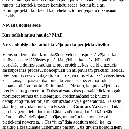
runāts jau iepriekš, tostarp komiteju sēdēs, bet nu bija arī
lēmumprojekti, kur bez it kā nelielām, tomēr papildu diskusijām
neiztika.
Novada domes sēdē
Kur paliek mūsu nauda? MAF
Ne vienbalsīgi, bet atbalsta vēja parka projekta virzību
Viens no tiem – daudz un dažādos veidos apspriestā vēja parka
izbūves iecere Džūkstes pusē. Jāatgādina, ka pašvaldība vēl
iepriekšējā domes sasaukumā pret projektu, kas jau bija uzsācis
saskaņošanas procesu, konceptuāli un arī pavisam praktiski iebilda.
Savukārt ieceres virzītājs (tobrīd – uzņēmums «Eolus») vērsās tiesā,
kas atzina, ka pašvaldība tomēr būvniecības ieceri noraidījusi
nepamatoti. Tad nu šobrīd ir nonācis līdz tam, ka, precizējot, kas
precizējams (piemēram, Dabas aizsardzības pārvalde liek rūpīgāk
monitorēt putnus un sikspārņus), apstiprināšanai tiek virzīts
detālplānojums teritorijām, kur uzstādīs vēja ģeneratorus. Kā sēdē
skaidroja novada domes priekšsēdētājs
Gundars Važa
, vienlaikus
gan ir saņemti iebildumi no kāda uzņēmuma, kurš it kā netālu
plānojis būvēt dzīvojamās mājas, uz kurām ietekme neesot
pietiekami novērtēta… Tas “it kā” šajā gadījum tādēļ, ka, kā
skaidroja pieaicinātie uzņēmuma pārstāvji, uz diviem norādītajiem