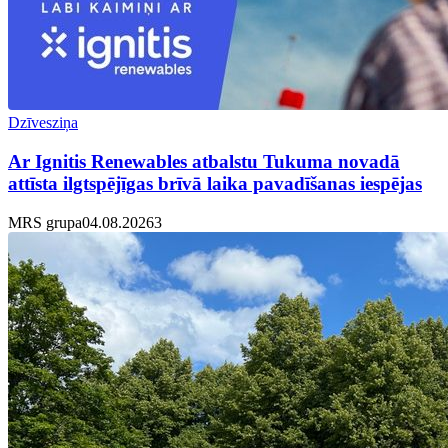
Dzīvesziņa
Ar Ignitis Renewables atbalstu Tukuma novadā
attīsta ilgtspējīgas brīvā laika pavadīšanas iespējas
MRS grupa
04.08.2026
3