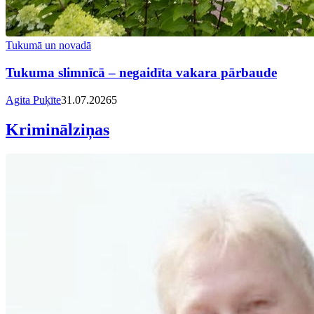
Tukumā un novadā
Tukuma slimnīcā – negaidīta vakara pārbaude
Agita Puķīte
31.07.2026
5
Kriminālziņas