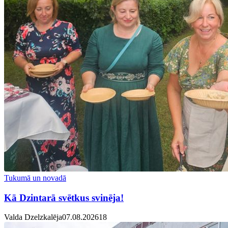
Tukumā un novadā
Kā Dzintarā svētkus svinēja!
Valda Dzelzkalēja
07.08.2026
1
8