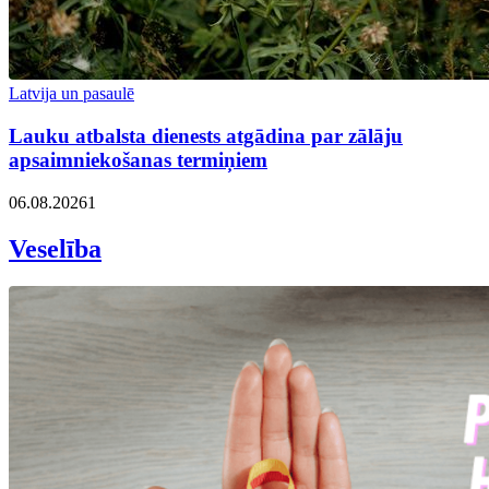
Latvija un pasaulē
Lauku atbalsta dienests atgādina par zālāju
apsaimniekošanas termiņiem
06.08.2026
1
Veselība