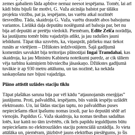
zemes gabaliem šāda apbūve nemaz neesot iespējama. Tomēr, lai arī
kādi būtu bijuši šie motīvi, G. Važa aicināja balstot par tālāku
projekta virzību, pat ja, iespējams, tas varētu atkal nozīmēt
tiesvedību. Tāda, skaidroja G. Važa, varētu draudēt abos balsojuma
variantos. Lielākā daļa deputātu noslēgumā arī balsoja par, bet nu
bija arī deputāti ar pretēju viedokli. Piemēram,
Edīte Zelča
norādīja,
ka jautājumu tomēr būtu vajadzējis atlikt, ja jau radušies jauni
iebildumi. Tāpat tika uzsvērts, ka, viņasprāt, pārlieku maz tiekot
runāts ar vietējiem – Džūkstes iedzīvotājiem. Šajā gadījumā
komentārs savukārt bija teritorijas plānotājai
Ingai Tramdahai
, kas
skaidroja, ka jau Ministru Kabineta noteikumi paredz, ar cik tāliem
vēja turbīnu kaimiņiem būvniecība jāsaskaņo. Džūkstes gadījumā
tuvākie ir ap 930 metru attālumu, un tas nozīmē, ka nekāda
saskaņošana nav bijusi vajadzīga.
Plāno attīstīt uzlādes staciju tīklu
Tāpat plašākas saruna bija par vēl kādu “atjaunojamās enerģijas”
jautājumu. Proti, pašvaldībā, iespējams, būs vairāk iespēju uzlādēt
elektroauto. Un, lai šādas stacijas taptu, no pašvaldības puses
nepieciešams rīkot īpašumu nomas izsoli, par ko deputāti sēdē arī
vienojās. Papildus G. Važa skaidroja, ka nomas tiesības sadalītas
lotēs, kur katrā no tām izvērtēts, cik liels papildu ieguldījums būtu
nepieciešams no elektrouzlādes staciju potenciālā uzstādīja. Jo vieta
attālāka un, piemēram, jāizbūvē jauns elektrības pieslēgums, jo šis