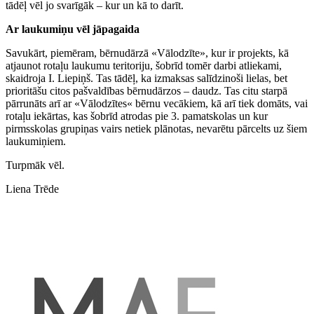
tādēļ vēl jo svarīgāk – kur un kā to darīt.
Ar laukumiņu vēl jāpagaida
Savukārt, piemēram, bērnudārzā «Vālodzīte», kur ir projekts, kā
atjaunot rotaļu laukumu teritoriju, šobrīd tomēr darbi atliekami,
skaidroja I. Liepiņš. Tas tādēļ, ka izmaksas salīdzinoši lielas, bet
prioritāšu citos pašvaldības bērnudārzos – daudz. Tas citu starpā
pārrunāts arī ar «Vālodzītes« bērnu vecākiem, kā arī tiek domāts, vai
rotaļu iekārtas, kas šobrīd atrodas pie 3. pamatskolas un kur
pirmsskolas grupiņas vairs netiek plānotas, nevarētu pārcelts uz šiem
laukumiņiem.
Turpmāk vēl.
Liena Trēde