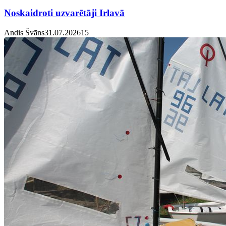
Noskaidroti uzvarētāji Irlavā
Andis Švāns
31.07.2026
1
5