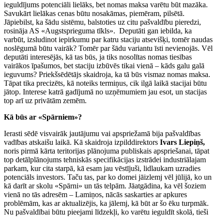
ieguldījums potenciāli lielāks, bet nomas maksa varētu būt mazāka.
Savukārt lielākas cenas būtu nosakāmas, piemēram, pilsētā.
Jāpiebilst, ka šādu sistēmu, balstoties uz citu pašvaldību pieredzi,
rosināja AS «Augstsprieguma tīkls». Deputāti gan iebilda, ka
varbūt, izsludinot iepirkumu par katru staciju atsevišķi, tomēr naudas
noslēgumā būtu vairāk? Tomēr par šādu variantu īsti nevienojās. Vēl
deputāti interesējās, kā tas būs, ja tiks nosolītas nomas tiesības
vairākos īpašumos, bet staciju izbūvēs tikai vienā – kāds galu galā
ieguvums? Priekšsēdētājs skaidroja, ka tā būs vismaz nomas maksa.
Tāpat tika precizēts, kā noteiks termiņus, cik ilgā laikā stacijai būtu
jātop. Interese katrā gadījumā no uzņēmumiem jau esot, un stacijas
top arī uz privātām zemēm.
Kā būs ar «Spārniem»?
Ierasti sēdē visvairāk jautājumu vai apspriežamā bija pašvaldības
vadības atskaišu laikā. Kā skaidroja izpilddirektors
Ivars Liepiņš,
noris pirmā kārta teritorijas plānojuma publiskais apspriešanai, tāpat
top detālplānojums tehniskās specifikācijas izstrādei industriālajam
parkam, kur cita starpā, kā esam jau vēstījuši, lidlaukam uzradies
potenciāls investors. Taču tas, par ko domei jāizlemj vēl jūlijā, ko un
kā darīt ar skolu «Spārni» un tās telpām. Jāatgādina, ka vēl šoziem
vienā no tās adresēm – Lamiņos, nācās saskarties ar apkures
problēmām, kas ar aktualizējis, ka jālemj, kā būt ar šo ēku turpmāk.
Nu pašvaldībai būtu pieejami līdzekļi, ko varētu ieguldīt skolā, tieši