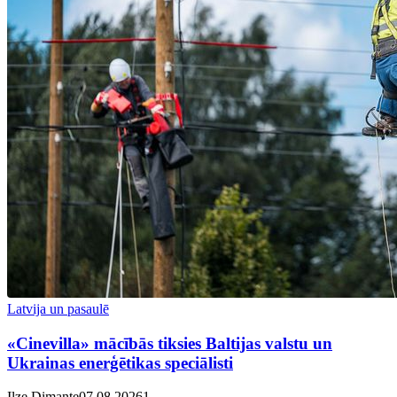
Latvija un pasaulē
«Cinevilla» mācībās tiksies Baltijas valstu un
Ukrainas enerģētikas speciālisti
Ilze Dimante
07.08.2026
1