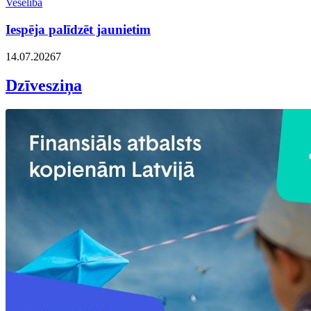
Veselība
Iespēja palīdzēt jaunietim
14.07.2026
7
Dzīvesziņa