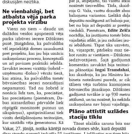
Vakar, 27. jūnijā, notika kārtējā novada domes sēde, kurā deputāti
divu stundu garumā izskatīja 55 jautājums. Lielākoties par tiem bija