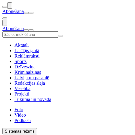
Abonēšana
Abonēšana
Aktuāli
Lasītājs jautā
Reklāmraksti
Sports
Dzīvesziņa
Kriminālziņas
Latvija un pasaulē
Redakcijas sleja
Veselība
Projekti
Tukumā un novadā
Foto
Video
Podkāsti
Sistēmas režīms