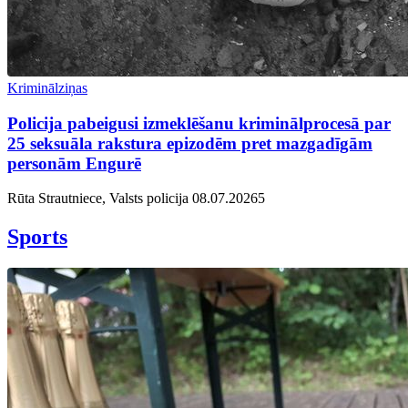
Kriminālziņas
Policija pabeigusi izmeklēšanu kriminālprocesā par
25 seksuāla rakstura epizodēm pret mazgadīgām
personām Engurē
Rūta Strautniece, Valsts policija
08.07.2026
5
Sports