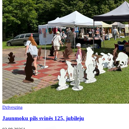
Dzīvesziņa
Jaunmoku pils svinēs 125. jubileju