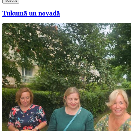
Nosūtīt
Tukumā un novadā