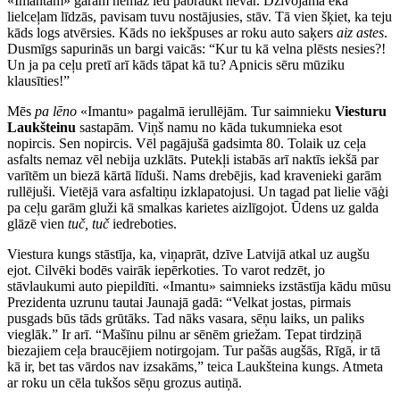
«Imantām» garām nemaz lēti pabraukt nevar. Dzīvojamā ēka
lielceļam līdzās, pavisam tuvu nostājusies, stāv. Tā vien šķiet, ka teju
kāds logs atvērsies. Kāds no iekšpuses ar roku auto saķers
aiz astes
.
Dusmīgs sapurinās un bargi vaicās: “Kur tu kā velna plēsts nesies?!
Un ja pa ceļu pretī arī kāds tāpat kā tu? Apnicis sēru mūziku
klausīties!”
Mēs
pa lēno
«Imantu» pagalmā ierullējām. Tur saimnieku
Viesturu
Laukšteinu
sastapām. Viņš namu no kāda tukumnieka esot
nopircis. Sen nopircis. Vēl pagājušā gadsimta 80. Tolaik uz ceļa
asfalts nemaz vēl nebija uzklāts. Putekļi istabās arī naktīs iekšā par
varītēm un biezā kārtā līduši. Nams drebējis, kad kravenieki garām
rullējuši. Vietējā vara asfaltiņu izklapatojusi. Un tagad pat lielie vāģi
pa ceļu garām gluži kā smalkas karietes aizlīgojot. Ūdens uz galda
glāzē vien
tuč, tuč
iedreboties.
Viestura kungs stāstīja, ka, viņaprāt, dzīve Latvijā atkal uz augšu
ejot. Cilvēki bodēs vairāk iepērkoties. To varot redzēt, jo
stāvlaukumi auto piepildīti. «Imantu» saimnieks izstāstīja kādu mūsu
Prezidenta uzrunu tautai Jaunajā gadā: “Velkat jostas, pirmais
pusgads būs tāds grūtāks. Tad nāks vasara, sēņu laiks, un paliks
vieglāk.” Ir arī. “Mašīnu pilnu ar sēnēm griežam. Tepat tirdziņā
biezajiem ceļa braucējiem notirgojam. Tur pašās augšās, Rīgā, ir tā
kā ir, bet tas vārdos nav izsakāms,” teica Laukšteina kungs. Atmeta
ar roku un cēla tukšos sēņu grozus autiņā.