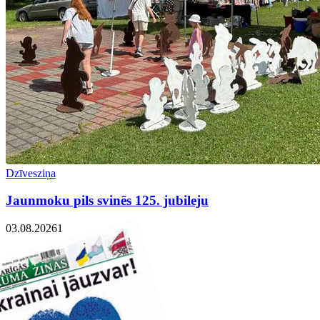
Dzīvesziņa
Jaunmoku pils svinēs 125. jubileju
03.08.2026
1