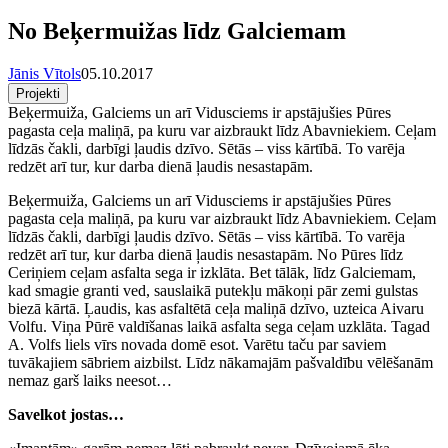
No Beķermuižas līdz Galciemam
Jānis Vītols
05.10.2017
Projekti
Beķermuiža, Galciems un arī Vidusciems ir apstājušies Pūres
pagasta ceļa maliņā, pa kuru var aizbraukt līdz Abavniekiem. Ceļam
līdzās čakli, darbīgi ļaudis dzīvo. Sētās – viss kārtībā. To varēja
redzēt arī tur, kur darba dienā ļaudis nesastapām.
Beķermuiža, Galciems un arī Vidusciems ir apstājušies Pūres
pagasta ceļa maliņā, pa kuru var aizbraukt līdz Abavniekiem. Ceļam
līdzās čakli, darbīgi ļaudis dzīvo. Sētās – viss kārtībā. To varēja
redzēt arī tur, kur darba dienā ļaudis nesastapām. No Pūres līdz
Ceriņiem ceļam asfalta sega ir izklāta. Bet tālāk, līdz Galciemam,
kad smagie granti ved, sauslaikā putekļu mākoņi pār zemi gulstas
biezā kārtā. Ļaudis, kas asfaltētā ceļa maliņā dzīvo, uzteica Aivaru
Volfu. Viņa Pūrē valdīšanas laikā asfalta sega ceļam uzklāta. Tagad
A. Volfs liels vīrs novada domē esot. Varētu taču par saviem
tuvākajiem sābriem aizbilst. Līdz nākamajām pašvaldību vēlēšanām
nemaz garš laiks neesot…
Savelkot jostas…