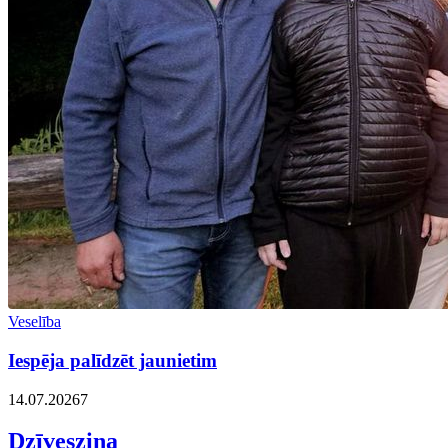
Veselība
Iespēja palīdzēt jaunietim
14.07.2026
7
Dzīvesziņa