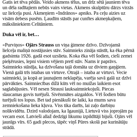
Gatis iet tēva pēdās. Veido akmens tēlus, un drīz sētā jauniem tēva
un dēla radītajiem nebūs vairs vietas. Akmens skulptūru dārzs virzās
uz lielceļa pusi. Akmeņiem «Indrānos» apniks. Pa ceļu aizies uz
visām debess pusēm. Ļaudīm stāstīs par cunftes akmeņkaļiem,
māksliniekiem Celitāniem.
Duka vēl ir, bet…
«Purviņos»
Ojārs Strauss
un viņa ģimene dzīvo. Dzīvojamā
lielceļa maliņā nostājusies stāv. Saimnieks zināja stāstīt, ka ēka pērnā
gadsimta 1926. gadā esot uzslieta. Koka ēka vēl šodien, cieši zemei
pieķērusies, lepni visiem vējiem pretī stāv. Nams ir paprāvs.
Saimnieks stāstīja, ka dzīvošana tajā domāta uz diviem gaņģiem.
Vienā galā trīs istabas un virtuve. Otrajā – istaba ar virtuvi. Vecie
saimnieki, ja kopā ar jaunajiem neklapēja, varēja savā galā uz dzīvi
pārvākties. Saimniecības dižā kūts vēl no muižas laikiem esot
saglabājusies. Vēl nesen Strausi lauksaimniekojuši. Piecas
slaucamas govis turējuši. Sivēnmātes aizgaldos. Vēl šodien būtu
turējuši tos lopus. Bet tad pienākuši tie laiki, ka mums sava
zemniekošana lieka kļuva. Viss tika darīts, lai zaļo darbiņu
nolikvidētu. Dzird valodojam, ka Igaunijā, Lietuvā viss joprojām pa
vecam esot. Latvieši allaž dedzīgi likumu izpildītāji bijuši. Ojārs vēl
jaunīgs vīrs. 65 gadi plecos, tāpēc viņš Pūres skolā par kurinātāju
strādā.