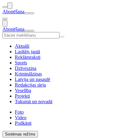
Abonēšana
Abonēšana
Aktuāli
Lasītājs jautā
Reklāmraksti
Sports
Dzīvesziņa
Kriminālziņas
Latvija un pasaulē
Redakcijas sleja
Veselība
Projekti
Tukumā un novadā
Foto
Video
Podkāsti
Sistēmas režīms