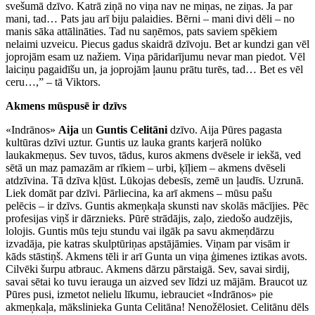
svešumā dzīvo. Katrā ziņā no viņa nav ne miņas, ne ziņas. Ja par
mani, tad… Pats jau arī biju palaidies. Bērni – mani divi dēli – no
manis sāka attālināties. Tad nu saņēmos, pats saviem spēkiem
nelaimi uzveicu. Piecus gadus skaidrā dzīvoju. Bet ar kundzi gan vēl
joprojām esam uz nažiem. Viņa pāridarījumu nevar man piedot. Vēl
laiciņu pagaidīšu un, ja joprojām ļaunu prātu turēs, tad… Bet es vēl
ceru…,” – tā Viktors.
Akmens mūspusē ir dzīvs
«Indrānos»
Aija
un
Guntis Celitāni
dzīvo. Aija Pūres pagasta
kultūras dzīvi uztur. Guntis uz lauka grants karjerā nolūko
laukakmeņus. Sev tuvos, tādus, kuros akmens dvēsele ir iekšā, ved
sētā un maz pamazām ar rīkiem – urbi, ķīļiem – akmens dvēseli
atdzīvina. Tā dzīva kļūst. Lūkojas debesīs, zemē un ļaudīs. Uzrunā.
Liek domāt par dzīvi. Pārliecina, ka arī akmens – mūsu pašu
pelēcis – ir dzīvs. Guntis akmeņkaļa skunsti nav skolās mācījies. Pēc
profesijas viņš ir dārznieks. Pūrē strādājis, zaļo, ziedošo audzējis,
lolojis. Guntis mūs teju stundu vai ilgāk pa savu akmeņdārzu
izvadāja, pie katras skulptūriņas apstājāmies. Viņam par visām ir
kāds stāstiņš. Akmens tēli ir arī Gunta un viņa ģimenes iztikas avots.
Cilvēki šurpu atbrauc. Akmens dārzu pārstaigā. Sev, savai sirdij,
savai sētai ko tuvu ierauga un aizved sev līdzi uz mājām. Braucot uz
Pūres pusi, izmetot nelielu līkumu, iebrauciet «Indrānos» pie
akmeņkaļa, mākslinieka Gunta Celitāna! Nenožēlosiet. Celitānu dēls