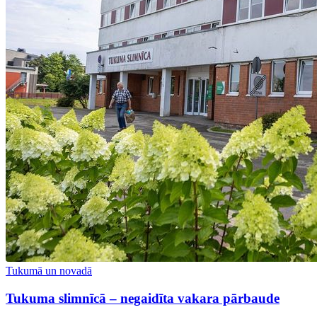
Tukumā un novadā
Tukuma slimnīcā – negaidīta vakara pārbaude