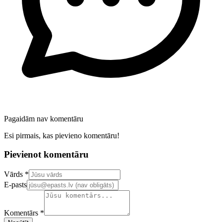
Pagaidām nav komentāru
Esi pirmais, kas pievieno komentāru!
Pievienot komentāru
Confirm your email address
Vārds *
E-pasts
Komentārs *