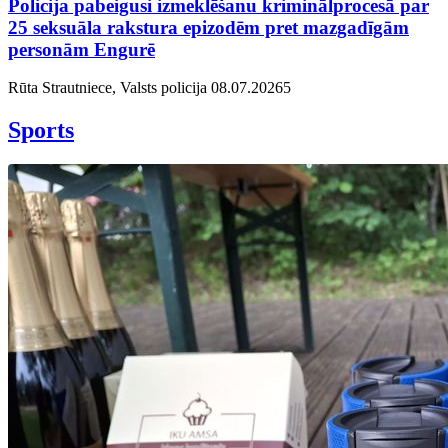
Policija pabeigusi izmeklēšanu kriminālprocesā par
25 seksuāla rakstura epizodēm pret mazgadīgām
personām Engurē
Rūta Strautniece, Valsts policija
08.07.2026
5
Sports