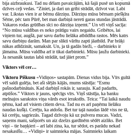
bija aizbraukusi. Tad nu dēlam pavaicājām, kā šajā pusē un kopumā
dzīves ceļi vedas. “Ziniet, ja dari un gribi strādāt, dzīvot var. Labi
var. Likstas vien ir ar bērnu dārziņu. Dārziņu mūsu bērnam piešķīra
Sēme, pēc tam Pūrē, bet man darbiņā nereti garas stundas jāstrādā.
Vakaros rodas grūtības sīci no dārziņa izņemt.” Un vēl viņš sacīja:
“No mūsu valdības es neko prātīgu vairs negaidu. Gribētos, lai
viņiem tur, augšā, par savu darbu lielāka atbildība rastos. Mēs katrs
savu darbiņu darām. Man par slikti vārītu zapti jāatbild. Par brāķi
nākas atlīdzināt, samaksāt. Un, ja tā gadās bieži, – darbinieks ir
jāmaina. Mūsu valdība arī ir tikai darbinieki. Mūsu ļaužu darbinieki.
Ja nesanāk tautas labā strādāt, tad jāiet prom.”
Viktors vēl cer…
Viktoru Piškusu
«Vidiņos» sastapām. Dienas vidus bija. Vīrs gultā
vēl saldi gulēja, bet aši slējās kājās, mums stāstīja: “Esmu
pašnodarbinātais. Kad darbiņš rokās ir, sarauju. Kad padarīts,
atpūšos.” Viktors ir jauns, spēcīgs vīrs. Viņš stāstīja, ka banku
melnajos sarakstos viņa vārds esot ierakstīts. Teica: “Tai laikā naudu
ņēmu, kad arī visiem citiem deva. Tad nu es arī paņēmu lielāku
naudas kušķi. Cerēju, ka atdošu. Bet tur tajā naudas lādē viss ne tā,
kā cerēju, sagriezās. Tagad dzīvoju kā uz pulvera mucas. Vadzi,
saņems mani, sašņorēs un aiz dzelzs gardīnēm sēdēt aizliks. Bet
viņi – tie baņķieri – arī labi zina, ka, tur sēdot, es parādu nekad
nesakasīšu… «Vidiņi» ir saimnieka mājas. Saimnieks laikam