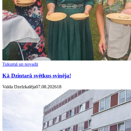
Tukumā un novadā
Kā Dzintarā svētkus svinēja!
Valda Dzelzkalēja
07.08.2026
1
8