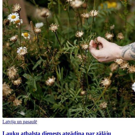
Latvija un pasaulē
Lauku atbalsta dienests atgādina par zālāju