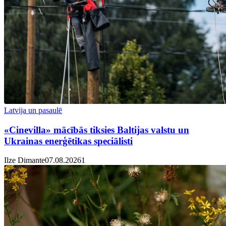
Latvija un pasaulē
«Cinevilla» mācībās tiksies Baltijas valstu un
Ukrainas enerģētikas speciālisti
Ilze Dimante
07.08.2026
1