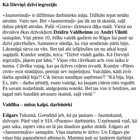
Kā Dieviņš dzīvi iegrozījis
«Jaunsermuļi» ir dižfirmas darbinieku māja. Dižkūts tepat netālu
atrodas. Vairs nav. Bet «Jaunsermuļi» jau tik un tā skaistā, zaļā
dabas pleķītī atrodas. Pašā «Gravu» dzirnavu dīķa malā. Vienā no
divstāvu ēkas dzīvokļiem
Dzidru Valdheimu
un
Andri Vilnīti
sastapām. Viņi pirms 10,
bišku
vairāk gadiem no Rīgas šai pusē uz
dzīvi pārcēlušies. Saimniece stāstīja, ka viņi sendienās pāris bijis.
Likumīgā sieva un vīrs. Bet tad abi izšķīrušies un nu atkal kopā
sagājuši. Kundze smējās, teica: “Dzīvē visādi gadās. Kā Dieviņš
iegrozījis, jāņem par labu.” Viņas vīra cilvēkam acīs visu laiku ir
tumsa. Cilvēku vajag, kas pa dzīves ceļiem izvadā. Kundze «Pūres
zivīs» esot strādājusi, pensiju sev nopelnījusi. Vaicājām, kādi
zivīs
darba apstākļi bija?! Cik biezas naudiņas saņēmusi?! “Kā bija, bija.
Es, mēs – darba ņēmēji, esam vainīgi, ka ļaujam citiem mūs regulēt.
Pa savam nodarbināt, atalgojumu noteikt. Bet tas viss ir beidzies, un
tagad mēs baudām atvasaru skaistā, zaļā vietā.”
Valdība – mūsu kalpi, darbinieki
Edgars
Tukumā,
Gorodiņā
jeb, kā pa jaunam – Jauntukumā
,
dzīvojot. Pūrē viņš ir SIA «Puratos» darbinieks. Uzņēmumā viņš, kā
pats saka,
zaptes
vāra un tā jau daudzus gadus strādā. Edgaru arī
«Jaunsermuļos» sastapām. Viņa mamma te dzīvo. Un Edgars pie
viņas bija papusdienot atbraucis. Mamma pati uz laukiem darbiņā