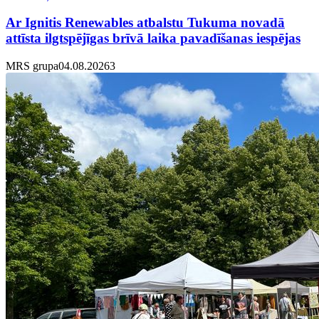
Ar Ignitis Renewables atbalstu Tukuma novadā
attīsta ilgtspējīgas brīvā laika pavadīšanas iespējas
MRS grupa
04.08.2026
3