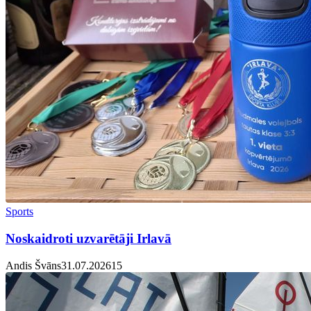
Sports
Noskaidroti uzvarētāji Irlavā
Andis Švāns
31.07.2026
1
5