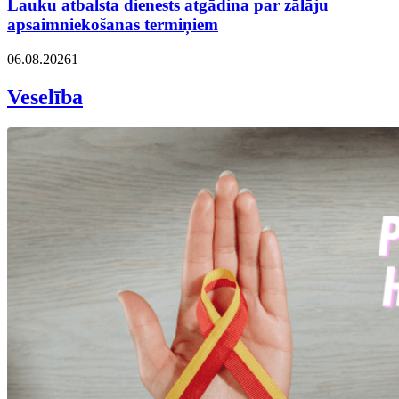
Lauku atbalsta dienests atgādina par zālāju
apsaimniekošanas termiņiem
06.08.2026
1
Veselība