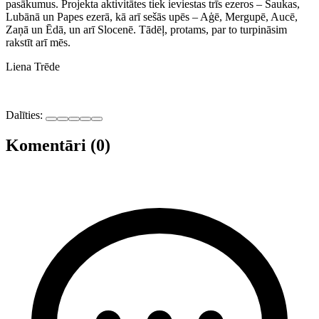
pasākumus. Projekta aktivitātes tiek ieviestas trīs ezeros – Saukas,
Lubānā un Papes ezerā, kā arī sešās upēs – Aģē, Mergupē, Aucē,
Zaņā un Ēdā, un arī Slocenē. Tādēļ, protams, par to turpināsim
rakstīt arī mēs.
Liena Trēde
Dalīties:
Komentāri (0)