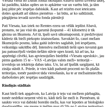
Viesata vienā no Dabas fonda rīkotajām Ainavu tūrēm izvēlēta tādēļ,
lai parādītu, kādas upītes un to apkārtne var un varētu būt, ja tām
ļauj plūst pēc iespējas dabiskāk. Kaut arī reizēm esot ieteicams
doties apskatīt arī sliktos piemērus – lai būtu, ar ko salīdzināt,
pārgājiena ievadā uzsvēra fonda pārstāvji
Pati Viesata, kas iztek no Remtes ezera un vēlāk ieplūst Abavā,
protams, ne jau visā tās garumā (kopumā – 41 kilometrs) ir tik
glezna un līkumota. Arī tā, īpaši savā sākumaposmā, ir piedzīvojusi
kādreiz tik bieži piekopto iztaisnošanu. Savukārt šo, cauri mežam
līkumojošo posmu, laika gaitā izdevies saglabāt, ļoti iespējams,
veiksmīgu sakritību dēļ. Intensīvu mežistrādi tiešā upes tuvumā gan
jau patraucējuši vietām tiešām stāvie upes krasti, kā arī tas, ka
apņēmīgi cilvēki, kas apvienojušies biedrībā «Viesatu upesloki», jau
pirms gadiem 15 te – VAS «Latvijas valsts meži» teritorijā –
izveidoja un iekārtoja dabas taku. Un, lai arī īpašāk sargājami, kā
zināja stāstīt A. Priede, ir vien kādi padsmit procenti no šīs plašās
teritorijas, tomēr pastāvot tāda vienošanās, ka te ar mežsaimniecību
darbošoties pēc iespējas saudzīgāk.
Rindiņās stādītais
Kaut bieži tiek apgalvots, ka Latvija ir teju vai mežiem pārbagāta,
tomēr nedrīkst neņemt vērā to, kādi tieši šie meži ir. Piemēram, tā
saukto veco vai dabiski boreālo mežu, kas var lepoties ar bioloģisko
daudzveidību, pie mums ir tiešām maz (0,5% no Latvijas teritorijas),