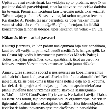
Upēm un visai ekosistēmai, kas veidojas ap to, protams, nepatīk un
pat kaitē dažādi pārveidojumi, tāpat kā aktīva saimnieciskā darbība
tās tuvumā. Piemēram, izcirtumi krastu eroziju mēdz tikai veicināt.
Taču nevajag pat būt tiešā tās tuvumā, lai radītu negatīvu ietekmi.
Kā skaidro A. Priede, tas nav pārspīlēti, ka upes “sākas” mūsu
vannasistabās. Jo vairāk un
nīgrāku
ķīmiju lietojam, ko lielākā
koncentrācijā tā nonāk ūdeņos, upes ieskaitot, un vēlāk – arī jūrā.
Nākamās tūres – atkal pavasarī
Kautrīgi jāatzīstas, ka līdz pašam noslēgumam šajā tūrē nepalikām,
kaut tad vēl varēja turpat mežā baudīt meditatīvās hangas spēli, ko
no Cēsīm bija vedis šī instrumenta pavēlnieks
Mārcis Palsiņš
.
Toties paspējām piedalīties koku apmērīšanā, ticot un cerot, ka
izdevās iezīmēt Viesatu upes krastos arī kādu jaunu dižkoku.
Ainavu tūres šī sezona šobrīd ir noslēgusies un kopā interesentus
atkal aicinās kaut kad pavasarī. Jāseko līdzi fonda aktualitātēm! Bet
jāpiebilst, ka šis pasākums ir tikai viena neliela daļa no tā kopuma,
kas tiek darīta projekta «Latvijas upju baseinu apsaimniekošanas
plānu ieviešana laba virszemes ūdeņu stāvokļa sasniegšanai»
(saīsināti – LIFE GoodWater IP) ietvaros. Neskaitot Latvijas Dabas
aizsardzības fondu, tajā iesaistījušās vēl 19 organizācijas. Mērķis ir
ilgtermiņā uzlabot ūdens ekoloģisko kvalitāti riska ūdensobjektos,
ieviešot dažādus inovatīvus apsaimniekošanas un pārvaldības