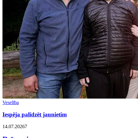
Veselība
Iespēja palīdzēt jaunietim
14.07.2026
7