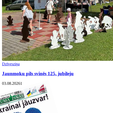
Dzīvesziņa
Jaunmoku pils svinēs 125. jubileju
03.08.2026
1