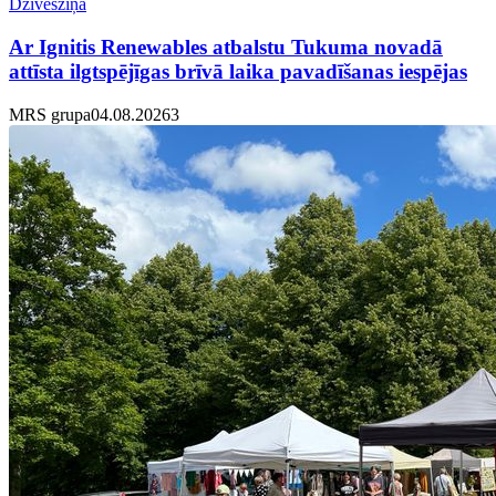
Dzīvesziņa
Ar Ignitis Renewables atbalstu Tukuma novadā
attīsta ilgtspējīgas brīvā laika pavadīšanas iespējas
MRS grupa
04.08.2026
3