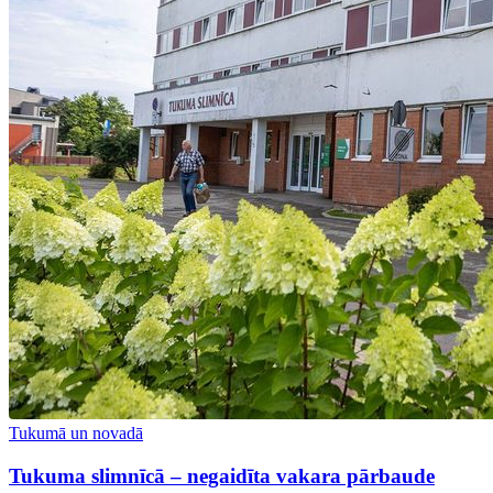
Tukumā un novadā
Tukuma slimnīcā – negaidīta vakara pārbaude