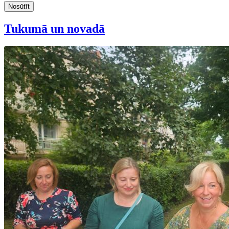
Nosūtīt
Tukumā un novadā