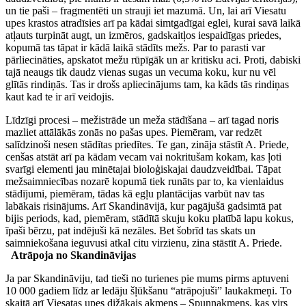
un tie paši – fragmentēti un strauji iet mazumā. Un, lai arī Viesatu
upes krastos atradīsies arī pa kādai simtgadīgai eglei, kurai savā laikā
atļauts turpināt augt, un izmēros, gadskaitļos iespaidīgas priedes,
kopumā tas tāpat ir kādā laikā stādīts mežs. Par to parasti var
pārliecināties, apskatot mežu rūpīgāk un ar kritisku aci. Proti, dabiski
tajā neaugs tik daudz vienas sugas un vecuma koku, kur nu vēl
glītās rindiņās. Tas ir drošs apliecinājums tam, ka kāds tās rindiņas
kaut kad te ir arī veidojis.
Līdzīgi procesi – mežistrāde un meža stādīšana – arī tagad noris
mazliet attālākās zonās no pašas upes. Piemēram, var redzēt
salīdzinoši nesen stādītas priedītes. Te gan, zināja stāstīt A. Priede,
cenšas atstāt arī pa kādam vecam vai nokritušam kokam, kas ļoti
svarīgi elementi jau minētajai bioloģiskajai daudzveidībai. Tāpat
mežsaimniecības nozarē kopumā tiek runāts par to, ka vienlaidus
stādījumi, piemēram, tādas kā egļu plantācijas varbūt nav tas
labākais risinājums. Arī Skandināvijā, kur pagājušā gadsimtā pat
bijis periods, kad, piemēram, stādītā skuju koku platībā lapu kokus,
īpaši bērzu, pat indējuši kā nezāles. Bet šobrīd tas skats un
saimniekošana ieguvusi atkal citu virzienu, zina stāstīt A. Priede.
Atrāpoja no Skandināvijas
Ja par Skandināviju, tad tieši no turienes pie mums pirms aptuveni
10 000 gadiem līdz ar ledāju šļūkšanu “atrāpojuši” laukakmeņi. To
skaitā arī Viesatas upes dižākais akmens – Spuņņakmens, kas virs