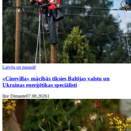
Latvija un pasaulē
«Cinevilla» mācībās tiksies Baltijas valstu un
Ukrainas enerģētikas speciālisti
Ilze Dimante
07.08.2026
1