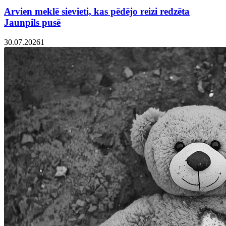
Arvien meklē sievieti, kas pēdējo reizi redzēta
Jaunpils pusē
30.07.2026
1