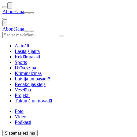
Abonēšana
Abonēšana
Aktuāli
Lasītājs jautā
Reklāmraksti
Sports
Dzīvesziņa
Kriminālziņas
Latvija un pasaulē
Redakcijas sleja
Veselība
Projekti
Tukumā un novadā
Foto
Video
Podkāsti
Sistēmas režīms