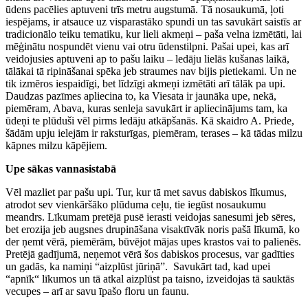
ūdens pacēlies aptuveni trīs metru augstumā. Tā nosaukumā, ļoti
iespējams, ir atsauce uz visparastāko spundi un tas savukārt saistīs ar
tradicionālo teiku tematiku, kur lieli akmeņi – paša velna izmētāti, lai
mēģinātu nospundēt vienu vai otru ūdenstilpni. Pašai upei, kas arī
veidojusies aptuveni ap to pašu laiku – ledāju lielās kušanas laikā,
tālākai tā ripināšanai spēka jeb straumes nav bijis pietiekami. Un ne
tik izmēros iespaidīgi, bet līdzīgi akmeņi izmētāti arī tālāk pa upi.
Daudzas pazīmes apliecina to, ka Viesata ir jaunāka upe, nekā,
piemēram, Abava, kuras senleja savukārt ir apliecinājums tam, ka
ūdeņi te plūduši vēl pirms ledāju atkāpšanās. Kā skaidro A. Priede,
šādām upju ielejām ir raksturīgas, piemēram, terases – kā tādas milzu
kāpnes milzu kāpējiem.
Upe sākas vannasistabā
Vēl mazliet par pašu upi. Tur, kur tā met savus dabiskos līkumus,
atrodot sev vienkāršāko plūduma ceļu, tie iegūst nosaukumu
meandrs. Līkumam pretējā pusē ierasti veidojas sanesumi jeb sēres,
bet erozija jeb augsnes drupināšana visaktīvāk noris pašā līkumā, ko
der ņemt vērā, piemērām, būvējot mājas upes krastos vai to palienēs.
Pretējā gadījumā, neņemot vērā šos dabiskos procesus, var gadīties
un gadās, ka namiņi “aizplūst jūriņā”.
Savukārt tad, kad upei
“apnīk“ līkumos un tā atkal aizplūst pa taisno, izveidojas tā sauktās
vecupes – arī ar savu īpašo floru un faunu.