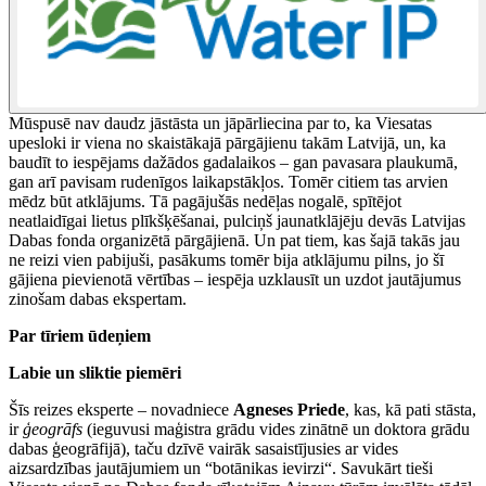
Mūspusē nav daudz jāstāsta un jāpārliecina par to, ka Viesatas
upesloki ir viena no skaistākajā pārgājienu takām Latvijā, un, ka
baudīt to iespējams dažādos gadalaikos – gan pavasara plaukumā,
gan arī pavisam rudenīgos laikapstākļos. Tomēr citiem tas arvien
mēdz būt atklājums. Tā pagājušās nedēļas nogalē, spītējot
neatlaidīgai lietus plīkšķēšanai, pulciņš jaunatklājēju devās Latvijas
Dabas fonda organizētā pārgājienā. Un pat tiem, kas šajā takās jau
ne reizi vien pabijuši, pasākums tomēr bija atklājumu pilns, jo šī
gājiena pievienotā vērtības – iespēja uzklausīt un uzdot jautājumus
zinošam dabas ekspertam.
Par tīriem ūdeņiem
Labie un sliktie piemēri
Šīs reizes eksperte – novadniece
Agneses Priede
, kas, kā pati stāsta,
ir
ģeogrāfs
(ieguvusi maģistra grādu vides zinātnē un doktora grādu
dabas ģeogrāfijā), taču dzīvē vairāk sasaistījusies ar vides
aizsardzības jautājumiem un “botānikas ievirzi“. Savukārt tieši