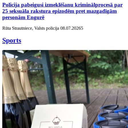
Policija pabeigusi izmeklēšanu kriminālprocesā par
25 seksuāla rakstura epizodēm pret mazgadīgām
personām Engurē
Rūta Strautniece, Valsts policija
08.07.2026
5
Sports