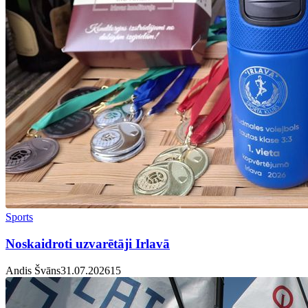
Sports
Noskaidroti uzvarētāji Irlavā
Andis Švāns
31.07.2026
1
5