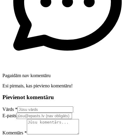
Pagaidām nav komentāru
Esi pirmais, kas pievieno komentāru!
Pievienot komentāru
Confirm your email address
Vārds *
E-pasts
Komentārs *