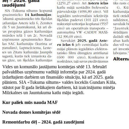
Vides un komunālo jautājumu komitejas sēdē 13. februārī
pašvaldības uzņēmumu vadītāji informēja par 2024. gadā
izdarītajiem darbiem un finansiālo situāciju, kā arī 2025. gada
plāniem. SIA «Tukuma siltums» valdes loceklis Gundars Kūla,
stāstot par šī gada lielākajiem darbiem, kā izaicinājumu minēja
Milzkalnes un Jauntukuma katlu māju iegādi.
Kur paliek mūs nauda MAF
Novada domes komitejas sēdē
Remontdarbu dēļ – 2024. gadā zaudējumi