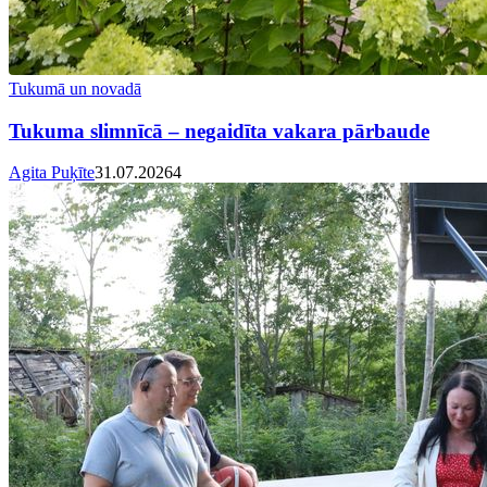
Tukumā un novadā
Tukuma slimnīcā – negaidīta vakara pārbaude
Agita Puķīte
31.07.2026
4