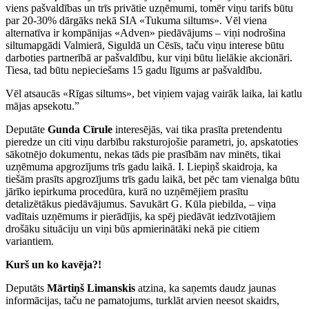
viens pašvaldības un trīs privātie uzņēmumi, tomēr viņu tarifs būtu
par 20-30% dārgāks nekā SIA «Tukuma siltums». Vēl viena
alternatīva ir kompānijas «Adven» piedāvājums – viņi nodrošina
siltumapgādi Valmierā, Siguldā un Cēsīs, taču viņu interese būtu
darboties partnerībā ar pašvaldību, kur viņi būtu lielākie akcionāri.
Tiesa, tad būtu nepieciešams 15 gadu līgums ar pašvaldību.
Vēl atsaucās «Rīgas siltums», bet viņiem vajag vairāk laika, lai katlu
mājas apsekotu.”
Deputāte
Gunda Cīrule
interesējās, vai tika prasīta pretendentu
pieredze un citi viņu darbību raksturojošie parametri, jo, apskatoties
sākotnējo dokumentu, nekas tāds pie prasībām nav minēts, tikai
uzņēmuma apgrozījums trīs gadu laikā. I. Liepiņš skaidroja, ka
tiešām prasīts apgrozījums trīs gadu laikā, bet pēc tam vienalga būtu
jārīko iepirkuma procedūra, kurā no uzņēmējiem prasītu
detalizētākus piedāvājumus. Savukārt G. Kūla piebilda, – viņa
vadītais uzņēmums ir pierādījis, ka spēj piedāvāt iedzīvotājiem
drošāku situāciju un viņi būs apmierinātāki nekā pie citiem
variantiem.
Kurš un ko kavēja?!
Deputāts
Mārtiņš Limanskis
atzina, ka saņemts daudz jaunas
informācijas, taču ne pamatojums, turklāt arvien neesot skaidrs,