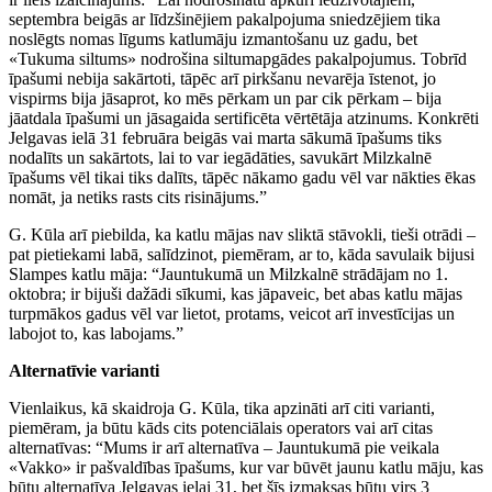
septembra beigās ar līdzšinējiem pakalpojuma sniedzējiem tika
noslēgts nomas līgums katlumāju izmantošanu uz gadu, bet
«Tukuma siltums» nodrošina siltumapgādes pakalpojumus. Tobrīd
īpašumi nebija sakārtoti, tāpēc arī pirkšanu nevarēja īstenot, jo
vispirms bija jāsaprot, ko mēs pērkam un par cik pērkam – bija
jāatdala īpašumi un jāsagaida sertificēta vērtētāja atzinums. Konkrēti
Jelgavas ielā 31 februāra beigās vai marta sākumā īpašums tiks
nodalīts un sakārtots, lai to var iegādāties, savukārt Milzkalnē
īpašums vēl tikai tiks dalīts, tāpēc nākamo gadu vēl var nākties ēkas
nomāt, ja netiks rasts cits risinājums.”
G. Kūla arī piebilda, ka katlu mājas nav sliktā stāvokli, tieši otrādi –
pat pietiekami labā, salīdzinot, piemēram, ar to, kāda savulaik bijusi
Slampes katlu māja: “Jauntukumā un Milzkalnē strādājam no 1.
oktobra; ir bijuši dažādi sīkumi, kas jāpaveic, bet abas katlu mājas
turpmākos gadus vēl var lietot, protams, veicot arī investīcijas un
labojot to, kas labojams.”
Alternatīvie varianti
Vienlaikus, kā skaidroja G. Kūla, tika apzināti arī citi varianti,
piemēram, ja būtu kāds cits potenciālais operators vai arī citas
alternatīvas: “Mums ir arī alternatīva – Jauntukumā pie veikala
«Vakko» ir pašvaldības īpašums, kur var būvēt jaunu katlu māju, kas
būtu alternatīva Jelgavas ielai 31, bet šīs izmaksas būtu virs 3