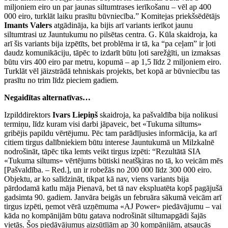
miljoniem eiro un par jaunas siltumtrases ierīkošanu – vēl ap 400
000 eiro, turklāt laiku prasītu būvniecība.” Komitejas priekšsēdētājs
Imants Valers
atgādināja, ka bijis arī variants ierīkot jaunu
siltumtrasi uz Jauntukumu no pilsētas centra. G. Kūla skaidroja, ka
arī šis variants bija izpētīts, bet problēma ir tā, ka “pa ceļam” ir ļoti
daudz komunikāciju, tāpēc to izdarīt būtu ļoti sarežģīti, un izmaksas
būtu virs 400 eiro par metru, kopumā – ap 1,5 līdz 2 miljoniem eiro.
Turklāt vēl jāizstrādā tehniskais projekts, bet kopā ar būvniecību tas
prasītu no trim līdz pieciem gadiem.
Negaidītas alternatīvas…
Izpilddirektors
Ivars Liepiņš
skaidroja, ka pašvaldība bija nolikusi
termiņu, līdz kuram visi darbi jāpaveic, bet «Tukuma siltums»
gribējis papildu vērtējumu. Pēc tam parādījusies informācija, ka arī
citiem tirgus dalībniekiem būtu interese Jauntukumā un Milzkalnē
nodrošināt, tāpēc tika lemts veikt tirgus izpēti: “Rezultātā SIA
«Tukuma siltums» vērtējums būtiski neatšķiras no tā, ko veicām mēs
[Pašvaldība. – Red.], un ir robežās no 200 000 līdz 300 000 eiro.
Objektu, ar ko salīdzināt, tikpat kā nav, viens variants bija
pārdodamā katlu māja Pienavā, bet tā nav ekspluatēta kopš pagājušā
gadsimta 90. gadiem. Janvāra beigās un februāra sākumā veicām arī
tirgus izpēti, ņemot vērā uzņēmuma «AJ Power» piedāvājumu – vai
kāda no kompānijām būtu gatava nodrošināt siltumapgādi šajās
vietās. Šos piedāvājumus aizsūtījām ap 30 kompānijām, atsaucās