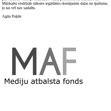
Milzkalni visdrīzāk nāksies iegādāties domājamās daļas no īpašuma,
jo tas vēl nav sadalīts.
Agita Puķīte