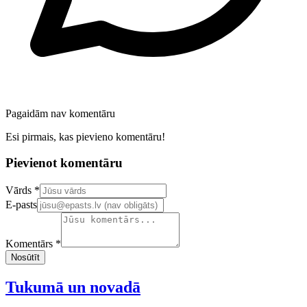
Pagaidām nav komentāru
Esi pirmais, kas pievieno komentāru!
Pievienot komentāru
Confirm your email address
Vārds *
E-pasts
Komentārs *
Nosūtīt
Tukumā un novadā