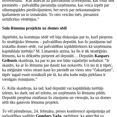
novērtēšana. “Kas attiecas uz pašvaldības izvērtējumu, kas visur tiek
pieminēts – pašvaldība piesaistīja uzņēmumu, kas veica izpēti par
siltumapgādes piedāvājumiem, bet nevis par nekustamajiem
īpašumiem un to izmaksām. To otro veicām mēs, piesaistot
sertificētus vērtētājus.”
Sola lēmuma projektu uz domes sēdi
Jāpiebilst, ka komitejas sēdē vēl bija diskusijas par to, kurš pieņems
šo stratēģisko lēmumu – pašvaldības deputāti, kas šo jautājumu tad
izskatītu domes sēdē, vai pašvaldības izpilddirektors kā uzņēmuma
kapitāldaļu turētājs? M. Limanskis atzina, ka šis ir tik stratēģisks
lēmums, ka to drīkstētu pieņemt arī deputāti… Deputāts
Kaspars
Gribusts
skaidroja, ka par to jau sen būtu vajadzējis nobalsot: “Ir
skaidrs, ka ar šo lēmumu jau daudz kas nokavēts. Un tas tā ir tāpēc,
ka mēģinām viens otram kaut ko pierādīt un viens otru “čakarējam”,
tāpēc tagad esam nonākuši pie tā, ka abu katlu māju pirkšana ir
vienīgais risinājums.”
G. Kūla skaidroja, ka tad, kad deputāti vai kapitāldaļu turētājs
izlems, ko darīt, tad arī izlems, un uzņēmums šo lēmumu pildīs.
Deputāti pieņēma zināšanai šo ziņojumu un vienojās, ka uz domes
sēdi tiks gatavots lēmuma projekts.
To vēl pirmdienas, 24. februāra, preses konferencē apstiprināja arī
pašvaldības vadītājs
Gundars Važa
, piebilstot, ka attiecībā uz