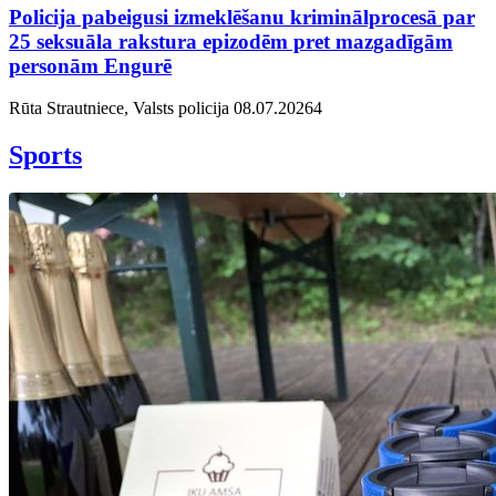
Policija pabeigusi izmeklēšanu kriminālprocesā par
25 seksuāla rakstura epizodēm pret mazgadīgām
personām Engurē
Rūta Strautniece, Valsts policija
08.07.2026
4
Sports