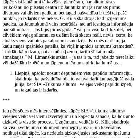
kāpēc visi jautājumi tā kavējas, piemēram, par siltumtrases
ierīkošanu no pilsētas centra uz Jauntukumu jau runāts pirms
divarpus vai diviem gadiem, bet tagad pašvaldība ir tieši tai pašā
punktā, jo izdarīts nav nekas. G. Kūla skaidroja: kad uzņēmums
pateica, ka Jauntukumā vairs nestrādās, tad arī iesniegta informācija
par siltumtrasi – tas bijis pirms gada: “Var par visu ko filozofēt, bet
cilvēkiem vajag siltumu; es uz šīm lietā skatos reāli, nevis, cerot, ka
atnāks viens vai otrs pakalpojums sniedzējs. Ko mēs darīsim, ja
katlu mājas īpašnieks pateiks, ka viņš ir apnicis ar mums krāmēties?!
Turklāt, kā redzam, pat ar mūsu [zemo] tarifu šī katlu māja
atmaksājas.” M. Limanskis atzina – ja tas ir tā, tad jābeidz tērēt laiku
vēl dažādām izpētēm un jāpieņem lēmums pirkt katlu mājas…
Liepiņš, apsolot nosūtīt deputātiem visu papildu informāciju,
skaidroja, ka pašvaldība bija to gatava darīt jau pagājušā gada
jūlijā, bet SIA «Tukuma siltums» vēlējās veikt papildu izpēti,
un tagad tas ir izdarīts.
***
Jau pēc sēdes mēs interesējāmies, kāpēc SIA «Tukuma siltums»
vēlējies veikt vēl vienu izvērtējumu un kāpēc tā sanācis, ka līdz ar to
aizkavējis visu šo procesu. Uzņēmuma vadītājs G. Kūla skaidroja,
ka visi izvērtējuma dokumenti iesniegti janvārī, un kavēšanās
notikusi tikai tāpēc, ka nedaudz aizkavējusies nekustamo īpašumu