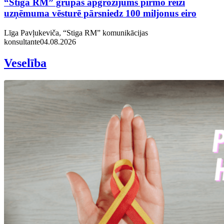
“Stiga RM” grupas apgrozījums pirmo reizi
uzņēmuma vēsturē pārsniedz 100 miljonus eiro
Līga Pavļukeviča, “Stiga RM” komunikācijas
konsultante
04.08.2026
Veselība