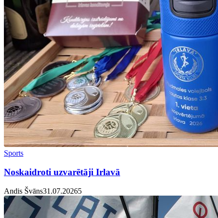
Sports
Noskaidroti uzvarētāji Irlavā
Andis Švāns
31.07.2026
5