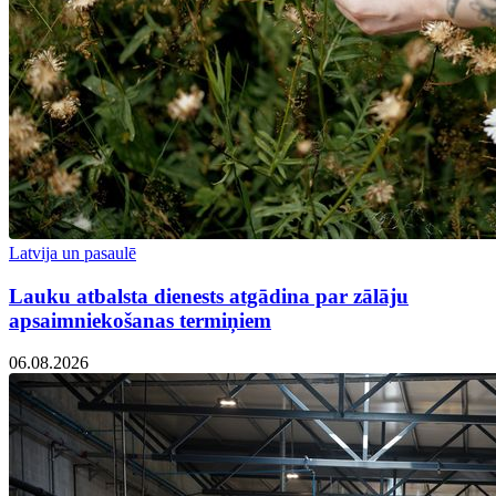
Latvija un pasaulē
Lauku atbalsta dienests atgādina par zālāju
apsaimniekošanas termiņiem
06.08.2026