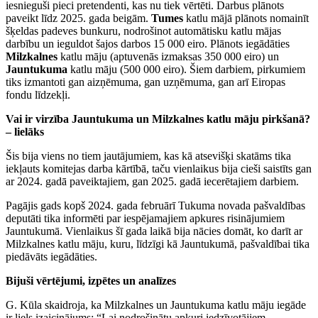
iesnieguši pieci pretendenti, kas nu tiek vērtēti. Darbus plānots
paveikt līdz 2025. gada beigām.
Tumes
katlu mājā plānots nomainīt
šķeldas padeves bunkuru, nodrošinot automātisku katlu mājas
darbību un ieguldot šajos darbos 15 000 eiro. Plānots iegādāties
Milzkalnes
katlu māju (aptuvenās izmaksas 350 000 eiro) un
Jauntukuma
katlu māju (500 000 eiro). Šiem darbiem, pirkumiem
tiks izmantoti gan aizņēmuma, gan uzņēmuma, gan arī Eiropas
fondu līdzekļi.
Vai ir virzība Jauntukuma un Milzkalnes katlu māju pirkšanā?
– lielāks
Šis bija viens no tiem jautājumiem, kas kā atsevišķi skatāms tika
iekļauts komitejas darba kārtībā, taču vienlaikus bija cieši saistīts gan
ar 2024. gadā paveiktajiem, gan 2025. gadā iecerētajiem darbiem.
Pagājis gads kopš 2024. gada februārī Tukuma novada pašvaldības
deputāti tika informēti par iespējamajiem apkures risinājumiem
Jauntukumā. Vienlaikus šī gada laikā bija nācies domāt, ko darīt ar
Milzkalnes katlu māju, kuru, līdzīgi kā Jauntukumā, pašvaldībai tika
piedāvāts iegādāties.
Bijuši vērtējumi, izpētes un analīzes
G. Kūla skaidroja, ka Milzkalnes un Jauntukuma katlu māju iegāde
ir liels izaicinājums: “Lai nodrošinātu apkuri iedzīvotājiem,