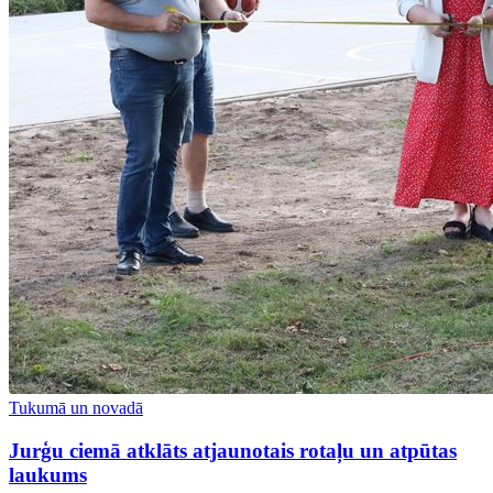
Tukumā un novadā
Jurģu ciemā atklāts atjaunotais rotaļu un atpūtas
laukums