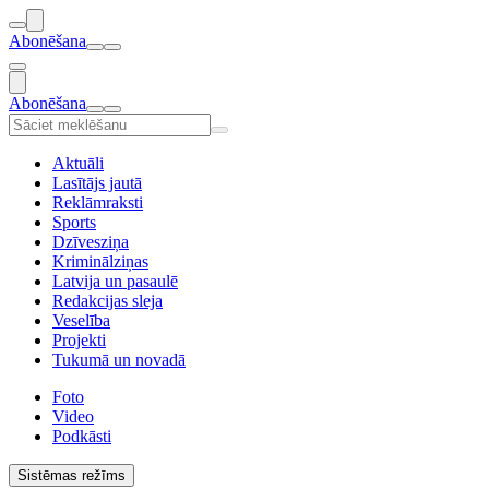
Abonēšana
Abonēšana
Aktuāli
Lasītājs jautā
Reklāmraksti
Sports
Dzīvesziņa
Kriminālziņas
Latvija un pasaulē
Redakcijas sleja
Veselība
Projekti
Tukumā un novadā
Foto
Video
Podkāsti
Sistēmas režīms