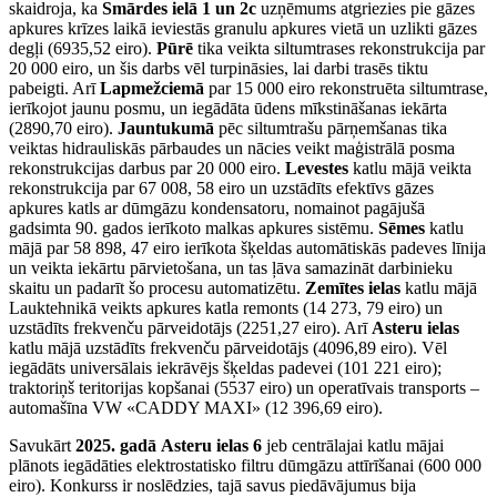
skaidroja, ka
Smārdes ielā 1 un 2c
uzņēmums atgriezies pie gāzes
apkures krīzes laikā ieviestās granulu apkures vietā un uzlikti gāzes
degļi (6935,52 eiro).
Pūrē
tika veikta siltumtrases rekonstrukcija par
20 000 eiro, un šis darbs vēl turpināsies, lai darbi trasēs tiktu
pabeigti. Arī
Lapmežciemā
par 15 000 eiro rekonstruēta siltumtrase,
ierīkojot jaunu posmu, un iegādāta ūdens mīkstināšanas iekārta
(2890,70 eiro).
Jauntukumā
pēc siltumtrašu pārņemšanas tika
veiktas hidrauliskās pārbaudes un nācies veikt maģistrālā posma
rekonstrukcijas darbus par 20 000 eiro.
Levestes
katlu mājā veikta
rekonstrukcija par 67 008, 58 eiro un uzstādīts efektīvs gāzes
apkures katls ar dūmgāzu kondensatoru, nomainot pagājušā
gadsimta 90. gados ierīkoto malkas apkures sistēmu.
Sēmes
katlu
mājā par 58 898, 47 eiro ierīkota šķeldas automātiskās padeves līnija
un veikta iekārtu pārvietošana, un tas ļāva samazināt darbinieku
skaitu un padarīt šo procesu automatizētu.
Zemītes ielas
katlu mājā
Lauktehnikā veikts apkures katla remonts (14 273, 79 eiro) un
uzstādīts frekvenču pārveidotājs (2251,27 eiro). Arī
Asteru ielas
katlu mājā uzstādīts frekvenču pārveidotājs (4096,89 eiro). Vēl
iegādāts universālais iekrāvējs šķeldas padevei (101 221 eiro);
traktoriņš teritorijas kopšanai (5537 eiro) un operatīvais transports –
automašīna VW «CADDY MAXI» (12 396,69 eiro).
Savukārt
2025. gadā
Asteru ielas 6
jeb centrālajai katlu mājai
plānots iegādāties elektrostatisko filtru dūmgāzu attīrīšanai (600 000
eiro). Konkurss ir noslēdzies, tajā savus piedāvājumus bija