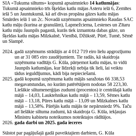
SIA «Tukuma siltums» kopumā apsaimnieko
14 katlumājas
:
Tukumā apsaimnieko trīs šķeldas katlu mājas Asteru ielā 6, Zemītes
ielā 5 un Jauntukumā, kā arī divas propāna gāzes katlu mājas
Smārdes ielā 1 un 2c. Novadā uzņēmums apsaimnieko Raudas SAC
katlu māju (kurina ar granulām), Lapmežciema, Lestenes un Zītaru
katlu māju Jaunpils pagastā, kurās tiek izmantota dabas gāze, un
šķeldas katlu mājas Milzkalnē, Vienībā, Džūkstē, Pūrē, Tumē, Sēmē
un Slampē.
gadā uzņēmums strādājis ar 4 012 719 eiro lielu apgrozījumu
un ar 31 085 eiro zaudējumiem. Tie radās, kā skaidroja
uzņēmuma vadītājs G. Kūla, pārņemot katlu mājas, to vidū
Jaunpils katlumājas, kur līdzekļi nebija tik lieli, lai veiktu
tādus ieguldījumus, kādi bija nepieciešami.
gadā kopumā uzņēmuma katlu mājās saražotas 66 338,53
megavatstundas, no kurām patērētājiem nodotas 58 223,30.
Lielākie siltumenerģijas zudumi (procentos) ir centrālajā katlu
mājā – 14,03, Lauktehnikas katlu mājā – 13,59, Sēmes katlu
mājā – 13,18, Pūres katlu mājā – 13,09 un Milzkalnes katlu
mājā – 13,58%. Pārējās katlu mājās tie nepārsniedz 9%. Taču
arī lielākie siltuma zudumi, kā skaidroja G. Kūla, iekļaujas
Ministru kabineta noteikumos noteiktajos rādītājos.
gada darbi un 2025. gada ieceres
Stāstot par pagājušajā gadā paveiktajiem darbiem, G. Kūla