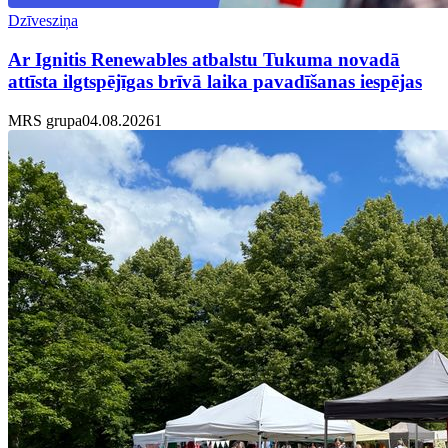
Dzīvesziņa
Ar Ignitis Renewables atbalstu Tukuma novadā
attīsta ilgtspējīgas brīvā laika pavadīšanas iespējas
MRS grupa
04.08.2026
1