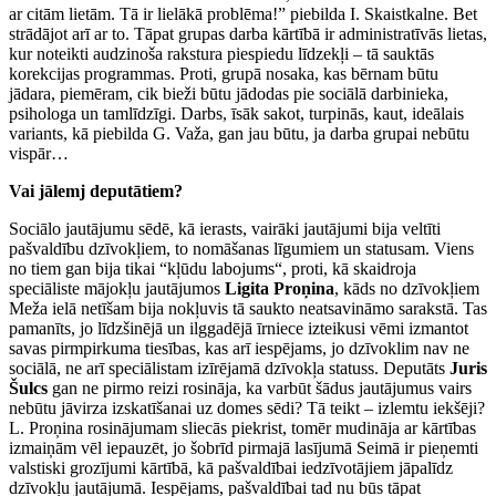
ar citām lietām. Tā ir lielākā problēma!” piebilda I. Skaistkalne. Bet
strādājot arī ar to. Tāpat grupas darba kārtībā ir administratīvās lietas,
kur noteikti audzinoša rakstura piespiedu līdzekļi – tā sauktās
korekcijas programmas. Proti, grupā nosaka, kas bērnam būtu
jādara, piemēram, cik bieži būtu jādodas pie sociālā darbinieka,
psihologa un tamlīdzīgi. Darbs, īsāk sakot, turpinās, kaut, ideālais
variants, kā piebilda G. Važa, gan jau būtu, ja darba grupai nebūtu
vispār…
Vai jālemj deputātiem?
Sociālo jautājumu sēdē, kā ierasts, vairāki jautājumi bija veltīti
pašvaldību dzīvokļiem, to nomāšanas līgumiem un statusam. Viens
no tiem gan bija tikai “kļūdu labojums“, proti, kā skaidroja
speciāliste mājokļu jautājumos
Ligita Proņina
, kāds no dzīvokļiem
Meža ielā netīšam bija nokļuvis tā saukto neatsavināmo sarakstā. Tas
pamanīts, jo līdzšinējā un ilggadējā īrniece izteikusi vēmi izmantot
savas pirmpirkuma tiesības, kas arī iespējams, jo dzīvoklim nav ne
sociālā, ne arī speciālistam izīrējamā dzīvokļa statuss. Deputāts
Juris
Šulcs
gan ne pirmo reizi rosināja, ka varbūt šādus jautājumus vairs
nebūtu jāvirza izskatīšanai uz domes sēdi? Tā teikt – izlemtu iekšēji?
L. Proņina rosinājumam sliecās piekrist, tomēr mudināja ar kārtības
izmaiņām vēl iepauzēt, jo šobrīd pirmajā lasījumā Seimā ir pieņemti
valstiski grozījumi kārtībā, kā pašvaldībai iedzīvotājiem jāpalīdz
dzīvokļu jautājumā. Iespējams, pašvaldībai tad nu būs tāpat