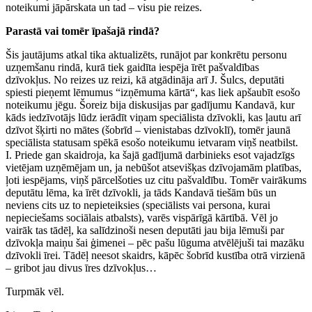
noteikumi jāpārskata un tad – visu pie reizes.
Parastā vai tomēr īpašajā rindā?
Šis jautājums atkal tika aktualizēts, runājot par konkrētu personu
uzņemšanu rindā, kurā tiek gaidīta iespēja īrēt pašvaldības
dzīvokļus. No reizes uz reizi, kā atgādināja arī J. Šulcs, deputāti
spiesti pieņemt lēmumus “izņēmuma kārtā“, kas liek apšaubīt esošo
noteikumu jēgu. Šoreiz bija diskusijas par gadījumu Kandavā, kur
kāds iedzīvotājs lūdz ierādīt viņam speciālista dzīvokli, kas ļautu arī
dzīvot šķirti no mātes (šobrīd – vienistabas dzīvoklī), tomēr jaunā
speciālista statusam spēkā esošo noteikumu ietvaram viņš neatbilst.
I. Priede gan skaidroja, ka šajā gadījumā darbinieks esot vajadzīgs
vietējam uzņēmējam un, ja nebūšot atsevišķas dzīvojamām platības,
ļoti iespējams, viņš pārcelšoties uz citu pašvaldību. Tomēr vairākums
deputātu lēma, ka īrēt dzīvokli, ja tāds Kandavā tiešām būs un
neviens cits uz to nepieteiksies (speciālists vai persona, kurai
nepieciešams sociālais atbalsts), varēs vispārīgā kārtībā. Vēl jo
vairāk tas tādēļ, ka salīdzinoši nesen deputāti jau bija lēmuši par
dzīvokļa maiņu šai ģimenei – pēc pašu lūguma atvēlējuši tai mazāku
dzīvokli īrei. Tādēļ neesot skaidrs, kāpēc šobrīd kustība otrā virzienā
– gribot jau divus īres dzīvokļus…
Turpmāk vēl.