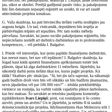
būvniecību, bet pakalpojumu, skaidroja I. Liepiņa, jāsāk nodrošināt
jau, sākot ar oktobri. Pretējā gadījumā pastāv risks: ja pakalpojumu
līdz šim datumam nepaspēj reģistrēt un uzsākt, tā var arī zaudē
attiecināmās projekta izmaksas.
G. Važa skaidroja, ka pati būvniecība tiešām varētu noslēgties jau
augusta beigās. Un tad, visticamāk, deputātiem būs iespēja ar
pārbūvētajām telpām arī iepazīties. Pēc tam notiks mēbeļu
pārvešana. Savukārt, lai jauno sociālo pakalpojumu reģistrētu, būs
nepieciešams norādīt arī darbnīcu darbiniekus un to profesionālās
kompetences, – vēl piebilda I. Balgalve.
I. Priede vēl interesējās, kur ņems papildu finansējumu darbnīcām,
kas neesot mazs, bet nav vēl ieplānots? I. Balgalve skaidroja, ka
šogad kaut kādā apmērā finansējums aprīkojumam tomēr tiek
plānots, tāpat kā alga darbiniekiem 11 mēnešiem. Jāpiebilst, ka
sākotnēji darbā ņems tiešām tikai tos, kurus paģēr projekts. Kā
tālāk? Skatīsies pēc situācijas. “Jā, bet jūs taču saprotat, ka nākamajā
gadā budžets droši vien būs vēl sliktāks un būs budžetu jāsamazina,
nevis jāpalielina vēl par 106 000 eiro?” – iebilda priekšsēdētāja
vietniece un rosināja, ka varbūt vairāk vajadzētu plānot darbošanos,
kas bez maksas. Šo savukārt ar retorisku jautājumu komentēja
izpilddirektors
Ivars Liepiņš
; proti, vai rosinājums ir šo centru
aizvērt, pirms tas atvērts? Un te jāpiebilst, ja nebūtu šī tā sauktā
deinstucionalizācijas projekta, līdzfinansējumu ēkas Melnezera ielā 1
atjaunošanai pašvaldība nevarētu piesaistīt nemaz. Un arī komitejas