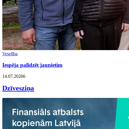
Veselība
Iespēja palīdzēt jaunietim
14.07.2026
6
Dzīvesziņa