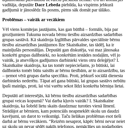
vadītāja, deputāte
Dace Lebeda
piebilda, ka vispirms jebkurā
gadījumā ir jānoslēdz šis posms, pirms sāk domāt par tālāko.
Problēmas – vairāk ar vecākiem
Vēl viens komitejas jautājums, kas gan būtībā – formāls, bija par
grozījumiem Tukuma novada bērnu tiesību aizsardzības sadarbības
grupas sastāvā. Kā skaidroja Izglītības pārvaldes speciāliste bērnu
tiesību aizsardzības jautājumos Ilze Skaistkalne, tas tādēļ, ka ir
mainījušās personālijas. Deputāti gan diskutēja, vai maz jānosaka
konkrēti grupas dalībnieki, no konkrētām iestādes nodaļām, vēl jo
vairāk, ja atsevišķos gadījumos darbinieki viens otru deleģējot? I.
Skaistkalne skaidroja, ka tas tomēr nepieciešams, jo būtiski, lai
dalībnieks tomēr būtu saistīts ar bērnu tiesībām, ar to aizsardzību, tas
– ņemot vērā grupas darba specifiku. Proti, jebkurš sociālā dienesta
darbinieks nederētu. Tāpat arī gana būtiski, lai grupas sastāvs nebūtu
īpaši mainīgs, proti, lai visi varētu sekot līdzi konkrēta bērniņa lietai.
Deputāti arī interesējās, kā bērnu tiesību aizsardzības sadarbības
grupai veicas kopumā? Vai darba kļuvis vairāk? I. Skaistkalne
skaidroja, ka šobrīd lietu skaits daudzmaz turoties vienā līmenī.
Strādājot ar bērniem, kam potenciāls neapmeklēt skolu un daudzi
kavējumi, un darot to veiksmīgi. Taču lielākas problēmas esot tieši
darbā ar bērnu vecākiem. “Reizēm nesaprot, kāpēc bērni nevar neiet
uz skolu un nevar sēdēt naktīs telefonos, nemācīties un nodarboties