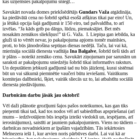
kas uzņemsies pakalpojumu sniegt…
Savukārt novada domes priekšsēdētājs
Gundars Važa
atgādināja,
ka piedāvātā cena no šobrīd spēkā esošā atšķiras tikai par eiro! Un,
ja lētākā opcija šajā gadījumā ir 150 eiro, tad pašvaldība, to arī
izvēlas. “Ja kāds grib pa dārgo, lūdzu, piemaksājiet. Bet mēs
nosakām zemākos sliekšņus!” tā G. Važa. I. Liepiņa gan iebilda, ka
gluži tā to vērtēt nevar, jo pakalpojuma apjoms tomēr mainīsies,
proti, to būs jānodrošina septiņas dienas nedēļā. Taču, lai vai kā,
mierināja sociālā dienesta vadītāja
Ina Balgalve
, šobrīd tieši tāds arī
ir plāns – noteikt zemāko cenu. Savukārt ziņojumam par sarunām un
saraksti ar pakalpojumu sniedzēju šobrīd tikai informatīvs raksturs.
Un deputātiem jebkurā gadījumā tad nu būs jāizlemj, kurai sistēmai
būt un vai sākumā pieminētie vaučeri būtu ieviešami. Vairākums
komitejas dalībnieki, šķiet, vairāk sliecās uz to, lai atbalstītu sociālā
dienesta piedāvājumu.
Darbnīcām darbu jāsāk jau oktobrī!
Vēl daži plānotie grozījumi šajos pašos noteikumos, kas gan tiks
pieņemti tikai tad, kad tos nodos vēl arī sabiedrības apspriešanai (arī
mums – iedzīvotājiem būs iespēja izteikt viedokli un, iespējams, arī
ierosinājumus), saistīti ar jauniem pakalpojumiem. Viens no tādiem –
darbnīcas novadniekiem ar īpašām vajadzībām. Tās iekārtosies
Melnezera ielā 1, kur arvien noris pārbūves darbi. Lai vai kā ar