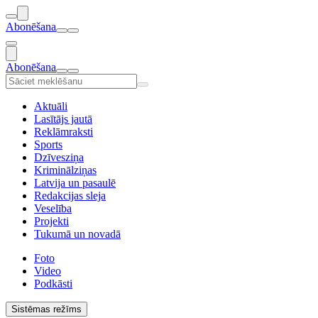
Abonēšana
Abonēšana
Aktuāli
Lasītājs jautā
Reklāmraksti
Sports
Dzīvesziņa
Kriminālziņas
Latvija un pasaulē
Redakcijas sleja
Veselība
Projekti
Tukumā un novadā
Foto
Video
Podkāsti
Sistēmas režīms