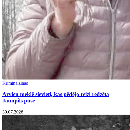
Kriminālziņas
Arvien meklē sievieti, kas pēdējo reizi redzēta
Jaunpils pusē
30.07.2026