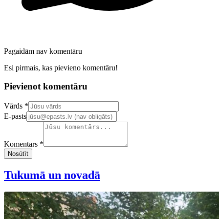
Pagaidām nav komentāru
Esi pirmais, kas pievieno komentāru!
Pievienot komentāru
Confirm your email address
Vārds *
E-pasts
Komentārs *
Nosūtīt
Tukumā un novadā