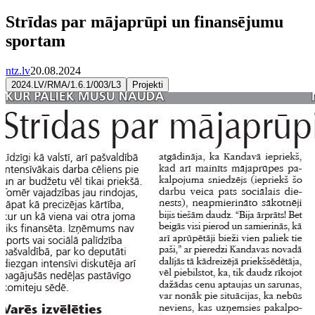
Strīdas par mājaprūpi un finansējumu
sportam
ntz.lv
20.08.2024
2024.LV/RMA/1.6.1/003/L3
Projekti