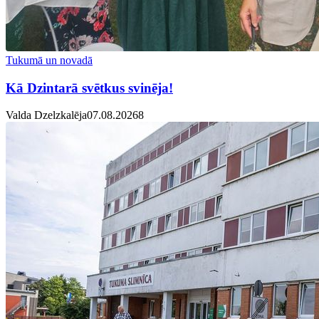
Tukumā un novadā
Kā Dzintarā svētkus svinēja!
Valda Dzelzkalēja
07.08.2026
8