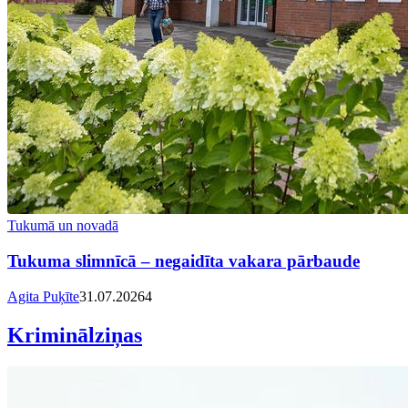
Tukumā un novadā
Tukuma slimnīcā – negaidīta vakara pārbaude
Agita Puķīte
31.07.2026
4
Kriminālziņas