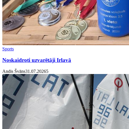
Sports
Noskaidroti uzvarētāji Irlavā
Andis Švāns
31.07.2026
5