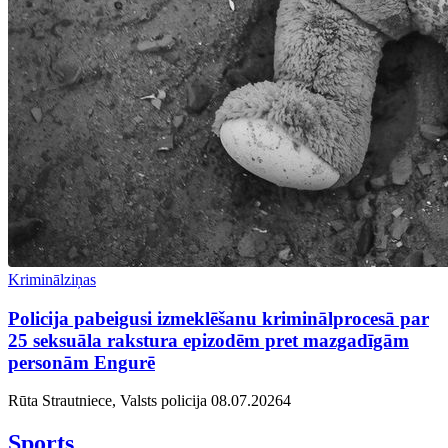
Kriminālziņas
Policija pabeigusi izmeklēšanu kriminālprocesā par
25 seksuāla rakstura epizodēm pret mazgadīgām
personām Engurē
Rūta Strautniece, Valsts policija
08.07.2026
4
Sports