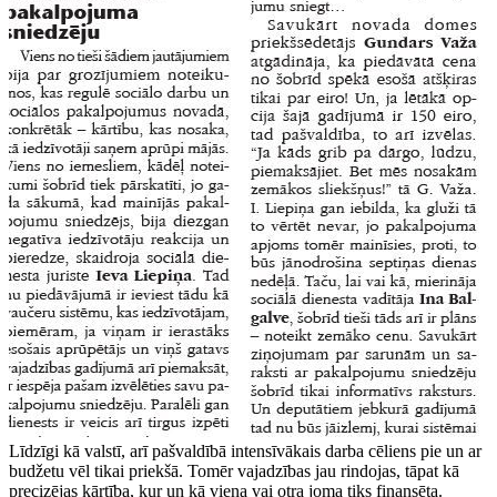
Līdzīgi kā valstī, arī pašvaldībā intensīvākais darba cēliens pie un ar
budžetu vēl tikai priekšā. Tomēr vajadzības jau rindojas, tāpat kā
precizējas kārtība, kur un kā viena vai otra joma tiks finansēta.