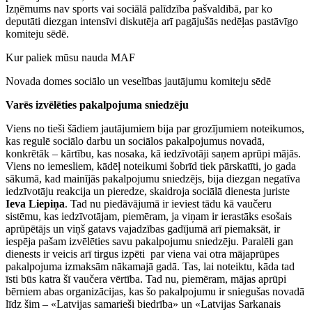
Izņēmums nav sports vai sociālā palīdzība pašvaldībā, par ko
deputāti diezgan intensīvi diskutēja arī pagājušās nedēļas pastāvīgo
komiteju sēdē.
Kur paliek mūsu nauda MAF
Novada domes sociālo un veselības jautājumu komiteju sēdē
Varēs izvēlēties pakalpojuma sniedzēju
Viens no tieši šādiem jautājumiem bija par grozījumiem noteikumos,
kas regulē sociālo darbu un sociālos pakalpojumus novadā,
konkrētāk – kārtību, kas nosaka, kā iedzīvotāji saņem aprūpi mājās.
Viens no iemesliem, kādēļ noteikumi šobrīd tiek pārskatīti, jo gada
sākumā, kad mainījās pakalpojumu sniedzējs, bija diezgan negatīva
iedzīvotāju reakcija un pieredze, skaidroja sociālā dienesta juriste
Ieva Liepiņa
. Tad nu piedāvājumā ir ieviest tādu kā vaučeru
sistēmu, kas iedzīvotājam, piemēram, ja viņam ir ierastāks esošais
aprūpētājs un viņš gatavs vajadzības gadījumā arī piemaksāt, ir
iespēja pašam izvēlēties savu pakalpojumu sniedzēju. Paralēli gan
dienests ir veicis arī tirgus izpēti par viena vai otra mājaprūpes
pakalpojuma izmaksām nākamajā gadā. Tas, lai noteiktu, kāda tad
īsti būs katra šī vaučera vērtība. Tad nu, piemēram, mājas aprūpi
bērniem abas organizācijas, kas šo pakalpojumu ir sniegušas novadā
līdz šim – «Latvijas samarieši biedrība» un «Latvijas Sarkanais