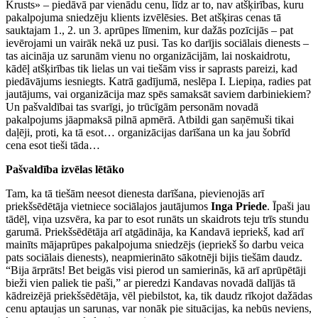
Krusts» – piedāvā par vienādu cenu, līdz ar to, nav atšķirības, kuru
pakalpojuma sniedzēju klients izvēlēsies. Bet atšķiras cenas tā
sauktajam 1., 2. un 3. aprūpes līmenim, kur dažās pozīcijās – pat
ievērojami un vairāk nekā uz pusi. Tas ko darījis sociālais dienests –
tas aicināja uz sarunām vienu no organizācijām, lai noskaidrotu,
kādēļ atšķirības tik lielas un vai tiešām viss ir saprasts pareizi, kad
piedāvājums iesniegts. Katrā gadījumā, neslēpa I. Liepiņa, radies pat
jautājums, vai organizācija maz spēs samaksāt saviem darbiniekiem?
Un pašvaldībai tas svarīgi, jo trūcīgām personām novadā
pakalpojums jāapmaksā pilnā apmērā. Atbildi gan saņēmuši tikai
daļēji, proti, ka tā esot… organizācijas darīšana un ka jau šobrīd
cena esot tieši tāda…
Pašvaldība izvēlas lētāko
Tam, ka tā tiešām neesot dienesta darīšana, pievienojās arī
priekšsēdētāja vietniece sociālajos jautājumos
Inga Priede
. Īpaši jau
tādēļ, viņa uzsvēra, ka par to esot runāts un skaidrots teju trīs stundu
garumā. Priekšsēdētāja arī atgādināja, ka Kandavā iepriekš, kad arī
mainīts mājaprūpes pakalpojuma sniedzējs (iepriekš šo darbu veica
pats sociālais dienests), neapmierināto sākotnēji bijis tiešām daudz.
“Bija ārprāts! Bet beigās visi pierod un samierinās, kā arī aprūpētāji
bieži vien paliek tie paši,” ar pieredzi Kandavas novadā dalījās tā
kādreizējā priekšsēdētāja, vēl piebilstot, ka, tik daudz rīkojot dažādas
cenu aptaujas un sarunas, var nonāk pie situācijas, ka nebūs neviens,