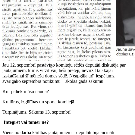
Jau 12. septembrī pastāvīgo komiteju sēdēs deputāti diskutēja par
jautājumiem, kurus virzīt vai, tieši pretēji, nevirzīt tālākajai
izskatīšanai šī mēneša domes sēdē. Neapgāja arī, iespējams,
svarīgāko septembra notikumu – skolas gada sākumu.
Kur paliek mūsu nauda?
Kultūras, izglītības un sporta komitejā
Turpinājums. Sākums 13. septembrī
Integrēt vai tomēr ne?
Viens no darba kārtības jautājumiem – deputāti bija aicināti