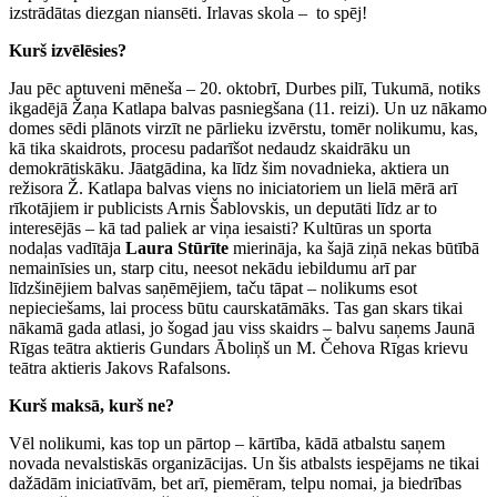
izstrādātas diezgan niansēti. Irlavas skola – to spēj!
Kurš izvēlēsies?
Jau pēc aptuveni mēneša – 20. oktobrī, Durbes pilī, Tukumā, notiks
ikgadējā Žaņa Katlapa balvas pasniegšana (11. reizi). Un uz nākamo
domes sēdi plānots virzīt ne pārlieku izvērstu, tomēr nolikumu, kas,
kā tika skaidrots, procesu padarīšot nedaudz skaidrāku un
demokrātiskāku. Jāatgādina, ka līdz šim novadnieka, aktiera un
režisora Ž. Katlapa balvas viens no iniciatoriem un lielā mērā arī
rīkotājiem ir publicists Arnis Šablovskis, un deputāti līdz ar to
interesējās – kā tad paliek ar viņa iesaisti? Kultūras un sporta
nodaļas vadītāja
Laura Stūrīte
mierināja, ka šajā ziņā nekas būtībā
nemainīsies un, starp citu, neesot nekādu iebildumu arī par
līdzšinējiem balvas saņēmējiem, taču tāpat – nolikums esot
nepieciešams, lai process būtu caurskatāmāks. Tas gan skars tikai
nākamā gada atlasi, jo šogad jau viss skaidrs – balvu saņems Jaunā
Rīgas teātra aktieris Gundars Āboliņš un M. Čehova Rīgas krievu
teātra aktieris Jakovs Rafalsons.
Kurš maksā, kurš ne?
Vēl nolikumi, kas top un pārtop – kārtība, kādā atbalstu saņem
novada nevalstiskās organizācijas. Un šis atbalsts iespējams ne tikai
dažādām iniciatīvām, bet arī, piemēram, telpu nomai, ja biedrības