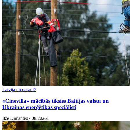
Latvija un pasaulē
«Cinevilla» mācībās tiksies Baltijas valstu un
Ukrainas enerģētikas speciālisti
Ilze Dimante
07.08.2026
1