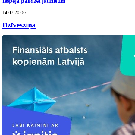
Iespēja palīdzēt jaunietim
14.07.2026
7
Dzīvesziņa