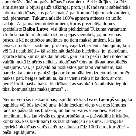
apmetušās kādā no pašvaldības īpašumiem. Bet izrādījies, ka līdz
šim sistēma ir bijusi gauži atšķirīga, proti, ja Kandavā ir sabiedriskā
labuma biedrības, kas pašas maksā par komunālajiem izdevumiem,
tad, piemēram, Tukumā atlaide 100% apmērā attiecas arī uz šo
sadaļu. Ar jaunajiem noteikumiem, kurus prezentēja domes
speciāliste
Baiba Latve
, visi tiktu pielīdzināti Tukuma variantam.
Un tieši par to arī deputāti īsti nespējas vienoties, jo, no vienas
puses, it kā negribētos atteikties no tiem maksājumiem, kas jau
ienāk, no otras – sistēmu, protams, vajadzētu vienu. Jautājumi, kuri
vēl īsti neatbildēti – kā salīdzināt dažādas biedrības, jo, piemēram,
sporta klubi, kur daudz dalībnieku, gan jau to pašu ūdeni notecinot
vairāk, nekā izmēros nelielas biedrības? Otrs un tikpat neatbildēts
jautājums, vai, ja pašvaldība nosliektos par labu variantam, kas
paredz, ka katra organizācija par komunālajiem izdevumiem tomēr
maksā pati, beigās nebūtu tā, ka ar vienu roku it kā dod, ar otru
ņem? Proti, paši atbalsta biedrības, kas savukārt šo atbalstu iegulda
tikai komunālajos maksājumos?…
Ņemot vērā šīs neskaidrības, izpilddirektors
Ivars Liepiņš
solīja, ka
papildus vēl būs izvērtējums, kādu ietekmi viens vai otrs lēmums
rada uz pašvaldības budžetu, un tad arī varēs vienoties. Bet tie
noteikumi, kas jau virzās uz apstiprināšanu, – pašvaldību iniciatīvu
konkurss, kas biedrībām tiks izsludināts jau drīzumā. Līdzīgi kā
iepriekš biedrības varēs cerēt uz atbalstu līdz 1000 eiro, kur 20% –
pašu ieguldījums.