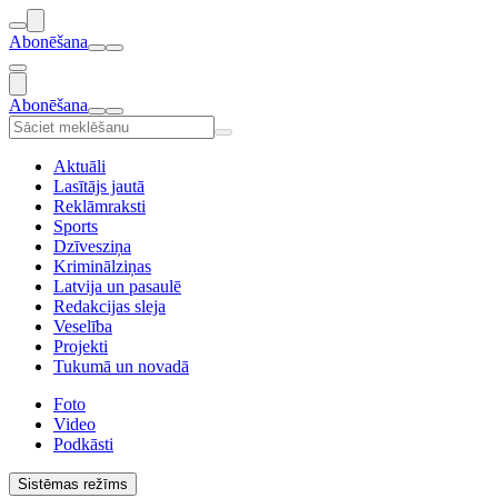
Abonēšana
Abonēšana
Aktuāli
Lasītājs jautā
Reklāmraksti
Sports
Dzīvesziņa
Kriminālziņas
Latvija un pasaulē
Redakcijas sleja
Veselība
Projekti
Tukumā un novadā
Foto
Video
Podkāsti
Sistēmas režīms