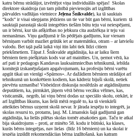
katru bērnu strādājot, izvērtējot viņa individuālās spējas! Skolas
direktore skaidroja (un tam pilnībā pievienojās arī izglītības
pārvaldes vadītājas vietniece
Jeļena Šnikvalde
), ka tā sauktais
“kods“ ir visai stiepjams jēdziens un tie var būt gan bērni, kuriem tā
sauktajā parastajā skolā integrēties tiešām būtu teju vai neiespējami,
un ir bērni, kur tās atšķirības no jebkura cita audzēkņa ir teju vai
nemanāmas. Viņu gadījumā ir šis pēdējais gadījums, kur vienam
bērniņam varbūt mazliet grūtāk iet ar matemātiku, otram – ar latviešu
valodu. Bet tajā pašā laikā viņi itin labi tiek līdzi citiem
priekšmetiem. Tāpat J. Šnikvalde atgādināja, ka ar laiku šiem
bērniem tiem piešķirtais kods var arī mainīties. Un, ņemot vērā, ka
arī pati ir pedagogs Kandavas lauksaimniecības tehnikumā, iebilda
komitejā izskanējušajam apgalvojumam, ka profesiju bērni varētu
apgūt tikai un vienīgi «Spārnos». Ar dažādiem bērniem strādājot arī
tehnikumā un konkrētiem kodiem, kas kādreiz bijuši skolā, netiek
pievērta uzmanība! Visbeidzot diskusija noslēdzās ar atgādinājumu
deputātiem, ka, pirmkārt, jāņem vērā bērnu vecāku vēlmes, kas,
visticamāk, negrib, lai viņu bērni dodas uz speciālo skolu, otrkārt, ir
arī Izglītības likums, kas lielā mērā regulē to, ka tā vienkārši
atteikties bērnus uzņemt skolā nevar. Ir jārada iespēju to integrēt, ja
skolas resursi to, protams, ļauj. M. Limanskis šajā gadījumā gan
atgādināja, ka lielās pilētas skolas tomēr atsakoties gan. Taču te atkal
bija skaidrojums – proti, ar minēto 58. kodu ir būtiski, ka klases,
kurās bērns integrējas, nav lielas (līdz 16 bērniem) un ka skolai ir
iespēja izpildīt rekomendācijas bērna izglītošanā, kas katram