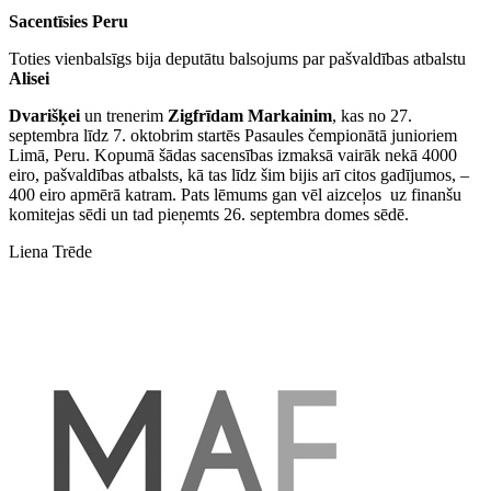
Sacentīsies Peru
Toties vienbalsīgs bija deputātu balsojums par pašvaldības atbalstu
Alisei
Dvarišķei
un trenerim
Zigfrīdam Markainim
, kas no 27.
septembra līdz 7. oktobrim startēs Pasaules čempionātā junioriem
Limā, Peru. Kopumā šādas sacensības izmaksā vairāk nekā 4000
eiro, pašvaldības atbalsts, kā tas līdz šim bijis arī citos gadījumos, –
400 eiro apmērā katram. Pats lēmums gan vēl aizceļos uz finanšu
komitejas sēdi un tad pieņemts 26. septembra domes sēdē.
Liena Trēde