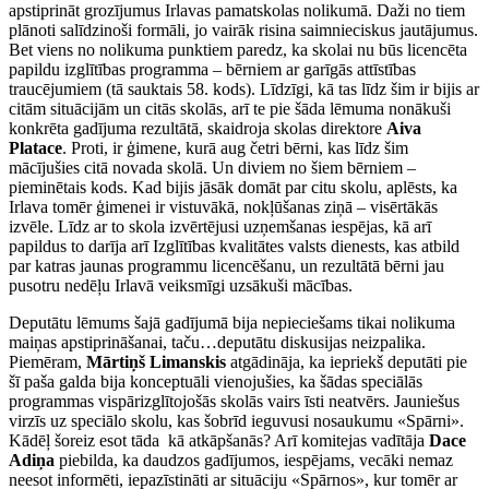
apstiprināt grozījumus Irlavas pamatskolas nolikumā. Daži no tiem
plānoti salīdzinoši formāli, jo vairāk risina saimnieciskus jautājumus.
Bet viens no nolikuma punktiem paredz, ka skolai nu būs licencēta
papildu izglītības programma – bērniem ar garīgās attīstības
traucējumiem (tā sauktais 58. kods). Līdzīgi, kā tas līdz šim ir bijis ar
citām situācijām un citās skolās, arī te pie šāda lēmuma nonākuši
konkrēta gadījuma rezultātā, skaidroja skolas direktore
Aiva
Platace
. Proti, ir ģimene, kurā aug četri bērni, kas līdz šim
mācījušies citā novada skolā. Un diviem no šiem bērniem –
pieminētais kods. Kad bijis jāsāk domāt par citu skolu, aplēsts, ka
Irlava tomēr ģimenei ir vistuvākā, nokļūšanas ziņā – visērtākās
izvēle. Līdz ar to skola izvērtējusi uzņemšanas iespējas, kā arī
papildus to darīja arī Izglītības kvalitātes valsts dienests, kas atbild
par katras jaunas programmu licencēšanu, un rezultātā bērni jau
pusotru nedēļu Irlavā veiksmīgi uzsākuši mācības.
Deputātu lēmums šajā gadījumā bija nepieciešams tikai nolikuma
maiņas apstiprināšanai, taču…deputātu diskusijas neizpalika.
Piemēram,
Mārtiņš Limanskis
atgādināja, ka iepriekš deputāti pie
šī paša galda bija konceptuāli vienojušies, ka šādas speciālās
programmas vispārizglītojošās skolās vairs īsti neatvērs. Jauniešus
virzīs uz speciālo skolu, kas šobrīd ieguvusi nosaukumu «Spārni».
Kādēļ šoreiz esot tāda kā atkāpšanās? Arī komitejas vadītāja
Dace
Adiņa
piebilda, ka daudzos gadījumos, iespējams, vecāki nemaz
neesot informēti, iepazīstināti ar situāciju «Spārnos», kur tomēr ar