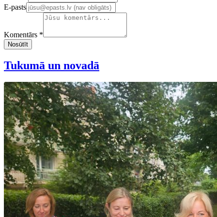
E-pasts
Komentārs *
Nosūtīt
Tukumā un novadā