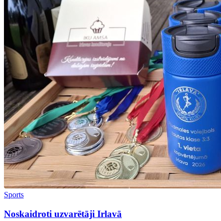
Sports
Noskaidroti uzvarētāji Irlavā