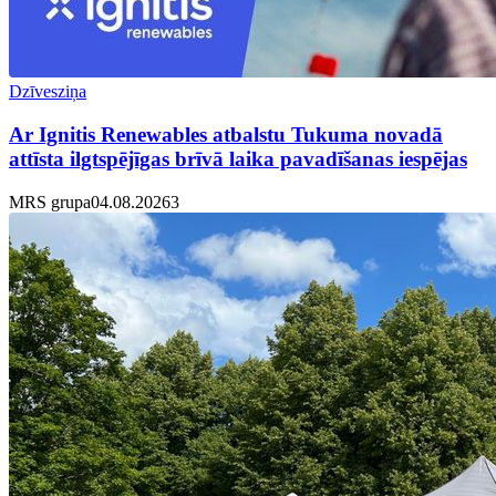
Dzīvesziņa
Ar Ignitis Renewables atbalstu Tukuma novadā
attīsta ilgtspējīgas brīvā laika pavadīšanas iespējas
MRS grupa
04.08.2026
3