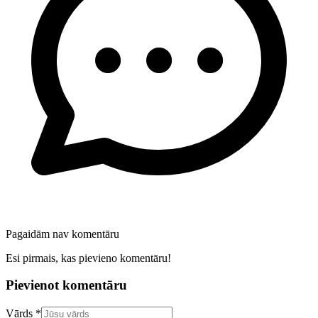
Pagaidām nav komentāru
Esi pirmais, kas pievieno komentāru!
Pievienot komentāru
Confirm your email address
Vārds *