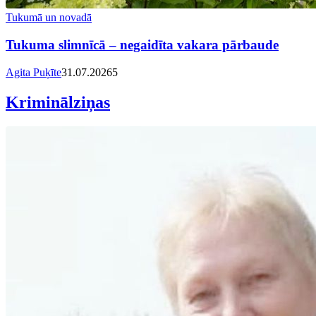
Tukumā un novadā
Tukuma slimnīcā – negaidīta vakara pārbaude
Agita Puķīte
31.07.2026
5
Kriminālziņas