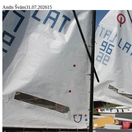
Andis Švāns
31.07.2026
1
5