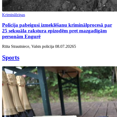
Kriminālziņas
Policija pabeigusi izmeklēšanu kriminālprocesā par
25 seksuāla rakstura epizodēm pret mazgadīgām
personām Engurē
Rūta Strautniece, Valsts policija
08.07.2026
5
Sports