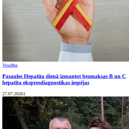
Veselība
Pasaules Hepatīta dienā izmantot bezmaksas B un C
hepatīta ekspresdiagnostikas iespējas
27.07.2026
1