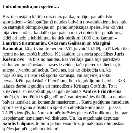
Līdz olimpiskajām spēlēm…
Bez diskusijām kārtējo reizi neizpalika, runājot par atbalstu
sportistiem – šajā gadījumā naudas balvām novadniekiem, kas nule
kā startējuši olimpiskajās un paraolimpiskajās spēlēs. Par ko visi
bija vienisprātis, ka dalība jau pats par sevi noteikti ir panākums,
tādēļ arī nebija iebildumu, ka tiek piešķirti 1000 eiro katram
–
Laurim Strautmanim, Oskaram Gailišam
un
Margitai
Kanopkai
, kā arī viņu treneriem. Vēl jo vairāk tādēļ, ka līdzekļi tiks
ņemti no jau esošā budžeta. Kā skaidrojas sporta speciālists
Juris
Kožeurovs
– tā būs no naudas, kas vēl šajā gadā bija paredzēta
slidotavu un slēpošanas trases izveidei, taču pieredzes liecina, ka
sniega…varētu arī nebūt. Taču tas, par ko diskutēja un, kā
nojaušams, arī iepriekš sporta komisijā, vai saņēmēju loku
nevajadzētu paplašināt? Piemēram, lielu ieguldījumu Latvijas 3×3
izlases darbā ieguldījis arī menedžeris Kristaps Gotfrīds. To it
k neviens īsti neapšaubīja, lai gan deputāts
Andris Fridrihsons
minēja, ka teorētiski šajā gadījumā var aizrunāties tiktāl, ka naudas
balvas izmaksā arī komandu masieriem… Katrā gadījumā mūsdienu
sports esot gana attīstīts un sportistu atbalsta komandas – plašas.
Tādēļ vienojās, ka šoreiz tomēr turēsies pie esošā nolikuma, bet par
iespējamām izmaiņām vēl diskutēs. Un, kā atgādināja deputāts
Sandis Čilipāns
, to būtu jādara visai drīz, jo nākamās olimpiskās
spēles jau pēc gadiem diviem!