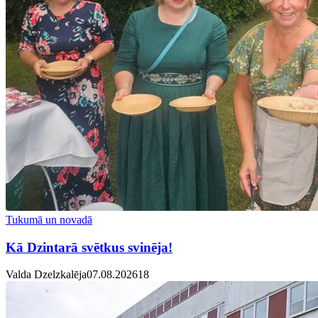
Tukumā un novadā
Kā Dzintarā svētkus svinēja!
Valda Dzelzkalēja
07.08.2026
1
8