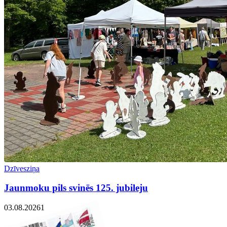
Dzīvesziņa
Jaunmoku pils svinēs 125. jubileju
03.08.2026
1