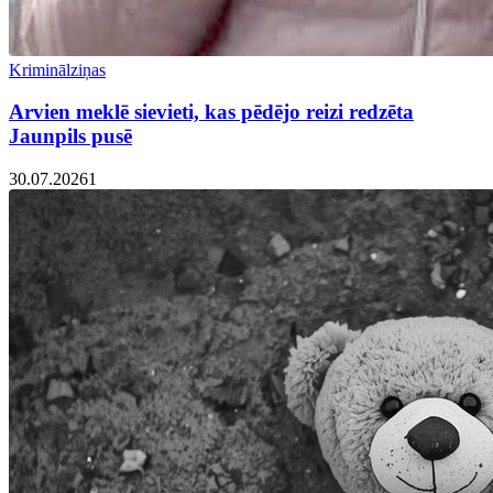
Kriminālziņas
Arvien meklē sievieti, kas pēdējo reizi redzēta
Jaunpils pusē
30.07.2026
1