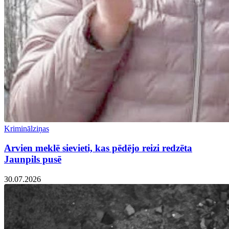
Kriminālziņas
Arvien meklē sievieti, kas pēdējo reizi redzēta
Jaunpils pusē
30.07.2026