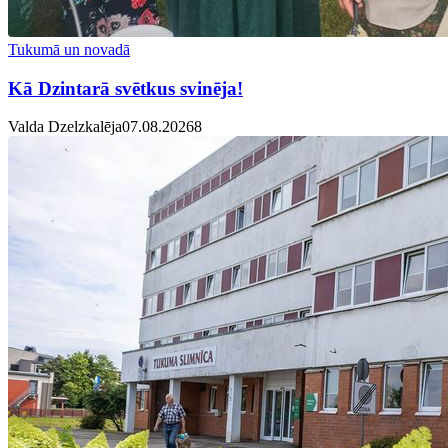
Tukumā un novadā
Kā Dzintarā svētkus svinēja!
Valda Dzelzkalēja
07.08.2026
8