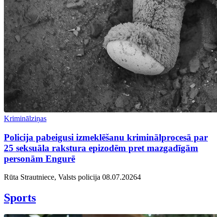
Kriminālziņas
Policija pabeigusi izmeklēšanu kriminālprocesā par
25 seksuāla rakstura epizodēm pret mazgadīgām
personām Engurē
Rūta Strautniece, Valsts policija
08.07.2026
4
Sports