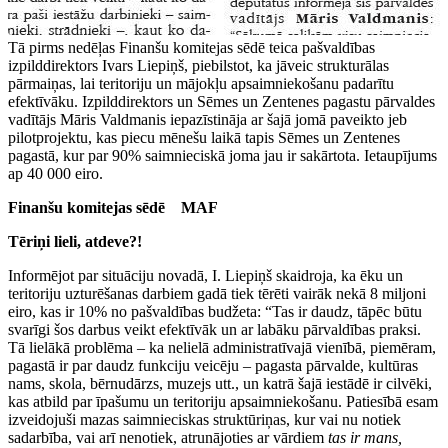
Tā pirms nedēļas Finanšu komitejas sēdē teica pašvaldības
izpilddirektors Ivars Liepiņš, piebilstot, ka jāveic strukturālas
pārmaiņas, lai teritoriju un mājokļu apsaimniekošanu padarītu
efektīvāku. Izpilddirektors un Sēmes un Zentenes pagastu pārvaldes
vadītājs Māris Valdmanis iepazīstināja ar šajā jomā paveikto jeb
pilotprojektu, kas piecu mēnešu laikā tapis Sēmes un Zentenes
pagastā, kur par 90% saimnieciskā joma jau ir sakārtota. Ietaupījums
ap 40 000 eiro.
Finanšu komitejas sēdē MAF
Tēriņi lieli, atdeve?!
Informējot par situāciju novadā, I. Liepiņš skaidroja, ka ēku un
teritoriju uzturēšanas darbiem gadā tiek tērēti vairāk nekā 8 miljoni
eiro, kas ir 10% no pašvaldības budžeta: “Tas ir daudz, tāpēc būtu
svarīgi šos darbus veikt efektīvāk un ar labāku pārvaldības praksi.
Tā lielākā problēma – ka nelielā administratīvajā vienībā, piemēram,
pagastā ir par daudz funkciju veicēju – pagasta pārvalde, kultūras
nams, skola, bērnudārzs, muzejs utt., un katrā šajā iestādē ir cilvēki,
kas atbild par īpašumu un teritoriju apsaimniekošanu. Patiesībā esam
izveidojuši mazas saimnieciskas struktūriņas, kur vai nu notiek
sadarbība, vai arī nenotiek, atrunājoties ar vārdiem
tas
ir mans,