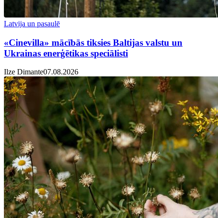
Latvija un pasaulē
«Cinevilla» mācībās tiksies Baltijas valstu un
Ukrainas enerģētikas speciālisti
Ilze Dimante
07.08.2026