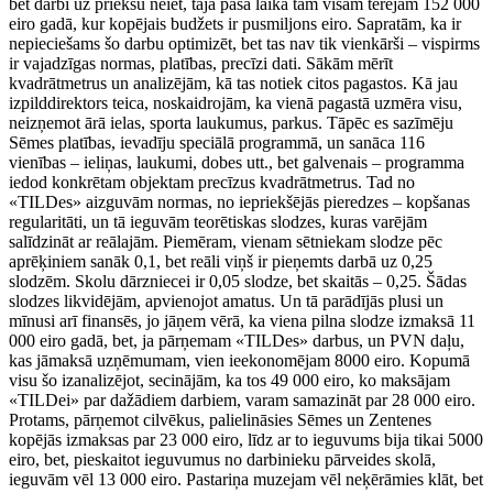
bet darbi uz priekšu neiet, tajā pašā laikā tam visam tērējam 152 000
eiro gadā, kur kopējais budžets ir pusmiljons eiro. Sapratām, ka ir
nepieciešams šo darbu optimizēt, bet tas nav tik vienkārši – vispirms
ir vajadzīgas normas, platības, precīzi dati. Sākām mērīt
kvadrātmetrus un analizējām, kā tas notiek citos pagastos. Kā jau
izpilddirektors teica, noskaidrojām, ka vienā pagastā uzmēra visu,
neizņemot ārā ielas, sporta laukumus, parkus. Tāpēc es sazīmēju
Sēmes platības, ievadīju speciālā programmā, un sanāca 116
vienības – ieliņas, laukumi, dobes utt., bet galvenais – programma
iedod konkrētam objektam precīzus kvadrātmetrus. Tad no
«TILDes» aizguvām normas, no iepriekšējās pieredzes – kopšanas
regularitāti, un tā ieguvām teorētiskas slodzes, kuras varējām
salīdzināt ar reālajām. Piemēram, vienam sētniekam slodze pēc
aprēķiniem sanāk 0,1, bet reāli viņš ir pieņemts darbā uz 0,25
slodzēm. Skolu dārzniecei ir 0,05 slodze, bet skaitās – 0,25. Šādas
slodzes likvidējām, apvienojot amatus. Un tā parādījās plusi un
mīnusi arī finansēs, jo jāņem vērā, ka viena pilna slodze izmaksā 11
000 eiro gadā, bet, ja pārņemam «TILDes» darbus, un PVN daļu,
kas jāmaksā uzņēmumam, vien ieekonomējam 8000 eiro. Kopumā
visu šo izanalizējot, secinājām, ka tos 49 000 eiro, ko maksājam
«TILDei» par dažādiem darbiem, varam samazināt par 28 000 eiro.
Protams, pārņemot cilvēkus, palielināsies Sēmes un Zentenes
kopējās izmaksas par 23 000 eiro, līdz ar to ieguvums bija tikai 5000
eiro, bet, pieskaitot ieguvumus no darbinieku pārveides skolā,
ieguvām vēl 13 000 eiro. Pastariņa muzejam vēl neķērāmies klāt, bet