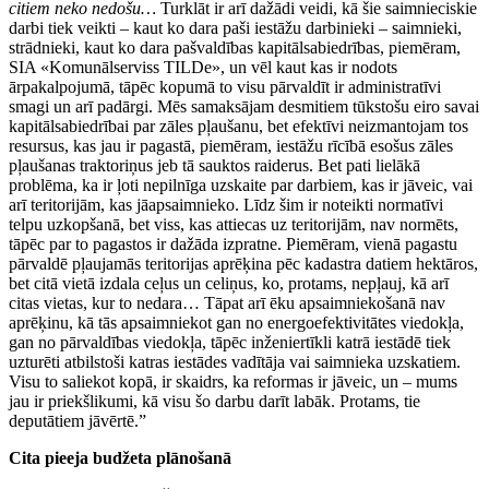
citiem neko nedošu…
Turklāt ir arī dažādi veidi, kā šie saimnieciskie
darbi tiek veikti – kaut ko dara paši iestāžu darbinieki – saimnieki,
strādnieki, kaut ko dara pašvaldības kapitālsabiedrības, piemēram,
SIA «Komunālserviss TILDe», un vēl kaut kas ir nodots
ārpakalpojumā, tāpēc kopumā to visu pārvaldīt ir administratīvi
smagi un arī padārgi. Mēs samaksājam desmitiem tūkstošu eiro savai
kapitālsabiedrībai par zāles pļaušanu, bet efektīvi neizmantojam tos
resursus, kas jau ir pagastā, piemēram, iestāžu rīcībā esošus zāles
pļaušanas traktoriņus jeb tā sauktos raiderus. Bet pati lielākā
problēma, ka ir ļoti nepilnīga uzskaite par darbiem, kas ir jāveic, vai
arī teritorijām, kas jāapsaimnieko. Līdz šim ir noteikti normatīvi
telpu uzkopšanā, bet viss, kas attiecas uz teritorijām, nav normēts,
tāpēc par to pagastos ir dažāda izpratne. Piemēram, vienā pagastu
pārvaldē pļaujamās teritorijas aprēķina pēc kadastra datiem hektāros,
bet citā vietā izdala ceļus un celiņus, ko, protams, nepļauj, kā arī
citas vietas, kur to nedara… Tāpat arī ēku apsaimniekošanā nav
aprēķinu, kā tās apsaimniekot gan no energoefektivitātes viedokļa,
gan no pārvaldības viedokļa, tāpēc inženiertīkli katrā iestādē tiek
uzturēti atbilstoši katras iestādes vadītāja vai saimnieka uzskatiem.
Visu to saliekot kopā, ir skaidrs, ka reformas ir jāveic, un – mums
jau ir priekšlikumi, kā visu šo darbu darīt labāk. Protams, tie
deputātiem jāvērtē.”
Cita pieeja budžeta plānošanā