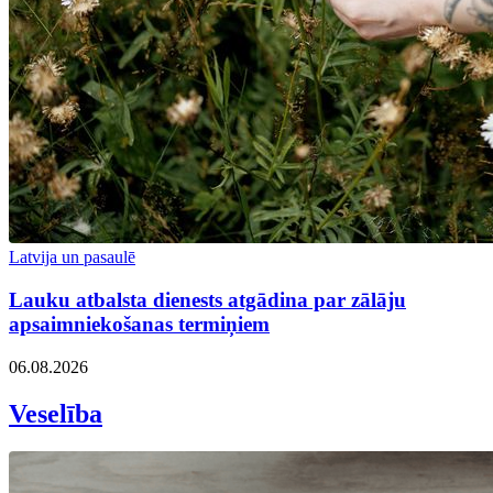
Latvija un pasaulē
Lauku atbalsta dienests atgādina par zālāju
apsaimniekošanas termiņiem
06.08.2026
Veselība