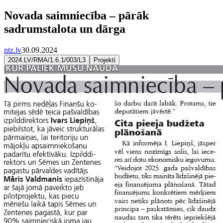
Novada saimniecība – pārāk
sadrumstalota un dārga
ntz.lv
30.09.2024
2024.LV/RMA/1.6.1/003/L3
Projekti