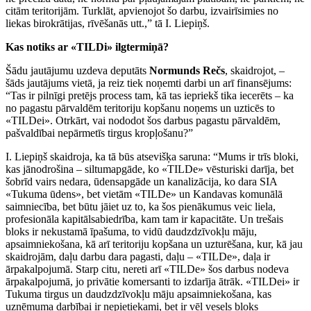
citām teritorijām. Turklāt, apvienojot šo darbu, izvairīsimies no
liekas birokrātijas, rīvēšanās utt.,” tā I. Liepiņš.
Kas notiks ar «TILDi» ilgtermiņā?
Šādu jautājumu uzdeva deputāts
Normunds Rečs
, skaidrojot, –
šāds jautājums vietā, ja reiz tiek noņemti darbi un arī finansējums:
“Tas ir pilnīgi pretējs process tam, kā tas iepriekš tika iecerēts – ka
no pagastu pārvaldēm teritoriju kopšanu noņems un uzticēs to
«TILDei». Otrkārt, vai nododot šos darbus pagastu pārvaldēm,
pašvaldībai nepārmetīs tirgus kropļošanu?”
I. Liepiņš skaidroja, ka tā būs atsevišķa saruna: “Mums ir trīs bloki,
kas jānodrošina – siltumapgāde, ko «TILDe» vēsturiski darīja, bet
šobrīd vairs nedara, ūdensapgāde un kanalizācija, ko dara SIA
«Tukuma ūdens», bet vietām «TILDe» un Kandavas komunālā
saimniecība, bet būtu jāiet uz to, ka šos pienākumus veic liela,
profesionāla kapitālsabiedrība, kam tam ir kapacitāte. Un trešais
bloks ir nekustamā īpašuma, to vidū daudzdzīvokļu māju,
apsaimniekošana, kā arī teritoriju kopšana un uzturēšana, kur, kā jau
skaidrojām, daļu darbu dara pagasti, daļu – «TILDe», daļa ir
ārpakalpojumā. Starp citu, nereti arī «TILDe» šos darbus nodeva
ārpakalpojumā, jo privātie komersanti to izdarīja ātrāk. «TILDei» ir
Tukuma tirgus un daudzdzīvokļu māju apsaimniekošana, kas
uzņēmuma darbībai ir nepietiekami, bet ir vēl vesels bloks