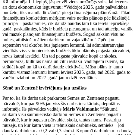
Kā informēja I. Liepiņš, jāsper vēl viens nozīmīgs solis, lai ieceres
arī dotu ekonomisku ieguvumu: “Veidojot 2025. gada pašvaldības
budžetu, tiks mainīta līdzšinējā pieeja finansējuma plānošanā. Tātad
finansējums konkrētiem mērķiem vairs netiks plānots pēc līdzšinējā
principa – paskatāmies, cik daudz naudas tam tika tērēts iepriekšējā
gadā, paskatāmies, kāds ir budžeta pieaugums, un tad attiecīgi vairāk
vai mazāk plānojam finansējumu budžetā. Šogad sāksim visu no
nulles, atbilstoši reāliem darbiem un vajadzībām. Tāpēc jau
septembrī vai oktobrī būs jāpieņem lēmumi, lai administratīvajās
vienībās viss saimnieciskais budžets tiktu plānots pagasta pārvaldei,
nevis katrai iestādei. Un tad pagasta pārvalde kopā ar skolas,
bērnudārza, kultūras nama un citiu iestāžu vadītājiem izlems, kā
strādāt kopā un kā to darīt daudz efektīvāk. Mūsu plāns ir jauno
kārtību vismaz lēmumu līmenī ieviest 2025. gadā, tad 2026. gadā to
varētu uzlabot un 2027. gadā jau redzēt rezultātus.
Sēmē un Zentenē izvērtējums jau uzsākts
Par to, kā šis darbs tiek pārkārtots Sēmes un Zentenes pagastu
pārvaldē, kur par 90% jau viss šis darbs ir sakārtots, deputātus
informēja šīs pārvaldes vadītājs
Māris Valdmanis
: “Sākumā
salikām visu saimniecisko darbību Sēmes un Zentenes pagastu
pārvaldē, kur ir pagastu pārvalde, skola, tautas nams, Pastariņa
muzejs, un kur katrā vietā ir tehniskais darbinieks, sētnieks – ļoti
daudz darbinieku ar 0,2 vai 0,3 slodzi. Kopumā darbinieku ir daudz,