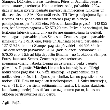
Slampes, Džūkstes, Irlavas, Lestenes, Pūres un Jaunsātu pagastu
administratīvajā teritorijā. Kā tika minēts sēdē, pašvaldība 2024.
gadā ir sākusi izvērtēt pagastu pārvalžu saimnieciskās funkcijas un
tika secināts, ka SIA «Komunālserviss TILDe» pakalpojuma līguma
ietvaros 2024. gadā Sēmes un Zentenes pagastā plānoja
pakalpojumus par 49 355 eiro, Pūres un Jaunsātu pagastā – 142 955
eiro, bet Slampes pagastā – 52 570,20 eiro. Pašvaldība secinājusi, ka
teritorijas labiekārtošanu un kapsētu apsaimniekošanu lietderīgāk
veikt pagastu pārvaldēm, kas Sēmes un Zentenes pagastu pārvaldei
izmaksātu 42 379,16 eiro, Pūres un Jaunsātu pagastu pārvaldei –
127 319,13 eiro, bet Slampes pagasta pārvaldei – 44 505,86 eiro.
Tas dotu iespēju pašvaldībai 2024. gada budžetā ieekonomēt 30
676,06 eiro. Tāds arī bija deputātu lēmums – no 1. oktobra Slampes,
Pūres, Jaunsātu, Sēmes, Zentenes pagastā teritorijas
apsaimniekošanu, labiekārtošanu un uzturēšanu veiks pagastu
pārvaldes. Deputāts
Mārtiņš Limanskis
interesējās, vai līdzīgi
notiks visos pagastos? G. Važa skaidroja, ka pakāpeniski tas tā
notiks, vien atklāts ir jautājums par tehniku, kas no pagastiem tika
nodota «TILDei» un tagad jau ir nolietojusies… J. Šulcs interesējās,
vai ar «TILDi» par šiem jautājumiem ir runāts, I. Liepiņš skaidroja,
ka nākamajā nedēļā būs tikšanās ar uzņēmumu par to, kā tas no
oktobra pārstrukturizēs savu darbu.
Agita Puķīte