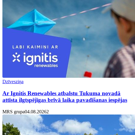
Dzīvesziņa
Ar Ignitis Renewables atbalstu Tukuma novadā
attīsta ilgtspējīgas brīvā laika pavadīšanas iespējas
MRS grupa
04.08.2026
2