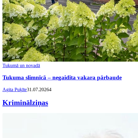
Tukumā un novadā
Tukuma slimnīcā – negaidīta vakara pārbaude
Agita Puķīte
31.07.2026
4
Kriminālziņas