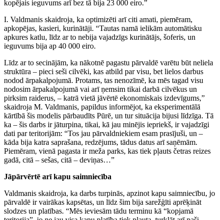
kopējais ieguvums arī bez tā bija 23 000 eiro.”
I. Valdmanis skaidroja, ka optimizēti arī citi amati, piemēram,
apkopējas, kasieri, kurinātāji. “Tautas namā ielikām automātisku
apkures katlu, līdz ar to nebija vajadzīgs kurinātājs, šoferis, un
ieguvums bija ap 40 000 eiro.
Līdz ar to secinājām, ka nākotnē pagastu pārvaldē varētu būt neliela
struktūra – pieci seši cilvēki, kas atbild par visu, bet lielos darbus
nodod ārpakalpojumā. Protams, tas nenozīmē, ka mēs tagad visu
nodosim ārpakalpojumā vai arī ņemsim tikai darbā cilvēkus un
pirksim raiderus, – katrā vietā jāvērtē ekonomiskais izdevīgums,”
skaidroja M. Valdmanis, papildus informējot, ka eksperimentālā
kārtībā šis modelis pārbaudīts Pūrē, un tur situācija bijusi līdzīga. Tā
ka – šis darbs ir jāturpina, tikai, kā jau minējis iepriekš, ir vajadzīgi
dati par teritorijām: “Tos jau pārvaldniekiem esam prasījuši, un –
kāda bija katra saprašana, redzējums, tādus datus arī saņēmām.
Piemēram, vienā pagasta ir meža parks, kas tiek pļauts četras reizes
gadā, citā – sešas, citā – deviņas…”
Jāpārvērtē arī kapu saimniecība
Valdmanis skaidroja, ka darbs turpinās, apzinot kapu saimniecību, jo
pārvaldē ir vairākas kapsētas, un līdz šim bija sarežģīti aprēķināt
slodzes un platības. “Mēs ieviesām tādu terminu kā “kopjamā
teritorija”, jo ne jau visa kapu platība tiek pļauta, turklāt arī paši