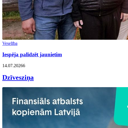
Veselība
Iespēja palīdzēt jaunietim
14.07.2026
6
Dzīvesziņa