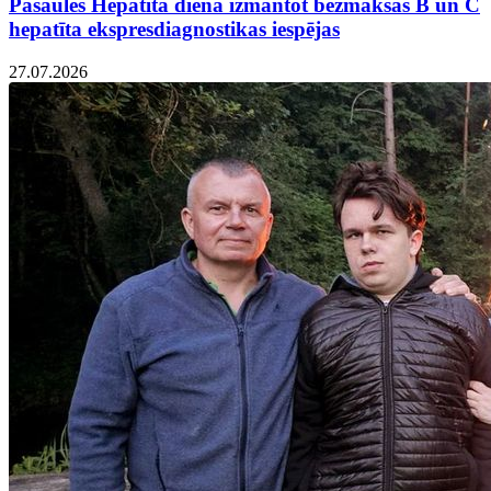
Pasaules Hepatīta dienā izmantot bezmaksas B un C
hepatīta ekspresdiagnostikas iespējas
27.07.2026