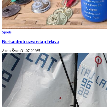
Sports
Noskaidroti uzvarētāji Irlavā
Andis Švāns
31.07.2026
5