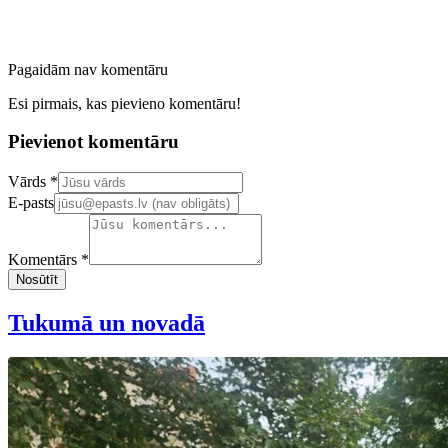
Pagaidām nav komentāru
Esi pirmais, kas pievieno komentāru!
Pievienot komentāru
Confirm your email address
Vārds *
E-pasts
Komentārs *
Nosūtīt
Tukumā un novadā