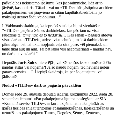
pašvaldības nekustamo īpašumu, kas jāapsaimnieko, līdz ar to
jāvērtē, kas to darīs. Tātad – vai nu «TILDe» būs jāstiprina ar citiem
pakalpojumiem vai jāapvieno ar citām kapiltālsabiedrībām, jo
mākslīgi uzturēt šādu veidojumu…”
I. Valdmanis skaidroja, ka iepriekš situācija bijusi vienkārša:
”«TILDe» paņēma Sēmes darbiniekus, kas pēc tam uz visu
raudzījās tā:
tāmē nav, es to nedarīšu
… Kas sanāk – pagasts atdeva
visus darbus «TILDei», atdeva visu tehniku, maksā darbiniekiem
pilnu algu, bet, lai tiktu nopļauta ceļa otra puse, vēl piemaksā, un
tāme tikai aug un aug. Tai pat laikā visi neapmierināti – naudas nav,
un darbi nav izdarīti.”
Deputāts
Juris Šulcs
interesējās, vai Sēmei šos ieekonomētos 27%
naudas atstās vai noņems?! Ja šo naudu noņem, tad neviens nebūs
gatavs censties… I. Liepiņš skaidroja, ka par šo jautājumu vēl
jādiskutē.
Nodod «TILDes» darbus pagastu pārvaldēm
Domes sēdē 29. augustā deputāti izdarīja grozījumus 2022. gada 28.
septembra lēmumā «Par pakalpojuma līguma noslēgšanu ar SIA
«Komunālserviss TILDe», ar kuru uzņēmumam tika piešķirtas
īpašās tiesības sniegt teritorijas apsaimniekošanas, labiekārtošanas un
uzturēšanas pakalpojumu Tumes, Degoles, Sēmes, Zentenes,