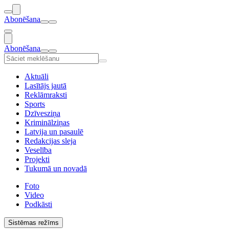
Abonēšana
Abonēšana
Aktuāli
Lasītājs jautā
Reklāmraksti
Sports
Dzīvesziņa
Kriminālziņas
Latvija un pasaulē
Redakcijas sleja
Veselība
Projekti
Tukumā un novadā
Foto
Video
Podkāsti
Sistēmas režīms