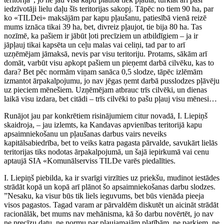
iedzīvotāji lielu daļu šīs teritorijas sakopj. Tāpēc no tiem 90 ha, par
ko «TILDei» maksājām par kapu pļaušanu, patiesībā vienā reizē
mums iznāca tikai 39 ha, bet, divreiz pļaujot, tie bija 80 ha. Tas
nozīmē, ka pašiem ir jābūt ļoti precīziem un atbildīgiem – ja ir
jāpļauj tikai kapsēta un ceļu malas vai celiņi, tad par to arī
uzņēmējam jāmaksā, nevis par visu teritoriju. Protams, sākām arī
domāt, varbūt visu apkopt pašiem un pieņemt darbā cilvēku, kas to
dara? Bet pēc normām viņam sanāca 0,5 slodze, tāpēc izlēmām
izmantot ārpakalpojumu, jo nav jēgas ņemt darbā pusslodzes pļāvēju
uz pieciem mēnešiem. Uzņēmējam atbrauc trīs cilvēki, un dienas
laikā visu izdara, bet citādi – trīs cilvēki to pašu pļauj visu mēnesi…
Runājot jau par konkrētiem risinājumiem citur novadā, I. Liepiņš
skaidroja, – jau izlemts, ka Kandavas apvienības teritorijā kapu
apsaimniekošanu un pļaušanas darbus vairs neveiks
kapitālsabiedrība, bet to veiks katra pagasta pārvalde, savukārt lielās
teritorijas tiks nodotas ārpakalpojumā, un šajā iepirkumā vai cenu
aptaujā SIA «Komunālserviss TILDe varēs piedalīties.
I. Liepiņš piebilda, ka ir svarīgi virzīties uz priekšu, mudinot iestādes
strādāt kopā un kopā arī plānot šo apsaimniekošanas darbu slodzes.
”Nesaku, ka visur būs tik liels ieguvums, bet būs vienāda pieeja
visos pagastos. Tagad varam ar pārvaldēm diskutēt un aicināt strādāt
racionālāk, bet mums nav mehānisma, kā šo darbu novērtēt, jo nav
ne precīzu datu, ne normu par pļaujamajām platībām, ne parkiem, ne