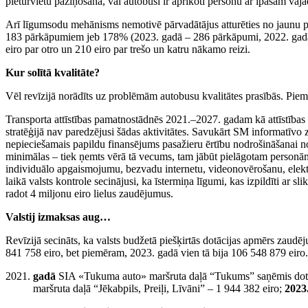
pieturvietu paziņošana, vai autobusi ir aprīkoti personu ar īpašām va
Arī līgumsodu mehānisms nemotivē pārvadātājus atturēties no jaunu pārk
183 pārkāpumiem jeb 178% (2023. gadā – 286 pārkāpumi, 2022. gadā – 
eiro par otro un 210 eiro par trešo un katru nākamo reizi.
Kur solītā kvalitāte?
Vēl revīzijā norādīts uz problēmām autobusu kvalitātes prasībās. Pie
Transporta attīstības pamatnostādnēs 2021.–2027. gadam kā attīstības
stratēģijā nav paredzējusi šādas aktivitātes. Savukārt SM informatīvo z
nepieciešamais papildu finansējums pasažieru ērtību nodrošināšanai no 
minimālas – tiek ņemts vērā tā vecums, tam jābūt pielāgotam personām a
individuālo apgaismojumu, bezvadu internetu, videonovērošanu, elektro
laikā valsts kontrole secinājusi, ka īstermiņa līgumi, kas izpildīti ar s
radot 4 miljonu eiro lielus zaudējumus.
Valstij izmaksas aug…
Revīzijā secināts, ka valsts budžetā piešķirtās dotācijas apmērs zaud
841 758 eiro, bet piemēram, 2023. gadā vien tā bija 106 548 879 eiro.
gadā
SIA «Tukuma auto» maršruta daļā “Tukums” saņēmis dotāc
maršruta daļā “Jēkabpils, Preiļi, Līvāni” – 1 944 382 eiro;
2023