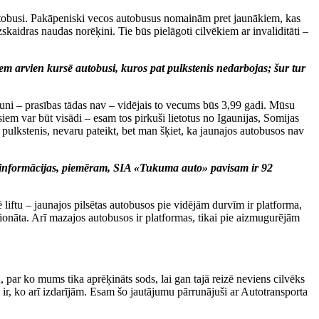
 autobusi. Pakāpeniski vecos autobusus nomainām pret jaunākiem, kas
skaidras naudas norēķini. Tie būs pielāgoti cilvēkiem ar invaliditāti –
ukiem arvien kursē autobusi, kuros pat pulkstenis nedarbojas; šur tur
jauni – prasības tādas nav – vidējais to vecums būs 3,99 gadi. Mūsu
iem var būt visādi – esam tos pirkuši lietotus no Igaunijas, Somijas
 pulkstenis, nevaru pateikt, bet man šķiet, ka jaunajos autobusos nav
gtās informācijas, piemēram, SIA «Tukuma auto» pavisam ir 92
liftu – jaunajos pilsētas autobusos pie vidējām durvīm ir platforma,
sionāta. Arī mazajos autobusos ir platformas, tikai pie aizmugurējām
, par ko mums tika aprēķināts sods, lai gan tajā reizē neviens cilvēks
s ir, ko arī izdarījām. Esam šo jautājumu pārrunājuši ar Autotransporta