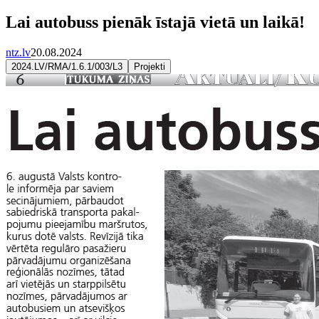
Lai autobuss pienāk īstajā vietā un laikā!
ntz.lv
20.08.2024
2024.LV/RMA/1.6.1/003/L3
Projekti