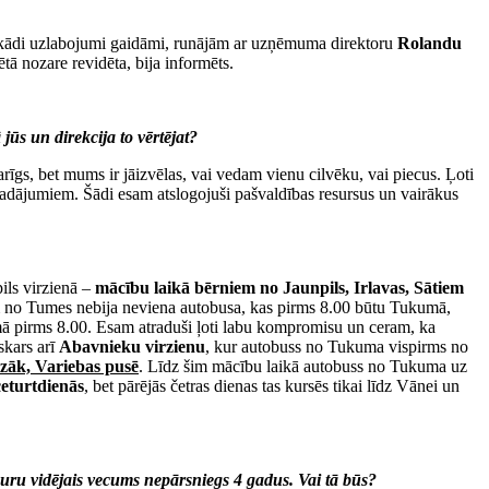
un kādi uzlabojumi gaidāmi, runājām ar uzņēmuma direktoru
Rolandu
tā nozare revidēta, bija informēts.
jūs un direkcija to vērtējat?
varīgs, bet mums ir jāizvēlas, vai vedam vienu cilvēku, vai piecus. Ļoti
rvadājumiem. Šādi esam atslogojuši pašvaldības resursus un vairākus
ils virzienā –
mācību laikā bērniem no Jaunpils, Irlavas, Sātiem
 šim no Tumes nebija neviena autobusa, kas pirms 8.00 būtu Tukumā,
mā pirms 8.00. Esam atraduši ļoti labu kompromisu un ceram, ka
skars arī
Abavnieku virzienu
, kur autobuss no Tukuma vispirms no
zāk, Variebas pusē
. Līdz šim mācību laikā autobuss no Tukuma uz
eturtdienās
, bet pārējās četras dienas tas kursēs tikai līdz Vānei un
kuru vidējais vecums nepārsniegs 4 gadus. Vai tā būs?