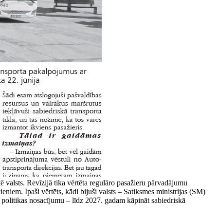
 valsts. Revīzijā tika vērtēta regulāro pasažieru pārvadājumu
eniem. Īpaši vērtēts, kādi bijuši valsts – Satiksmes ministrijas (SM)
a politikas nosacījumu – līdz 2027. gadam kāpināt sabiedriskā