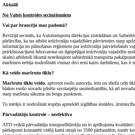
Aktuāli
No Valsts kontroles secinājumiem
Vai par braucēju maz padomā?
Revīzijā secināts, ka Autotransporta direkcijas izstrādātais un Sabiedr
pārliecību, ka tas atbilst iedzīvotāju vajadzībām pārvietoties starp apd
informācija no plānošanas reģioniem par iedzīvotāju pārvietošanās vaj
priekšnosacījumi līdzsvarotai un ilgtspējīgai iedzīvotāju vajadzību nod
skaits) atbilstoši likumā noteiktajiem sabiedriskā transporta pakalpoj
maršrutos nebija nodrošināti vismaz divi reisi katru darbdienu, kas ir 
Kā veido maršrutu tīklu?
Maršrutu tīklu veido
, aptverot esošo autoceļu, ielu un sliežu ceļu t
blakus esošo novadu pilsētu savstarpēju sasniedzamību, kā arī novadu 
starp maršruta sākuma un beigu punktiem.
To mērķis ir nodrošināt iespēju apmeklēt izglītības iestādes, ārstniecīb
Pārvadātāju kontrole – neefektīva
ATD veiktā pārvadātāju transportlīdzekļu un to aprīkojuma kvalitātes ko
pārkāpumi konstatēti vidēji katrā otrajā no 3580 pārbaudēm, tomēr kont