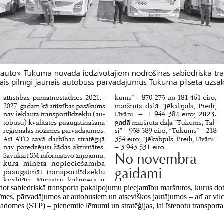
ot sabiedriskā transporta pakalpojumu pieejamību maršrutos, kurus dotē
īmes, pārvadājumos ar autobusiem un atsevišķos jautājumos – arī ar vilci
padomes (STP) – pieņemtie lēmumi un stratēģijas, lai īstenotu transport