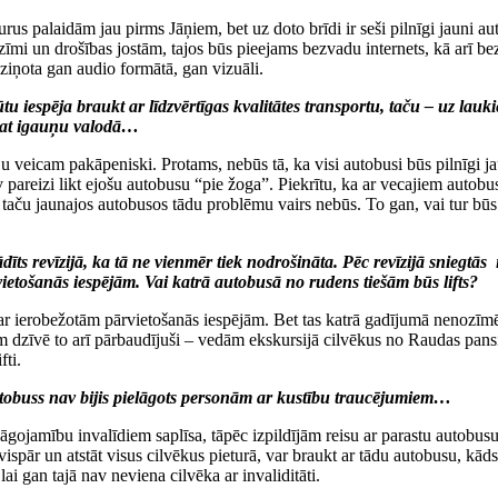
rus palaidām jau pirms Jāņiem, bet uz doto brīdi ir seši pilnīgi jauni
 zīmi un drošības jostām, tajos būs pieejams bezvadu internets, kā arī bez
ziņota gan audio formātā, gan vizuāli.
būtu iespēja braukt ar līdzvērtīgas kvalitātes transportu, taču – uz la
i pat igauņu valodā…
eju veicam pakāpeniski. Protams, nebūs tā, ka visi autobusi būs pilnīgi 
pareizi likt ejošu autobusu “pie žoga”. Piekrītu, ka ar vecajiem autobus
i, taču jaunajos autobusos tādu problēmu vairs nebūs. To gan, vai tur būs
rādīts revīzijā, ka tā ne vienmēr tiek nodrošināta. Pēc revīzijā snie
ietošanās iespējām. Vai katrā autobusā no rudens tiešām būs lifts?
ar ierobežotām pārvietošanās iespējām. Bet tas katrā gadījumā nenozīmē 
 Esam dzīvē to arī pārbaudījuši – vedām ekskursijā cilvēkus no Raudas pan
fti.
autobuss nav bijis pielāgots personām ar kustību traucējumiem…
elāgojamību invalīdiem saplīsa, tāpēc izpildījām reisu ar parastu autobusu
vispār un atstāt visus cilvēkus pieturā, var braukt ar tādu autobusu, kād
lai gan tajā nav neviena cilvēka ar invaliditāti.