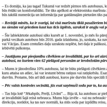
– Es domāju, ka jau tagad Tukumā var redzēt pirmos trīs autobusus, ku
būs ērtāki un komfortablāki. Tie tiks aprīkoti ar elektronisku maršruta
būs taktilā numerācija un informācija par gaidāmajām pieturām tiks pa
– Revīzijā minēts, ka ir svarīgi, lai visā maršrutu tīklā pasažieriem 
no sienām vai griestiem kaut kas ticis izplēsts, uzraksti ir angļu va
– Šie labiekārtotie autobusi sāks kursēt ar 1. novembri, jo mēs šo pār
parkā vecākais autobuss būs 2016. gada izlaiduma, jo, uzskatu, ka nav 
vai Vācijas. Esam centušies daļu uzrakstu noplēst, bet daļa ir palikus
iebūvētā pulksteņa.
– Jautājums par pieejamību cilvēkiem ar invaliditāti, par ko arī aiz
autobusi, no kuriem vien 62 pielāgoti personām ar ierobežotām pārv
– Mums ir jānodrošina 10% autobusu, lai tie būtu pielāgoti cilvēkiem 
kuru attaisa un atliec, lai var iestumt bērnu ratiņus vai ratiņkrēslu.
durvīm. Protams, būs arī tādi autobusi, kuros pie durvīm būs speciāli li
– Pēc valsts kontroles secinātā, jūs esat saņēmuši sodu par to, ka 
– Tas bija lotē “Jēkabpils, Preiļi, Līvāni”… Bija tā, ka autobuss ar pi
ar invaliditāti šajā reisā nebrauca. Mums bija izvēle – vai nu nebraukt 
direkciju, norādot, ka tas nav normāli, ka mūs soda par izpildītu reisu, 