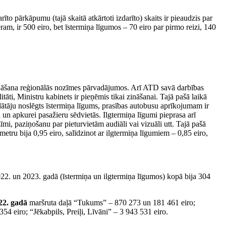
o pārkāpumu (tajā skaitā atkārtoti izdarīto) skaits ir pieaudzis par
 ir 500 eiro, bet īstermiņa līgumos – 70 eiro par pirmo reizi, 140
tināšana reģionālās nozīmes pārvadājumos. Arī ATD savā darbības
āti, Ministru kabinets ir pieņēmis tikai zināšanai. Tajā pašā laikā
adātāju noslēgts īstermiņa līgums, prasības autobusu aprīkojumam ir
un apkurei pasažieru sēdvietās. Ilgtermiņa līgumi pieprasa arī
i, paziņošanu par pieturvietām audiāli vai vizuāli utt. Tajā pašā
ometru bija 0,95 eiro, salīdzinot ar ilgtermiņa līgumiem – 0,85 eiro,
022. un 2023. gadā (īstermiņa un ilgtermiņa līgumos) kopā bija 304
22. gadā
maršruta daļā “Tukums” – 870 273 un 181 461 eiro;
4 eiro; “Jēkabpils, Preiļi, Līvāni” – 3 943 531 eiro.