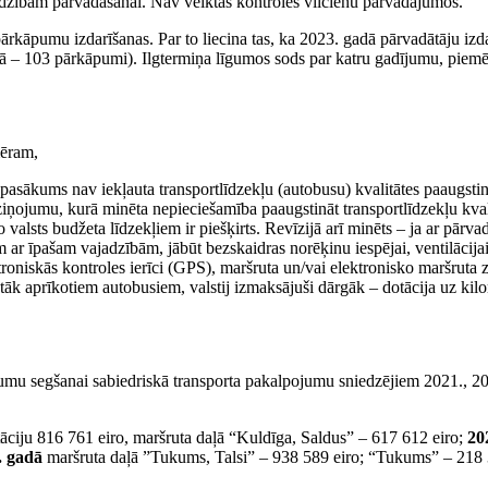
jadzībām pārvadāšanai. Nav veiktas kontroles vilcienu pārvadājumos.
āpumu izdarīšanas. Par to liecina tas, ka 2023. gadā pārvadātāju izdarīt
103 pārkāpumi). Ilgtermiņa līgumos sods par katru gadījumu, piemēram,
mēram,
 pasākums nav iekļauta transportlīdzekļu (autobusu) kvalitātes paaugs
iņojumu, kurā minēta nepieciešamība paaugstināt transportlīdzekļu kvalit
valsts budžeta līdzekļiem ir piešķirts. Revīzijā arī minēts – ja ar pārv
r īpašam vajadzībām, jābūt bezskaidras norēķinu iespējai, ventilācijai 
niskās kontroles ierīci (GPS), maršruta un/vai elektronisko maršruta zīm
liktāk aprīkotiem autobusiem, valstij izmaksājuši dārgāk – dotācija uz kil
ējumu segšanai sabiedriskā transporta pakalpojumu sniedzējiem 2021., 2
iju 816 761 eiro, maršruta daļā “Kuldīga, Saldus” – 617 612 eiro;
20
. gadā
maršruta daļā ”Tukums, Talsi” – 938 589 eiro; “Tukums” – 218 35