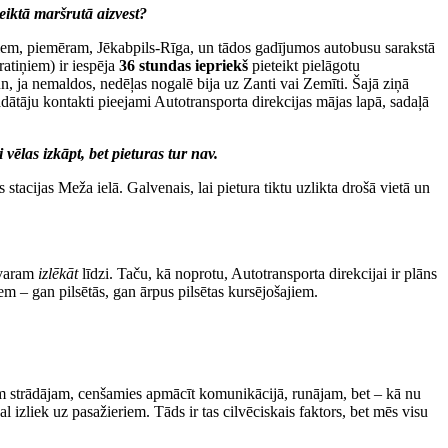
teiktā maršrutā aizvest?
eisiem, piemēram, Jēkabpils-Rīga, un tādos gadījumos autobusu sarakstā
atiņiem) ir iespēja
36 stundas iepriekš
pieteikt pielāgotu
n, ja nemaldos, nedēļas nogalē bija uz Zanti vai Zemīti. Šajā ziņā
adātāju kontakti pieejami Autotransporta direkcijas mājas lapā, sadaļā
vēlas izkāpt, bet pieturas tur nav.
 stacijas Meža ielā. Galvenais, lai pietura tiktu uzlikta drošā vietā un
nevaram
izlēkāt
līdzi. Taču, kā noprotu, Autotransporta direkcijai ir plāns
m – gan pilsētās, gan ārpus pilsētas kursējošajiem.
iem strādājam, cenšamies apmācīt komunikācijā, runājam, bet – kā nu
 izliek uz pasažieriem. Tāds ir tas cilvēciskais faktors, bet mēs visu