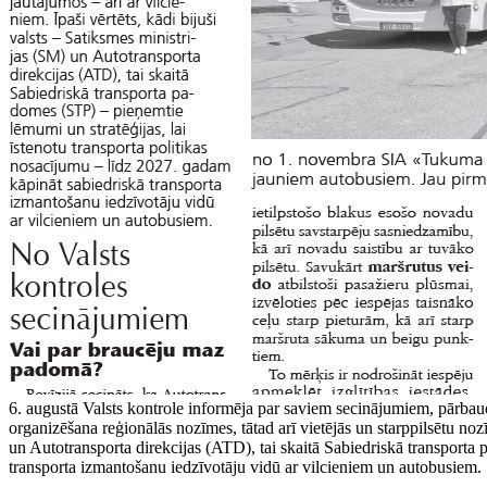
6. augustā Valsts kontrole informēja par saviem secinājumiem, pārbaud
organizēšana reģionālās nozīmes, tātad arī vietējās un starppilsētu noz
un Autotransporta direkcijas (ATD), tai skaitā Sabiedriskā transporta 
transporta izmantošanu iedzīvotāju vidū ar vilcieniem un autobusiem.