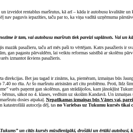
 un izveidot rentablus maršrutus, kā arī – kāda ir autobusu kvalitāte 
dēļ nav paguvis iepazīties, taču par to, ka viņa vadītā uzņēmuma pārstāvē
 nozīme ir tam, vai autobusu maršruts tiek pareizi saplānots. Vai un kā 
ijis mazāk pasažieru, taču arī mēs paši to vērtējam. Katrs pasažieris ir s
lām, gan pagastu pārvaldēm, lai veiktu reformas saistībā ar skolēnu pā
varēs izmantot ikviens pasažieris.
ta direkcijas. Bet jau tagad ir zināms, ka, piemēram, izmaiņas būs Jaunp
p 7.40 no rīta. Ar šo maršrutu atrisinām arī citu problēmu. Proti, līdz
Tume” varēs paņemt gan skolēnus, gan strādājošos, kam jānokļūst Tuku
 bērnus, sākot no 4. klases, vedīsim uz skolām Kandavā. Un izmaiņas 
maršrutu dosies atpakaļ.
Nepatīkamas izmaiņas būs Vānes vai, parei
 katastrofālā autoceļa dēļ, tas
no Variebas uz Tukumu kursēs tikai c
, Tukums” un citās kursēs mūsdienīgāki, drošāki un ērtāki autobusi, 