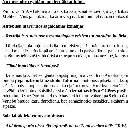
No novembra gaidāmi modernāki autobusi
Par to, vai SIA «Tukuma auto» izdodas apzināt iedzīvotāju vajadzības
Melderi
. Viņš gan atzina, ka ar revīzijas atzinumu lielās aizņemtības 
Autobusu maršrutos sagaidāmas izmaiņas
– Revīzijā ir runāts par nerentablajiem reisiem un norādīts, ka liela
– Direkcija, apkopojot statistiku par reisiem, arī norāda uz tiem, kur b
liels darbs ir izdarīts kopā ar Tukuma novada pašvaldību – gan ar sko
maršrutus iekļāvuši sabiedriskā transporta tīklā, un tas nozīmē, ka tos 
– Tātad ir gaidāmas izmaiņas?
– Izmaiņas būs, bet vēl gaidām apstiprinājuma vēstuli no Autotranspor
būs iespēja aizbraukt uz skolu Tukumā
– autobuss pilsētā ienāks a
taču šis pats Jaunpils autobuss autoceļa Tukums – Kuldīga pieturā “
cilvēki to izmantos. Saistībā ar skolām
izmaiņas būs arī Cēres pusē
–
rītiem brauks uz Pūri un tad uz Abavniekiem, un vakarā pa šādu pašu 
Variebu brauca katru darbdienu, bet, samazinoties pasažieru skaitam un
atpakaļ.
Sola labāk iekārtotus autobusus
–
Autotransporta direkcija informē, ka no 1. novembra lotēs “Talsi