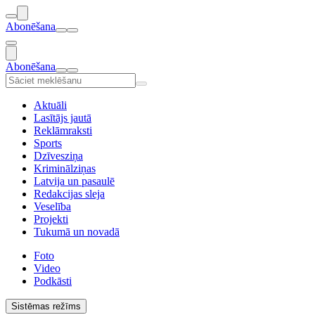
Abonēšana
Abonēšana
Aktuāli
Lasītājs jautā
Reklāmraksti
Sports
Dzīvesziņa
Kriminālziņas
Latvija un pasaulē
Redakcijas sleja
Veselība
Projekti
Tukumā un novadā
Foto
Video
Podkāsti
Sistēmas režīms