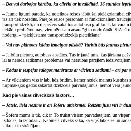
– Bet vai darbojas kārtība, ka cilvēki ar invaliditāti, 36 stundas iep
– Jaunie līgumi paredz, ka noteiktos reisos jābūt šai pielāgojamībai c
tas arī tiek norādīts. Pārējos reisos personām ar funkcionāliem trauc
transportlīdzekli, un dispečers sakārtos autobusu grafiku tā, lai vara
nekādu problēmu nav, vienmēr esam atsaucīgi to nodrošināt. SIA «Tu
noderīgi – “piekļūstama transportlīdzekļa pieteikšana”.
– Vai nav plānotas kādas izmaiņas pilsētā? Varbūt būs jaunas pieturvi
– Ja būtu pietura, autobuss apstātos. Tas ir jautājums, kas jārisina pašv
lai tā nerada satiksmes problēmas vai neērtības pārējiem iedzīvotājiem
– Kādas ir iespējas salāgot maršrutus ar vilcienu satiksmi – arī par to,
– Ar vilcieniem viss ir labi līdz brīdim, kamēr netiek mainīts kustība
turpmākajos gados sakārtot dzelzceļa pārvadājumus, ņemot vērā jaunos e
Kad pie vainas cilvēciskais faktors…
– Jāteic, liela nozīme ir arī šoferu attieksmei. Reizēm jūsu vīri ir du
– Šoferu mums ir tik, cik ir. To trūkst visiem pārvadātājiem, un visp
izdodas, tā izdodas… Kabinetā cilvēks saka, ka viņš labosies un šādas s
laiku ar to strādājam.