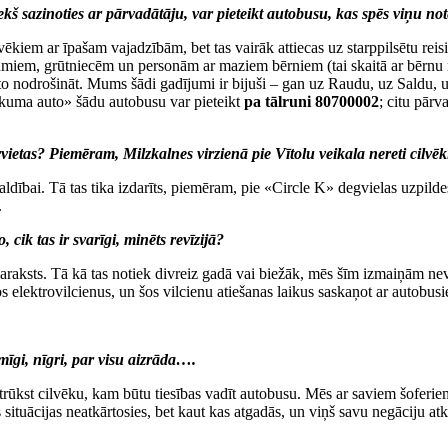
riekš sazinoties ar pārvadātāju, var pieteikt autobusu, kas spēs viņu no
ilvēkiem ar īpašam vajadzībām, bet tas vairāk attiecas uz starppilsētu r
ējumiem, grūtniecēm un personām ar maziem bērniem (tai skaitā ar bērnu r
m to nodrošināt. Mums šādi gadījumi ir bijuši – gan uz Raudu, uz Saldu, u
kuma auto» šādu autobusu var pieteikt
pa tālruni 80700002
; citu pārv
etas? Piemēram, Milzkalnes virzienā pie Vītolu veikala nereti cilvēki 
aldībai. Tā tas tika izdarīts, piemēram, pie «Circle K» degvielas uzpildes
.
 cik tas ir svarīgi, minēts revīzijā?
s saraksts. Tā kā tas notiek divreiz gadā vai biežāk, mēs šīm izmaiņām 
lektrovilcienus, un šos vilcienu atiešanas laikus saskaņot ar autobusie
smīgi, nīgri, par visu aizrāda….
ār trūkst cilvēku, kam būtu tiesības vadīt autobusu. Mēs ar saviem šofer
ituācijas neatkārtosies, bet kaut kas atgadās, un viņš savu negāciju atkal