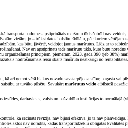
iskā transporta padomes apstiprinātais maršrutu tīkls šobrīd nav veidots
zīvotām vietām, jo – trūkst datos balstītu rādītāju, pēc kuriem vērtējama
adzībām, kas būtu jāvērtē, veidojot jaunus maršrutus. Līdz ar to sabie
rošināšanai. Nav arī apstiprināts tāds maršrutu tīkls, kurā būtu norādīts
umu organizēšanas principiem, piemēram, 2023. gadā 390 (jeb 38%) maršru
mazākais nodrošināmais reisu skaits maršrutā neatkarīgi no rentabilitātes
īklu, kā arī ņemot vērā blakus novadu savstarpējo saistību; pagasta vai p
saistību ar tuvāko pilsētu. Savukārt
maršrutus veido
atbilstoši pasažie
as iestādes, darbavietas, valsts un pašvaldību institūcijas to normālajā (
ntrole, kā secināts revīzijā, nav bijusi efektīva, jo tā nav plānveidīga,
roles aktos nav norādīts, kādas transportlīdzekļu obligātās kvalitātes p