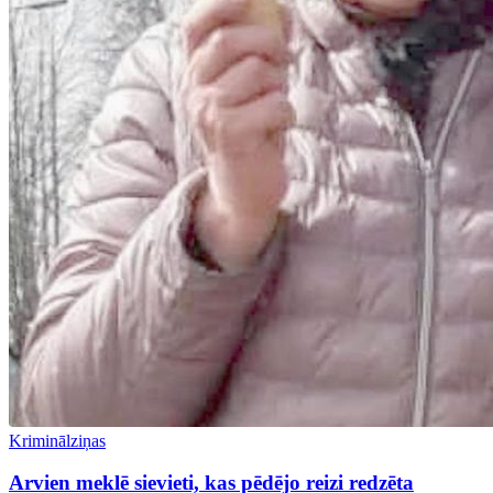
Kriminālziņas
Arvien meklē sievieti, kas pēdējo reizi redzēta