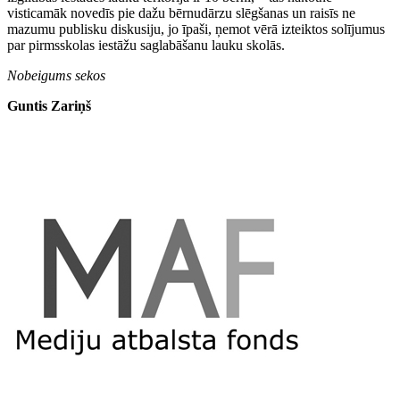
visticamāk novedīs pie dažu bērnudārzu slēgšanas un raisīs ne
mazumu publisku diskusiju, jo īpaši, ņemot vērā izteiktos solījumus
par pirmsskolas iestāžu saglabāšanu lauku skolās.
Nobeigums sekos
Guntis Zariņš