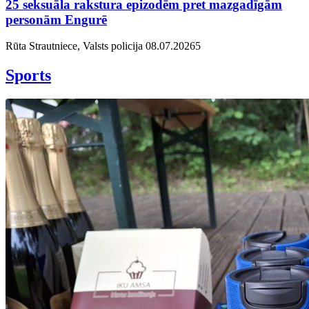
25 seksuāla rakstura epizodēm pret mazgadīgām
personām Engurē
Rūta Strautniece, Valsts policija
08.07.2026
5
Sports