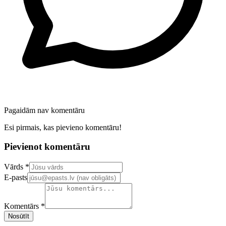
Pagaidām nav komentāru
Esi pirmais, kas pievieno komentāru!
Pievienot komentāru
Confirm your email address
Vārds *
E-pasts
Komentārs *
Nosūtīt