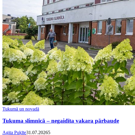
Tukumā un novadā
Tukuma slimnīcā – negaidīta vakara pārbaude
Agita Puķīte
31.07.2026
5