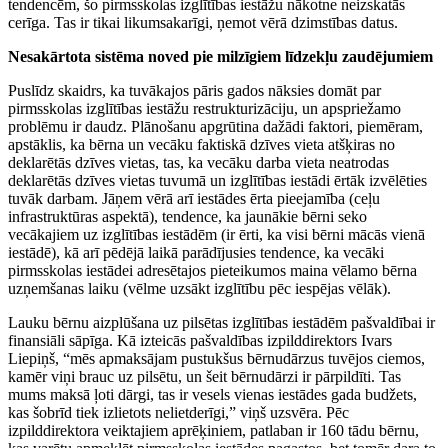
tendencēm, šo pirmsskolas izglītības iestāžu nākotne neizskatās
cerīga. Tas ir tikai likumsakarīgi, ņemot vērā dzimstības datus.
Nesakārtota sistēma noved pie milzīgiem līdzekļu zaudējumiem
Puslīdz skaidrs, ka tuvākajos pāris gados nāksies domāt par
pirmsskolas izglītības iestāžu restrukturizāciju, un apspriežamo
problēmu ir daudz. Plānošanu apgrūtina dažādi faktori, piemēram,
apstāklis, ka bērna un vecāku faktiskā dzīves vieta atšķiras no
deklarētās dzīves vietas, tas, ka vecāku darba vieta neatrodas
deklarētās dzīves vietas tuvumā un izglītības iestādi ērtāk izvēlēties
tuvāk darbam. Jāņem vērā arī iestādes ērta pieejamība (ceļu
infrastruktūras aspektā), tendence, ka jaunākie bērni seko
vecākajiem uz izglītības iestādēm (ir ērti, ka visi bērni mācās vienā
iestādē), kā arī pēdējā laikā parādījusies tendence, ka vecāki
pirmsskolas iestādei adresētajos pieteikumos maina vēlamo bērna
uzņemšanas laiku (vēlme uzsākt izglītību pēc iespējas vēlāk).
Lauku bērnu aizplūšana uz pilsētas izglītības iestādēm pašvaldībai ir
finansiāli sāpīga. Kā izteicās pašvaldības izpilddirektors Ivars
Liepiņš, “mēs apmaksājam pustukšus bērnudārzus tuvējos ciemos,
kamēr viņi brauc uz pilsētu, un šeit bērnudārzi ir pārpildīti. Tas
mums maksā ļoti dārgi, tas ir vesels vienas iestādes gada budžets,
kas šobrīd tiek izlietots nelietderīgi,” viņš uzsvēra. Pēc
izpilddirektora veiktajiem aprēķiniem, patlaban ir 160 tādu bērnu,