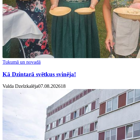
Tukumā un novadā
Kā Dzintarā svētkus svinēja!
Valda Dzelzkalēja
07.08.2026
1
8