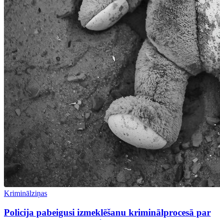
Kriminālziņas
Policija pabeigusi izmeklēšanu kriminālprocesā par