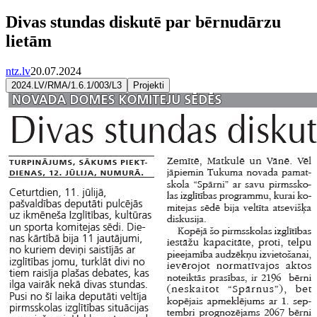
Divas stundas diskutē par bērnudārzu
lietām
ntz.lv
20.07.2024
2024.LV/RMA/1.6.1/003/L3
Projekti