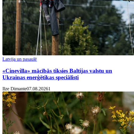
Latvija un pasaulē
«Cinevilla» mācībās tiksies Baltijas valstu un
Ukrainas enerģētikas speciālisti
Ilze Dimante
07.08.2026
1