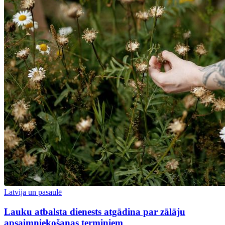
Latvija un pasaulē
Lauku atbalsta dienests atgādina par zālāju
apsaimniekošanas termiņiem