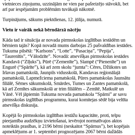
vietnieces ziņojumu, uzzinājām ne vien par pašreizējo stāvokli, bet
arī par iespējamām problēmām tuvākajā nākotnē.
Turpinājums, sākums piektdienas, 12. jūlija, numurā.
Vietu ir vairāk nekā bērndārzā nācēju
Kāda tad ir situācija ar novada pirmsskolas izglītības iestādēm un
bērniem tajās? Kopā novadā mums darbojas 25 pašvaldības iestādes.
Tukuma pilsētā: “Karlsons”, “Lotte”, “Pasaciņa”, “Pepija”,
“Taurenītis”, “Vālodzīte”. Novadā: atsevišķas pirmsskolas iestādes
Kandavā (“Zīļuks”), Pūrē (“Zemenīte”), Slampē (“Pienenīte”) un
Engurē (“Spārīte”), kā arī zem skolu “jumta”: Cēres, Džūkstes un
Irlavas pamatskolā, Jaunpils vidusskolā, Kandavas reģionālajā
pamatskolā, Lapmežciema pamatskolā, Pūres pamatskolas Jaunsātu
filiālē, Sēmes sākumskolā, Smārdes, Tumes un Zantes pamatskolā,
kā arī Zemītes sākumskolā ar trim filiālēm – Zemītē, Matkulē un
Vānē. Vēl jāpiemin Tukuma novada pamatskola “Spārni” ar savu
pirmsskolas izglītības programmu, kurai komitejas sēdē bija veltīta
atsevišķa diskusija.
Kopējā šo pirmsskolas izglītības iestāžu kapacitāte, proti, telpu
pieejamība audzēkņu izvietošanai, ievērojot normatīvajos aktos
noteiktās prasības, ir 2196 bērni (neskaitot “Spārnus”), bet kopējais
apmeklējums ar 1. septembri prognozējams 2067 bērni dažādās