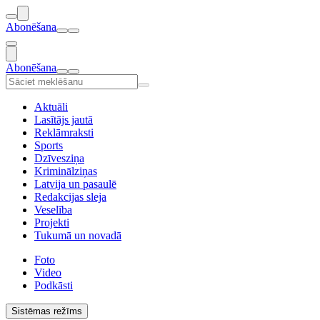
Abonēšana
Abonēšana
Aktuāli
Lasītājs jautā
Reklāmraksti
Sports
Dzīvesziņa
Kriminālziņas
Latvija un pasaulē
Redakcijas sleja
Veselība
Projekti
Tukumā un novadā
Foto
Video
Podkāsti
Sistēmas režīms