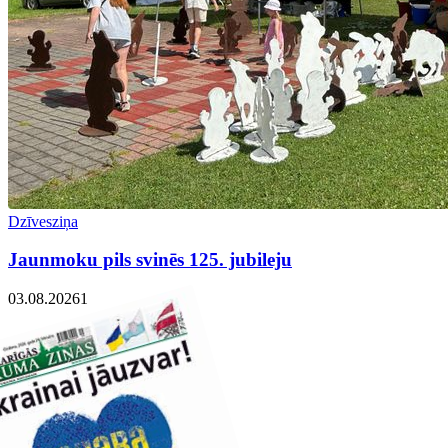
Dzīvesziņa
Jaunmoku pils svinēs 125. jubileju
03.08.2026
1