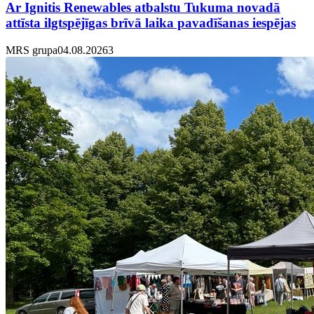
Ar Ignitis Renewables atbalstu Tukuma novadā
attīsta ilgtspējīgas brīvā laika pavadīšanas iespējas
MRS grupa
04.08.2026
3