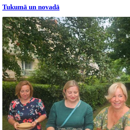
Tukumā un novadā