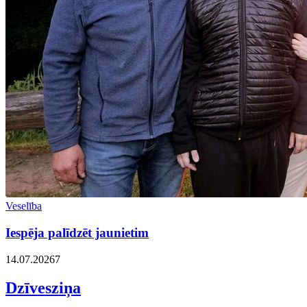
Veselība
Iespēja palīdzēt jaunietim
14.07.2026
7
Dzīvesziņa