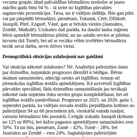
vecuma grupās; tātad pašvaldības bērnudārzu noslodze ar jauno
mācību gadu būtu 94 % – tā izriet no Izglītības pārvaldes
sagatavotās prezentācijas. Tiesa, tas ir vidējais rādītājs. Būs gan pilni
vai pat pārpildīti bērnudārzi, piemēram, Tukumā, Cērē, Džūkstē,
Jaunpilī, Pūrē, Engurē, Vānē, gan ar brīvām vietām (Jaunsātos,
Zemītē, Matkulē). Uzskaites dati parāda, ka daudzi lauku reģionu
bērni apmeklē bērnudārzus pilsētā, un tas saistīts nevien ar pilsētas
tuvumu (kā Tumē), bet arī ar vecāku vēlmi izvēlēties bērnudārzu
tuvāk savai darba, nevis dzīves vietai.
Demogrāfiskā situācijas uzlabojumi nav gaidāmi
Vai situācija nākotnē uzlabosies? Nē. Analizējot pašreizējos datus
par dzimstību, turpmākās prognozes diemžēl ir bēdīgas. Bērnu
skaitam samazinoties, attiecīgi saruks arī izglītības, tostarp arī
pirmsskolas izglītības iestāžu apmeklējums. Kā uzsvēruši Izglītības
pārvaldes speciālisti, šāda dzimstības samazināšanās jau tuvākajā
nākotnē rada nopietnu risku nevien grupu komplektēšanai, bet arī
izglītības iestāžu pastāvēšanai. Prognozes uz 2025. un 2026. gada 1.
septembri parāda, ka vidējais novada iestāžu piepildījums kritīsies no
pašreizējiem 94 uz 60 procentiem jeb, vienkāršā valodā runājot,
vairums bērnudārzu būs pustukši. Cerīgāk izskatās Jaunpilī (kritums
no 125 uz 89%), bet dažos pagastos apmeklējums samazināsies zem
50%. Tā tas būs, piemēram, Zantē – 42%, Tumē – 28%, bet
Jaunsātos un Zemītē – vien 24%. Saglabājoties pašreizējām