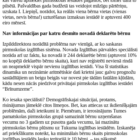
kas varētu apmeklēt pirmsskolas iestādes pagastos, bet tomēr dara to
pilsētā. Pašvaldības gada budžetā tas veidojot milzīgu pārtēriņu,
uzskata I. Liepiņš, norādot, ka reālās viena bērna vietas (vienas
vietas, nevis bērna!) uzturēšanas izmaksas iestādē ir aptuveni 400
eiro mēnesī.
Nav informācijas par katru desmito novadā deklarēto bērnu
Izpilddirektora norādītā problēma nav vienīgā, ar ko saskaras
pirmsskolas izglītības sistēma. Novada Izglītības pārvaldes speciālisti
norāda arī uz faktu, ka novadā ir 244 deklarētie bērni (aptuveni 10%
no kopējā deklarēto bērnu skaita), kuri nav reģistrēti nevienā rindā
un neapmeklē vispār nevienu izglītības iestādi. Visa šī statistikas
dinamika un nezināmie aritmētiskie dati krietni jauc galvu prognožu
sastādītājiem un beigu beigās var novest pie tādām fatālām kļūdām,
kādu nesen nācās piedzīvot privātajai pirmskolas izglītības iestādei
“Brīnumzeme”.
Ko iesaka speciālisti? Demogrāfiskajai situācijai, protams,
risinājumus jāmeklē citos līmeņos. Bet, kas attiecas uz ikdienišķajām
problēmām, daži ieteikumi ir. Piemēram, ir ierosinājums Tumes
pamatskolas pirmsskolas grupā samazināt bērnu uzņemšanas
vecumu no 3 gadiem uz pusotra gada vecumu, lai mazinātu
pirmsskolas bērnu plūsmu uz Tukuma izglītības iestādēm. Izskanēja
arī priekšlikums noteikt, ka minimālais bērnu skaits pirmsskolas
izglītības iestādēs lauku teritorijā ir 10 bērni, – tas nākotnē