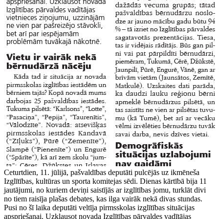
Ceturtdien, 11. jūlijā, pašvaldības deputāti pulcējās uz ikmēneša
Izglītības, kultūras un sporta komitejas sēdi. Dienas kārtībā bija 11
jautājumi, no kuriem deviņi saistījās ar izglītības jomu, turklāt divi
no tiem raisīja plašas debates, kas ilga vairāk nekā divas stundas.
Pusi no šī laika deputāti veltīja pirmsskolas izglītības situācijas
apspriešanai. Uzklausot novada Izglītības pārvaldes vadītājas