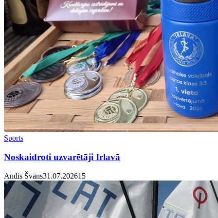
Sports
Noskaidroti uzvarētāji Irlavā
Andis Švāns
31.07.2026
1
5