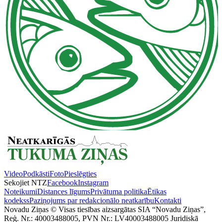
Video
Podkāsti
Foto
Pieslēgties
Sekojiet NTZ
Facebook
Instagram
Noteikumi
Distances līgums
Privātuma politika
Ētikas
kodekss
Paziņojums par redakcionālo neatkarību
Kontakti
Novadu Ziņas © Visas tiesības aizsargātas SIA “Novadu Ziņas”,
Reģ. Nr.: 40003488005, PVN Nr.: LV40003488005 Juridiskā