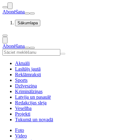
Abonēšana
Sākumlapa
Abonēšana
Aktuāli
Lasītājs jautā
Reklāmraksti
Sports
Dzīvesziņa
Kriminālziņas
Latvija un pasaulē
Redakcijas sleja
Veselība
Projekti
Tukumā un novadā
Foto
Video