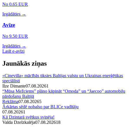
No 0.65 EUR
Iegādāties →
Avīze
No 9.50 EUR
Iegādāties →
Lasīt e-avīzi
Jaunākās ziņas
«Cinevilla» mācībās tiksies Baltijas valstu un Ukrainas enerģētikas
speciālisti
Ilze Dimante
07.08.2026
1
“Mūsa Mežciems” plāno kāpināt “Omoda” un “Jaecoo” automobiļu
pārdošanu Baltijā
Reklāma
07.08.2026
5
Ārkārtas sēdē nobalso par BLICe vadītāju
07.08.2026
1
Kā Dzintarā svētkus svinēja!
Valda Dzelzkalēja
07.08.2026
1
8