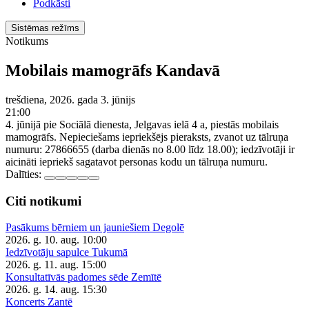
Podkāsti
Sistēmas režīms
Notikums
Mobilais mamogrāfs Kandavā
trešdiena, 2026. gada 3. jūnijs
21:00
4. jūnijā pie Sociālā dienesta, Jelgavas ielā 4 a, piestās mobilais
mamogrāfs. Nepieciešams iepriekšējs pieraksts, zvanot uz tālruņa
numuru: 27866655 (darba dienās no 8.00 līdz 18.00); iedzīvotāji ir
aicināti iepriekš sagatavot personas kodu un tālruņa numuru.
Dalīties:
Citi notikumi
Pasākums bērniem un jauniešiem Degolē
2026. g. 10. aug.
10:00
Iedzīvotāju sapulce Tukumā
2026. g. 11. aug.
15:00
Konsultatīvās padomes sēde Zemītē
2026. g. 14. aug.
15:30
Koncerts Zantē