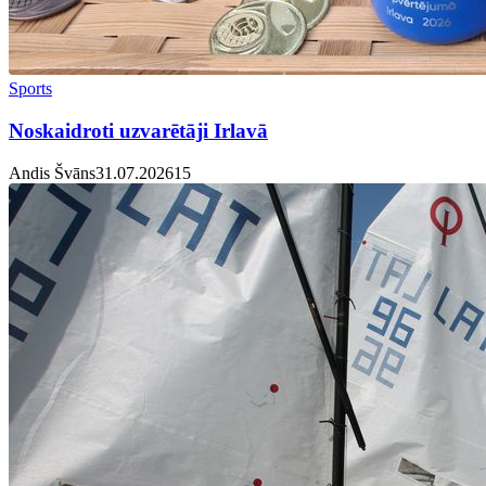
Sports
Noskaidroti uzvarētāji Irlavā
Andis Švāns
31.07.2026
1
5