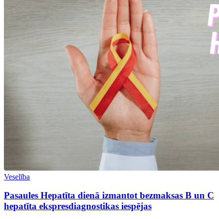
Veselība
Pasaules Hepatīta dienā izmantot bezmaksas B un C
hepatīta ekspresdiagnostikas iespējas