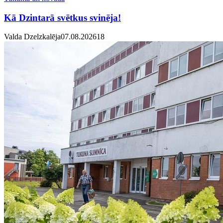
Kā Dzintarā svētkus svinēja!
Valda Dzelzkalēja
07.08.2026
1
8