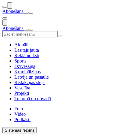
Abonēšana
Abonēšana
Aktuāli
Lasītājs jautā
Reklāmraksti
Sports
Dzīvesziņa
Kriminālziņas
Latvija un pasaulē
Redakcijas sleja
Veselība
Projekti
Tukumā un novadā
Foto
Video
Podkāsti
Sistēmas režīms