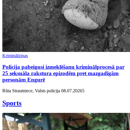
Kriminālziņas
Policija pabeigusi izmeklēšanu kriminālprocesā par
25 seksuāla rakstura epizodēm pret mazgadīgām
personām Engurē
Rūta Strautniece, Valsts policija
08.07.2026
5
Sports