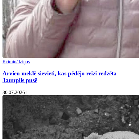
Kriminālziņas
Arvien meklē sievieti, kas pēdējo reizi redzēta
Jaunpils pusē
30.07.2026
1