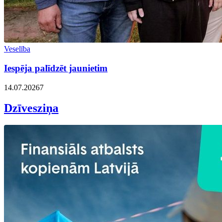
Veselība
Iespēja palīdzēt jaunietim
14.07.2026
7
Dzīvesziņa