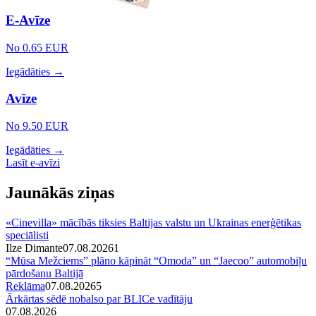
E-Avīze
No 0.65 EUR
Iegādāties →
Avīze
No 9.50 EUR
Iegādāties →
Lasīt e-avīzi
Jaunākās ziņas
«Cinevilla» mācībās tiksies Baltijas valstu un Ukrainas enerģētikas
speciālisti
Ilze Dimante
07.08.2026
1
“Mūsa Mežciems” plāno kāpināt “Omoda” un “Jaecoo” automobiļu
pārdošanu Baltijā
Reklāma
07.08.2026
5
Ārkārtas sēdē nobalso par BLICe vadītāju
07.08.2026