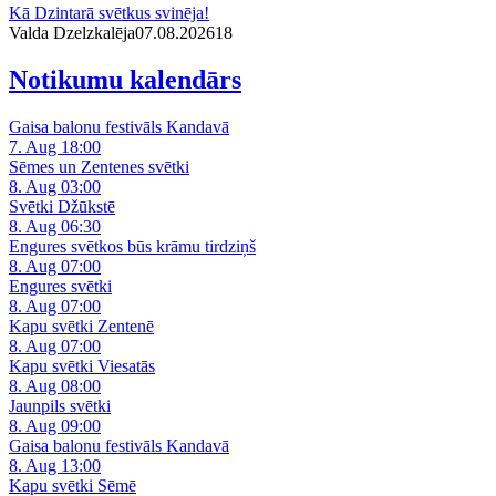
Kā Dzintarā svētkus svinēja!
Valda Dzelzkalēja
07.08.2026
1
8
Notikumu kalendārs
Gaisa balonu festivāls Kandavā
7. Aug 18:00
Sēmes un Zentenes svētki
8. Aug 03:00
Svētki Džūkstē
8. Aug 06:30
Engures svētkos būs krāmu tirdziņš
8. Aug 07:00
Engures svētki
8. Aug 07:00
Kapu svētki Zentenē
8. Aug 07:00
Kapu svētki Viesatās
8. Aug 08:00
Jaunpils svētki
8. Aug 09:00
Gaisa balonu festivāls Kandavā
8. Aug 13:00
Kapu svētki Sēmē