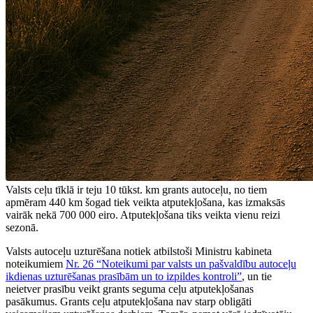
Valsts ceļu tīklā ir teju 10 tūkst. km grants autoceļu, no tiem
apmēram 440 km šogad tiek veikta atputekļošana, kas izmaksās
vairāk nekā 700 000 eiro. Atputekļošana tiks veikta vienu reizi
sezonā.
Valsts autoceļu uzturēšana notiek atbilstoši Ministru kabineta
noteikumiem
Nr. 26 “Noteikumi par valsts un pašvaldību autoceļu
ikdienas uzturēšanas prasībām un to izpildes kontroli”
,
un tie
neietver prasību veikt grants seguma ceļu atputekļošanas
pasākumus. Grants ceļu atputekļošana nav starp obligāti