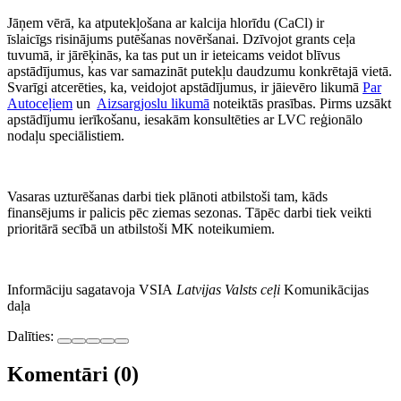
Jāņem vērā, ka atputekļošana ar kalcija hlorīdu (CaCl) ir
īslaicīgs risinājums putēšanas novēršanai. Dzīvojot grants ceļa
tuvumā, ir jārēķinās, ka tas put un ir ieteicams veidot blīvus
apstādījumus, kas var samazināt putekļu daudzumu konkrētajā vietā.
Svarīgi atcerēties, ka, veidojot apstādījumus, ir jāievēro likumā
Par
Autoceļiem
un
Aizsargjoslu likumā
noteiktās prasības. Pirms uzsākt
apstādījumu ierīkošanu, iesakām konsultēties ar LVC reģionālo
nodaļu speciālistiem.
Vasaras uzturēšanas darbi tiek plānoti atbilstoši tam, kāds
finansējums ir palicis pēc ziemas sezonas. Tāpēc darbi tiek veikti
prioritārā secībā un atbilstoši MK noteikumiem.
Informāciju sagatavoja VSIA
Latvijas Valsts ceļi
Komunikācijas
daļa
Dalīties:
Komentāri (0)