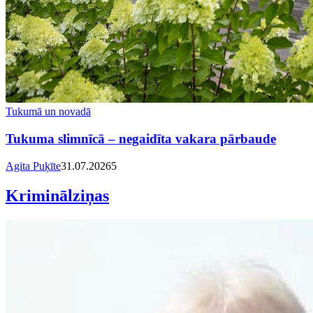
Tukumā un novadā
Tukuma slimnīcā – negaidīta vakara pārbaude
Agita Puķīte
31.07.2026
5
Kriminālziņas