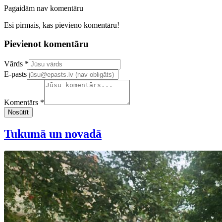
Pagaidām nav komentāru
Esi pirmais, kas pievieno komentāru!
Pievienot komentāru
Confirm your email address
Vārds *
E-pasts
Komentārs *
Nosūtīt
Tukumā un novadā