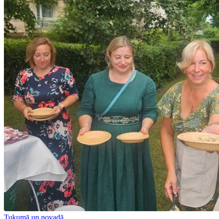
Tukumā un novadā