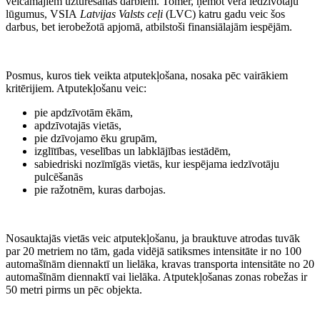
veicamajiem uzturēšanas darbiem. Tomēr, ņemot vērā iedzīvotāju
lūgumus, VSIA
Latvijas Valsts ceļi
(LVC) katru gadu veic šos
darbus, bet ierobežotā apjomā, atbilstoši finansiālajām iespējām.
Posmus, kuros tiek veikta atputekļošana, nosaka pēc vairākiem
kritērijiem. Atputekļošanu veic:
pie apdzīvotām ēkām,
apdzīvotajās vietās,
pie dzīvojamo ēku grupām,
izglītības, veselības un labklājības iestādēm,
sabiedriski nozīmīgās vietās, kur iespējama iedzīvotāju
pulcēšanās
pie ražotnēm, kuras darbojas.
Nosauktajās vietās veic atputekļošanu, ja brauktuve atrodas tuvāk
par 20 metriem no tām, gada vidējā satiksmes intensitāte ir no 100
automašīnām diennaktī un lielāka, kravas transporta intensitāte no 20
automašīnām diennaktī vai lielāka. Atputekļošanas zonas robežas ir
50 metri pirms un pēc objekta.