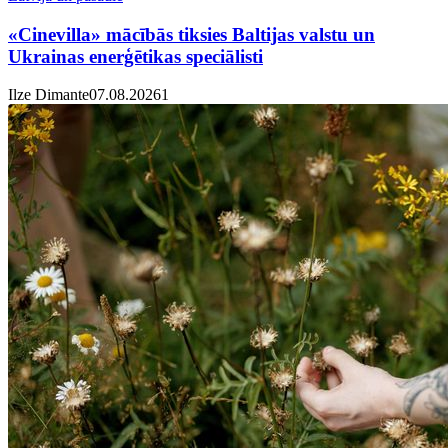
«Cinevilla» mācībās tiksies Baltijas valstu un
Ukrainas enerģētikas speciālisti
Ilze Dimante
07.08.2026
1