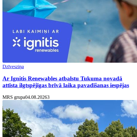
Dzīvesziņa
Ar Ignitis Renewables atbalstu Tukuma novadā
attīsta ilgtspējīgas brīvā laika pavadīšanas iespējas
MRS grupa
04.08.2026
3