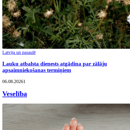
Latvija un pasaulē
Lauku atbalsta dienests atgādina par zālāju
apsaimniekošanas termiņiem
06.08.2026
1
Veselība