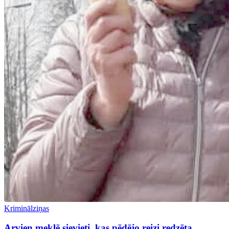
Kriminālziņas
Arvien meklē sievieti, kas pēdējo reizi redzēta