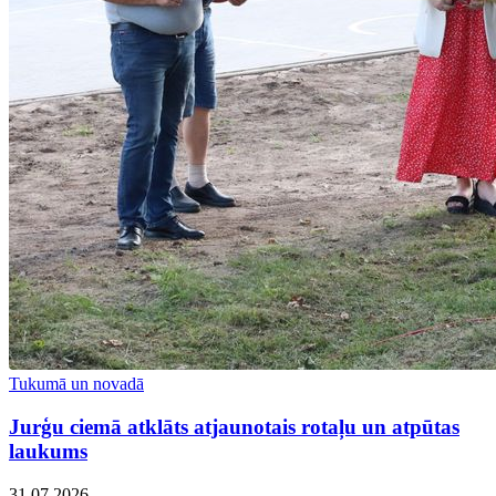
Tukumā un novadā
Jurģu ciemā atklāts atjaunotais rotaļu un atpūtas
laukums
31.07.2026