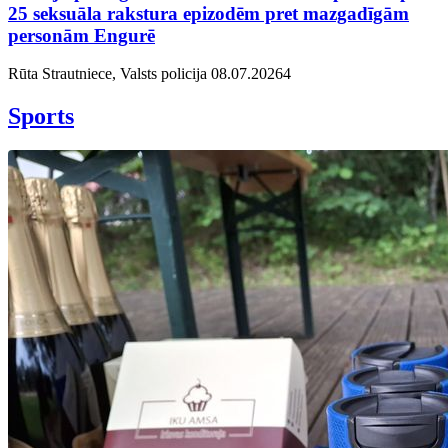
25 seksuāla rakstura epizodēm pret mazgadīgām
personām Engurē
Rūta Strautniece, Valsts policija
08.07.2026
4
Sports