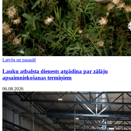
Latvija un pasaulē
Lauku atbalsta dienests atgādina par zālāju
apsaimniekošanas termiņiem
06.08.2026