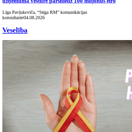
uzņēmuma vēsturē pārsniedz 100 miljonus eiro
Līga Pavļukeviča, “Stiga RM” komunikācijas
konsultante
04.08.2026
Veselība