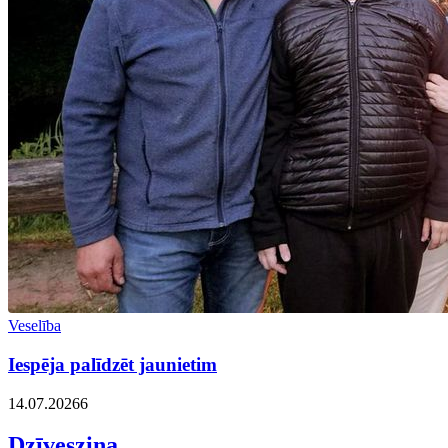
Veselība
Iespēja palīdzēt jaunietim
14.07.2026
6
Dzīvesziņa