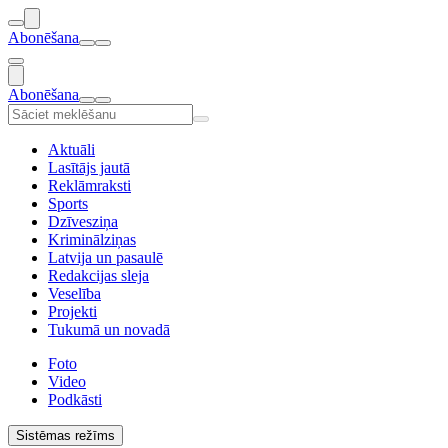
Abonēšana
Abonēšana
Aktuāli
Lasītājs jautā
Reklāmraksti
Sports
Dzīvesziņa
Kriminālziņas
Latvija un pasaulē
Redakcijas sleja
Veselība
Projekti
Tukumā un novadā
Foto
Video
Podkāsti
Sistēmas režīms