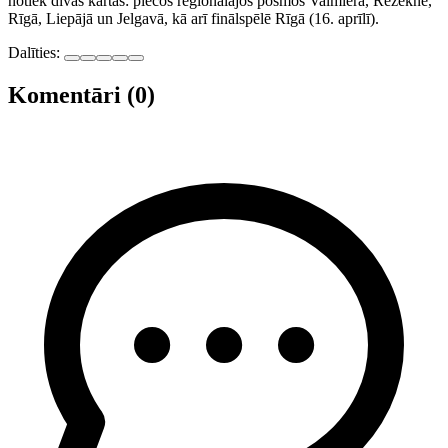
notiek divās kārtās: piecos reģionālajos posmos Valmierā, Rēzeknē,
Rīgā, Liepājā un Jelgavā, kā arī finālspēlē Rīgā (16. aprīlī).
Dalīties:
Komentāri (0)