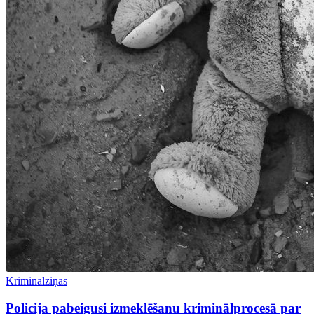
Kriminālziņas
Policija pabeigusi izmeklēšanu kriminālprocesā par