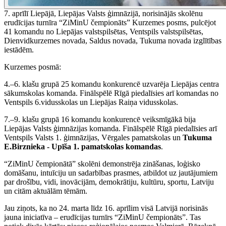
7. aprīlī Liepājā, Liepājas Valsts ģimnāzijā, norisinājās skolēnu
erudīcijas turnīra “ZiMinU čempionāts” Kurzemes posms, pulcējot
41 komandu no Liepājas valstspilsētas, Ventspils valstspilsētas,
Dienvidkurzemes novada, Saldus novada, Tukuma novada izglītības
iestādēm.
Kurzemes posmā:
4.–6. klašu grupā 25 komandu konkurencē uzvarēja Liepājas centra
sākumskolas komanda. Finālspēlē Rīgā piedalīsies arī komandas no
Ventspils 6.vidusskolas un Liepājas Raiņa vidusskolas.
7.–9. klašu grupā 16 komandu konkurencē veiksmīgākā bija
Liepājas Valsts ģimnāzijas komanda. Finālspēlē Rīgā piedalīsies arī
Ventspils Valsts 1. ģimnāzijas, Vērgales pamatskolas un
Tukuma
E.Birznieka - Upīša 1. pamatskolas komandas
.
“ZiMinU čempionātā” skolēni demonstrēja zināšanas, loģisko
domāšanu, intuīciju un sadarbības prasmes, atbildot uz jautājumiem
par drošību, vidi, inovācijām, demokrātiju, kultūru, sportu, Latviju
un citām aktuālām tēmām.
Jau ziņots, ka no 24. marta līdz 16. aprīlim visā Latvijā norisinās
jauna iniciatīva – erudīcijas turnīrs “ZiMinU čempionāts”. Tas