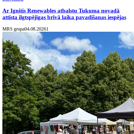
Ar Ignitis Renewables atbalstu Tukuma novadā
attīsta ilgtspējīgas brīvā laika pavadīšanas iespējas
MRS grupa
04.08.2026
1