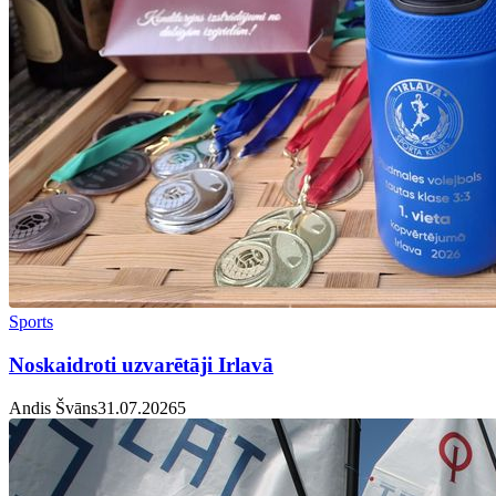
Sports
Noskaidroti uzvarētāji Irlavā
Andis Švāns
31.07.2026
5