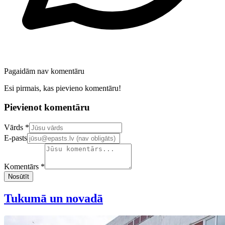
Pagaidām nav komentāru
Esi pirmais, kas pievieno komentāru!
Pievienot komentāru
Confirm your email address
Vārds *
E-pasts
Komentārs *
Nosūtīt
Tukumā un novadā