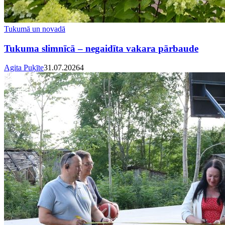
Tukumā un novadā
Tukuma slimnīcā – negaidīta vakara pārbaude
Agita Puķīte
31.07.2026
4