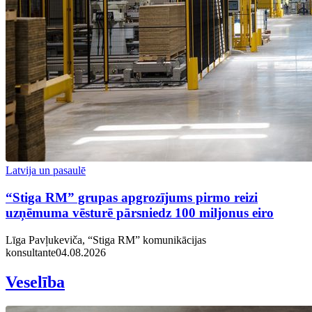
Latvija un pasaulē
“Stiga RM” grupas apgrozījums pirmo reizi
uzņēmuma vēsturē pārsniedz 100 miljonus eiro
Līga Pavļukeviča, “Stiga RM” komunikācijas
konsultante
04.08.2026
Veselība