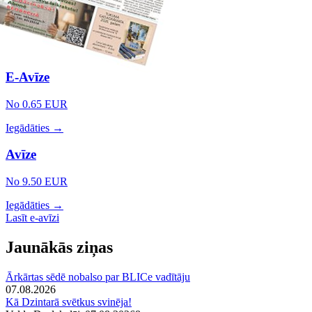
E-Avīze
No 0.65 EUR
Iegādāties →
Avīze
No 9.50 EUR
Iegādāties →
Lasīt e-avīzi
Jaunākās ziņas
Ārkārtas sēdē nobalso par BLICe vadītāju
07.08.2026
Kā Dzintarā svētkus svinēja!