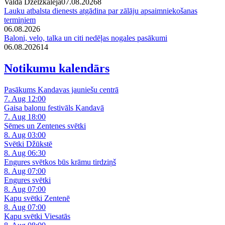
Valda Dzelzkalēja
07.08.2026
8
Lauku atbalsta dienests atgādina par zālāju apsaimniekošanas
termiņiem
06.08.2026
Baloni, velo, talka un citi nedēļas nogales pasākumi
06.08.2026
14
Notikumu kalendārs
Pasākums Kandavas jauniešu centrā
7. Aug 12:00
Gaisa balonu festivāls Kandavā
7. Aug 18:00
Sēmes un Zentenes svētki
8. Aug 03:00
Svētki Džūkstē
8. Aug 06:30
Engures svētkos būs krāmu tirdziņš
8. Aug 07:00
Engures svētki
8. Aug 07:00
Kapu svētki Zentenē
8. Aug 07:00
Kapu svētki Viesatās