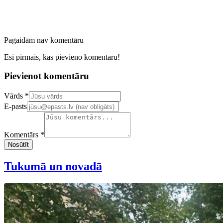
Pagaidām nav komentāru
Esi pirmais, kas pievieno komentāru!
Pievienot komentāru
Confirm your email address
Vārds *
E-pasts
Komentārs *
Nosūtīt
Tukumā un novadā