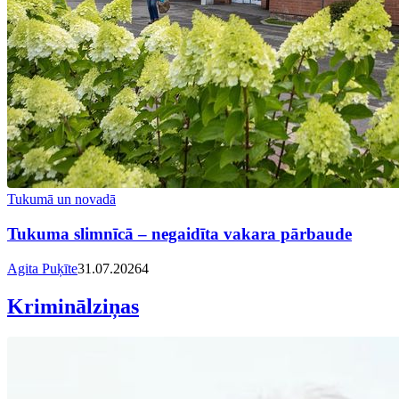
Tukumā un novadā
Tukuma slimnīcā – negaidīta vakara pārbaude
Agita Puķīte
31.07.2026
4
Kriminālziņas