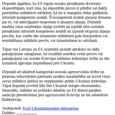
Deputāti atgādina, ka ES regula nosaka pienākumu ikvienam
eksportētājam, kurš zina, ka ekportētās preces ir pilnībā vai daļēji
paredzētas militāriem mērķiem, kā tas ir mangāna rūdas gadījumā,
informēt kompetento iestādi. Šī kompetentā iestāde pieņem lēmumu
par to, vai attiecīgajam eksportam ir jāsaņem atļauja. Deputāti
mudina visus uzņēmējus rūpīgi izvērtēt un izpildīt tiem noteikto
pienākumu informēt kompetento iestādi un izprasīt eksporta atļauju
precēm, kas varētu tikt izmantotas militāriem gala lietojumiem vai
iestrādāšanai militārās precēs, vai izmantošanai to ražošanā.
Tāpat visi Latvijas un ES uzņēmēji aicināti atteikties no tādu
pakalpojumu sniegšanas, kā rezultātā noteikta veida preces vai
pakalpojumi var nonākt Krievijas militāras industrijas rīcībā un tikt
izmantoti agresijas turpināšanai pret Ukrainu.
Deputāti arī atkārtoti kategoriski nosoda agresorvalstu rīcību un
pieprasa nekavējoties pārtraukt uzsākto karadarbību un izvest visus
savus militāros spēkus no starptautiski atzītās Ukrainas teritorijas.
Tāpat deputāti novērtē līdz šim Ukrainai sniegto ekonomisko,
finansiālo, militāro un politisko atbalstu un ES līmenī panākto
sankciju piemērošanu pret agresorvalsti Krieviju un tās sabiedroto
Baltkrieviju.
Atslēgvārdi:
Karš Ukrainā
mangāna rūda
saeima
Dalīties: