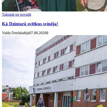
Tukumā un novadā
Kā Dzintarā svētkus svinēja!
Valda Dzelzkalēja
07.08.2026
8