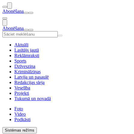
Abonēšana
Abonēšana
Aktuāli
Lasītājs jautā
Reklāmraksti
Sports
Dzīvesziņa
Kriminālziņas
Latvija un pasaulē
Redakcijas sleja
Veselība
Projekti
Tukumā un novadā
Foto
Video
Podkāsti
Sistēmas režīms