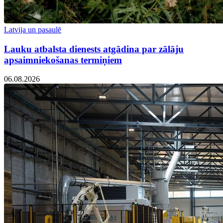
Latvija un pasaulē
Lauku atbalsta dienests atgādina par zālāju
apsaimniekošanas termiņiem
06.08.2026