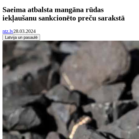
Saeima atbalsta mangāna rūdas
iekļaušanu sankcionēto preču sarakstā
ntz.lv
28.03.2024
Latvija un pasaulē