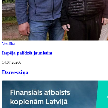
Veselība
Iespēja palīdzēt jaunietim
14.07.2026
6
Dzīvesziņa