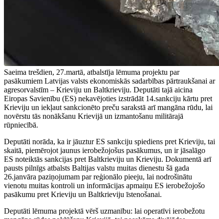
Saeima trešdien, 27.martā, atbalstīja lēmuma projektu par
pasākumiem Latvijas valsts ekonomiskās sadarbības pārtraukšanai ar
agresorvalstīm – Krieviju un Baltkrieviju. Deputāti tajā aicina
Eiropas Savienību (ES) nekavējoties izstrādāt 14.sankciju kārtu pret
Krieviju un iekļaut sankcionēto preču sarakstā arī mangāna rūdu, lai
novērstu tās nonākšanu Krievijā un izmantošanu militārajā
rūpniecībā.
Deputāti norāda, ka ir jāuztur ES sankciju spiediens pret Krieviju, tai
skaitā, piemērojot jaunus ierobežojošus pasākumus, un ir jāsalāgo
ES noteiktās sankcijas pret Baltkrieviju un Krieviju. Dokumentā arī
pausts pilnīgs atbalsts Baltijas valstu muitas dienestu šā gada
26.janvāra paziņojumam par reģionālo pieeju, lai nodrošinātu
vienotu muitas kontroli un informācijas apmaiņu ES ierobežojošo
pasākumu pret Krieviju un Baltkrieviju īstenošanai.
Deputāti lēmuma projektā vērš uzmanību: lai operatīvi ierobežotu