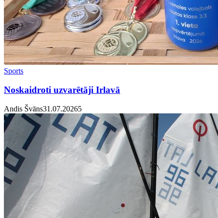
Sports
Noskaidroti uzvarētāji Irlavā
Andis Švāns
31.07.2026
5