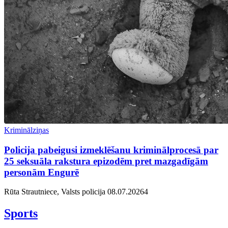
Kriminālziņas
Policija pabeigusi izmeklēšanu kriminālprocesā par
25 seksuāla rakstura epizodēm pret mazgadīgām
personām Engurē
Rūta Strautniece, Valsts policija
08.07.2026
4
Sports