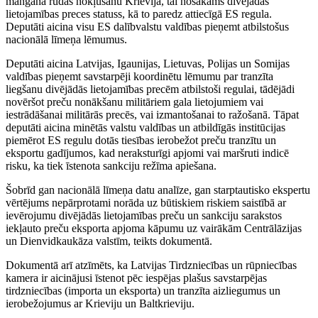
mangāna rūdas nokļūšanu Krievijā, tai nosakāms divējādas
lietojamības preces statuss, kā to paredz attiecīgā ES regula.
Deputāti aicina visu ES dalībvalstu valdības pieņemt atbilstošus
nacionālā līmeņa lēmumus.
Deputāti aicina Latvijas, Igaunijas, Lietuvas, Polijas un Somijas
valdības pieņemt savstarpēji koordinētu lēmumu par tranzīta
liegšanu divējādās lietojamības precēm atbilstoši regulai, tādējādi
novēršot preču nonākšanu militāriem gala lietojumiem vai
iestrādāšanai militārās precēs, vai izmantošanai to ražošanā. Tāpat
deputāti aicina minētās valstu valdības un atbildīgās institūcijas
piemērot ES regulu dotās tiesības ierobežot preču tranzītu un
eksportu gadījumos, kad neraksturīgi apjomi vai maršruti indicē
risku, ka tiek īstenota sankciju režīma apiešana.
Šobrīd gan nacionālā līmeņa datu analīze, gan starptautisko ekspertu
vērtējums nepārprotami norāda uz būtiskiem riskiem saistībā ar
ievērojumu divējādās lietojamības preču un sankciju sarakstos
iekļauto preču eksporta apjoma kāpumu uz vairākām Centrālāzijas
un Dienvidkaukāza valstīm, teikts dokumentā.
Dokumentā arī atzīmēts, ka Latvijas Tirdzniecības un rūpniecības
kamera ir aicinājusi īstenot pēc iespējas plašus savstarpējas
tirdzniecības (importa un eksporta) un tranzīta aizliegumus un
ierobežojumus ar Krieviju un Baltkrieviju.