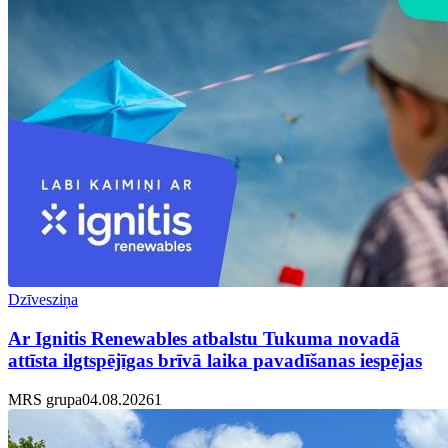
Dzīvesziņa
Ar Ignitis Renewables atbalstu Tukuma novadā
attīsta ilgtspējīgas brīvā laika pavadīšanas iespējas
MRS grupa
04.08.2026
1