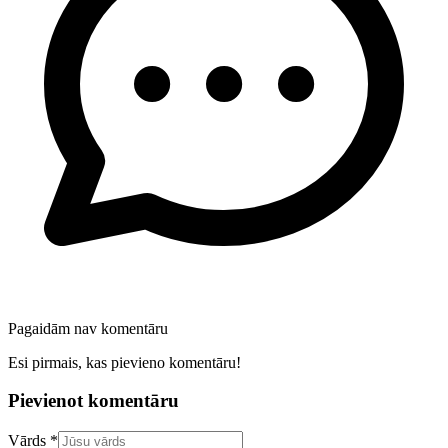
Pagaidām nav komentāru
Esi pirmais, kas pievieno komentāru!
Pievienot komentāru
Confirm your email address
Vārds *