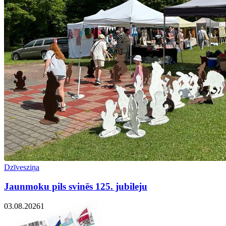
Dzīvesziņa
Jaunmoku pils svinēs 125. jubileju
03.08.2026
1