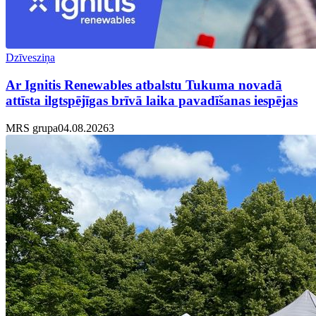
Dzīvesziņa
Ar Ignitis Renewables atbalstu Tukuma novadā
attīsta ilgtspējīgas brīvā laika pavadīšanas iespējas
MRS grupa
04.08.2026
3