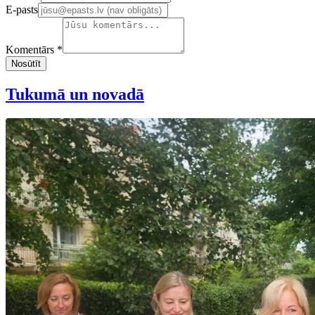
E-pasts
Komentārs *
Nosūtīt
Tukumā un novadā