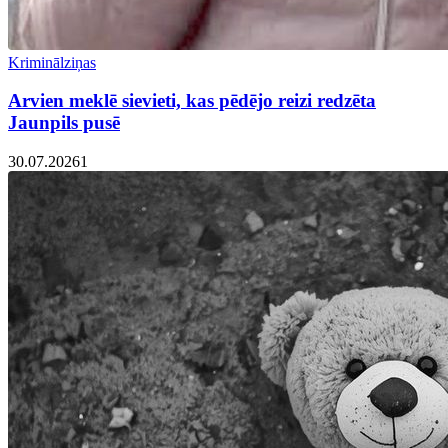
Kriminālziņas
Arvien meklē sievieti, kas pēdējo reizi redzēta
Jaunpils pusē
30.07.2026
1