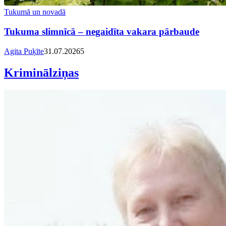
Tukumā un novadā
Tukuma slimnīcā – negaidīta vakara pārbaude
Agita Puķīte
31.07.2026
5
Kriminālziņas