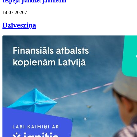
Iespēja palīdzēt jaunietim
14.07.2026
7
Dzīvesziņa