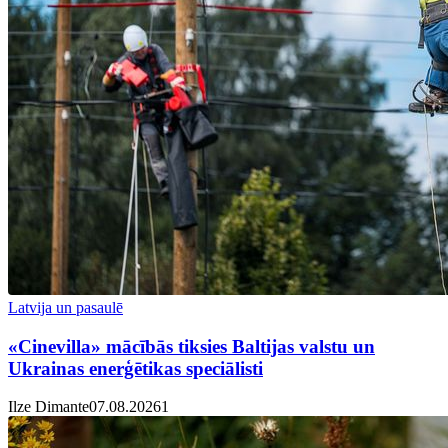
Latvija un pasaulē
«Cinevilla» mācībās tiksies Baltijas valstu un
Ukrainas enerģētikas speciālisti
Ilze Dimante
07.08.2026
1