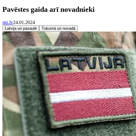
Pavēstes gaida arī novadnieki
ntz.lv
24.01.2024
Latvija un pasaulē
Tukumā un novadā