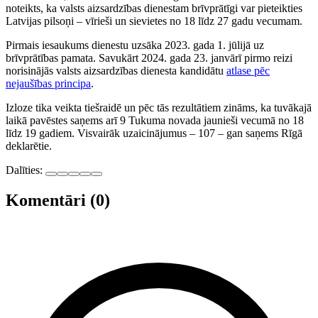
noteikts, ka valsts aizsardzības dienestam brīvprātīgi var pieteikties
Latvijas pilsoņi – vīrieši un sievietes no 18 līdz 27 gadu vecumam.
Pirmais iesaukums dienestu uzsāka 2023. gada 1. jūlijā uz
brīvprātības pamata. Savukārt 2024. gada 23. janvārī pirmo reizi
norisinājās valsts aizsardzības dienesta kandidātu
atlase pēc
nejaušības principa
.
Izloze tika veikta tiešraidē un pēc tās rezultātiem zināms, ka tuvākajā
laikā pavēstes saņems arī 9 Tukuma novada jaunieši vecumā no 18
līdz 19 gadiem. Visvairāk uzaicinājumus – 107 – gan saņems Rīgā
deklarētie.
Dalīties:
Komentāri (0)