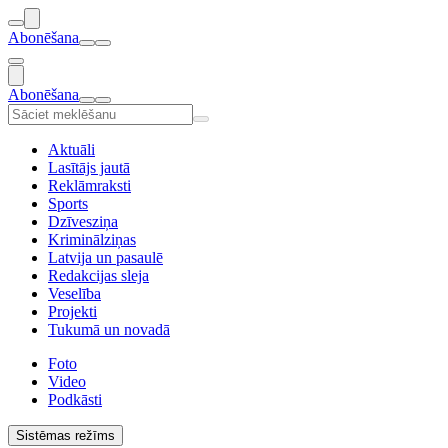
Abonēšana
Abonēšana
Aktuāli
Lasītājs jautā
Reklāmraksti
Sports
Dzīvesziņa
Kriminālziņas
Latvija un pasaulē
Redakcijas sleja
Veselība
Projekti
Tukumā un novadā
Foto
Video
Podkāsti
Sistēmas režīms