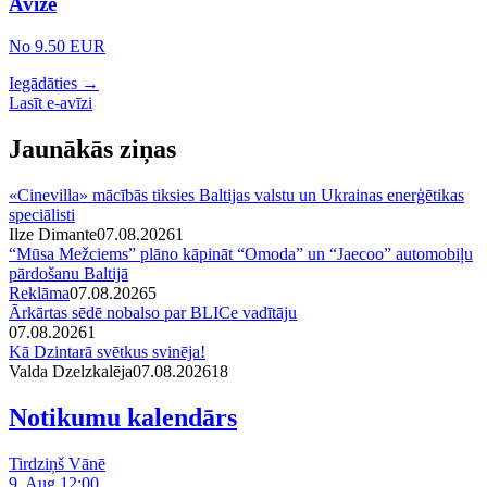
Avīze
No 9.50 EUR
Iegādāties →
Lasīt e-avīzi
Jaunākās ziņas
«Cinevilla» mācībās tiksies Baltijas valstu un Ukrainas enerģētikas
speciālisti
Ilze Dimante
07.08.2026
1
“Mūsa Mežciems” plāno kāpināt “Omoda” un “Jaecoo” automobiļu
pārdošanu Baltijā
Reklāma
07.08.2026
5
Ārkārtas sēdē nobalso par BLICe vadītāju
07.08.2026
1
Kā Dzintarā svētkus svinēja!
Valda Dzelzkalēja
07.08.2026
1
8
Notikumu kalendārs
Tirdziņš Vānē
9. Aug 12:00