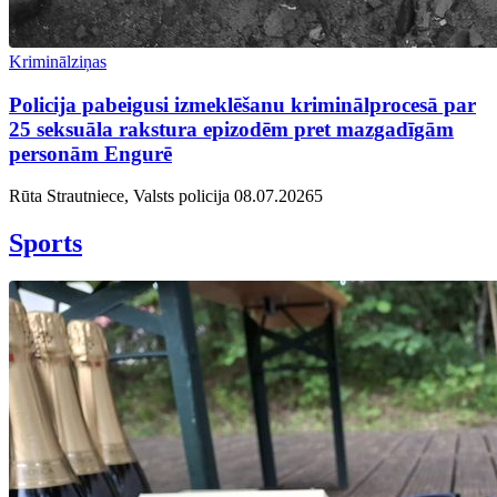
Kriminālziņas
Policija pabeigusi izmeklēšanu kriminālprocesā par
25 seksuāla rakstura epizodēm pret mazgadīgām
personām Engurē
Rūta Strautniece, Valsts policija
08.07.2026
5
Sports