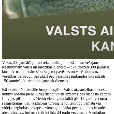
Vakar, 23. janvārī, pirmo reizi notika jaunieši atlase trešajam
iesaukumam valsts aizsardzības dienestā – tika izlozēti 300 jaunieši,
kuri pēc trim dienām sāks saņemt pavēstes un varēs dotos uz
veselības pārbaudi. Savukārt pēc veselības pārbaudes tiks atlasīti
150 jaunieši, kuriem būs jāuzsāk dienests.
Kā skaidro Nacionālie bruņotie spēki, Valsts aizsardzības dienesta
likums nosaka pienākumu dienēt valsts aizsardzības dienestā katram
Latvijas pilsonim – vīrietim viena gada laikā pēc 18 gadu vecuma
sasniegšanas, vai, ja pilsonis turpina iegūt izglītību pamata vai
vidējās izglītības pakāpē – viena gada laikā pēc izglītības iestādes
absolvēšanas, bet ne vēlāk kā līdz 24 gadu vecumam. Vienlaikus