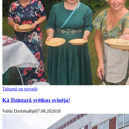
Tukumā un novadā
Kā Dzintarā svētkus svinēja!
Valda Dzelzkalēja
07.08.2026
1
8