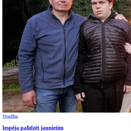
Veselība
Iespēja palīdzēt jaunietim