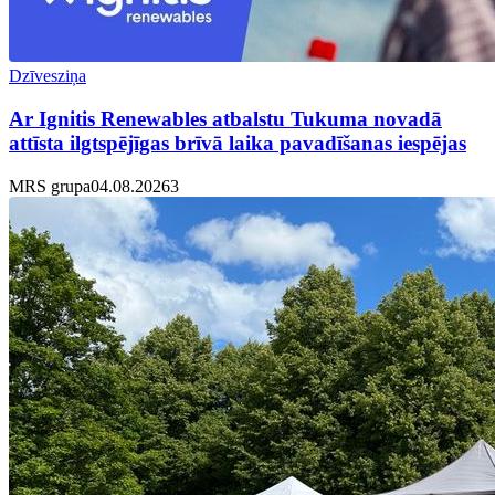
Dzīvesziņa
Ar Ignitis Renewables atbalstu Tukuma novadā
attīsta ilgtspējīgas brīvā laika pavadīšanas iespējas
MRS grupa
04.08.2026
3