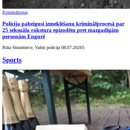
Kriminālziņas
Policija pabeigusi izmeklēšanu kriminālprocesā par
25 seksuāla rakstura epizodēm pret mazgadīgām
personām Engurē
Rūta Strautniece, Valsts policija
08.07.2026
5
Sports