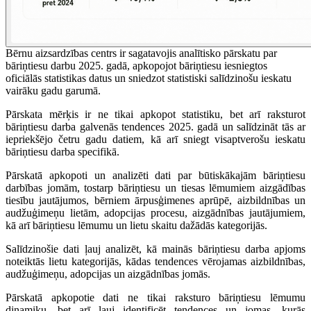
Bērnu aizsardzības centrs ir sagatavojis analītisko pārskatu par
bāriņtiesu darbu 2025. gadā, apkopojot bāriņtiesu iesniegtos
oficiālās statistikas datus un sniedzot statistiski salīdzinošu ieskatu
vairāku gadu garumā.
Pārskata mērķis ir ne tikai apkopot statistiku, bet arī raksturot
bāriņtiesu darba galvenās tendences 2025. gadā un salīdzināt tās ar
iepriekšējo četru gadu datiem, kā arī sniegt visaptverošu ieskatu
bāriņtiesu darba specifikā.
Pārskatā apkopoti un analizēti dati par būtiskākajām bāriņtiesu
darbības jomām, tostarp bāriņtiesu un tiesas lēmumiem aizgādības
tiesību jautājumos, bērniem ārpusģimenes aprūpē, aizbildnības un
audžuģimeņu lietām, adopcijas procesu, aizgādnības jautājumiem,
kā arī bāriņtiesu lēmumu un lietu skaitu dažādās kategorijās.
Salīdzinošie dati ļauj analizēt, kā mainās bāriņtiesu darba apjoms
noteiktās lietu kategorijās, kādas tendences vērojamas aizbildnības,
audžuģimeņu, adopcijas un aizgādnības jomās.
Pārskatā apkopotie dati ne tikai raksturo bāriņtiesu lēmumu
dinamiku, bet arī ļauj identificēt tendences un jomas, kurās