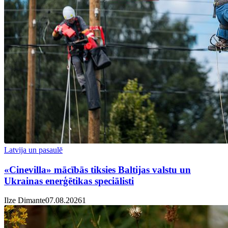
Latvija un pasaulē
«Cinevilla» mācībās tiksies Baltijas valstu un
Ukrainas enerģētikas speciālisti
Ilze Dimante
07.08.2026
1