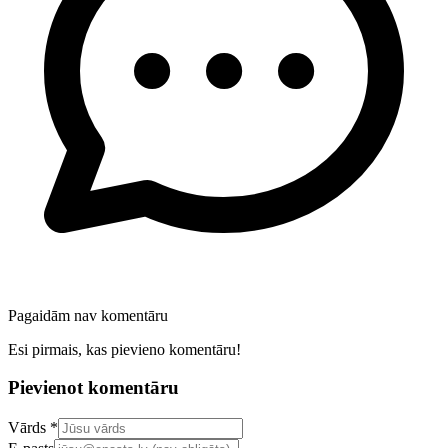
Pagaidām nav komentāru
Esi pirmais, kas pievieno komentāru!
Pievienot komentāru
Confirm your email address
Vārds *