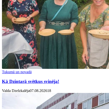
Tukumā un novadā
Kā Dzintarā svētkus svinēja!
Valda Dzelzkalēja
07.08.2026
1
8