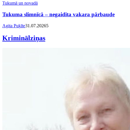
Tukumā un novadā
Tukuma slimnīcā – negaidīta vakara pārbaude
Agita Puķīte
31.07.2026
5
Kriminālziņas