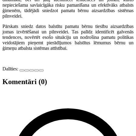
nepieciešama savlaicīgāka risku pamanīšana un efektīvāks atbalsts
ģimenēm, tādējādi sniedzot pamatu bērnu aizsardzības sistēmas
pilnveidei.
Pārskats sniedz datos balstītu pamatu bērnu tiesību aizsardzības
jomas izvērtēšanai un pilnveidei. Tas palīdz identificēt galvenās
tendences, novērtēt esošo situāciju un nodrošina pamatu politikas
veidotājiem pieņemt pierādījumos balstītus lēmumus bērnu un
ģimeņu atbalsta sistēmas attīstībai.
Dalīties:
Komentāri (0)