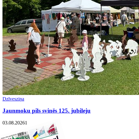
Dzīvesziņa
Jaunmoku pils svinēs 125. jubileju
03.08.2026
1