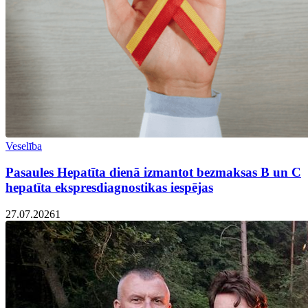
Veselība
Pasaules Hepatīta dienā izmantot bezmaksas B un C
hepatīta ekspresdiagnostikas iespējas
27.07.2026
1