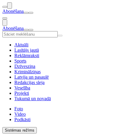
Abonēšana
Abonēšana
Aktuāli
Lasītājs jautā
Reklāmraksti
Sports
Dzīvesziņa
Kriminālziņas
Latvija un pasaulē
Redakcijas sleja
Veselība
Projekti
Tukumā un novadā
Foto
Video
Podkāsti
Sistēmas režīms