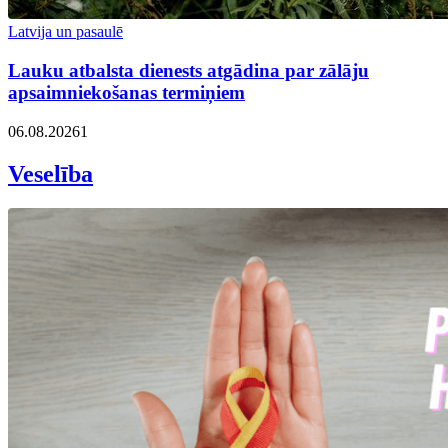
Latvija un pasaulē
Lauku atbalsta dienests atgādina par zālāju
apsaimniekošanas termiņiem
06.08.2026
1
Veselība