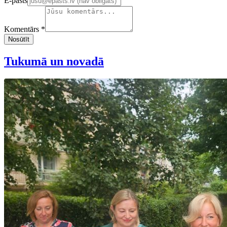
E-pasts
Komentārs *
Nosūtīt
Tukumā un novadā