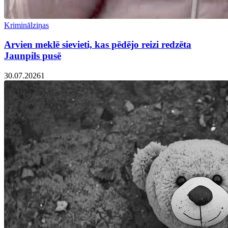
Kriminālziņas
Arvien meklē sievieti, kas pēdējo reizi redzēta
Jaunpils pusē
30.07.2026
1