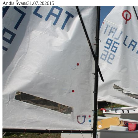
Andis Švāns
31.07.2026
1
5