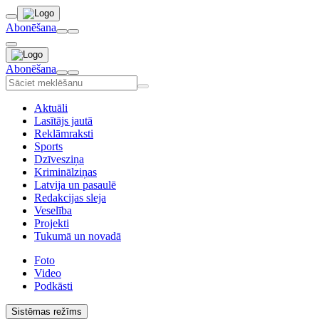
Abonēšana
Abonēšana
Aktuāli
Lasītājs jautā
Reklāmraksti
Sports
Dzīvesziņa
Kriminālziņas
Latvija un pasaulē
Redakcijas sleja
Veselība
Projekti
Tukumā un novadā
Foto
Video
Podkāsti
Sistēmas režīms