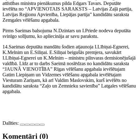
attīstības ministra pienākumus pilda Edgars Tavars. Deputāte
ievēlēta no “APVIENOTAIS SARAKSTS – Latvijas Zaļā partija,
Latvijas Reģionu Apvienība, Liepājas partija” kandidātu saraksta
Zemgales vēlēšanu apgabala.
Pirms Saeimas balsojuma N.Dzintars un I.Priede nodeva deputāta
svinīgo solījumu, ko apliecināja ar savu parakstu.
14.Saeimas deputāta mandātu šodien atjaunoja I.Lībiņai-Egnerei,
K.Melnim un E.Siliņai. E.Siliņai beigušās premjera, savukārt
I.Lībiņai-Egnerei un K.Melnim – ministru pilnvaras demisionējušajā
valdībā. Līdz ar to darbs Saeimā noslēdzas no kandidātu saraksta
“JAUNĀ VIENOTĪBA” Rīgas vēlēšanu apgabala ievēlētajam
Gatim Liepiņam un Vidzemes vēlēšanu apgabala ievēlētajam
Viesturam Zariņam, kā arī Valdim Maslovskim, kurš ievēlēts no
kandidātu saraksta “Zaļo un Zemnieku savienība” Latgales vēlēšanu
apgabala.
Dalīties:
Komentāri (0)