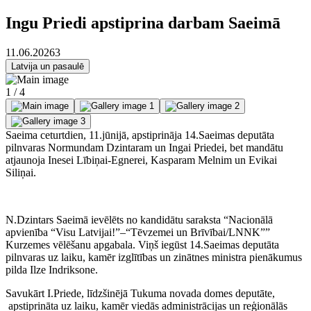
Ingu Priedi apstiprina darbam Saeimā
11.06.2026
3
Latvija un pasaulē
1 / 4
Saeima ceturtdien, 11.jūnijā, apstiprināja 14.Saeimas deputāta
pilnvaras Normundam Dzintaram un Ingai Priedei, bet mandātu
atjaunoja Inesei Lībiņai-Egnerei, Kasparam Melnim un Evikai
Siliņai.
N.Dzintars Saeimā ievēlēts no kandidātu saraksta “Nacionālā
apvienība “Visu Latvijai!”–“Tēvzemei un Brīvībai/LNNK””
Kurzemes vēlēšanu apgabala. Viņš iegūst 14.Saeimas deputāta
pilnvaras uz laiku, kamēr izglītības un zinātnes ministra pienākumus
pilda Ilze Indriksone.
Savukārt I.Priede, līdzšinējā Tukuma novada domes deputāte,
apstiprināta uz laiku, kamēr viedās administrācijas un reģionālās