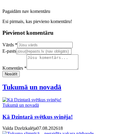
Pagaidām nav komentāru
Esi pirmais, kas pievieno komentāru!
Pievienot komentāru
Confirm your email address
Vārds *
E-pasts
Komentārs *
Nosūtīt
Tukumā un novadā
Tukumā un novadā
Kā Dzintarā svētkus svinēja!
Valda Dzelzkalēja
07.08.2026
1
8