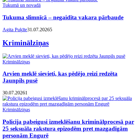
Tukumā un novadā
Tukuma slimnīcā – negaidīta vakara pārbaude
Agita Puķīte
31.07.2026
5
Kriminālziņas
Kriminālziņas
Arvien meklē sievieti, kas pēdējo reizi redzēta
Jaunpils pusē
30.07.2026
1
Kriminālziņas
Policija pabeigusi izmeklēšanu kriminālprocesā par
25 seksuāla rakstura epizodēm pret mazgadīgām
personām Engurē