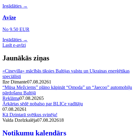
Iegādāties →
Avīze
No 9.50 EUR
Iegādāties →
Lasīt e-avīzi
Jaunākās ziņas
«Cinevilla» mācībās tiksies Baltijas valstu un Ukrainas enerģētikas
speciālisti
Ilze Dimante
07.08.2026
1
“Mūsa Mežciems” plāno kāpināt “Omoda” un “Jaecoo” automobiļu
pārdošanu Baltijā
Reklāma
07.08.2026
5
Ārkārtas sēdē nobalso par BLICe vadītāju
07.08.2026
1
Kā Dzintarā svētkus svinēja!
Valda Dzelzkalēja
07.08.2026
1
8
Notikumu kalendārs