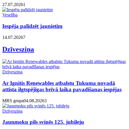
27.07.2026
1
Veselība
Iespēja palīdzēt jaunietim
14.07.2026
7
Dzīvesziņa
Dzīvesziņa
Ar Ignitis Renewables atbalstu Tukuma novadā
attīsta ilgtspējīgas brīvā laika pavadīšanas iespējas
MRS grupa
04.08.2026
3
Dzīvesziņa
Jaunmoku pils svinēs 125. jubileju