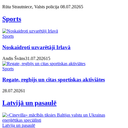
Rūta Strautniece, Valsts policija
08.07.2026
5
Sports
Sports
Noskaidroti uzvarētāji Irlavā
Andis Švāns
31.07.2026
1
5
Sports
Regate, regbijs un citas sportiskas aktiviātes
28.07.2026
1
Latvijā un pasaulē
Latvija un pasaulē