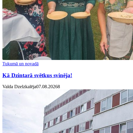
Tukumā un novadā
Kā Dzintarā svētkus svinēja!
Valda Dzelzkalēja
07.08.2026
8