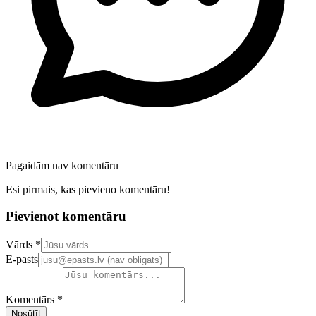
Pagaidām nav komentāru
Esi pirmais, kas pievieno komentāru!
Pievienot komentāru
Confirm your email address
Vārds *
E-pasts
Komentārs *
Nosūtīt