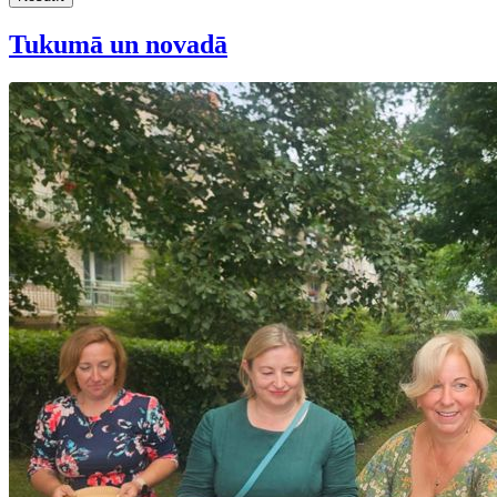
Tukumā un novadā