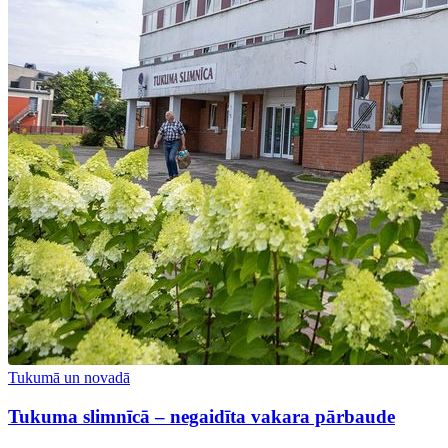
Tukumā un novadā
Tukuma slimnīcā – negaidīta vakara pārbaude