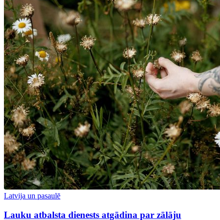
Latvija un pasaulē
Lauku atbalsta dienests atgādina par zālāju