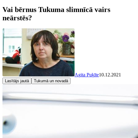
Vai bērnus Tukuma slimnīcā vairs
neārstēs?
Agita Puķīte
10.12.2021
Lasītājs jautā
Tukumā un novadā