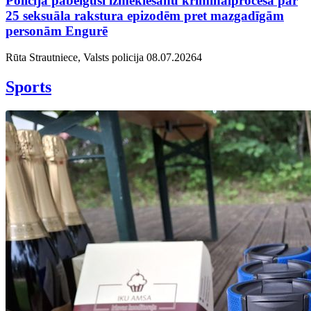
Policija pabeigusi izmeklēšanu kriminālprocesā par
25 seksuāla rakstura epizodēm pret mazgadīgām
personām Engurē
Rūta Strautniece, Valsts policija
08.07.2026
4
Sports