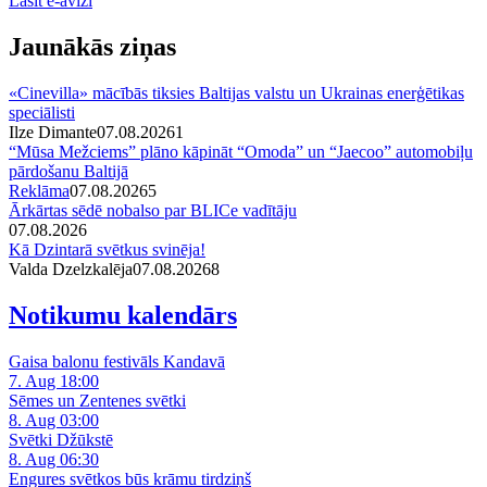
Lasīt e-avīzi
Jaunākās ziņas
«Cinevilla» mācībās tiksies Baltijas valstu un Ukrainas enerģētikas
speciālisti
Ilze Dimante
07.08.2026
1
“Mūsa Mežciems” plāno kāpināt “Omoda” un “Jaecoo” automobiļu
pārdošanu Baltijā
Reklāma
07.08.2026
5
Ārkārtas sēdē nobalso par BLICe vadītāju
07.08.2026
Kā Dzintarā svētkus svinēja!
Valda Dzelzkalēja
07.08.2026
8
Notikumu kalendārs
Gaisa balonu festivāls Kandavā
7. Aug 18:00
Sēmes un Zentenes svētki
8. Aug 03:00
Svētki Džūkstē
8. Aug 06:30
Engures svētkos būs krāmu tirdziņš