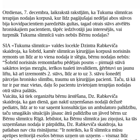
Otrdienas, 7. decembra, laikrakstā rakstījām, ka Tukuma slimnīcas
terapijas nodaļas korpusā, kur līdz pagājušajai nedēļai abos stāvos
bija kovidpacientiem paredzētās gultas, tagad otrais stāvs atvēlēts
hroniskajiem pacientiem, tāpēc iedzīvotāji jau interesējās, vai
turpmāk Tukuma slimnīcā vairs nebūs Bērnu nodaļas?
SIA «Tukuma slimnīca» valdes locekle Dzintra Rabkeviča
skaidroja, ka šobrīd, kamēr slimnīcas ķirurģijas korpusā norisinās
remonts un līdz ar to viena nodaļa ir slēgta, bērnu nodaļas nebūs:
“Šobrīd norisinās remontdarbu pēdējais posms – pirmajā stāvā
sakārtos ieejas mezglu, ierīkos tualeti invalīdiem, ģērbtuvi un jaunu
liftu, kā arī izremontēs 2. stāvs, līdz ar to uz 3. stāvu šonedēļ
pārceļas hronisko slimību, traumu un ķirurģijas pacienti. Taču, tā kā
tur ir par maz vietas, daļu šo pacientu izvietojam terapijas nodaļas
otrā stāva palātās.
Vaicāta, kā tiek organizēta bērnu ārstēšana, Dz. Rabkeviča
skaidroja, ka gan dienā, gan naktī uzņemšanas nodaļā dežurē
pediatrs, līdz ar to var saņemt konsultācijas un ambulatoro palīdzību,
taču smagākās situācijās jāsauc ātrā palīdzība un jāved bērns uz
Bērnu slimnīcu Rīgā. Iebilstot, ka Bērnu slimnīca jau ziņojusi, ka tās
uzņemšanas nodaļa ir pārpildīta, Dz. Rabkeviča skaidroja, ka
patlaban nav cita risinājuma: “Ir noteikts, ka šī slimnīca mūsu
aprūpes teritorijā esošos bērnus uzņem un uzņems – vismaz līdz