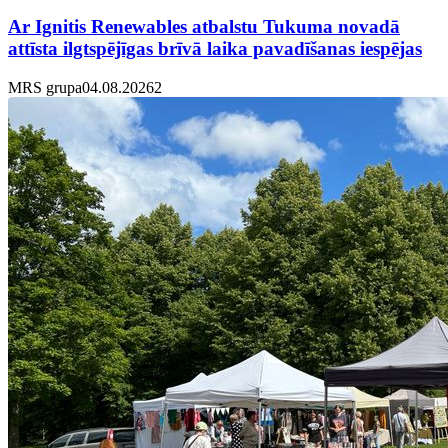
Ar Ignitis Renewables atbalstu Tukuma novadā
attīsta ilgtspējīgas brīvā laika pavadīšanas iespējas
MRS grupa
04.08.2026
2