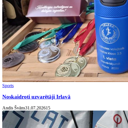
Sports
Noskaidroti uzvarētāji Irlavā
Andis Švāns
31.07.2026
1
5