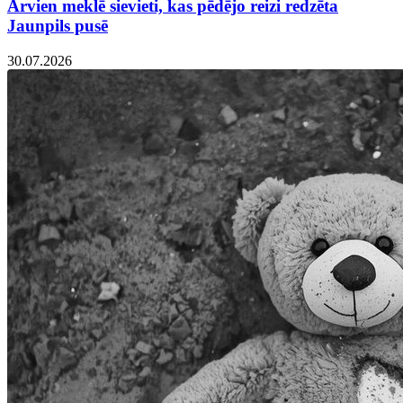
Arvien meklē sievieti, kas pēdējo reizi redzēta
Jaunpils pusē
30.07.2026