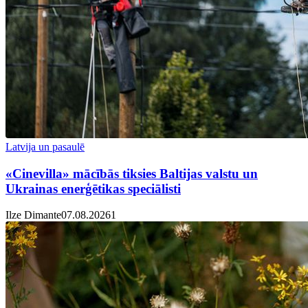
Latvija un pasaulē
«Cinevilla» mācībās tiksies Baltijas valstu un
Ukrainas enerģētikas speciālisti
Ilze Dimante
07.08.2026
1