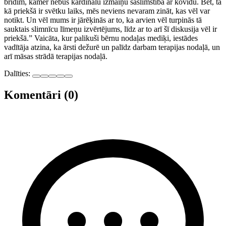
brīdim, kamēr nebūs kardinālu izmaiņu saslimstībā ar kovidu. Bet, tā
kā priekšā ir svētku laiks, mēs neviens nevaram zināt, kas vēl var
notikt. Un vēl mums ir jārēķinās ar to, ka arvien vēl turpinās tā
sauktais slimnīcu līmeņu izvērtējums, līdz ar to arī šī diskusija vēl ir
priekšā.” Vaicāta, kur palikuši bērnu nodaļas mediķi, iestādes
vadītāja atzina, ka ārsti dežurē un palīdz darbam terapijas nodaļā, un
arī māsas strādā terapijas nodaļā.
Dalīties:
Komentāri (0)