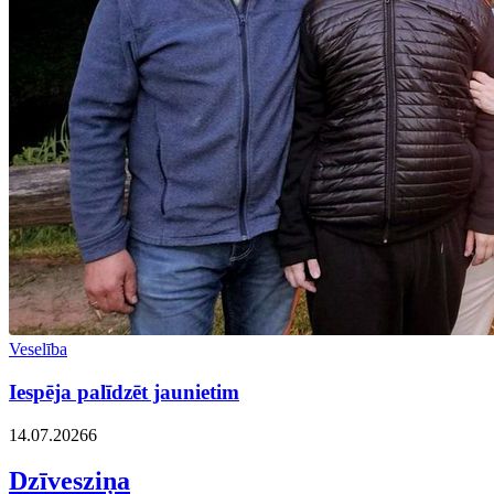
Veselība
Iespēja palīdzēt jaunietim
14.07.2026
6
Dzīvesziņa