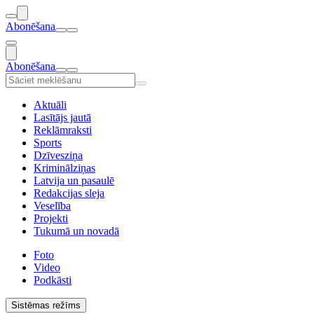
Abonēšana
Abonēšana
Aktuāli
Lasītājs jautā
Reklāmraksti
Sports
Dzīvesziņa
Kriminālziņas
Latvija un pasaulē
Redakcijas sleja
Veselība
Projekti
Tukumā un novadā
Foto
Video
Podkāsti
Sistēmas režīms