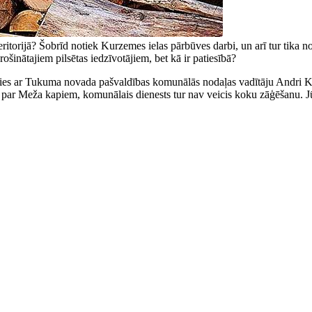
 teritorijā? Šobrīd notiek Kurzemes ielas pārbūves darbi, un arī tur tika n
ošinātajiem pilsētas iedzīvotājiem, bet kā ir patiesībā?
āmies ar Tukuma novada pašvaldības komunālās nodaļas vadītāju Andri Ka
 Meža kapiem, komunālais dienests tur nav veicis koku zāģēšanu. Jūnij