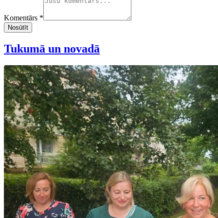
Komentārs *
Nosūtīt
Tukumā un novadā