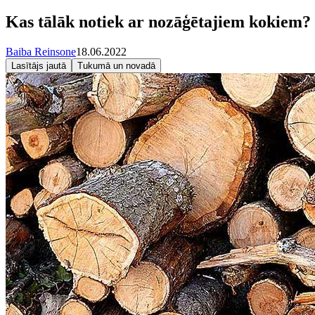
Kas tālāk notiek ar nozāģētajiem kokiem?
Baiba Reinsone
18.06.2022
Lasītājs jautā
Tukumā un novadā