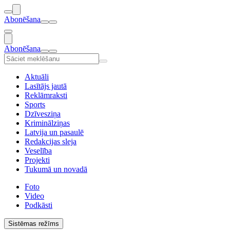
Abonēšana
Abonēšana
Aktuāli
Lasītājs jautā
Reklāmraksti
Sports
Dzīvesziņa
Kriminālziņas
Latvija un pasaulē
Redakcijas sleja
Veselība
Projekti
Tukumā un novadā
Foto
Video
Podkāsti
Sistēmas režīms