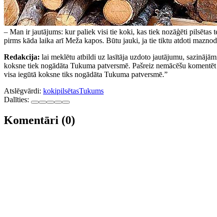
– Man ir jautājums: kur paliek visi tie koki, kas tiek nozāģēti pilsētas
pirms kāda laika arī Meža kapos. Būtu jauki, ja tie tiktu atdoti maznodr
Redakcija:
lai meklētu atbildi uz lasītāja uzdoto jautājumu, sazināj
koksne tiek nogādāta Tukuma patversmē. Pašreiz nemācēšu komentēt par
visa iegūtā koksne tiks nogādāta Tukuma patversmē.”
Atslēgvārdi:
koki
pilsētas
Tukums
Dalīties:
Komentāri (0)