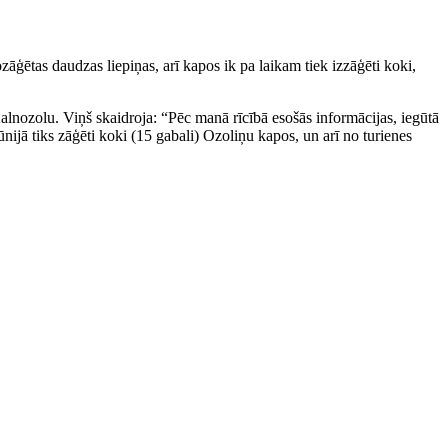
ozāģētas daudzas liepiņas, arī kapos ik pa laikam tiek izzāģēti koki,
lnozolu. Viņš skaidroja: “Pēc manā rīcībā esošās informācijas, iegūtā
ā tiks zāģēti koki (15 gabali) Ozoliņu kapos, un arī no turienes