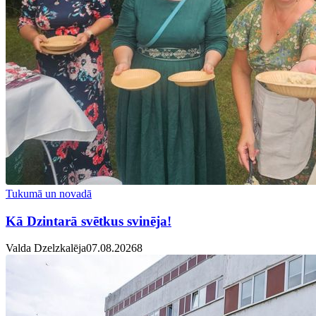
Tukumā un novadā
Kā Dzintarā svētkus svinēja!
Valda Dzelzkalēja
07.08.2026
8