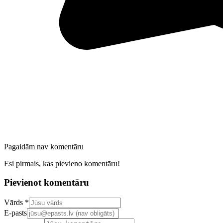
Pagaidām nav komentāru
Esi pirmais, kas pievieno komentāru!
Pievienot komentāru
Confirm your email address
Vārds *
E-pasts