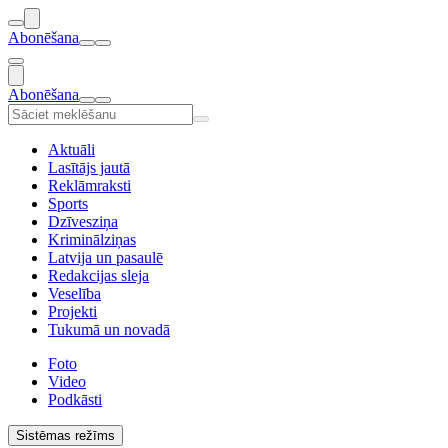
Abonēšana
Abonēšana
Aktuāli
Lasītājs jautā
Reklāmraksti
Sports
Dzīvesziņa
Kriminālziņas
Latvija un pasaulē
Redakcijas sleja
Veselība
Projekti
Tukumā un novadā
Foto
Video
Podkāsti
Sistēmas režīms