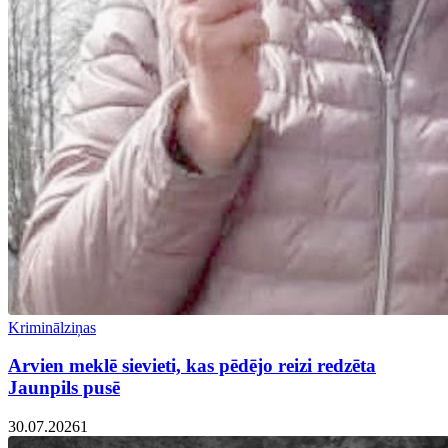
Kriminālziņas
Arvien meklē sievieti, kas pēdējo reizi redzēta
Jaunpils pusē
30.07.2026
1