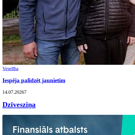
Veselība
Iespēja palīdzēt jaunietim
14.07.2026
7
Dzīvesziņa