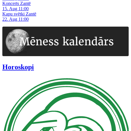
Koncerts Zantē
15. Aug 11:00
Kapu svētki Zantē
22. Aug 11:00
Horoskopi