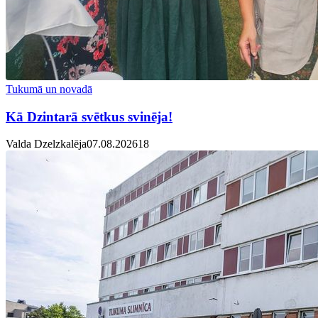
Tukumā un novadā
Kā Dzintarā svētkus svinēja!
Valda Dzelzkalēja
07.08.2026
1
8