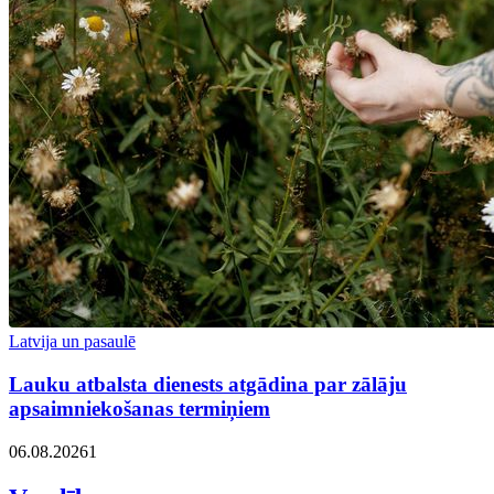
Latvija un pasaulē
Lauku atbalsta dienests atgādina par zālāju
apsaimniekošanas termiņiem
06.08.2026
1