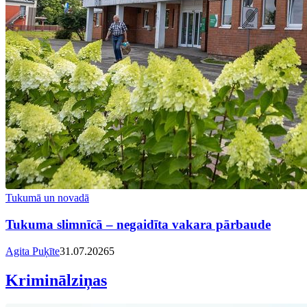
Tukumā un novadā
Tukuma slimnīcā – negaidīta vakara pārbaude
Agita Puķīte
31.07.2026
5
Kriminālziņas