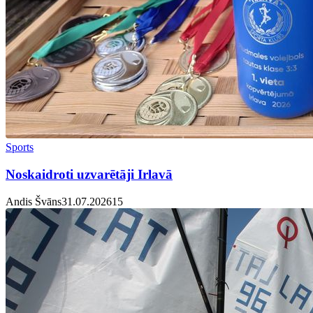
Sports
Noskaidroti uzvarētāji Irlavā
Andis Švāns
31.07.2026
1
5