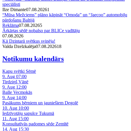
speciālisti
Ilze Dimante
07.08.2026
1
“Mūsa Mežciems” plāno kāpināt “Omoda” un “Jaecoo” automobiļu
pārdošanu Baltijā
Reklāma
07.08.2026
5
Ārkārtas sēdē nobalso par BLICe vadītāju
07.08.2026
Kā Dzintarā svētkus svinēja!
Valda Dzelzkalēja
07.08.2026
1
8
Notikumu kalendārs
Kapu svētki Sēmē
9. Aug 07:00
Tirdziņš Vānē
9. Aug 12:00
Balle Vecmokās
9. Aug 14:00
Pasākums bērniem un jauniešiem Degolē
10. Aug 10:00
Iedzīvotāju sapulce Tukumā
11. Aug 15:00
Konsultatīvās padomes sēde Zemītē
14. Aug 15:30