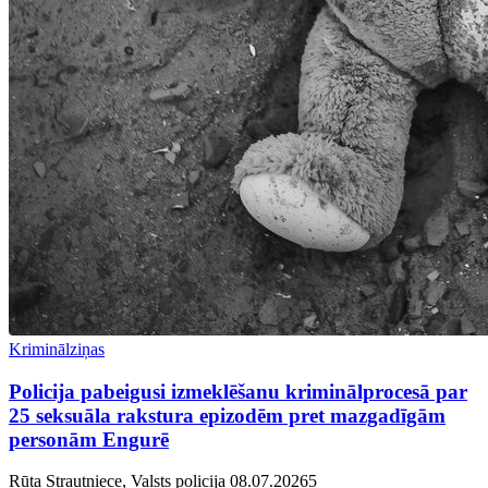
Kriminālziņas
Policija pabeigusi izmeklēšanu kriminālprocesā par
25 seksuāla rakstura epizodēm pret mazgadīgām
personām Engurē
Rūta Strautniece, Valsts policija
08.07.2026
5