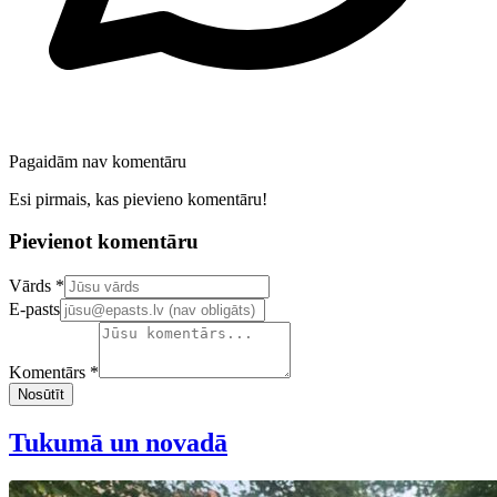
Pagaidām nav komentāru
Esi pirmais, kas pievieno komentāru!
Pievienot komentāru
Confirm your email address
Vārds *
E-pasts
Komentārs *
Nosūtīt
Tukumā un novadā