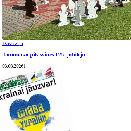
Dzīvesziņa
Jaunmoku pils svinēs 125. jubileju
03.08.2026
1