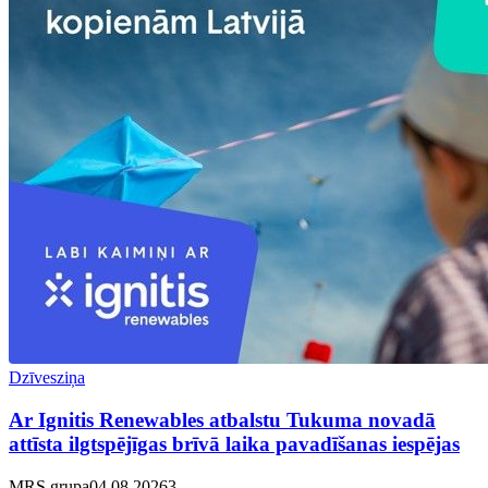
Dzīvesziņa
Ar Ignitis Renewables atbalstu Tukuma novadā
attīsta ilgtspējīgas brīvā laika pavadīšanas iespējas
MRS grupa
04.08.2026
3