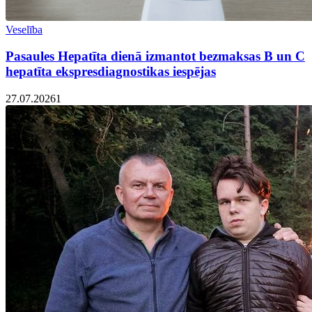
Veselība
Pasaules Hepatīta dienā izmantot bezmaksas B un C
hepatīta ekspresdiagnostikas iespējas
27.07.2026
1