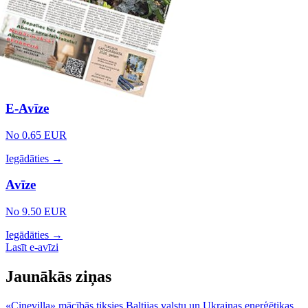
E-Avīze
No 0.65 EUR
Iegādāties →
Avīze
No 9.50 EUR
Iegādāties →
Lasīt e-avīzi
Jaunākās ziņas
«Cinevilla» mācībās tiksies Baltijas valstu un Ukrainas enerģētikas