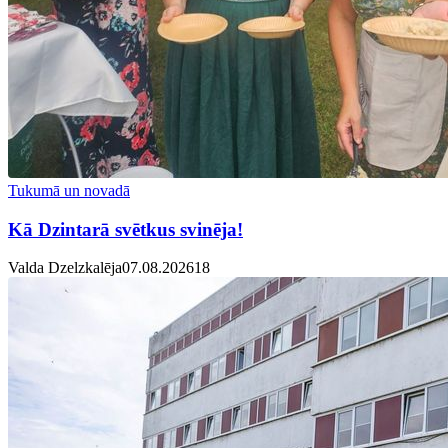
Tukumā un novadā
Kā Dzintarā svētkus svinēja!
Valda Dzelzkalēja
07.08.2026
1
8