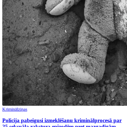
Kriminālziņas
Policija pabeigusi izmeklēšanu kriminālprocesā par
25 seksuāla rakstura epizodēm pret mazgadīgām