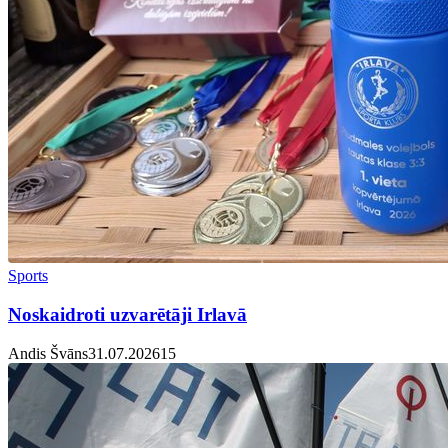
Sports
Noskaidroti uzvarētāji Irlavā
Andis Švāns
31.07.2026
1
5