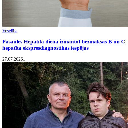
Veselība
Pasaules Hepatīta dienā izmantot bezmaksas B un C
hepatīta ekspresdiagnostikas iespējas
27.07.2026
1