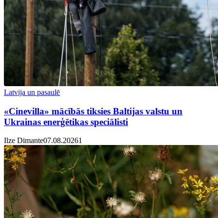
Latvija un pasaulē
«Cinevilla» mācībās tiksies Baltijas valstu un
Ukrainas enerģētikas speciālisti
Ilze Dimante
07.08.2026
1