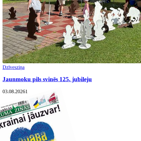
Dzīvesziņa
Jaunmoku pils svinēs 125. jubileju
03.08.2026
1