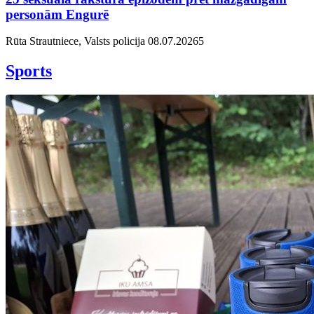
personām Engurē
Rūta Strautniece, Valsts policija
08.07.2026
5
Sports