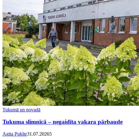
Tukumā un novadā
Tukuma slimnīcā – negaidīta vakara pārbaude
Agita Puķīte
31.07.2026
5