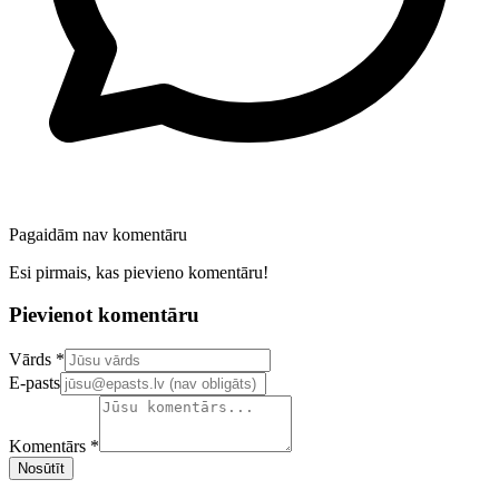
Pagaidām nav komentāru
Esi pirmais, kas pievieno komentāru!
Pievienot komentāru
Confirm your email address
Vārds *
E-pasts
Komentārs *
Nosūtīt