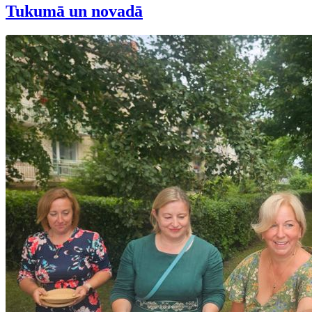
Tukumā un novadā