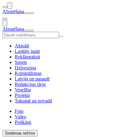
Abonēšana
Abonēšana
Aktuāli
Lasītājs jautā
Reklāmraksti
Sports
Dzīvesziņa
Kriminālziņas
Latvija un pasaulē
Redakcijas sleja
Veselība
Projekti
Tukumā un novadā
Foto
Video
Podkāsti
Sistēmas režīms