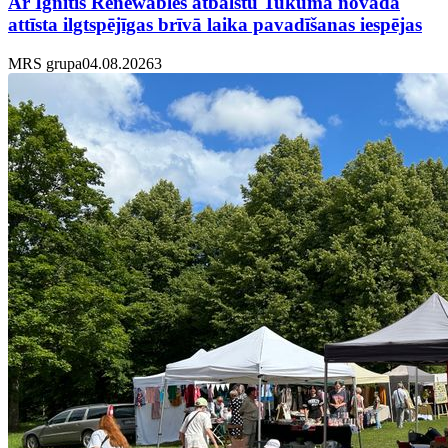
Ar Ignitis Renewables atbalstu Tukuma novadā
attīsta ilgtspējīgas brīvā laika pavadīšanas iespējas
MRS grupa
04.08.2026
3