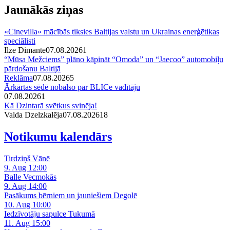
Jaunākās ziņas
«Cinevilla» mācībās tiksies Baltijas valstu un Ukrainas enerģētikas
speciālisti
Ilze Dimante
07.08.2026
1
“Mūsa Mežciems” plāno kāpināt “Omoda” un “Jaecoo” automobiļu
pārdošanu Baltijā
Reklāma
07.08.2026
5
Ārkārtas sēdē nobalso par BLICe vadītāju
07.08.2026
1
Kā Dzintarā svētkus svinēja!
Valda Dzelzkalēja
07.08.2026
1
8
Notikumu kalendārs
Tirdziņš Vānē
9. Aug 12:00
Balle Vecmokās
9. Aug 14:00
Pasākums bērniem un jauniešiem Degolē
10. Aug 10:00
Iedzīvotāju sapulce Tukumā
11. Aug 15:00