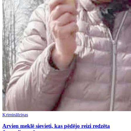
Kriminālziņas
Arvien meklē sievieti, kas pēdējo reizi redzēta