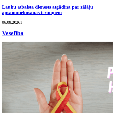
Lauku atbalsta dienests atgādina par zālāju
apsaimniekošanas termiņiem
06.08.2026
1
Veselība