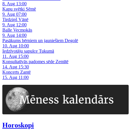
8. Aug 13:00
Kapu svētki Sēmē
9. Aug 07:00
Tirdziņš Vānē
9. Aug 12:00
Balle Vecmokās
9. Aug 14:00
Pasākums bērniem un jauniešiem Degolē
10. Aug 10:00
Iedzīvotāju sapulce Tukumā
11. Aug 15:00
Konsultatīvās padomes sēde Zemītē
14. Aug 15:30
Koncerts Zantē
15. Aug 11:00
Horoskopi