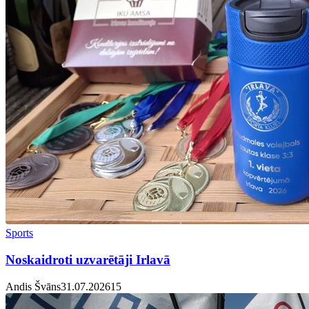
Sports
Noskaidroti uzvarētāji Irlavā
Andis Švāns
31.07.2026
1
5