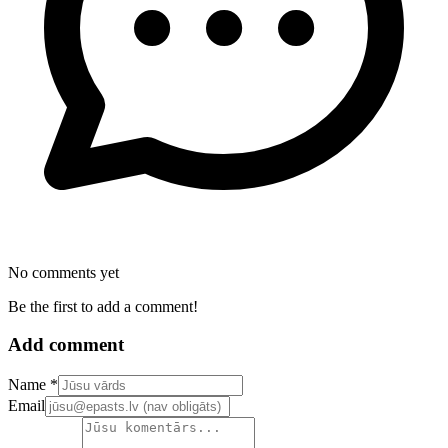
No comments yet
Be the first to add a comment!
Add comment
Confirm your email address
Name *
Email