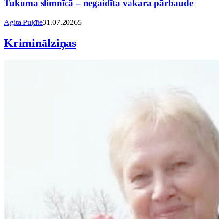
Tukuma slimnīcā – negaidīta vakara pārbaude
Agita Puķīte
31.07.2026
5
Kriminālziņas