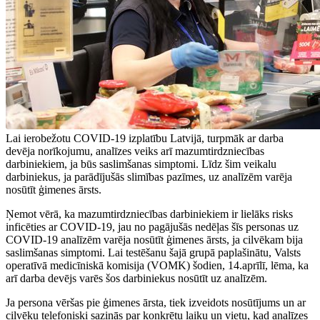
Lai ierobežotu COVID-19 izplatību Latvijā, turpmāk ar darba
devēja norīkojumu, analīzes veiks arī mazumtirdzniecības
darbiniekiem, ja būs saslimšanas simptomi. Līdz šim veikalu
darbiniekus, ja parādījušās slimības pazīmes, uz analīzēm varēja
nosūtīt ģimenes ārsts.
Ņemot vērā, ka mazumtirdzniecības darbiniekiem ir lielāks risks
inficēties ar COVID-19, jau no pagājušās nedēļas šīs personas uz
COVID-19 analīzēm varēja nosūtīt ģimenes ārsts, ja cilvēkam bija
saslimšanas simptomi. Lai testēšanu šajā grupā paplašinātu, Valsts
operatīvā medicīniskā komisija (VOMK) šodien, 14.aprīlī, lēma, ka
arī darba devējs varēs šos darbiniekus nosūtīt uz analīzēm.
Ja persona vēršas pie ģimenes ārsta, tiek izveidots nosūtījums un ar
cilvēku telefoniski sazinās par konkrētu laiku un vietu, kad analīzes