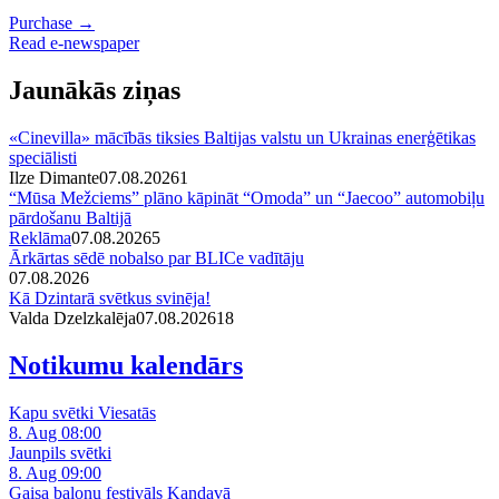
Purchase →
Read e-newspaper
Jaunākās ziņas
«Cinevilla» mācībās tiksies Baltijas valstu un Ukrainas enerģētikas
speciālisti
Ilze Dimante
07.08.2026
1
“Mūsa Mežciems” plāno kāpināt “Omoda” un “Jaecoo” automobiļu
pārdošanu Baltijā
Reklāma
07.08.2026
5
Ārkārtas sēdē nobalso par BLICe vadītāju
07.08.2026
Kā Dzintarā svētkus svinēja!
Valda Dzelzkalēja
07.08.2026
1
8
Notikumu kalendārs
Kapu svētki Viesatās
8. Aug 08:00
Jaunpils svētki
8. Aug 09:00
Gaisa balonu festivāls Kandavā