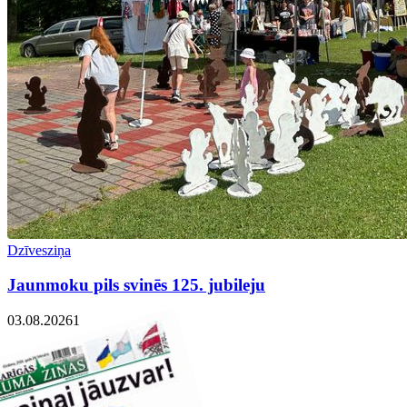
Dzīvesziņa
Jaunmoku pils svinēs 125. jubileju
03.08.2026
1