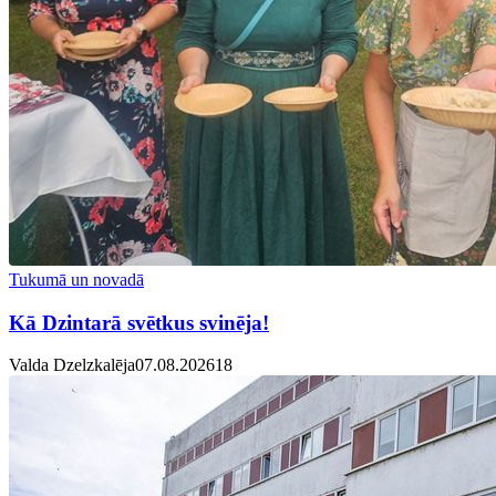
Tukumā un novadā
Kā Dzintarā svētkus svinēja!
Valda Dzelzkalēja
07.08.2026
1
8