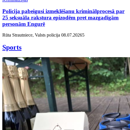
Policija pabeigusi izmeklēšanu kriminālprocesā par
25 seksuāla rakstura epizodēm pret mazgadīgām
personām Engurē
Rūta Strautniece, Valsts policija
08.07.2026
5
Sports