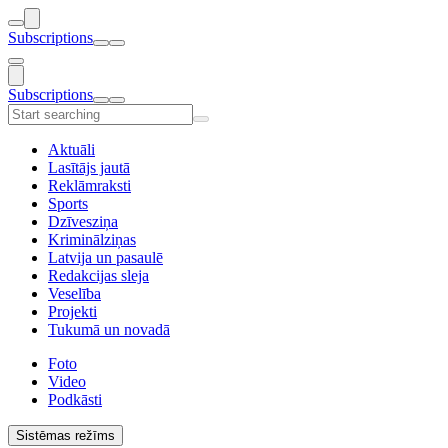
Subscriptions
Subscriptions
Aktuāli
Lasītājs jautā
Reklāmraksti
Sports
Dzīvesziņa
Kriminālziņas
Latvija un pasaulē
Redakcijas sleja
Veselība
Projekti
Tukumā un novadā
Foto
Video
Podkāsti
Sistēmas režīms