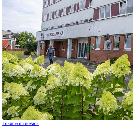
Tukumā un novadā