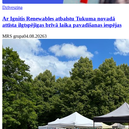
Dzīvesziņa
Ar Ignitis Renewables atbalstu Tukuma novadā
attīsta ilgtspējīgas brīvā laika pavadīšanas iespējas
MRS grupa
04.08.2026
3