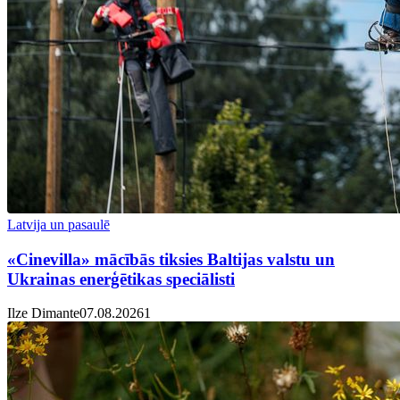
Latvija un pasaulē
«Cinevilla» mācībās tiksies Baltijas valstu un
Ukrainas enerģētikas speciālisti
Ilze Dimante
07.08.2026
1