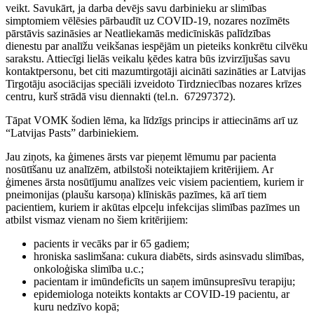
veikt. Savukārt, ja darba devējs savu darbinieku ar slimības
simptomiem vēlēsies pārbaudīt uz COVID-19, nozares nozīmēts
pārstāvis sazināsies ar Neatliekamās medicīniskās palīdzības
dienestu par analīžu veikšanas iespējām un pieteiks konkrētu cilvēku
sarakstu. Attiecīgi lielās veikalu ķēdes katra būs izvirzījušas savu
kontaktpersonu, bet citi mazumtirgotāji aicināti sazināties ar Latvijas
Tirgotāju asociācijas speciāli izveidoto Tirdzniecības nozares krīzes
centru, kurš strādā visu diennakti (tel.n. 67297372).
Tāpat VOMK šodien lēma, ka līdzīgs princips ir attiecināms arī uz
“Latvijas Pasts” darbiniekiem.
Jau ziņots, ka ģimenes ārsts var pieņemt lēmumu par pacienta
nosūtīšanu uz analīzēm, atbilstoši noteiktajiem kritērijiem. Ar
ģimenes ārsta nosūtījumu analīzes veic visiem pacientiem, kuriem ir
pneimonijas (plaušu karsoņa) klīniskās pazīmes, kā arī tiem
pacientiem, kuriem ir akūtas elpceļu infekcijas slimības pazīmes un
atbilst vismaz vienam no šiem kritērijiem:
pacients ir vecāks par ir 65 gadiem;
hroniska saslimšana: cukura diabēts, sirds asinsvadu slimības,
onkoloģiska slimība u.c.;
pacientam ir imūndeficīts un saņem imūnsupresīvu terapiju;
epidemiologa noteikts kontakts ar COVID-19 pacientu, ar
kuru nedzīvo kopā;