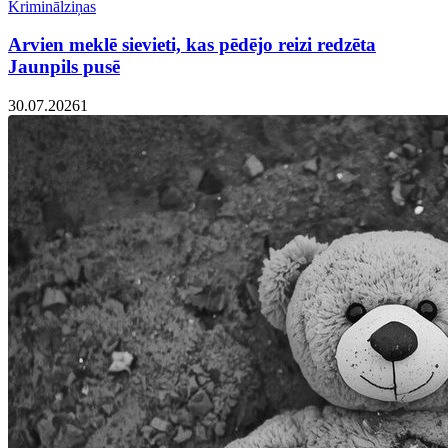
Kriminālziņas
Arvien meklē sievieti, kas pēdējo reizi redzēta
Jaunpils pusē
30.07.2026
1