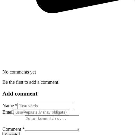
No comments yet
Be the first to add a comment!
Add comment
Confirm your email address
Name *
Email
Comment *