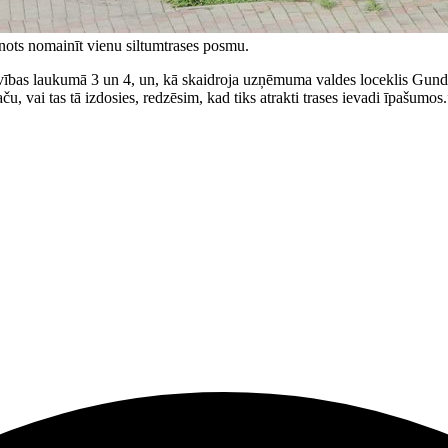
ots nomainīt vienu siltumtrases posmu.
ības laukumā 3 un 4, un, kā skaidroja uzņēmuma valdes loceklis Gundar
aču, vai tas tā izdosies, redzēsim, kad tiks atrakti trases ievadi īpašumo