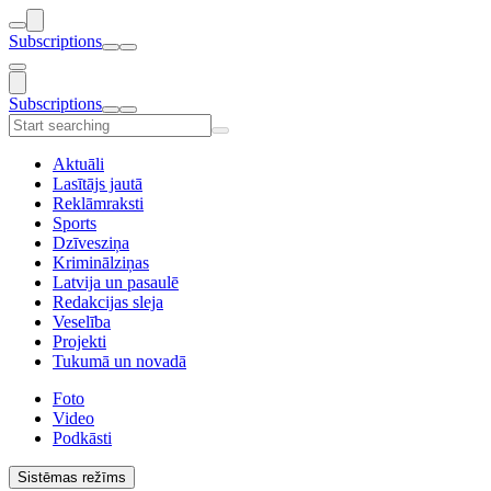
Subscriptions
Subscriptions
Aktuāli
Lasītājs jautā
Reklāmraksti
Sports
Dzīvesziņa
Kriminālziņas
Latvija un pasaulē
Redakcijas sleja
Veselība
Projekti
Tukumā un novadā
Foto
Video
Podkāsti
Sistēmas režīms