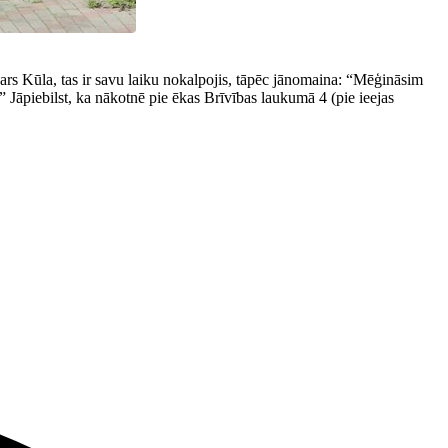
s Kūla, tas ir savu laiku nokalpojis, tāpēc jānomaina: “Mēģināsim
s.” Jāpiebilst, ka nākotnē pie ēkas Brīvības laukumā 4 (pie ieejas