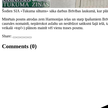
Šodien SIA «Tukuma siltums» sāka darbus Brīvības laukumā, kur plān
Minētais posms atrodas zem Harmonijas ielas un starp īpašumiem Brīv
caurules nomainīt, nepārrokot asfaltu un neslēdzot satiksmi šajā ielā, t
veikalā «top!») plānots mainīt vēl vienu trases posmu.
Share:
Comments (0)