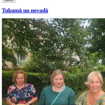
Submit
Tukumā un novadā