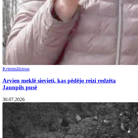
Kriminālziņas
Arvien meklē sievieti, kas pēdējo reizi redzēta
Jaunpils pusē
30.07.2026