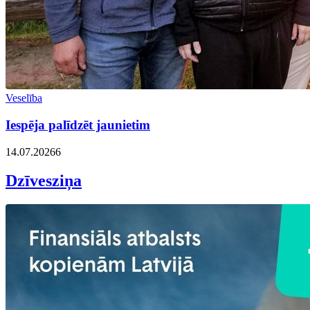
Veselība
Iespēja palīdzēt jaunietim
14.07.2026
6
Dzīvesziņa