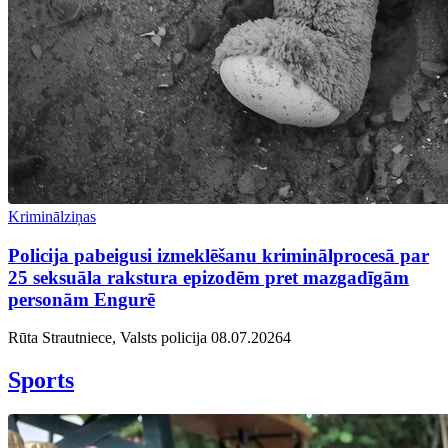
Kriminālziņas
Policija pabeigusi izmeklēšanu kriminālprocesā par
25 seksuāla rakstura epizodēm pret mazgadīgām
personām Engurē
Rūta Strautniece, Valsts policija
08.07.2026
4
Sports