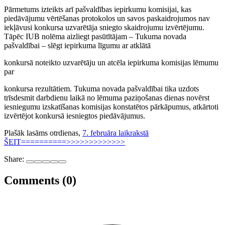
Pārmetums izteikts arī pašvaldības iepirkumu komisijai, kas
piedāvājumu vērtēšanas protokolos un savos paskaidrojumos nav
iekļāvusi konkursa uzvarētāja sniegto skaidrojumu izvērtējumu.
Tāpēc IUB nolēma aizliegt pasūtītājam – Tukuma novada
pašvaldībai – slēgt iepirkuma līgumu ar atklātā
konkursā noteikto uzvarētāju un atcēla iepirkuma komisijas lēmumu
par
konkursa rezultātiem. Tukuma novada pašvaldībai tika uzdots
trīsdesmit darbdienu laikā no lēmuma paziņošanas dienas novērst
iesniegumu izskatīšanas komisijas konstatētos pārkāpumus, atkārtoti
izvērtējot konkursā iesniegtos piedāvājumus.
Plašāk lasāms otrdienas,
7. februāra laikrakstā
ŠEIT==========>>>>>>>>>>>>>
Share:
Comments (0)