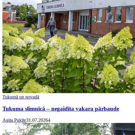
Tukumā un novadā
Tukuma slimnīcā – negaidīta vakara pārbaude
Agita Puķīte
31.07.2026
4