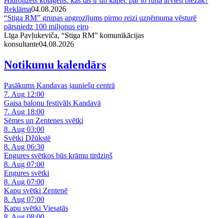
Hidrolizēts kolagēns: kas tas ir un kāpēc par to runā arvien biežāk?
Reklāma
04.08.2026
“Stiga RM” grupas apgrozījums pirmo reizi uzņēmuma vēsturē
pārsniedz 100 miljonus eiro
Līga Pavļukeviča, “Stiga RM” komunikācijas
konsultante
04.08.2026
Notikumu kalendārs
Pasākums Kandavas jauniešu centrā
7. Aug 12:00
Gaisa balonu festivāls Kandavā
7. Aug 18:00
Sēmes un Zentenes svētki
8. Aug 03:00
Svētki Džūkstē
8. Aug 06:30
Engures svētkos būs krāmu tirdziņš
8. Aug 07:00
Engures svētki
8. Aug 07:00
Kapu svētki Zentenē
8. Aug 07:00
Kapu svētki Viesatās
8. Aug 08:00