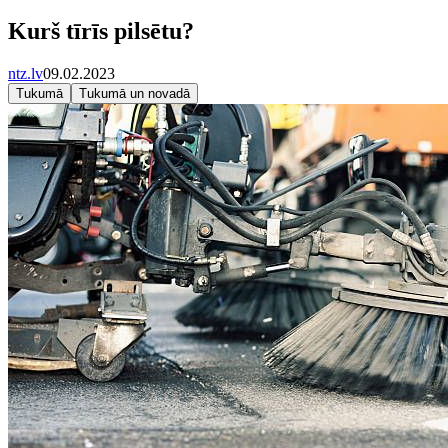
Kurš tīrīs pilsētu?
ntz.lv
09.02.2023
Tukumā
Tukumā un novadā