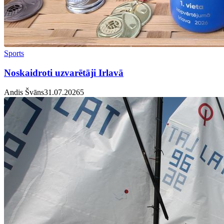
Sports
Noskaidroti uzvarētāji Irlavā
Andis Švāns
31.07.2026
5