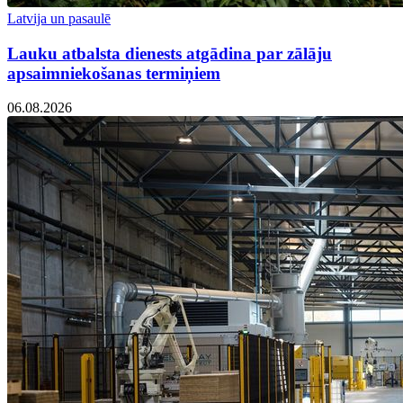
Latvija un pasaulē
Lauku atbalsta dienests atgādina par zālāju
apsaimniekošanas termiņiem
06.08.2026