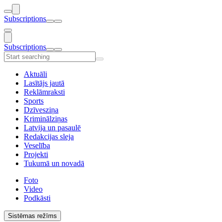
Subscriptions
Subscriptions
Aktuāli
Lasītājs jautā
Reklāmraksti
Sports
Dzīvesziņa
Kriminālziņas
Latvija un pasaulē
Redakcijas sleja
Veselība
Projekti
Tukumā un novadā
Foto
Video
Podkāsti
Sistēmas režīms