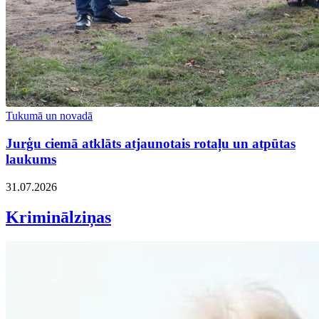
Tukumā un novadā
Jurģu ciemā atklāts atjaunotais rotaļu un atpūtas
laukums
31.07.2026
Kriminālziņas