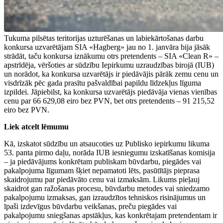
Tukuma pilsētas teritorijas uzturēšanas un labiekārtošanas darbu
konkursa uzvarētājam SIA «Hagberg» jau no 1. janvāra bija jāsāk
strādāt, taču konkursa iznākumu otrs pretendents – SIA «Clean R» –
apstrīdēja, vēršoties ar sūdzību Iepirkumu uzraudzības birojā (IUB)
un norādot, ka konkursa uzvarētājs ir piedāvājis pārāk zemu cenu un
visdrīzāk pēc gada prasītu pašvaldībai papildu līdzekļus līguma
izpildei. Jāpiebilst, ka konkursa uzvarētājs piedāvāja vienas vienības
cenu par 66 629,08 eiro bez PVN, bet otrs pretendents – 91 215,52
eiro bez PVN.
Liek atcelt lēmumu
Kā, izskatot sūdzību un atsaucoties uz Publisko iepirkumu likuma
53. panta pirmo daļu, norāda IUB iesniegumu izskatīšanas komisija
– ja piedāvājums konkrētam publiskam būvdarbu, piegādes vai
pakalpojuma līgumam šķiet nepamatoti lēts, pasūtītājs pieprasa
skaidrojumu par piedāvāto cenu vai izmaksām. Likums pieļauj
skaidrot gan ražošanas procesu, būvdarbu metodes vai sniedzamo
pakalpojumu izmaksas, gan izraudzītos tehniskos risinājumus un
īpaši izdevīgus būvdarbu veikšanas, preču piegādes vai
pakalpojumu sniegšanas apstākļus, kas konkrētajam pretendentam ir