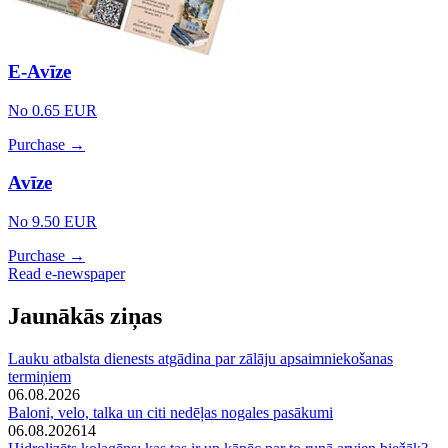
E-Avīze
No 0.65 EUR
Purchase →
Avīze
No 9.50 EUR
Purchase →
Read e-newspaper
Jaunākās ziņas
Lauku atbalsta dienests atgādina par zālāju apsaimniekošanas
termiņiem
06.08.2026
Baloni, velo, talka un citi nedēļas nogales pasākumi
06.08.2026
14