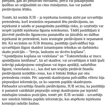
pieejami, gan arī piedāvāto būvdarbu, preču vai pakalpojumu
īpašības un oriģinalitāti un citus risinājumus, kas var padarīt
piedāvājumu lētāku.
Tomēr, kā norāda IUB – ja iepirkuma komisija atzīst par uzvarētāju
pretendentu, kurš iesniedzis nepamatoti lētu piedāvājumu, tas
iepirkumā ir saistīts ar paaugstinātu pasūtītāja risku, jo uzņēmējs var
nespēt izpildīt iepirkuma līguma noteikumus. Tādēļ pasūtītājam ir
jāizvērtē piedāvāto līgumcenu pamatotība un jāizslēdz no dalības
iepirkumā tie pretendenti, kuru iesniegtie piedāvājumi ir nepamatoti
lēti. Kā secināms no IUB lēmuma, pasūtītājs (pašvaldība) bija
uzvarētājam lūgusi skaidrot izmantojamo tehnikas un darbinieku
skaitu pozīcijās – “Ietvju, laukumu un skvēru kopšana”,
“Apstādījumu kopšana un veidošana” un “Traktortehnika ar mucu
apstādījumu laistīšanai”, kā arī skaidrot, vai uzvarētājam ir kādi īpaši
izdevīgi pakalpojumu sniegšanas vai tirgus apstākļi, sadarbības
līgumi, vienošanās u.c., kas dod tam iespēju piedāvāt finanšu
piedāvājumā norādītās cenas, kas ir būtiski lētākas par otra
pretendenta cenām. Pēc saņemtā skaidrojuma pašvaldība vēlreiz bija
pieprasījusi informāciju, uz ko saņemts papildu skaidrojums.
Pārbaudot uzvarētāja finanšu piedāvājumu, IUB secina, ka pasūtītājs
ir pamatoti vairākkārt pieprasījis sniegt skaidrojumu par iepriekš
minētajām izmaksu pozīcijām, tomēr pēc IUB secinātā – uzvarētājs
nav sniedzis būtisku papildu informāciju, kas atspēkotu iepirkuma
komisijai radušās šaubas.