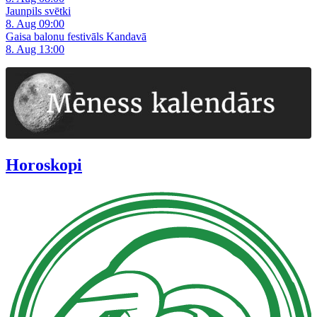
Jaunpils svētki
8. Aug 09:00
Gaisa balonu festivāls Kandavā
8. Aug 13:00
Horoskopi