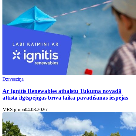
Dzīvesziņa
Ar Ignitis Renewables atbalstu Tukuma novadā
attīsta ilgtspējīgas brīvā laika pavadīšanas iespējas
MRS grupa
04.08.2026
1