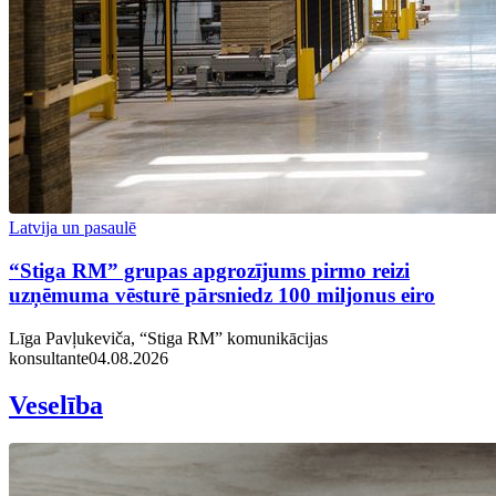
Latvija un pasaulē
“Stiga RM” grupas apgrozījums pirmo reizi
uzņēmuma vēsturē pārsniedz 100 miljonus eiro
Līga Pavļukeviča, “Stiga RM” komunikācijas
konsultante
04.08.2026
Veselība