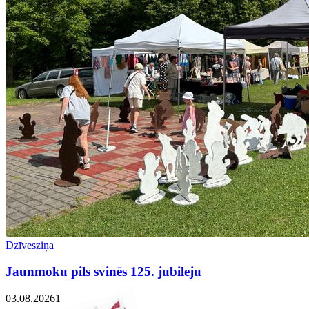
Dzīvesziņa
Jaunmoku pils svinēs 125. jubileju
03.08.2026
1