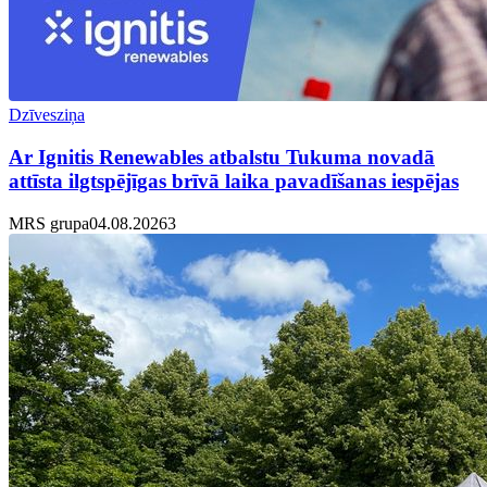
Dzīvesziņa
Ar Ignitis Renewables atbalstu Tukuma novadā
attīsta ilgtspējīgas brīvā laika pavadīšanas iespējas
MRS grupa
04.08.2026
3