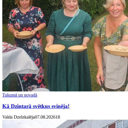
Tukumā un novadā
Kā Dzintarā svētkus svinēja!
Valda Dzelzkalēja
07.08.2026
1
8