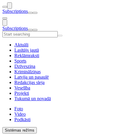
Subscriptions
Subscriptions
Aktuāli
Lasītājs jautā
Reklāmraksti
Sports
Dzīvesziņa
Kriminālziņas
Latvija un pasaulē
Redakcijas sleja
Veselība
Projekti
Tukumā un novadā
Foto
Video
Podkāsti
Sistēmas režīms