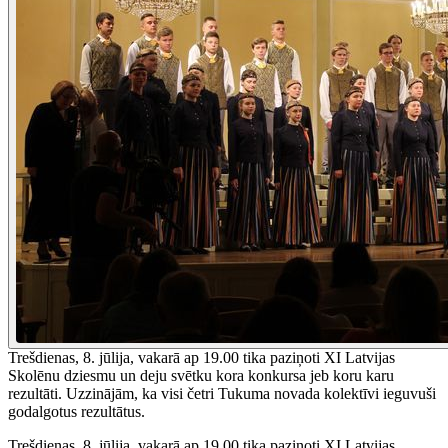
Trešdienas, 8. jūlija, vakarā ap 19.00 tika paziņoti XI Latvijas
Skolēnu dziesmu un deju svētku kora konkursa jeb koru karu
rezultāti. Uzzinājām, ka visi četri Tukuma novada kolektīvi ieguvuši
godalgotus rezultātus.
Trešdienas, 8. jūlija, vakarā ap 19.00 tika paziņoti XI Latvijas