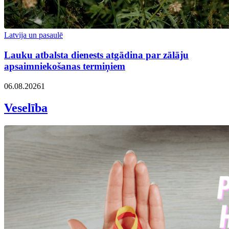
Latvija un pasaulē
Lauku atbalsta dienests atgādina par zālāju
apsaimniekošanas termiņiem
06.08.2026
1
Veselība