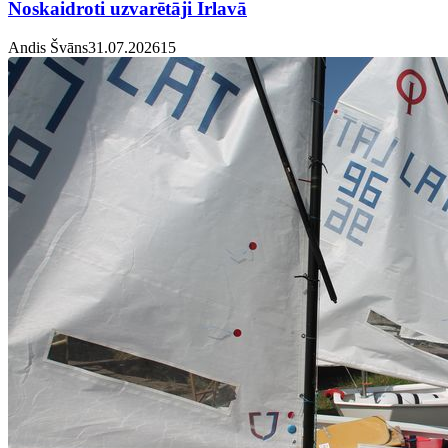
Noskaidroti uzvarētāji Irlavā
Andis Švāns
31.07.2026
1
5