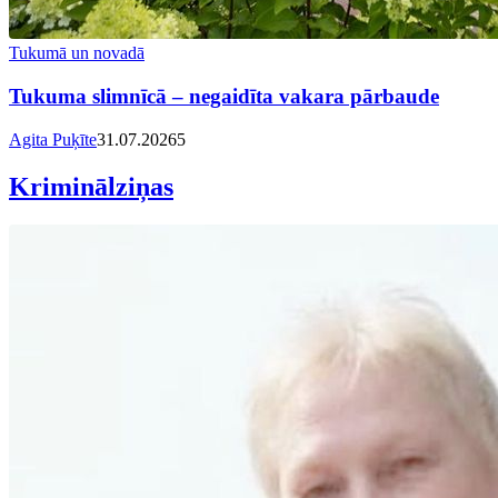
Tukumā un novadā
Tukuma slimnīcā – negaidīta vakara pārbaude
Agita Puķīte
31.07.2026
5
Kriminālziņas