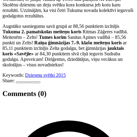
Skolēnu dziesmu un deju svētku kora konkursa jeb koru karu
rezultāti. Uzzinājām, ka visi četri Tukuma novada kolektīvi ieguvuši
godalgotus rezultātus.
Augstāko sasniegumu savā grupā ar 88,56 punktiem izcīnījis
Tukuma 2. pamatskolas meiteņu koris
Ritmas Zāģeres vadībā.
Meitenēm – Zelts!
Tumes korim
Sanitas Apines vadībā – 85,56
punkti un Zelts!
Raiņa ģimnāzijas 7.-9. klašu meiteņu koris
ar
85,11 punktiem izcīnījis Zelta godalgu, bet ģimnāzijas
jauktais
koris «Savējie»
ar 84,30 punktiem sīvā cīņā ieguvis Sudraba
godalgu. Apsveicam! Diriģentus, dziedātājus, viņu vecākus un
skolotājus – visus novadniekus!
Keywords:
Dziesmu svētki 2015
Share:
Comments (0)