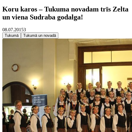
Koru karos – Tukuma novadam trīs Zelta
un viena Sudraba godalga!
08.07.2015
3
Tukumā
Tukumā un novadā