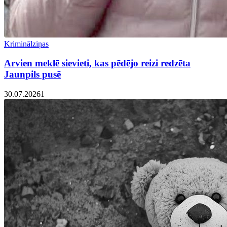
Kriminālziņas
Arvien meklē sievieti, kas pēdējo reizi redzēta
Jaunpils pusē
30.07.2026
1