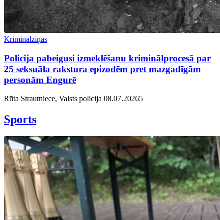
Kriminālziņas
Policija pabeigusi izmeklēšanu kriminālprocesā par
25 seksuāla rakstura epizodēm pret mazgadīgām
personām Engurē
Rūta Strautniece, Valsts policija
08.07.2026
5
Sports