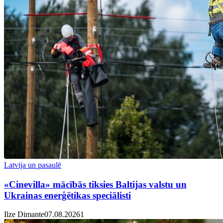
Latvija un pasaulē
«Cinevilla» mācībās tiksies Baltijas valstu un
Ukrainas enerģētikas speciālisti
Ilze Dimante
07.08.2026
1