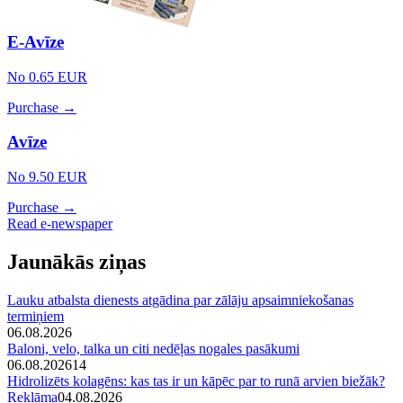
E-Avīze
No 0.65 EUR
Purchase →
Avīze
No 9.50 EUR
Purchase →
Read e-newspaper
Jaunākās ziņas
Lauku atbalsta dienests atgādina par zālāju apsaimniekošanas
termiņiem
06.08.2026
Baloni, velo, talka un citi nedēļas nogales pasākumi
06.08.2026
14
Hidrolizēts kolagēns: kas tas ir un kāpēc par to runā arvien biežāk?
Reklāma
04.08.2026