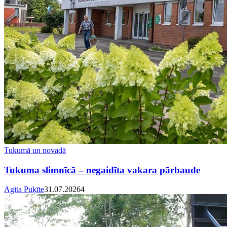
Tukumā un novadā
Tukuma slimnīcā – negaidīta vakara pārbaude
Agita Puķīte
31.07.2026
4