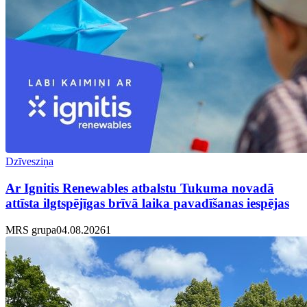
Dzīvesziņa
Ar Ignitis Renewables atbalstu Tukuma novadā
attīsta ilgtspējīgas brīvā laika pavadīšanas iespējas
MRS grupa
04.08.2026
1