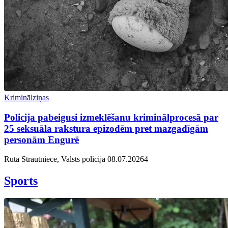
Kriminālziņas
Policija pabeigusi izmeklēšanu kriminālprocesā par
25 seksuāla rakstura epizodēm pret mazgadīgām
personām Engurē
Rūta Strautniece, Valsts policija
08.07.2026
4
Sports