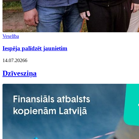
Veselība
Iespēja palīdzēt jaunietim
14.07.2026
6
Dzīvesziņa