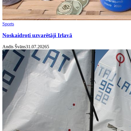
Sports
Noskaidroti uzvarētāji Irlavā
Andis Švāns
31.07.2026
5