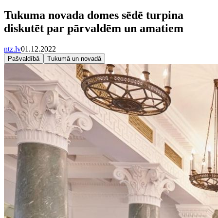
Tukuma novada domes sēdē turpina
diskutēt par pārvaldēm un amatiem
ntz.lv
01.12.2022
Pašvaldībā
Tukumā un novadā