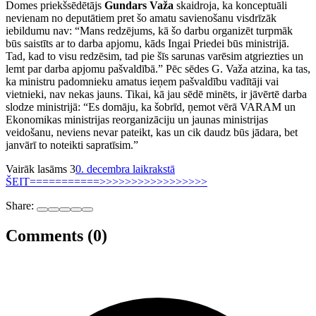
Domes priekšsēdētājs
Gundars Važa
skaidroja, ka konceptuāli
nevienam no deputātiem pret šo amatu savienošanu visdrīzāk
iebildumu nav: “Mans redzējums, kā šo darbu organizēt turpmāk
būs saistīts ar to darba apjomu, kāds Ingai Priedei būs ministrijā.
Tad, kad to visu redzēsim, tad pie šīs sarunas varēsim atgriezties un
lemt par darba apjomu pašvaldībā.” Pēc sēdes G. Važa atzina, ka tas,
ka ministru padomnieku amatus ieņem pašvaldību vadītāji vai
vietnieki, nav nekas jauns. Tikai, kā jau sēdē minēts, ir jāvērtē darba
slodze ministrijā: “Es domāju, ka šobrīd, ņemot vērā VARAM un
Ekonomikas ministrijas reorganizāciju un jaunas ministrijas
veidošanu, neviens nevar pateikt, kas un cik daudz būs jādara, bet
janvārī to noteikti sapratīsim.”
Vairāk lasāms 3
0. decembra laikrakstā
ŠEIT===========>>>>>>>>>>>>>>>>>
Share:
Comments (0)