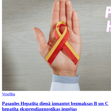
Veselība
Pasaules Hepatīta dienā izmantot bezmaksas B un C
hepatīta ekspresdiagnostikas iespējas