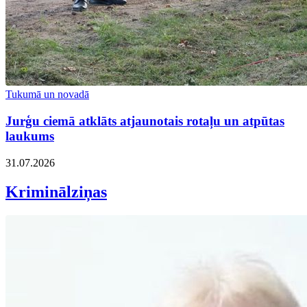
Tukumā un novadā
Jurģu ciemā atklāts atjaunotais rotaļu un atpūtas
laukums
31.07.2026
Kriminālziņas