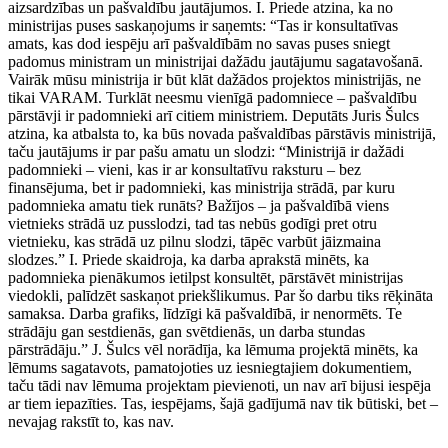
aizsardzības un pašvaldību jautājumos. I. Priede atzina, ka no
ministrijas puses saskaņojums ir saņemts: “Tas ir konsultatīvas
amats, kas dod iespēju arī pašvaldībām no savas puses sniegt
padomus ministram un ministrijai dažādu jautājumu sagatavošanā.
Vairāk mūsu ministrija ir būt klāt dažādos projektos ministrijās, ne
tikai VARAM. Turklāt neesmu vienīgā padomniece – pašvaldību
pārstāvji ir padomnieki arī citiem ministriem. Deputāts Juris Šulcs
atzina, ka atbalsta to, ka būs novada pašvaldības pārstāvis ministrijā,
taču jautājums ir par pašu amatu un slodzi: “Ministrijā ir dažādi
padomnieki – vieni, kas ir ar konsultatīvu raksturu – bez
finansējuma, bet ir padomnieki, kas ministrija strādā, par kuru
padomnieka amatu tiek runāts? Bažījos – ja pašvaldībā viens
vietnieks strādā uz pusslodzi, tad tas nebūs godīgi pret otru
vietnieku, kas strādā uz pilnu slodzi, tāpēc varbūt jāizmaina
slodzes.” I. Priede skaidroja, ka darba aprakstā minēts, ka
padomnieka pienākumos ietilpst konsultēt, pārstāvēt ministrijas
viedokli, palīdzēt saskaņot priekšlikumus. Par šo darbu tiks rēķināta
samaksa. Darba grafiks, līdzīgi kā pašvaldībā, ir nenormēts. Te
strādāju gan sestdienās, gan svētdienās, un darba stundas
pārstrādāju.” J. Šulcs vēl norādīja, ka lēmuma projektā minēts, ka
lēmums sagatavots, pamatojoties uz iesniegtajiem dokumentiem,
taču tādi nav lēmuma projektam pievienoti, un nav arī bijusi iespēja
ar tiem iepazīties. Tas, iespējams, šajā gadījumā nav tik būtiski, bet –
nevajag rakstīt to, kas nav.