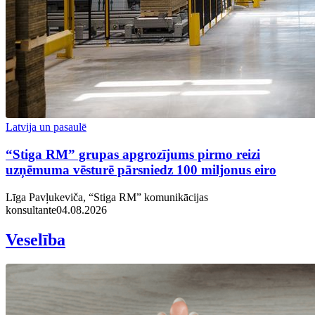
Latvija un pasaulē
“Stiga RM” grupas apgrozījums pirmo reizi
uzņēmuma vēsturē pārsniedz 100 miljonus eiro
Līga Pavļukeviča, “Stiga RM” komunikācijas
konsultante
04.08.2026
Veselība