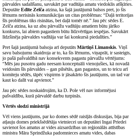
pārvaldes sadalīšanu, savukārt par vadītāja amatu viedoklis atšķīries.
Deputāte
Edīte Zelča
atzina, ka šajā jautājumā balsos pret, jo šis
lēmums nerisinās komunikācijas un citas problēmas: “Daļā teritorijas
šīs problēmas tiks risinātas, bet daļā tomēr nē.” Jau pēc sēdes E.
Zelča atzina, ka uz abu pārvalžu vadītāju amatiem būtu jārīko
konkurss, lai abiem pagastiem būtu līdzvērtīgas iespējas. Savukārt
līdzšinēja pārvaldes vadītāja var šai konkursā piedalīties.”
Pret šajā jautājumā balsoja arī deputāts
Mārtiņš Limanskis
. Viņš
savu balsojumu skaidroja ar to, ka šis lēmums, viņaprāt, ir sasteigts,
jo pašā pašvaldībā nav konsekvents pagastu pārvalžu vērtējums:
“Mēs jau pusotru gadu neesam konceptuāli vienojušies, kā novadā
veidosim šīs pārvaldes – gan pilsētās, gan pagastos, un to teicu arī
komiteju sēdēs, tāpēc vispirms ir jāsakārto šis jautājums, un tad var
kaut ko dalīt vai apvienot.”
Jau pēc sēdes noskaidrojām, ka D. Pole vēl nav informējusi
pašvaldību, kurā pārvaldē darbu turpinās.
Vērtēs slodzi ministrijā
Vēl viens jautājums, par ko domes sēdē raisījās diskusijas, bija par
atļauju domes priekšsēdētāja vietniecei un deputātei Ingai Priedei
savienot šos amatus ar vides aizsardzības un reģionālās attīstības
ministra Māra Sprindžuka padomnieces amatu vides, dabas