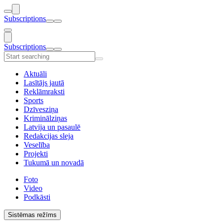
Subscriptions
Subscriptions
Aktuāli
Lasītājs jautā
Reklāmraksti
Sports
Dzīvesziņa
Kriminālziņas
Latvija un pasaulē
Redakcijas sleja
Veselība
Projekti
Tukumā un novadā
Foto
Video
Podkāsti
Sistēmas režīms