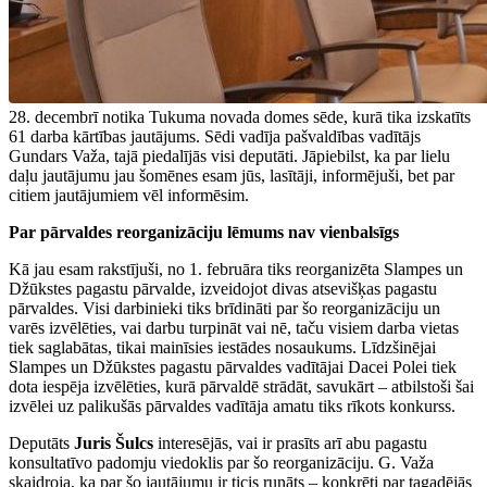
28. decembrī notika Tukuma novada domes sēde, kurā tika izskatīts
61 darba kārtības jautājums. Sēdi vadīja pašvaldības vadītājs
Gundars Važa, tajā piedalījās visi deputāti. Jāpiebilst, ka par lielu
daļu jautājumu jau šomēnes esam jūs, lasītāji, informējuši, bet par
citiem jautājumiem vēl informēsim.
Par pārvaldes reorganizāciju lēmums nav vienbalsīgs
Kā jau esam rakstījuši, no 1. februāra tiks reorganizēta Slampes un
Džūkstes pagastu pārvalde, izveidojot divas atsevišķas pagastu
pārvaldes. Visi darbinieki tiks brīdināti par šo reorganizāciju un
varēs izvēlēties, vai darbu turpināt vai nē, taču visiem darba vietas
tiek saglabātas, tikai mainīsies iestādes nosaukums. Līdzšinējai
Slampes un Džūkstes pagastu pārvaldes vadītājai Dacei Polei tiek
dota iespēja izvēlēties, kurā pārvaldē strādāt, savukārt – atbilstoši šai
izvēlei uz palikušās pārvaldes vadītāja amatu tiks rīkots konkurss.
Deputāts
Juris Šulcs
interesējās, vai ir prasīts arī abu pagastu
konsultatīvo padomju viedoklis par šo reorganizāciju. G. Važa
skaidroja, ka par šo jautājumu ir ticis runāts – konkrēti par tagadējās