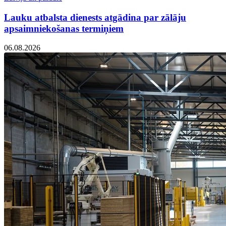
Lauku atbalsta dienests atgādina par zālāju
apsaimniekošanas termiņiem
06.08.2026