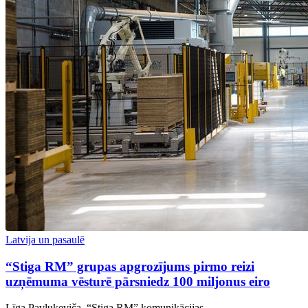
Latvija un pasaulē
“Stiga RM” grupas apgrozījums pirmo reizi
uzņēmuma vēsturē pārsniedz 100 miljonus eiro
Līga Pavļukeviča, “Stiga RM” komunikācijas