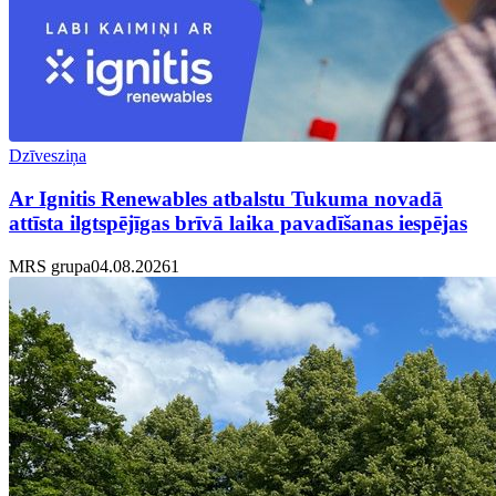
Dzīvesziņa
Ar Ignitis Renewables atbalstu Tukuma novadā
attīsta ilgtspējīgas brīvā laika pavadīšanas iespējas
MRS grupa
04.08.2026
1