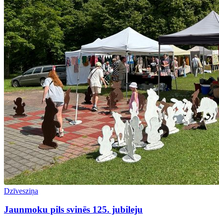
Dzīvesziņa
Jaunmoku pils svinēs 125. jubileju