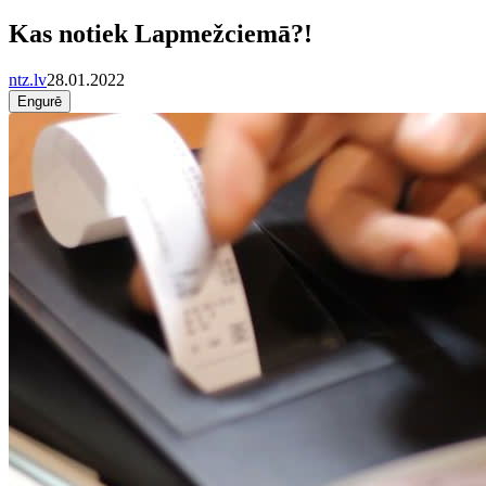
Kas notiek Lapmežciemā?!
ntz.lv
28.01.2022
Engurē