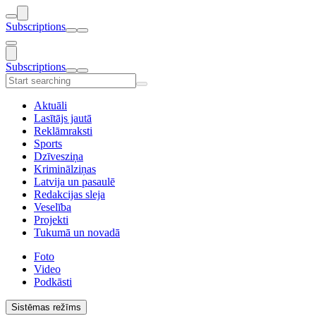
Subscriptions
Subscriptions
Aktuāli
Lasītājs jautā
Reklāmraksti
Sports
Dzīvesziņa
Kriminālziņas
Latvija un pasaulē
Redakcijas sleja
Veselība
Projekti
Tukumā un novadā
Foto
Video
Podkāsti
Sistēmas režīms