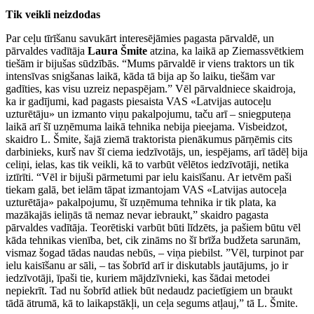
Tik veikli neizdodas
Par ceļu tīrīšanu savukārt interesējāmies pagasta pārvaldē, un
pārvaldes vadītāja
Laura Šmite
atzina, ka laikā ap Ziemassvētkiem
tiešām ir bijušas sūdzībās. “Mums pārvaldē ir viens traktors un tik
intensīvas snigšanas laikā, kāda tā bija ap šo laiku, tiešām var
gadīties, kas visu uzreiz nepaspējam.” Vēl pārvaldniece skaidroja,
ka ir gadījumi, kad pagasts piesaista VAS «Latvijas autoceļu
uzturētāju» un izmanto viņu pakalpojumu, taču arī – sniegputeņa
laikā arī šī uzņēmuma laikā tehnika nebija pieejama. Visbeidzot,
skaidro L. Šmite, šajā ziemā traktorista pienākumus pārņēmis cits
darbinieks, kurš nav šī ciema iedzīvotājs, un, iespējams, arī tādēļ bija
celiņi, ielas, kas tik veikli, kā to varbūt vēlētos iedzīvotāji, netika
iztīrīti. “Vēl ir bijuši pārmetumi par ielu kaisīšanu. Ar ietvēm paši
tiekam galā, bet ielām tāpat izmantojam VAS «Latvijas autoceļa
uzturētāja» pakalpojumu, šī uzņēmuma tehnika ir tik plata, ka
mazākajās ieliņās tā nemaz nevar iebraukt,” skaidro pagasta
pārvaldes vadītāja. Teorētiski varbūt būti līdzēts, ja pašiem būtu vēl
kāda tehnikas vienība, bet, cik zināms no šī brīža budžeta sarunām,
vismaz šogad tādas naudas nebūs, – viņa piebilst. ”Vēl, turpinot par
ielu kaisīšanu ar sāli, – tas šobrīd arī ir diskutabls jautājums, jo ir
iedzīvotāji, īpaši tie, kuriem mājdzīvnieki, kas šādai metodei
nepiekrīt. Tad nu šobrīd atliek būt nedaudz pacietīgiem un braukt
tādā ātrumā, kā to laikapstākļi, un ceļa segums atļauj,” tā L. Šmite.