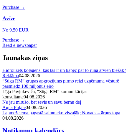
Purchase →
Avīze
No 9.50 EUR
Purchase →
Read e-newspaper
Jaunākās ziņas
Hidrolizēts kolagēns: kas tas ir un kāpēc par to runā arvien biežāk?
Reklāma
04.08.2026
“Stiga RM” grupas apgrozījums pirmo reizi uzņēmuma vēsturē
pārsniedz 100 miljonus eiro
Līga Pavļukeviča, “Stiga RM” komunikācijas
konsultante
04.08.2026
Ne jau mirušo, bet sevis un savu bērnu dēļ
Agita Puķīte
04.08.2026
1
Lapmežciema pagastā saimnieko viszaļāk; Novads – ārpus topa
04.08.2026
Notikumu kalendārs