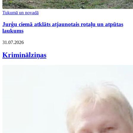
Tukumā un novadā
Jurģu ciemā atklāts atjaunotais rotaļu un atpūtas
laukums
31.07.2026
Kriminālziņas