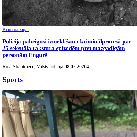
Kriminālziņas
Policija pabeigusi izmeklēšanu kriminālprocesā par
25 seksuāla rakstura epizodēm pret mazgadīgām
personām Engurē
Rūta Strautniece, Valsts policija
08.07.2026
4
Sports