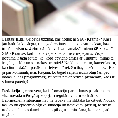
Lasītājs jautā: Gribētos uzzināt, kas notiek ar SIA «Krants»? Kase
jau kādu laiku slēgta, un tagad rēķinus jāiet uz pastu maksāt, kas
tomēr ir vismaz 4 eiro klāt. Ne visi var samaksāt internetā! Sazvanīt
SIA «Krants», kad ir tāda vajadzība, arī nav iespējams. Vispār
kopumā ir tāda sajūta, ka, kopš apvienojāmies ar Tukumu, mums te
ir galīgais klusums – nekas nenotiek! Ne klubā, ne kur, kamēr lasām,
ka citur ir dažādi pasākumi. Ietves arī reizēm tīra, reizēm – ne… Bet
ja par komunālajiem. Rēķinā, ko tagad saņem iedzīvotāji (arī pēc
kādas jaunas programmas), nu vairs nevar redzēt, piemēram, kāds ir
siltuma patēriņš.
Redakcija:
ņemot vērā, ka informāciju par kultūras pasākumiem
visa novada mērogā apkopojam regulāri, varam secināt, ka
Lapmežciemā situācijas nav ne labāka, ne sliktāka kā citviet. Notiek
tas, ko nu epidemioloģiskā situācija un noteikumi pieļauj, to skaitā
tradicionālie pasākumi – jauno pilsoņu sumināšana, koncerts gadu
mijā u.c.