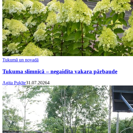
Tukumā un novadā
Tukuma slimnīcā – negaidīta vakara pārbaude
Agita Puķīte
31.07.2026
4