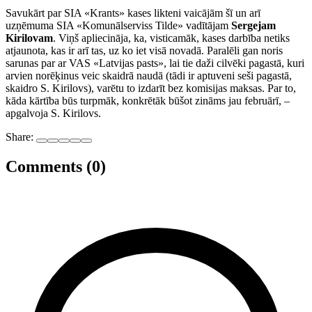
Savukārt par SIA «Krants» kases likteni vaicājām šī un arī
uzņēmuma SIA «Komunālserviss Tilde» vadītājam
Sergejam
Kirilovam
. Viņš apliecināja, ka, visticamāk, kases darbība netiks
atjaunota, kas ir arī tas, uz ko iet visā novadā. Paralēli gan noris
sarunas par ar VAS «Latvijas pasts», lai tie daži cilvēki pagastā, kuri
arvien norēķinus veic skaidrā naudā (tādi ir aptuveni seši pagastā,
skaidro S. Kirilovs), varētu to izdarīt bez komisijas maksas. Par to,
kāda kārtība būs turpmāk, konkrētāk būšot zināms jau februārī, –
apgalvoja S. Kirilovs.
Share:
Comments (0)