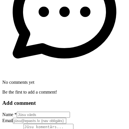
No comments yet
Be the first to add a comment!
Add comment
Confirm your email address
Name *
Email