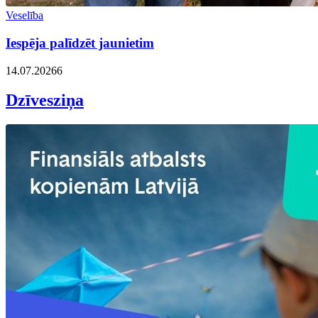
Veselība
Iespēja palīdzēt jaunietim
14.07.2026
6
Dzīvesziņa