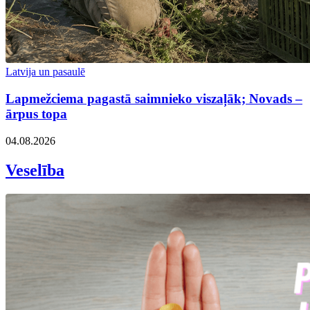
Latvija un pasaulē
Lapmežciema pagastā saimnieko viszaļāk; Novads –
ārpus topa
04.08.2026
Veselība