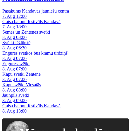
Pasākums Kandavas jauniešu centrā
7. Aug 12:00
Gaisa balonu festivāls Kandavā
7. Aug 18:00
Sēmes un Zentenes svētki
8. Aug 03:00
Svētki Džūkstē
8. Aug 06:30
Engures svētkos būs krāmu tirdziņš
8. Aug 07:00
Engures svētki
8. Aug 07:00
Kapu svētki Zentenē
8. Aug 07:00
Kapu svētki Viesatās
8. Aug 08:00
Jaunpils svētki
8. Aug 09:00
Gaisa balonu festivāls Kandavā
8. Aug 13:00