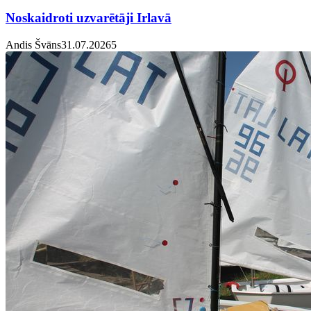
Noskaidroti uzvarētāji Irlavā
Andis Švāns
31.07.2026
5