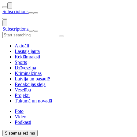
Subscriptions
Subscriptions
Aktuāli
Lasītājs jautā
Reklāmraksti
Sports
Dzīvesziņa
Kriminālziņas
Latvija un pasaulē
Redakcijas sleja
Veselība
Projekti
Tukumā un novadā
Foto
Video
Podkāsti
Sistēmas režīms