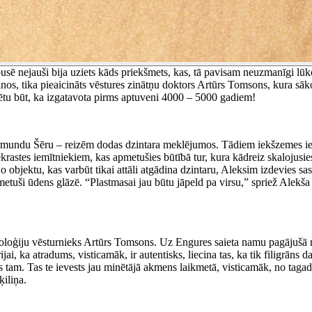
pusē nejauši bija uziets kāds priekšmets, kas, tā pavisam neuzmanīgi lū
os, tika pieaicināts vēstures zinātņu doktors Artūrs Tomsons, kura sāk
arētu būt, ka izgatavota pirms aptuveni 4000 – 5000 gadiem!
Normundu Šēru – reizēm dodas dzintara meklējumos. Tādiem iekšzemes iemīt
ekrastes iemītniekiem, kas apmetušies būtībā tur, kura kādreiz skalojusi
o objektu, kas varbūt tikai attāli atgādina dzintaru, Aleksim izdevies sas
etuši ūdens glāzē. “Plastmasai jau būtu jāpeld pa virsu,” spriež Alekša 
heoloģiju vēsturnieks Artūrs Tomsons. Uz Engures saieta namu pagājušā
ai, ka atradums, visticamāk, ir autentisks, liecina tas, ka tik filigrāns 
 tam. Tas te ievests jau minētājā akmens laikmetā, visticamāk, no tagadējās
ķiliņa.