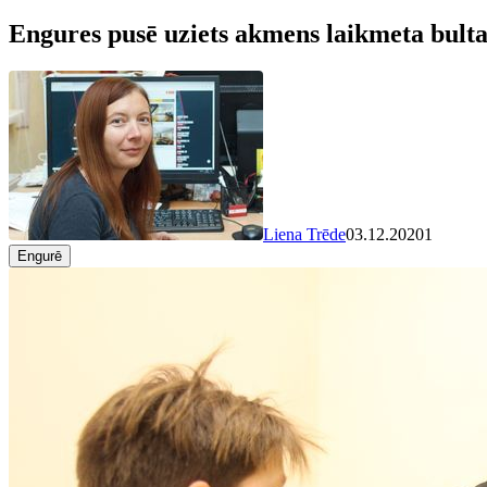
Engures pusē uziets akmens laikmeta bulta
Liena Trēde
03.12.2020
1
Engurē