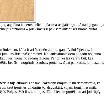
kojot, atgādina izmēros nelieku plastmasas gabaliņu…Atradēji gan bija
otnējais atzinums – priekšmets ir pavisam autentisks krama bultas
niekiem, kāda ir arī šo rindu autore, gan dīvaini šķiet tas, ka
es jūra, tas šķiet pašsaprotami. Kā lauksaimniekiem ik gadu no jauna
katīt tieši vienā no šādām reizēm. Par to, ka tas varētu būt, kas
tētis, bet šis – nogrimis. Šaubas, protams, tāpat palikušas, jo, mazums
 nedēļā bija atbraucis ar savu “akmeņu krājumu” un demonstrēja, kā
darbs, kaut trenējies un darījis to daudzkārt, viņam tomēr nesanāk.
 Polijas, Vācijas teritorijas. Tā kā iezi importēja, to arī ļoti rūpīgi