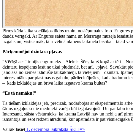
Pirms kāda laika sociālajos tīklos uznira noslēpumains foto. Engures 
daudz vērīgāki. Ar Engures saieta nama un Mērsraga muzeja iesaistīšan
uzgalis un, visticamāk, tā ir vēlīnā akmens laikmeta liecība – tātad v
Pārķemmējot dzintara pļavas
“Vērīgā acs” ir bijis engurnieks – Aleksis Šērs, kurš kopā ar tēti – 
dzintaru iespējams lasīt ne tikai pludmalē, bet arī…pļavā. Savukārt pi
jānolasa no zemes izlīdušie laukakmeņi, tā vietējiem – dzintari. Īpatnēj
interesantāks par plastmasas gabalu, pārliecinājušies, kad atradumu iem
– kāds izklaidējas un brīvā laikā izgatavo krama bultas?
“Es tā nemāku!”
Tā tiešām izklaidējas jeb, precīzāk, nodarbojas ar eksperimentālo ar
šādus uzgaļus senie mednieki varēja būt izgatavojuši. Un par labu teorij
Interesanti, stāsta vēsturnieks, ka krama Latvijā nav un nebija arī pirms
izmantoja un esot redzēti atradumi, kur apstrādāta ir pat visniecīgākā š
Vairāk lasiet
1. decembra laikrakstā ŠEIT=>