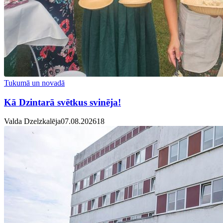
Tukumā un novadā
Kā Dzintarā svētkus svinēja!
Valda Dzelzkalēja
07.08.2026
1
8