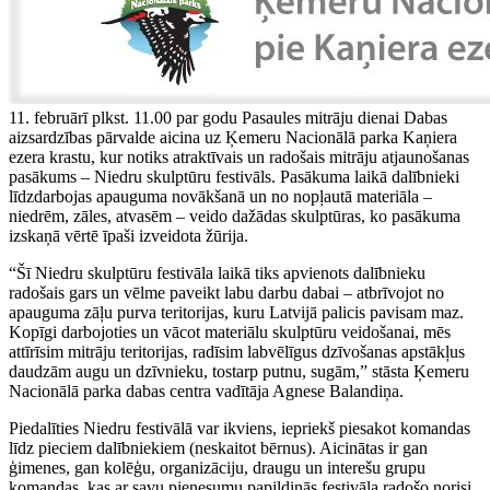
11. februārī plkst. 11.00 par godu Pasaules mitrāju dienai Dabas
aizsardzības pārvalde aicina uz Ķemeru Nacionālā parka Kaņiera
ezera krastu, kur notiks atraktīvais un radošais mitrāju atjaunošanas
pasākums – Niedru skulptūru festivāls. Pasākuma laikā dalībnieki
līdzdarbojas apauguma novākšanā un no nopļautā materiāla –
niedrēm, zāles, atvasēm – veido dažādas skulptūras, ko pasākuma
izskaņā vērtē īpaši izveidota žūrija.
“Šī Niedru skulptūru festivāla laikā tiks apvienots dalībnieku
radošais gars un vēlme paveikt labu darbu dabai – atbrīvojot no
apauguma zāļu purva teritorijas, kuru Latvijā palicis pavisam maz.
Kopīgi darbojoties un vācot materiālu skulptūru veidošanai, mēs
attīrīsim mitrāju teritorijas, radīsim labvēlīgus dzīvošanas apstākļus
daudzām augu un dzīvnieku, tostarp putnu, sugām,” stāsta Ķemeru
Nacionālā parka dabas centra vadītāja Agnese Balandiņa.
Piedalīties Niedru festivālā var ikviens, iepriekš piesakot komandas
līdz pieciem dalībniekiem (neskaitot bērnus). Aicinātas ir gan
ģimenes, gan kolēģu, organizāciju, draugu un interešu grupu
komandas, kas ar savu pienesumu papildinās festivāla radošo norisi