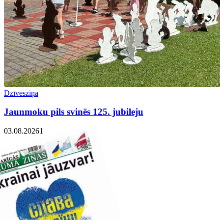
Dzīvesziņa
Jaunmoku pils svinēs 125. jubileju
03.08.2026
1