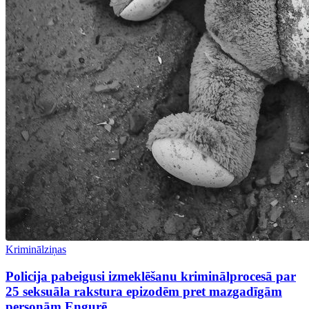
Kriminālziņas
Policija pabeigusi izmeklēšanu kriminālprocesā par
25 seksuāla rakstura epizodēm pret mazgadīgām
personām Engurē