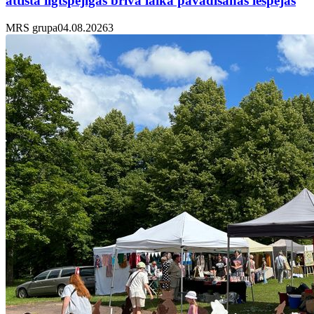
attīsta ilgtspējīgas brīvā laika pavadīšanas iespējas
MRS grupa
04.08.2026
3