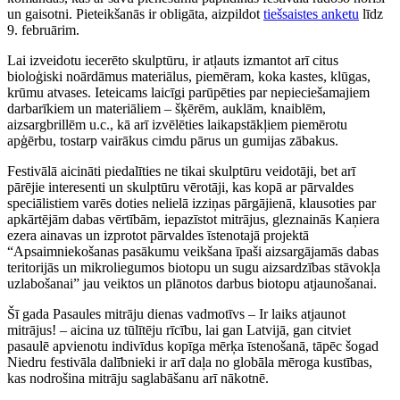
un gaisotni. Pieteikšanās ir obligāta, aizpildot
tiešsaistes anketu
līdz
9. februārim.
Lai izveidotu iecerēto skulptūru, ir atļauts izmantot arī citus
bioloģiski noārdāmus materiālus, piemēram, koka kastes, klūgas,
krūmu atvases. Ieteicams laicīgi parūpēties par nepieciešamajiem
darbarīkiem un materiāliem – šķērēm, auklām, knaiblēm,
aizsargbrillēm u.c., kā arī izvēlēties laikapstākļiem piemērotu
apģērbu, tostarp vairākus cimdu pārus un gumijas zābakus.
Festivālā aicināti piedalīties ne tikai skulptūru veidotāji, bet arī
pārējie interesenti un skulptūru vērotāji, kas kopā ar pārvaldes
speciālistiem varēs doties nelielā izziņas pārgājienā, klausoties par
apkārtējām dabas vērtībām, iepazīstot mitrājus, gleznainās Kaņiera
ezera ainavas un izprotot pārvaldes īstenotajā projektā
“Apsaimniekošanas pasākumu veikšana īpaši aizsargājamās dabas
teritorijās un mikroliegumos biotopu un sugu aizsardzības stāvokļa
uzlabošanai” jau veiktos un plānotos darbus biotopu atjaunošanai.
Šī gada Pasaules mitrāju dienas vadmotīvs – Ir laiks atjaunot
mitrājus! – aicina uz tūlītēju rīcību, lai gan Latvijā, gan citviet
pasaulē apvienotu indivīdus kopīga mērķa īstenošanā, tāpēc šogad
Niedru festivāla dalībnieki ir arī daļa no globāla mēroga kustības,
kas nodrošina mitrāju saglabāšanu arī nākotnē.