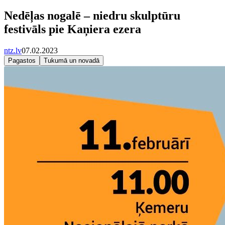
Nedēļas nogalē – niedru skulptūru
festivāls pie Kaņiera ezera
ntz.lv
07.02.2023
Pagastos
Tukumā un novadā