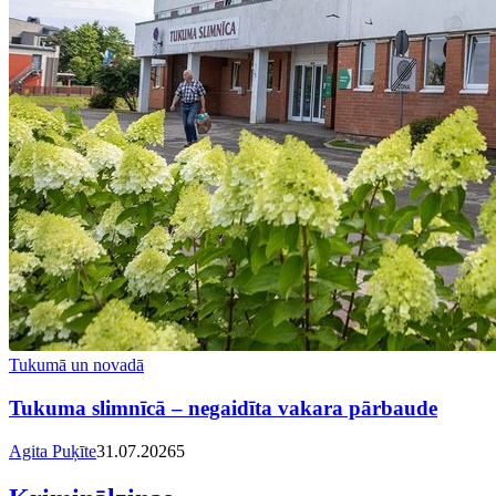
Tukumā un novadā
Tukuma slimnīcā – negaidīta vakara pārbaude
Agita Puķīte
31.07.2026
5