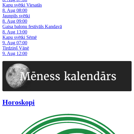
Kapu svētki Viesatās
8. Aug 08:00
Jaunpils svētki
8. Aug 09:00
Gaisa balonu festivāls Kandavā
8. Aug 13:00
Kapu svētki Sēmē
9. Aug 07:00
Tirdziņš Vānē
9. Aug 12:00
Horoskopi