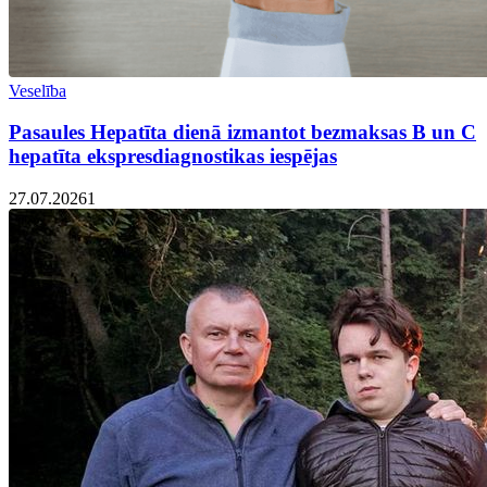
Veselība
Pasaules Hepatīta dienā izmantot bezmaksas B un C
hepatīta ekspresdiagnostikas iespējas
27.07.2026
1