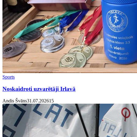
Sports
Noskaidroti uzvarētāji Irlavā
Andis Švāns
31.07.2026
1
5