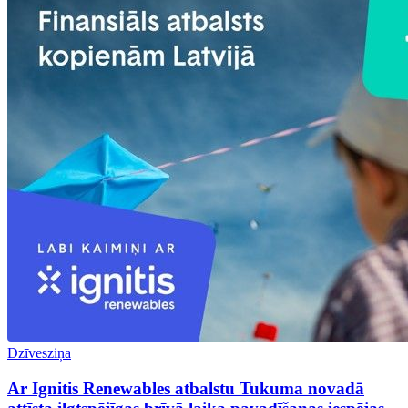
Dzīvesziņa
Ar Ignitis Renewables atbalstu Tukuma novadā