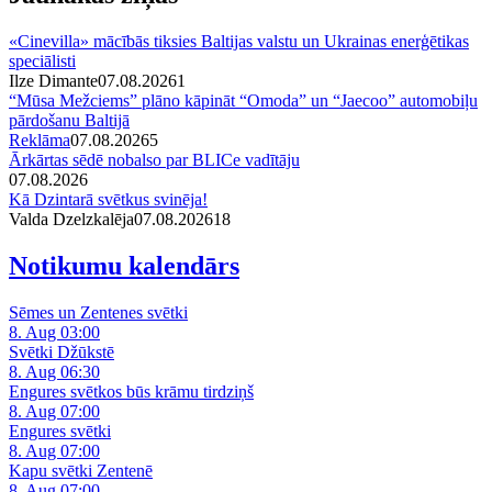
«Cinevilla» mācībās tiksies Baltijas valstu un Ukrainas enerģētikas
speciālisti
Ilze Dimante
07.08.2026
1
“Mūsa Mežciems” plāno kāpināt “Omoda” un “Jaecoo” automobiļu
pārdošanu Baltijā
Reklāma
07.08.2026
5
Ārkārtas sēdē nobalso par BLICe vadītāju
07.08.2026
Kā Dzintarā svētkus svinēja!
Valda Dzelzkalēja
07.08.2026
1
8
Notikumu kalendārs
Sēmes un Zentenes svētki
8. Aug 03:00
Svētki Džūkstē
8. Aug 06:30
Engures svētkos būs krāmu tirdziņš
8. Aug 07:00
Engures svētki
8. Aug 07:00
Kapu svētki Zentenē
8. Aug 07:00