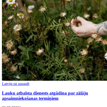
Latvija un pasaulē
Lauku atbalsta dienests atgādina par zālāju
apsaimniekošanas termiņiem