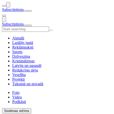
Subscriptions
Subscriptions
Aktuāli
Lasītājs jautā
Reklāmraksti
Sports
Dzīvesziņa
Kriminālziņas
Latvija un pasaulē
Redakcijas sleja
Veselība
Projekti
Tukumā un novadā
Foto
Video
Podkāsti
Sistēmas režīms