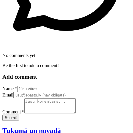
No comments yet
Be the first to add a comment!
Add comment
Confirm your email address
Name *
Email
Comment *
Submit
Tukumā un novadā