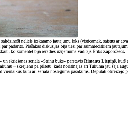
 salīdzinoši neliels izskatāmo jautājumu loks (visticamāk, saistīts ar a
 par padarīto. Plašākās diskusijas bija tieši par saimnieciskiem jautāju
skaiti, ko komentēt bija ieradies uzņēmuma vadītājs Ēriks Zaporožecs.
» un skriešanas seriāla «Strinu buks» pārstāvis
Rimants Liepiņš
, kurš 
sākumu – skrējienu pa pilsētu, kāds norisinājās arī Tukumā jau šajā augu
kad vienlaikus būtu arī seriāla noslēguma pasākums. Deputāti otrreizējo p