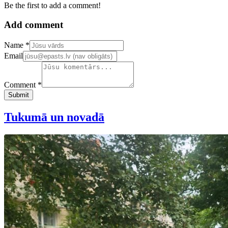
Be the first to add a comment!
Add comment
Confirm your email address
Name *
Email
Comment *
Submit
Tukumā un novadā