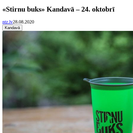
«Stirnu buks» Kandavā – 24. oktobrī
ntz.lv
28.08.2020
Kandavā