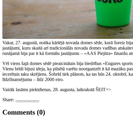
Vakar, 27. augustā, notika kārtējā novada domes sēde, kurā šoreiz bija
jautājumi, kuru skaitā arī tradicionālās novada domes vadības atskaites
runājamā bija par it kā formālu jautājumu – «AAS Piejūra» finanšu at
Vēl viens šajā domes sēdē pieaicinātais bija biedrības «Engures sports
Vienu brīdi bijusi ideja, ka pilsētā varētu noorganizēt it kā mazāku pa
iecerētais taku skrējiens. Šobrīd tiek plānots, ka tas būs 24. oktobrī, 
līdzfinansējumu – līdz 2000 eiro.
Vairāk lasāms piektdienas, 28. augusta, laikrakstā ŠEIT=>
Share:
Comments (0)