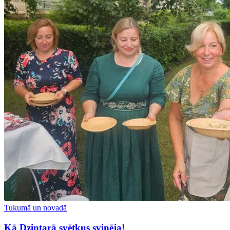
Tukumā un novadā
Kā Dzintarā svētkus svinēja!