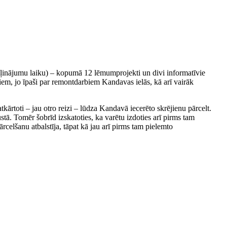
tvaļinājumu laiku) – kopumā 12 lēmumprojekti un divi informatīvie
miem, jo īpaši par remontdarbiem Kandavas ielās, kā arī vairāk
atkārtoti – jau otro reizi – lūdza Kandavā iecerēto skrējienu pārcelt.
stā. Tomēr šobrīd izskatoties, ka varētu izdoties arī pirms tam
ārcelšanu atbalstīja, tāpat kā jau arī pirms tam pielemto