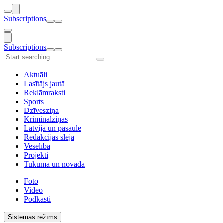
Subscriptions
Subscriptions
Aktuāli
Lasītājs jautā
Reklāmraksti
Sports
Dzīvesziņa
Kriminālziņas
Latvija un pasaulē
Redakcijas sleja
Veselība
Projekti
Tukumā un novadā
Foto
Video
Podkāsti
Sistēmas režīms