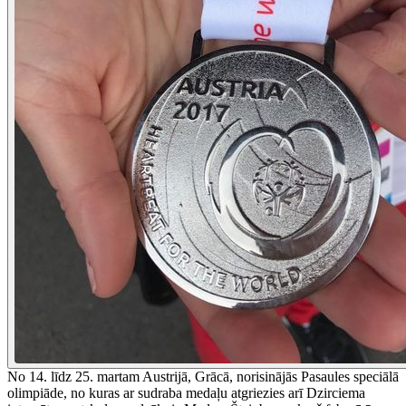
No 14. līdz 25. martam Austrijā, Grācā, norisinājās Pasaules speciālā
olimpiāde, no kuras ar sudraba medaļu atgriezies arī Dzirciema