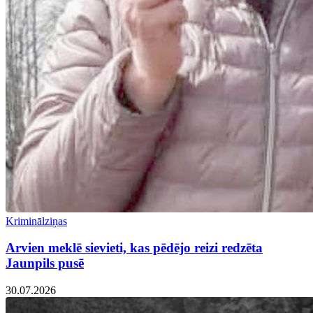
Kriminālziņas
Arvien meklē sievieti, kas pēdējo reizi redzēta
Jaunpils pusē
30.07.2026