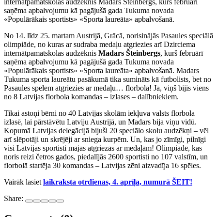
internātpamatskolas audzēknis Madars Šteinbergs, kurš februārī
saņēma apbalvojumu kā pagājušā gada Tukuma novada
«Populārākais sportists» «Sporta laureāta» apbalvošanā.
No 14. līdz 25. martam Austrijā, Grācā, norisinājās Pasaules speciālā
olimpiāde, no kuras ar sudraba medaļu atgriezies arī Dzirciema
internātpamatskolas audzēknis
Madars Šteinbergs
, kurš februārī
saņēma apbalvojumu kā pagājušā gada Tukuma novada
«Populārākais sportists» «Sporta laureāta» apbalvošanā. Madars
Tukuma sporta laureātu pasākumā tika sumināts kā futbolists, bet no
Pasaules spēlēm atgriezies ar medaļu… florbolā! Jā, viņš bijis viens
no 8 Latvijas florbola komandas – izlases – dalībniekiem.
Tikai astoņi bērni no 40 Latvijas skolām iekļuva valsts florbola
izlasē, lai pārstāvētu Latviju Austrijā, un Madars bija viņu vidū.
Kopumā Latvijas delegācijā bijuši 20 speciālo skolu audzēkņi – vēl
arī slēpotāji un skrējēji ar sniega kurpēm. Un, kas jo zīmīgi, pilnīgi
visi Latvijas sportisti mājās atgriezās ar medaļām! Olimpiādē, kas
noris reizi četros gados, piedalījās 2600 sportisti no 107 valstīm, un
florbolā startēja 30 komandas – Latvijas zēni aizvadīja 16 spēles.
Vairāk lasiet
laikraksta otrdienas, 4. aprīļa, numurā ŠEIT!
Share: