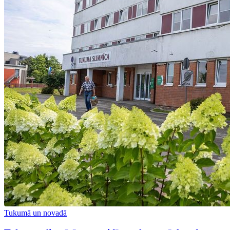
Tukumā un novadā