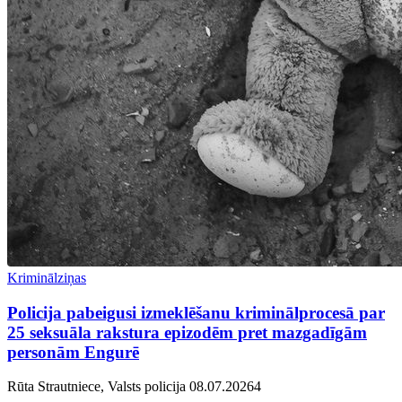
Kriminālziņas
Policija pabeigusi izmeklēšanu kriminālprocesā par
25 seksuāla rakstura epizodēm pret mazgadīgām
personām Engurē
Rūta Strautniece, Valsts policija
08.07.2026
4