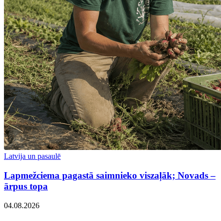
Latvija un pasaulē
Lapmežciema pagastā saimnieko viszaļāk; Novads –
ārpus topa
04.08.2026