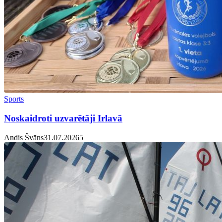
Sports
Noskaidroti uzvarētāji Irlavā
Andis Švāns
31.07.2026
5