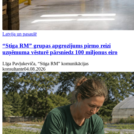
Latvija un pasaulē
“Stiga RM” grupas apgrozījums pirmo reizi
uzņēmuma vēsturē pārsniedz 100 miljonus eiro
Līga Pavļukeviča, “Stiga RM” komunikācijas
konsultante
04.08.2026