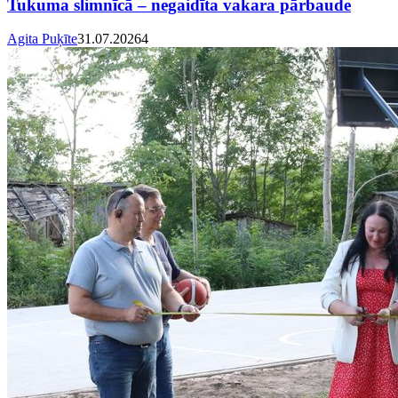
Tukuma slimnīcā – negaidīta vakara pārbaude
Agita Puķīte
31.07.2026
4