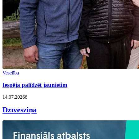
Veselība
Iespēja palīdzēt jaunietim
14.07.2026
6
Dzīvesziņa