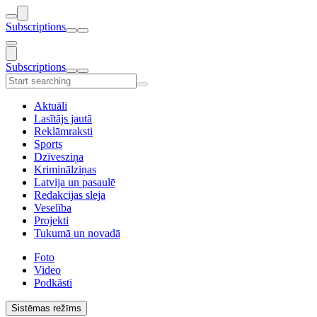
Subscriptions
Subscriptions
Aktuāli
Lasītājs jautā
Reklāmraksti
Sports
Dzīvesziņa
Kriminālziņas
Latvija un pasaulē
Redakcijas sleja
Veselība
Projekti
Tukumā un novadā
Foto
Video
Podkāsti
Sistēmas režīms