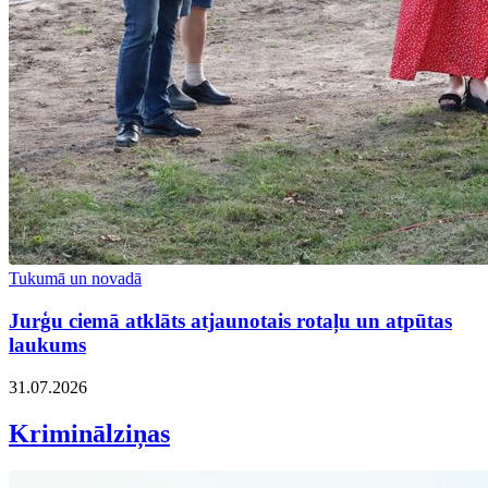
Tukumā un novadā
Jurģu ciemā atklāts atjaunotais rotaļu un atpūtas
laukums
31.07.2026
Kriminālziņas