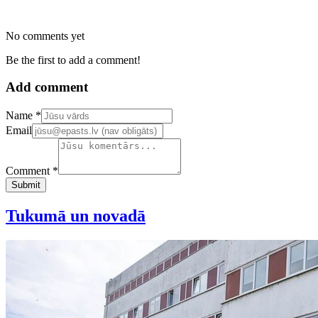
No comments yet
Be the first to add a comment!
Add comment
Confirm your email address
Name *
Email
Comment *
Submit
Tukumā un novadā