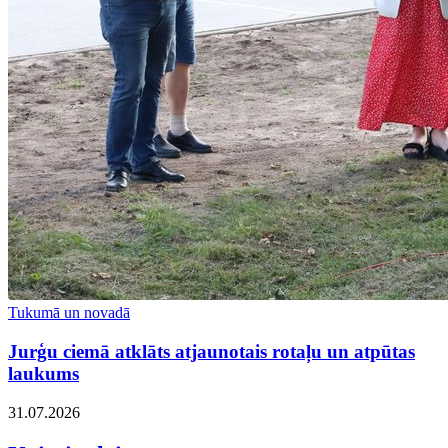
Tukumā un novadā
Jurģu ciemā atklāts atjaunotais rotaļu un atpūtas
laukums
31.07.2026