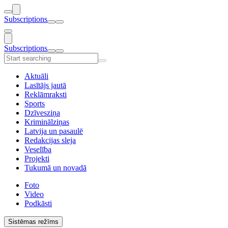
Subscriptions
Subscriptions
Aktuāli
Lasītājs jautā
Reklāmraksti
Sports
Dzīvesziņa
Kriminālziņas
Latvija un pasaulē
Redakcijas sleja
Veselība
Projekti
Tukumā un novadā
Foto
Video
Podkāsti
Sistēmas režīms