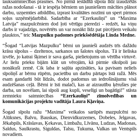
lauksaimniecības prasmes. No pirmā iestādītā sīpola līdz izaudzētās
ražas nodošanai - tā ir iespēja bērniem un jauniešiem mācīties plānot
darbu, uzņemties atbildību, izprast kvalitātes nozīmi un spert pirmos
soļus uzņēmējdarbībā. Sadarbība ar “Ezerkauliņi” un “Maxima
Latvija” mazpulcēniem dod ļoti vērtīgu pieredzi - redzēt, ka viņu
darbs ir vajadzīgs, novērtēts un var nonākt līdz pat pircējiem veikalu
plauktos,” teic
Mazpulku padomes priekšsēdētāja Linda Medne.
“Šogad “Latvijas Mazpulku” bērni un jaunieši audzēs trīs dažādu
krāsu sīpolus – dzeltenos, sarkanos un šalotes sīpolus. Tā ir lieliska
izvēle, jo katrai šķirnei ir sava garša, pielietojums un vērtība virtuvē.
Ar lielu prieku bijām klāt un vērojām, kā pirmie sīksīpoli jau
nonākuši zemē. Cik laba ir sajūta apzināties, ka pavisam neliels
sīpoliņš ar bērnu rūpēm, pacietību un darbu pārtaps īstā ražā. Mēs
esam gandarīti būt līdzās, dodot padomus un iedrošinājumu visā
audzēšanas ceļā. Bērni ir īsti malači, kas ar aizrautību ķērušies pie
darba, un novēlam, lai sīpoli aug kupli, veselīgi un bagātīgi!” stāsta
zemnieku saimniecības
“Ezerkauliņi” zīmolvedības un
komunikācijas projektu vadītāja Laura Kļaviņa.
Šogad sīpolu ražu “Maxima” veikalos sarūpēs mazpulcēni no
Alūksnes, Balvu, Bauskas, Dienvidkurzemes, Dobeles, Jelgavas,
Jēkabpils, Krāslavas, Ķekavas, Limbažu, Līvānu, Ludzas, Madonas,
Saldus, Saulkrastu, Siguldas, Talsu, Tukuma, Valkas un Ventspils
novadiem.