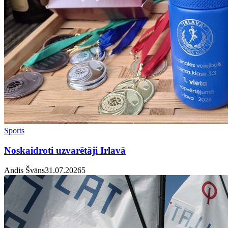
Sports
Noskaidroti uzvarētāji Irlavā
Andis Švāns
31.07.2026
5