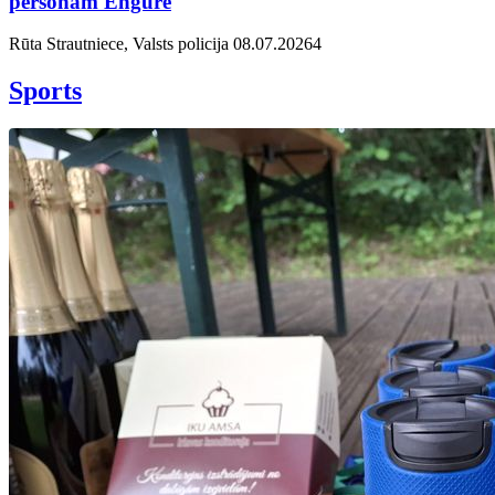
personām Engurē
Rūta Strautniece, Valsts policija
08.07.2026
4
Sports