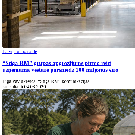
Latvija un pasaulē
“Stiga RM” grupas apgrozījums pirmo reizi
uzņēmuma vēsturē pārsniedz 100 miljonus eiro
Līga Pavļukeviča, “Stiga RM” komunikācijas
konsultante
04.08.2026