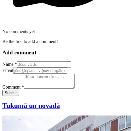
No comments yet
Be the first to add a comment!
Add comment
Confirm your email address
Name *
Email
Comment *
Submit
Tukumā un novadā