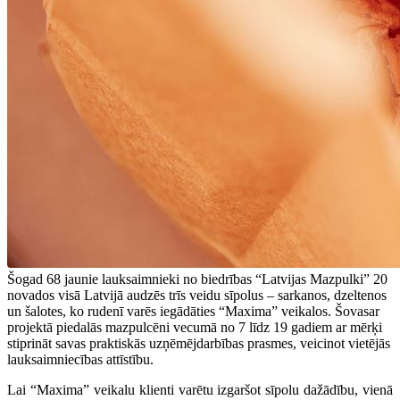
Šogad 68 jaunie lauksaimnieki no biedrības “Latvijas Mazpulki” 20
novados visā Latvijā audzēs trīs veidu sīpolus – sarkanos, dzeltenos
un šalotes, ko rudenī varēs iegādāties “Maxima” veikalos. Šovasar
projektā piedalās mazpulcēni vecumā no 7 līdz 19 gadiem ar mērķi
stiprināt savas praktiskās uzņēmējdarbības prasmes, veicinot vietējās
lauksaimniecības attīstību.
Lai “Maxima” veikalu klienti varētu izgaršot sīpolu dažādību, vienā