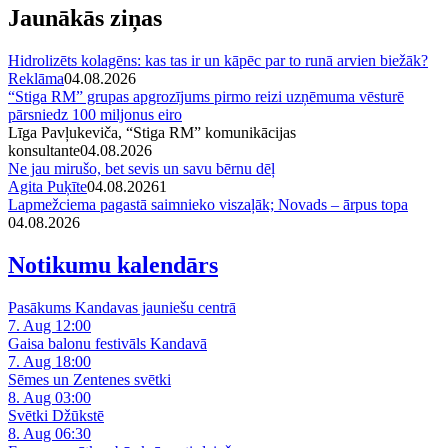
Jaunākās ziņas
Hidrolizēts kolagēns: kas tas ir un kāpēc par to runā arvien biežāk?
Reklāma
04.08.2026
“Stiga RM” grupas apgrozījums pirmo reizi uzņēmuma vēsturē
pārsniedz 100 miljonus eiro
Līga Pavļukeviča, “Stiga RM” komunikācijas
konsultante
04.08.2026
Ne jau mirušo, bet sevis un savu bērnu dēļ
Agita Puķīte
04.08.2026
1
Lapmežciema pagastā saimnieko viszaļāk; Novads – ārpus topa
04.08.2026
Notikumu kalendārs
Pasākums Kandavas jauniešu centrā
7. Aug 12:00
Gaisa balonu festivāls Kandavā
7. Aug 18:00
Sēmes un Zentenes svētki
8. Aug 03:00
Svētki Džūkstē
8. Aug 06:30