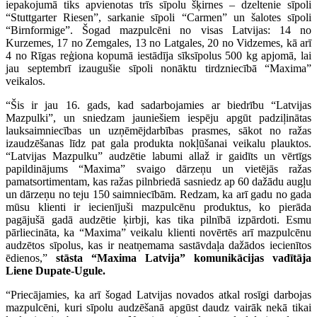
iepakojumā tiks apvienotas trīs sīpolu šķirnes – dzeltenie sīpoli
“Stuttgarter Riesen”, sarkanie sīpoli “Carmen” un šalotes sīpoli
“Birnformige”. Šogad mazpulcēni no visas Latvijas: 14 no
Kurzemes, 17 no Zemgales, 13 no Latgales, 20 no Vidzemes, kā arī
4 no Rīgas reģiona kopumā iestādīja sīksīpolus 500 kg apjomā, lai
jau septembrī izaugušie sīpoli nonāktu tirdzniecībā “Maxima”
veikalos.
“Šis ir jau 16. gads, kad sadarbojamies ar biedrību “Latvijas
Mazpulki”, un sniedzam jauniešiem iespēju apgūt padziļinātas
lauksaimniecības un uzņēmējdarbības prasmes, sākot no ražas
izaudzēšanas līdz pat gala produkta nokļūšanai veikalu plauktos.
“Latvijas Mazpulku” audzētie labumi allaž ir gaidīts un vērtīgs
papildinājums “Maxima” svaigo dārzeņu un vietējās ražas
pamatsortimentam, kas ražas pilnbriedā sasniedz ap 60 dažādu augļu
un dārzeņu no teju 150 saimniecībām. Redzam, ka arī gadu no gada
mūsu klienti ir iecienījuši mazpulcēnu produktus, ko pierāda
pagājušā gadā audzētie ķirbji, kas tika pilnībā izpārdoti. Esmu
pārliecināta, ka “Maxima” veikalu klienti novērtēs arī mazpulcēnu
audzētos sīpolus, kas ir neatņemama sastāvdaļa dažādos iecienītos
ēdienos,”
stāsta “Maxima Latvija” komunikācijas vadītāja
Liene Dupate-Ugule.
“Priecājamies, ka arī šogad Latvijas novados atkal rosīgi darbojas
mazpulcēni, kuri sīpolu audzēšanā apgūst daudz vairāk nekā tikai