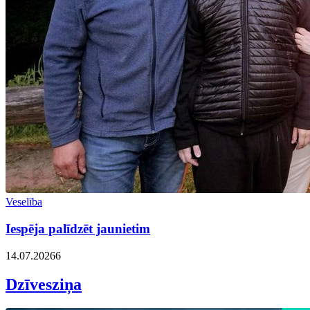
Veselība
Iespēja palīdzēt jaunietim
14.07.2026
6
Dzīvesziņa