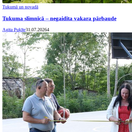
Tukumā un novadā
Tukuma slimnīcā – negaidīta vakara pārbaude
Agita Puķīte
31.07.2026
4