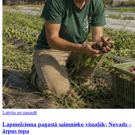
Latvija un pasaulē
Lapmežciema pagastā saimnieko viszaļāk; Novads –
ārpus topa