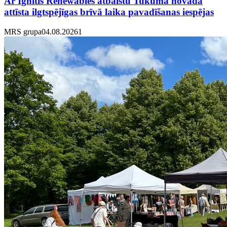
Ar Ignitis Renewables atbalstu Tukuma novadā
attīsta ilgtspējīgas brīvā laika pavadīšanas iespējas
MRS grupa
04.08.2026
1