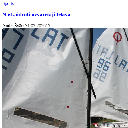
Sports
Noskaidroti uzvarētāji Irlavā
Andis Švāns
31.07.2026
1
5