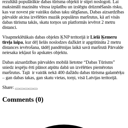
rezultātā populārākie dabas tūrisma objekti ir stipri noslogoti. Lai
maksimāli mazinātu vīrusa izplatību un izslēgtu drūzmēšanās risku,
kas var novest pie vairāku dabas taku slēgšanas, Dabas aizsardzības
pārvalde aicina izvēlēties mazāk populārus maršrutus, kā arī visās
dabas tūrisma takās, skatu torņos un platformās ievērot 2 metru
distanci.
Visapmeklētākais dabas objekts ĶNP teritorijā ir
Lielā Ķemeru
tīreļa laipa
, kur dēļ lielās noslodzes dažkārt ir apgrūtināta 2 metru
distances ievērošana, tādēļ pandēmijas laikā savā maršrutā Pārvalde
neiesaka iekļaut šo apskates objektu.
Dabas aizsardzības pārvaldes mobilā lietotne “Dabas Tūrisms”
sniedz iespēju ērti plānot atpūtu dabā un izvēlēties piemērotus
maršrutus. Tajā ir vairāk nekā 400 dažādu dabas tūrisma galamērķu
– gan dabas takas, gan skatu vietas, torņi, visā Latvijas teritorijā.
Share:
Comments (0)