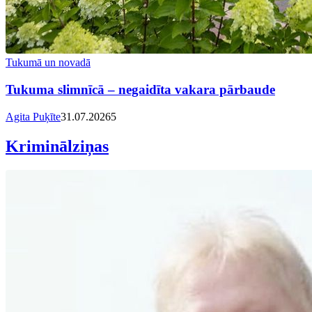
Tukumā un novadā
Tukuma slimnīcā – negaidīta vakara pārbaude
Agita Puķīte
31.07.2026
5
Kriminālziņas