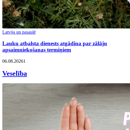
Latvija un pasaulē
Lauku atbalsta dienests atgādina par zālāju
apsaimniekošanas termiņiem
06.08.2026
1
Veselība