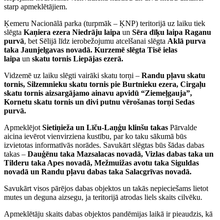
starp apmeklētājiem.
Ķemeru Nacionālā parka (turpmāk – ĶNP) teritorijā uz laiku tiek
slēgta
Kaņiera ezera Niedrāju laipa
un
Sēra dīķu laipa Raganu
purvā
, bet Sēlijā līdz ierobežojumu atcelšanai slēgta
Aklā purva
taka Jaunjelgavas novadā. Kurzemē slēgta Tisē ielas
laipa
un
skatu tornis Liepājas ezerā.
Vidzemē uz laiku slēgti vairāki skatu torņi –
Randu pļavu skatu
tornis, Silzemnieku skatu tornis pie Burtnieku ezera, Cirgaļu
skatu tornis aizsargājamo ainavu apvidū “Ziemeļgauja”,
Kornetu skatu tornis un divi putnu vērošanas torņi Sedas
purvā.
Apmeklējot
Sietiņieža un Līču-Laņģu klinšu takas
Pārvalde
aicina ievērot vienvirziena kustību, par ko taku sākumā būs
izvietotas informatīvās norādes. Savukārt slēgtas būs šādas dabas
takas –
Dauģēnu taka Mazsalacas novadā, Vizlas dabas taka un
Tilderu taka Apes novadā, Mežmuižas avotu taka Siguldas
novadā un Randu pļavu dabas taka Salacgrīvas novadā.
Savukārt visos pārējos dabas objektos un takās nepieciešams lietot
mutes un deguna aizsegu, ja teritorijā atrodas liels skaits cilvēku.
Apmeklētāju skaits dabas objektos pandēmijas laikā ir pieaudzis, kā