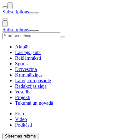
Subscriptions
Subscriptions
Aktuāli
Lasītājs jautā
Reklāmraksti
Sports
Dzīvesziņa
Kriminālziņas
Latvija un pasaulē
Redakcijas sleja
Veselība
Projekti
Tukumā un novadā
Foto
Video
Podkāsti
Sistēmas režīms