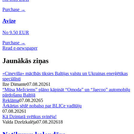
Purchase →
Avīze
No 9.50 EUR
Purchase →
Read e-newspaper
Jaunākās ziņas
«Cinevilla» mācībās tiksies Baltijas valstu un Ukrainas enerģētikas
speciālisti
Ilze Dimante
07.08.2026
1
“Mūsa Mežciems” plāno kāpināt “Omoda” un “Jaecoo” automobiļu
pārdošanu Baltijā
Reklāma
07.08.2026
5
Ārkārtas sēdē nobalso par BLICe vadītāju
07.08.2026
1
Kā Dzintarā svētkus svinēja!
Valda Dzelzkalēja
07.08.2026
1
8