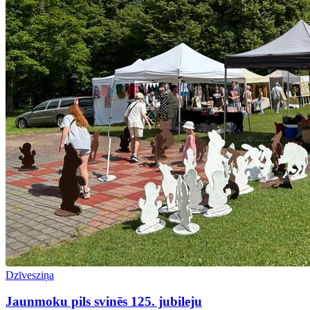
Dzīvesziņa
Jaunmoku pils svinēs 125. jubileju