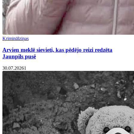
Kriminālziņas
Arvien meklē sievieti, kas pēdējo reizi redzēta
Jaunpils pusē
30.07.2026
1