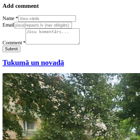
Add comment
Confirm your email address
Name *
Email
Comment *
Submit
Tukumā un novadā