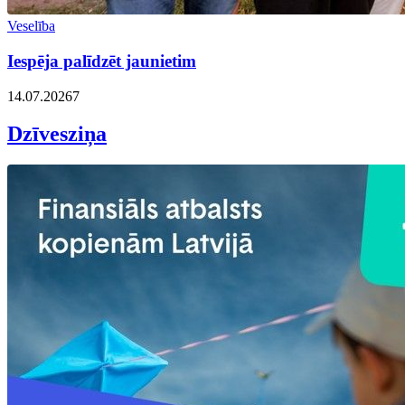
Veselība
Iespēja palīdzēt jaunietim
14.07.2026
7
Dzīvesziņa