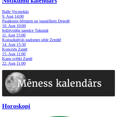
Notikumu kalendārs
Balle Vecmokās
9. Aug 14:00
Pasākums bērniem un jauniešiem Degolē
10. Aug 10:00
Iedzīvotāju sapulce Tukumā
11. Aug 15:00
Konsultatīvās padomes sēde Zemītē
14. Aug 15:30
Koncerts Zantē
15. Aug 11:00
Kapu svētki Zantē
22. Aug 11:00
Horoskopi