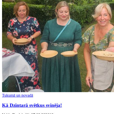
Tukumā un novadā
Kā Dzintarā svētkus svinēja!