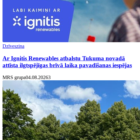
Dzīvesziņa
Ar Ignitis Renewables atbalstu Tukuma novadā
attīsta ilgtspējīgas brīvā laika pavadīšanas iespējas
MRS grupa
04.08.2026
3