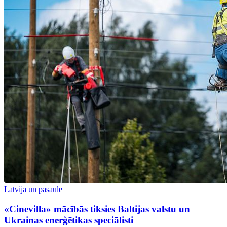
Latvija un pasaulē
«Cinevilla» mācībās tiksies Baltijas valstu un
Ukrainas enerģētikas speciālisti