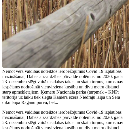
Ņemot vērā valdības noteiktos ierobežojumus Covid-19 izplatības
mazināšanai, Dabas aizsardzības pārvalde nolēmusi no 2020. gada
23. decembra slēgt vairākas dabas takas un skatu torņus, kuros nav
iespējams nodrošināt vienvirziena kustību un divu metru distanci
starp apmeklētājiem. Ķemeru Nacionālā parka (turpmāk – ĶNP)
teritorijā uz laiku tiek slēgta Kaņiera ezera Niedrāju laipa un Sēra
dīķu laipa Raganu purvā, bet...
Ņemot vērā valdības noteiktos ierobežojumus Covid-19 izplatības
mazināšanai, Dabas aizsardzības pārvalde nolēmusi no 2020. gada
23. decembra slēgt vairākas dabas takas un skatu torņus, kuros nav
iespējams nodrošināt vienvirziena kustību un divu metru distanci