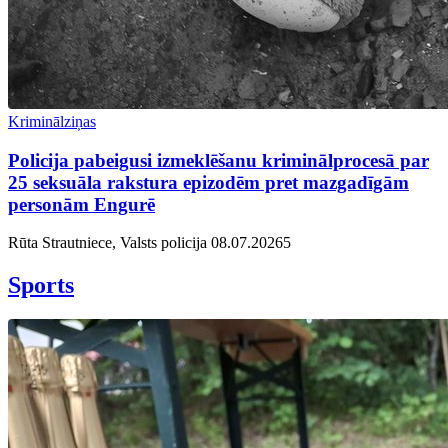
Kriminālziņas
Policija pabeigusi izmeklēšanu kriminālprocesā par
25 seksuāla rakstura epizodēm pret mazgadīgām
personām Engurē
Rūta Strautniece, Valsts policija
08.07.2026
5
Sports