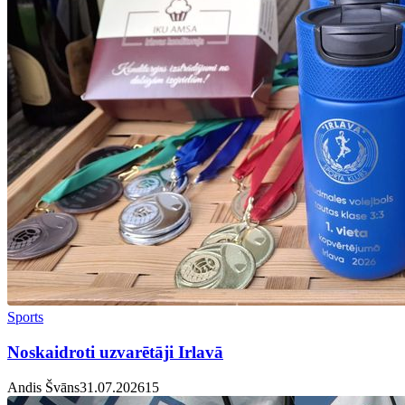
Sports
Noskaidroti uzvarētāji Irlavā
Andis Švāns
31.07.2026
1
5