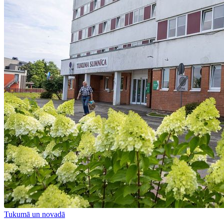
Tukumā un novadā