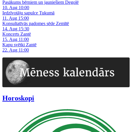
Pasākums bērniem un jauniešiem Degolē
10. Aug 10:00
Iedzīvotāju sapulce Tukumā
11. Aug 15:00
Konsultatīvās padomes sēde Zemītē
14. Aug 15:30
Koncerts Zantē
15. Aug 11:00
Kapu svētki Zantē
22. Aug 11:00
Horoskopi