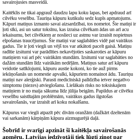
savairojusies masveidā.
Kaitēklis ne tikai apgrauž daudzu lapu koku lapas, bet apdraud arī
cilvēku veselību. Tauriņa kāpuru kutikulu sedz kupls apmatojums.
Kāpuri matiņus izmanto savai aizsardzībai, tos nometot. Šie matiņi ir
ļoti sīki, asi un satur toksīnu, kas izraisa cilvēkam ādas un arī acu
iekaisumu, bet cilvēkiem ar noslieci uz astmu var izraisīt nopietnus
elpošanas traucējumus. Šie matiņi var saglabāties vidē pat vairākus
gadus. Tie ir ļoti viegli un vējš tos var atkātoti pacelt gaisā. Matiņu
radītie izsitumi var parādīties nekavējoties saskaroties ar kāpuru
matiņiem vai arī pēc vairākām stundām. Izsitumi var saglabāties no
dažām stundām līdz vairākām nedēļām. Matiņus satur arī kāpuru
veidotie satīklojumi, kāpuru austie kokoni, ko tie auž pirms
iekūņošanās un nomestie apvalki, kāpuriem nomainot ādu. Tauriņu
matiņi nav alerģiski. Parasti medicīniskā palīdzība ietver negatīvo
simptomu (niezes) atvieglošanu. Lielākais risks no toksiskajiem
matiņiem ir no maija sākuma līdz jūlija beigām. Papildus ar cilvēku
veselību saistītajām problēmām, vairākus gadus ilgstošas
savairošanās, var izraisīt arī koku nokalšanu.
Kāpurus var viegli atpazīt pēc divām oranžām (dažkārt dzeltenām
vai sarkanām) kārpiņām kāpura aizmugurējā daļā.
Šobrīd ir svarīgi apzināt šī kaitēkļa savairošanās
apmēru. Latvijas iedzīvotāji tiek lūgti ziņot par