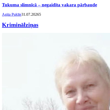
Tukuma slimnīcā – negaidīta vakara pārbaude
Agita Puķīte
31.07.2026
5
Kriminālziņas