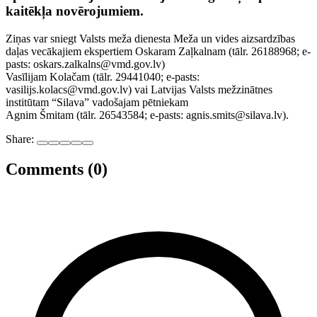
kaitēkļa novērojumiem.
Ziņas var sniegt Valsts meža dienesta Meža un vides aizsardzības
daļas vecākajiem ekspertiem Oskaram Zaļkalnam (tālr. 26188968; e-
pasts: oskars.zalkalns@vmd.gov.lv)
Vasīlijam Kolačam (tālr. 29441040; e-pasts:
vasilijs.kolacs@vmd.gov.lv) vai Latvijas Valsts mežzinātnes
institūtam “Silava” vadošajam pētniekam
Agnim Šmitam (tālr. 26543584; e-pasts: agnis.smits@silava.lv).
Share:
Comments (0)