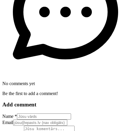
No comments yet
Be the first to add a comment!
Add comment
Confirm your email address
Name *
Email