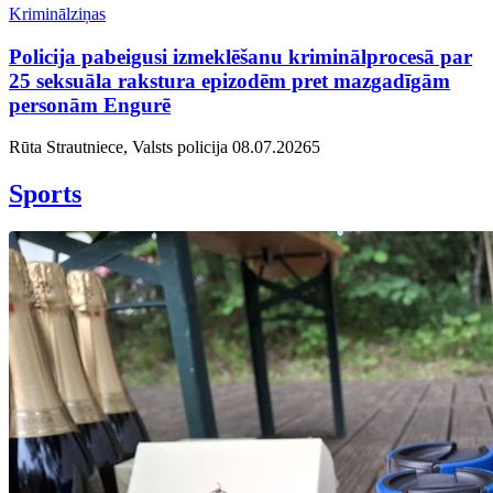
Kriminālziņas
Policija pabeigusi izmeklēšanu kriminālprocesā par
25 seksuāla rakstura epizodēm pret mazgadīgām
personām Engurē
Rūta Strautniece, Valsts policija
08.07.2026
5
Sports