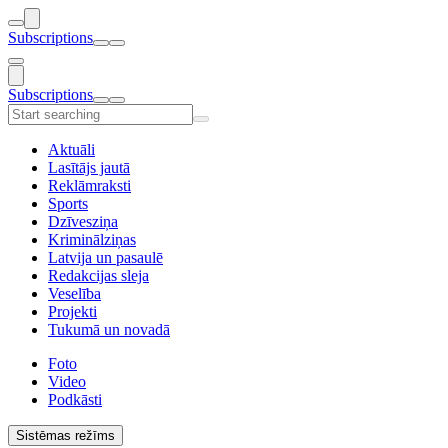
Subscriptions
Subscriptions
Aktuāli
Lasītājs jautā
Reklāmraksti
Sports
Dzīvesziņa
Kriminālziņas
Latvija un pasaulē
Redakcijas sleja
Veselība
Projekti
Tukumā un novadā
Foto
Video
Podkāsti
Sistēmas režīms