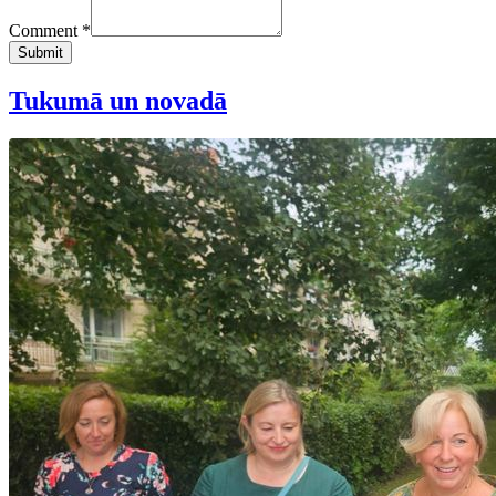
Comment *
Submit
Tukumā un novadā