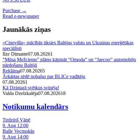
Purchase →
Read e-newspaper
Jaunākās ziņas
«Cinevilla» mācībās tiksies Baltijas valstu un Ukrainas enerģētikas
speciālisti
Ilze Dimante
07.08.2026
1
“Mūsa Mežciems” plāno kāpināt “Omoda” un “Jaecoo” automobiļu
pārdošanu Baltijā
Reklāma
07.08.2026
5
Ārkārtas sēdē nobalso par BLICe vadītāju
07.08.2026
1
Kā Dzintarā svētkus svinēja!
Valda Dzelzkalēja
07.08.2026
1
8
Notikumu kalendārs
Tirdziņš Vānē
9. Aug 12:00
Balle Vecmokās
9. Aug 14:00