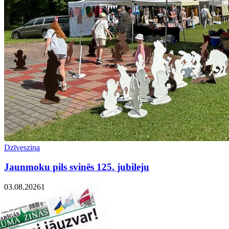
Dzīvesziņa
Jaunmoku pils svinēs 125. jubileju
03.08.2026
1