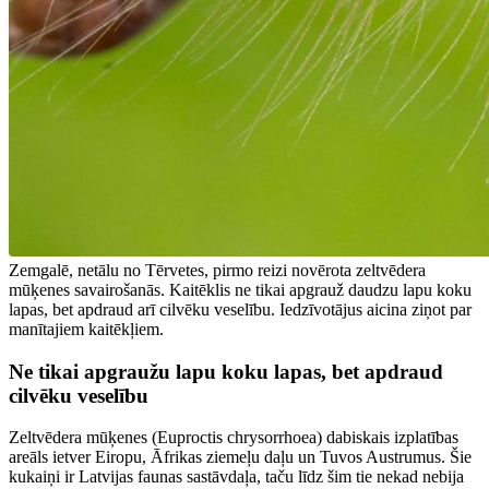
Zemgalē, netālu no Tērvetes, pirmo reizi novērota zeltvēdera
mūķenes savairošanās. Kaitēklis ne tikai apgrauž daudzu lapu koku
lapas, bet apdraud arī cilvēku veselību. Iedzīvotājus aicina ziņot par
manītajiem kaitēkļiem.
Ne tikai apgraužu lapu koku lapas, bet apdraud
cilvēku veselību
Zeltvēdera mūķenes (Euproctis chrysorrhoea) dabiskais izplatības
areāls ietver Eiropu, Āfrikas ziemeļu daļu un Tuvos Austrumus. Šie
kukaiņi ir Latvijas faunas sastāvdaļa, taču līdz šim tie nekad nebija