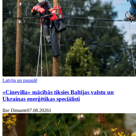
Latvija un pasaulē
«Cinevilla» mācībās tiksies Baltijas valstu un
Ukrainas enerģētikas speciālisti
Ilze Dimante
07.08.2026
1