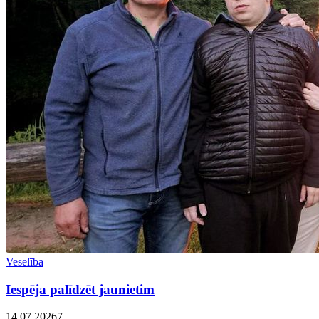
Veselība
Iespēja palīdzēt jaunietim
14.07.2026
7