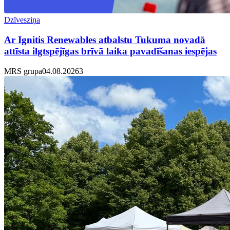
Dzīvesziņa
Ar Ignitis Renewables atbalstu Tukuma novadā
attīsta ilgtspējīgas brīvā laika pavadīšanas iespējas
MRS grupa
04.08.2026
3