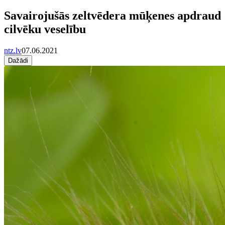
Savairojušās zeltvēdera mūķenes apdraud
cilvēku veselību
ntz.lv
07.06.2021
Dažādi