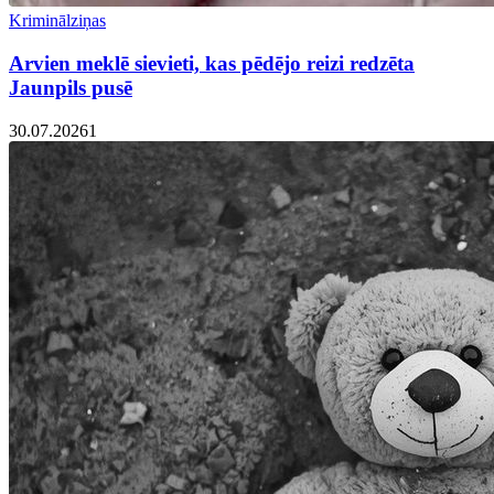
Kriminālziņas
Arvien meklē sievieti, kas pēdējo reizi redzēta
Jaunpils pusē
30.07.2026
1