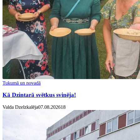
Tukumā un novadā
Kā Dzintarā svētkus svinēja!
Valda Dzelzkalēja
07.08.2026
1
8