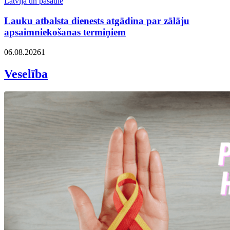
Latvija un pasaulē
Lauku atbalsta dienests atgādina par zālāju
apsaimniekošanas termiņiem
06.08.2026
1
Veselība