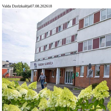
Valda Dzelzkalēja
07.08.2026
1
8