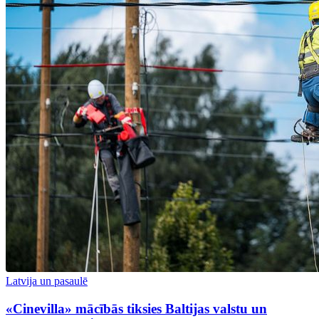
Latvija un pasaulē
«Cinevilla» mācībās tiksies Baltijas valstu un