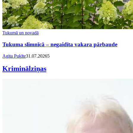
Tukumā un novadā
Tukuma slimnīcā – negaidīta vakara pārbaude
Agita Puķīte
31.07.2026
5
Kriminālziņas