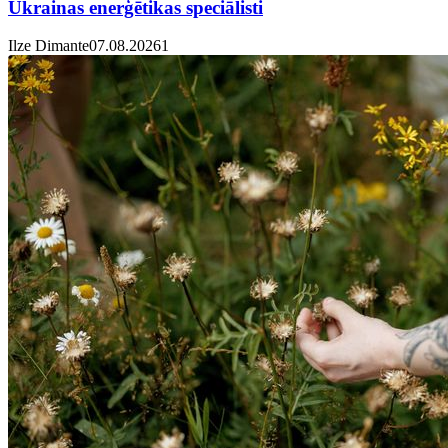
Ukrainas enerģētikas speciālisti
Ilze Dimante
07.08.2026
1