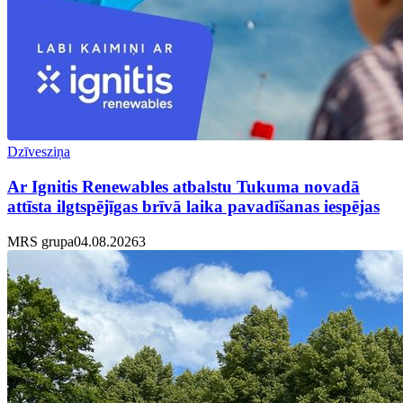
Dzīvesziņa
Ar Ignitis Renewables atbalstu Tukuma novadā
attīsta ilgtspējīgas brīvā laika pavadīšanas iespējas
MRS grupa
04.08.2026
3