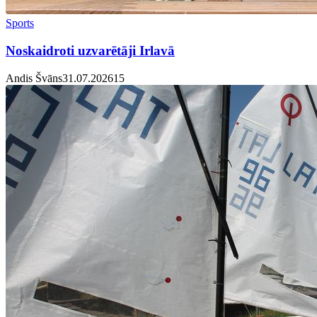
Sports
Noskaidroti uzvarētāji Irlavā
Andis Švāns
31.07.2026
1
5