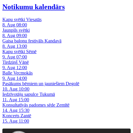
Notikumu kalendārs
Kapu svētki Viesatās
8. Aug 08:00
Jaunpils svētki
8. Aug 09:00
Gaisa balonu festivāls Kandavā
8. Aug 13:00
Kapu svētki Sēmē
9. Aug 07:00
Tirdziņš Vānē
9. Aug 12:00
Balle Vecmokās
9. Aug 14:00
Pasākums bērniem un jauniešiem Degolē
10. Aug 10:00
Iedzīvotāju sapulce Tukumā
11. Aug 15:00
Konsultatīvās padomes sēde Zemītē
14. Aug 15:30
Koncerts Zantē
15. Aug 11:00