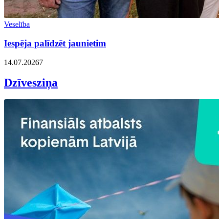
Veselība
Iespēja palīdzēt jaunietim
14.07.2026
7
Dzīvesziņa