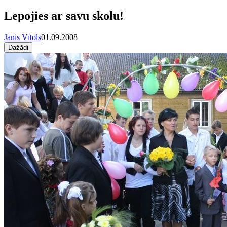
Lepojies ar savu skolu!
Jānis Vītols
01.09.2008
Dažādi