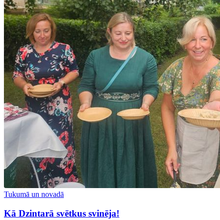
Tukumā un novadā
Kā Dzintarā svētkus svinēja!