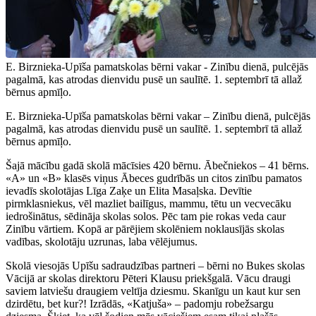
E. Birznieka-Upīša pamatskolas bērni vakar - Zinību dienā, pulcējās
pagalmā, kas atrodas dienvidu pusē un saulītē. 1. septembrī tā allaž
bērnus apmīļo.
E. Birznieka-Upīša pamatskolas bērni vakar – Zinību dienā, pulcējās
pagalmā, kas atrodas dienvidu pusē un saulītē. 1. septembrī tā allaž
bērnus apmīļo.
Šajā mācību gadā skolā mācīsies 420 bērnu. Ābečniekos – 41 bērns.
«A» un «B» klasēs viņus Ābeces gudrībās un citos zinību pamatos
ievadīs skolotājas Līga Zaķe un Elita Masaļska. Devītie
pirmklasniekus, vēl mazliet bailīgus, mammu, tētu un vecvecāku
iedrošinātus, sēdināja skolas solos. Pēc tam pie rokas veda caur
Zinību vārtiem. Kopā ar pārējiem skolēniem noklausījās skolas
vadības, skolotāju uzrunas, laba vēlējumus.
Skolā viesojās Upīšu sadraudzības partneri – bērni no Bukes skolas
Vācijā ar skolas direktoru Pēteri Klausu priekšgalā. Vācu draugi
saviem latviešu draugiem veltīja dziesmu. Skanīgu un kaut kur sen
dzirdētu, bet kur?! Izrādās, «Katjuša» – padomju robežsargu