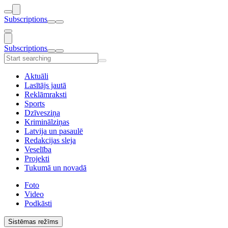
Subscriptions
Subscriptions
Aktuāli
Lasītājs jautā
Reklāmraksti
Sports
Dzīvesziņa
Kriminālziņas
Latvija un pasaulē
Redakcijas sleja
Veselība
Projekti
Tukumā un novadā
Foto
Video
Podkāsti
Sistēmas režīms