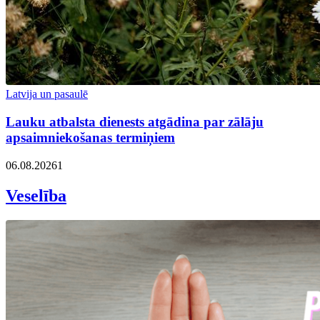
Latvija un pasaulē
Lauku atbalsta dienests atgādina par zālāju
apsaimniekošanas termiņiem
06.08.2026
1
Veselība