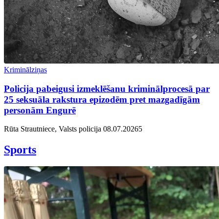
Kriminālziņas
Policija pabeigusi izmeklēšanu kriminālprocesā par
25 seksuāla rakstura epizodēm pret mazgadīgām
personām Engurē
Rūta Strautniece, Valsts policija
08.07.2026
5
Sports