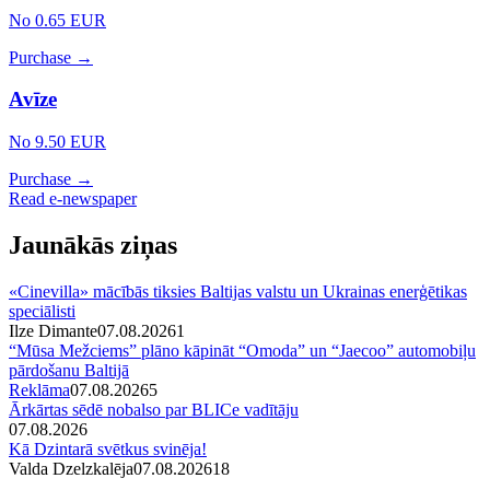
No 0.65 EUR
Purchase →
Avīze
No 9.50 EUR
Purchase →
Read e-newspaper
Jaunākās ziņas
«Cinevilla» mācībās tiksies Baltijas valstu un Ukrainas enerģētikas
speciālisti
Ilze Dimante
07.08.2026
1
“Mūsa Mežciems” plāno kāpināt “Omoda” un “Jaecoo” automobiļu
pārdošanu Baltijā
Reklāma
07.08.2026
5
Ārkārtas sēdē nobalso par BLICe vadītāju
07.08.2026
Kā Dzintarā svētkus svinēja!
Valda Dzelzkalēja
07.08.2026
1
8