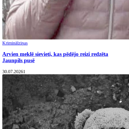
Kriminālziņas
Arvien meklē sievieti, kas pēdējo reizi redzēta
Jaunpils pusē
30.07.2026
1