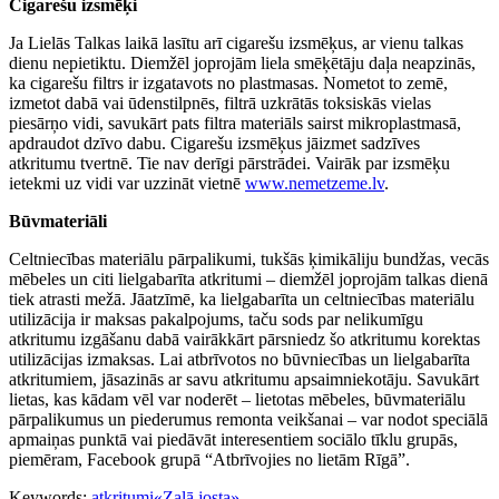
Cigarešu izsmēķi
Ja Lielās Talkas laikā lasītu arī cigarešu izsmēķus, ar vienu talkas
dienu nepietiktu. Diemžēl joprojām liela smēķētāju daļa neapzinās,
ka cigarešu filtrs ir izgatavots no plastmasas. Nometot to zemē,
izmetot dabā vai ūdenstilpnēs, filtrā uzkrātās toksiskās vielas
piesārņo vidi, savukārt pats filtra materiāls sairst mikroplastmasā,
apdraudot dzīvo dabu. Cigarešu izsmēķus jāizmet sadzīves
atkritumu tvertnē. Tie nav derīgi pārstrādei. Vairāk par izsmēķu
ietekmi uz vidi var uzzināt vietnē
www.nemetzeme.lv
.
Būvmateriāli
Celtniecības materiālu pārpalikumi, tukšās ķimikāliju bundžas, vecās
mēbeles un citi lielgabarīta atkritumi – diemžēl joprojām talkas dienā
tiek atrasti mežā. Jāatzīmē, ka lielgabarīta un celtniecības materiālu
utilizācija ir maksas pakalpojums, taču sods par nelikumīgu
atkritumu izgāšanu dabā vairākkārt pārsniedz šo atkritumu korektas
utilizācijas izmaksas. Lai atbrīvotos no būvniecības un lielgabarīta
atkritumiem, jāsazinās ar savu atkritumu apsaimniekotāju. Savukārt
lietas, kas kādam vēl var noderēt – lietotas mēbeles, būvmateriālu
pārpalikumus un piederumus remonta veikšanai – var nodot speciālā
apmaiņas punktā vai piedāvāt interesentiem sociālo tīklu grupās,
piemēram, Facebook grupā “Atbrīvojies no lietām Rīgā”.
Keywords:
atkritumi
«Zaļā josta»