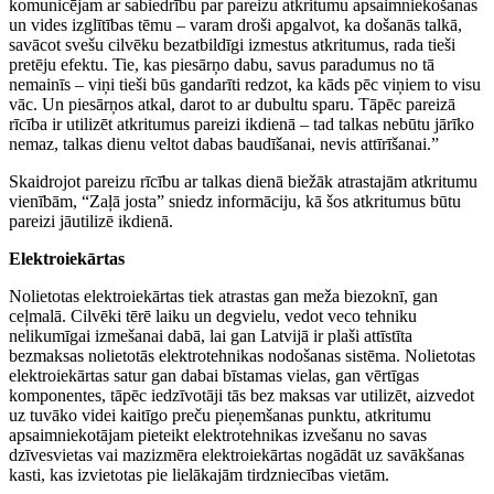
komunicējam ar sabiedrību par pareizu atkritumu apsaimniekošanas
un vides izglītības tēmu – varam droši apgalvot, ka došanās talkā,
savācot svešu cilvēku bezatbildīgi izmestus atkritumus, rada tieši
pretēju efektu. Tie, kas piesārņo dabu, savus paradumus no tā
nemainīs – viņi tieši būs gandarīti redzot, ka kāds pēc viņiem to visu
vāc. Un piesārņos atkal, darot to ar dubultu sparu. Tāpēc pareizā
rīcība ir utilizēt atkritumus pareizi ikdienā – tad talkas nebūtu jārīko
nemaz, talkas dienu veltot dabas baudīšanai, nevis attīrīšanai.”
Skaidrojot pareizu rīcību ar talkas dienā biežāk atrastajām atkritumu
vienībām, “Zaļā josta” sniedz informāciju, kā šos atkritumus būtu
pareizi jāutilizē ikdienā.
Elektroiekārtas
Nolietotas elektroiekārtas tiek atrastas gan meža biezoknī, gan
ceļmalā. Cilvēki tērē laiku un degvielu, vedot veco tehniku
nelikumīgai izmešanai dabā, lai gan Latvijā ir plaši attīstīta
bezmaksas nolietotās elektrotehnikas nodošanas sistēma. Nolietotas
elektroiekārtas satur gan dabai bīstamas vielas, gan vērtīgas
komponentes, tāpēc iedzīvotāji tās bez maksas var utilizēt, aizvedot
uz tuvāko videi kaitīgo preču pieņemšanas punktu, atkritumu
apsaimniekotājam pieteikt elektrotehnikas izvešanu no savas
dzīvesvietas vai mazizmēra elektroiekārtas nogādāt uz savākšanas
kasti, kas izvietotas pie lielākajām tirdzniecības vietām.