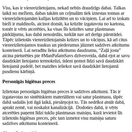
Viss, kas ir vienreizlietojams, nekad nebūs draudzīgs dabai. Talkas
laikā no mežiem, dabas takām un ceļmalām tiek iznestas tonnas ar
vienreizlietojamām kafijas krūzītēm un to vāciņiem. Lai arī to izskats
bieži ir maldinošs, aicinot domāt, ka krūzīte izgatavota no kartona,
tomēr ir vērts atcerēties, ka visas šīs krūzītes satur plastmasas
pārklājumu, kas dabā nenoārdās, turklāt nav arī derīgs pārstrādei.
Tāpēc izlietotās vienreizlietojamās krūzes un to vāciņus, kā arī citus
vienreizlietojamos traukus un piederumus jāizmet sadzīves atkritumu
konteinerā. Lai neradītu lieku atkritumu daudzumu, “Zaļā josta”
aicina pieturēties pie #ManPašamSavs dzīvesveida, dabā ejot ar savu
daudzkārt lietojamo termokrūzi, ūdeni ņemot līdzi savā daudzkārt
lietojamā pudelē, bet maizītes ieliekot savā daudzkārt lietojamā
pusdienu kārbiņā.
Personīgās higiēnas preces
Izlietotas personīgās higiēnas preces ir sadzīves atkritumi. Tās ir
izgatavotas no sintētiskiem materiāliem vai satur plastmasu, tāpēc
dabā sadalās ļoti ilgā laikā, piesārņojot to. Tās nedrīkst atstāt dabā,
aprakt zemē, vai noskalot kanalizācijā. Dodoties dabā, ir vērts
atcerēties paņemt līdzi tukšu plastmasas maisiņu, kurā ievietot šīs
izlietotās higiēnas preces, pēc tam izmetot visu maisiņa saturu
sadzīves atkritumu konteinerā.