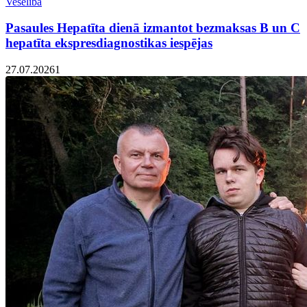
Veselība
Pasaules Hepatīta dienā izmantot bezmaksas B un C
hepatīta ekspresdiagnostikas iespējas
27.07.2026
1