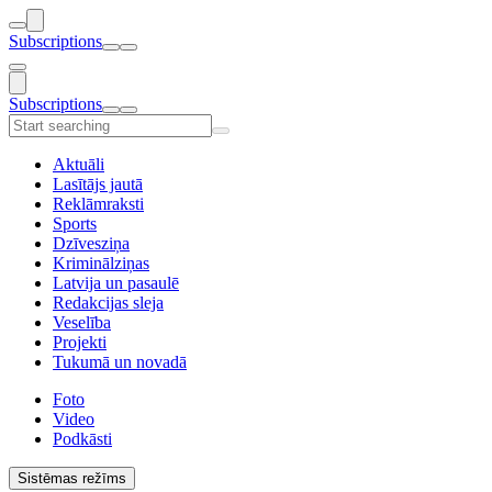
Subscriptions
Subscriptions
Aktuāli
Lasītājs jautā
Reklāmraksti
Sports
Dzīvesziņa
Kriminālziņas
Latvija un pasaulē
Redakcijas sleja
Veselība
Projekti
Tukumā un novadā
Foto
Video
Podkāsti
Sistēmas režīms