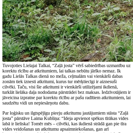
Tuvojoties Lielajai Talkai, “Zaļā josta” vērš sabiedrības uzmanību uz
korektu rīcību ar atkritumiem, lai talkas nebūtu jārīko nemaz. Ik
gadu Lielās Talkas dienā no meža, ceļmalām vai vienkārši dabas
zonām tiek iznesti atkritumi, kurus tur mērķtiecīgi ir aiznesuši
cilvēki. Taču, visi šie atkritumi ir vienkārši utilizējami ikdienā,
turklāt lielāka daļa nododama pārstrādei bez maksas. Iedzīvotājiem ir
jāveicina izpratne par korektu rīcību ar pašu radītiem atkritumiem, lai
saudzētu vidi un nepiesārņotu dabu.
Par loģisku un ilgtspējīgu pieeju atkritumu jautājumiem stāsta “Zaļā
josta” pārstāve Laima Kubliņa: “Ideja apvienot spēkus tīrākas vides
labā ir lieliska! Tomēr mēs – cilvēki, kas ikdienā strādā gan pie tīra
vides veidošanas un atkritumu apsaimniekošanas, gan arī