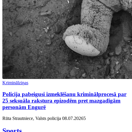
Kriminālziņas
Policija pabeigusi izmeklēšanu kriminālprocesā par
25 seksuāla rakstura epizodēm pret mazgadīgām
personām Engurē
Rūta Strautniece, Valsts policija
08.07.2026
5
Sports