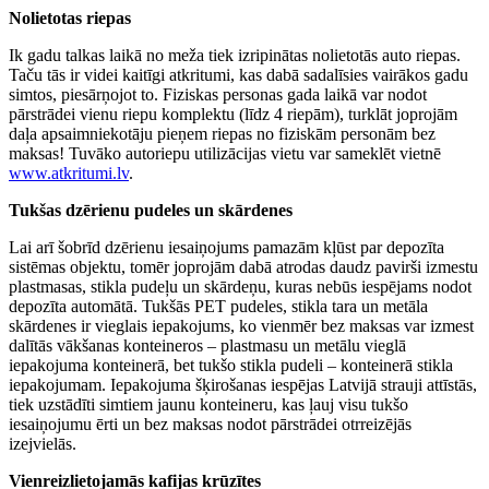
Nolietotas riepas
Ik gadu talkas laikā no meža tiek izripinātas nolietotās auto riepas.
Taču tās ir videi kaitīgi atkritumi, kas dabā sadalīsies vairākos gadu
simtos, piesārņojot to. Fiziskas personas gada laikā var nodot
pārstrādei vienu riepu komplektu (līdz 4 riepām), turklāt joprojām
daļa apsaimniekotāju pieņem riepas no fiziskām personām bez
maksas! Tuvāko autoriepu utilizācijas vietu var sameklēt vietnē
www.atkritumi.lv
.
Tukšas dzērienu pudeles un skārdenes
Lai arī šobrīd dzērienu iesaiņojums pamazām kļūst par depozīta
sistēmas objektu, tomēr joprojām dabā atrodas daudz pavirši izmestu
plastmasas, stikla pudeļu un skārdeņu, kuras nebūs iespējams nodot
depozīta automātā. Tukšās PET pudeles, stikla tara un metāla
skārdenes ir vieglais iepakojums, ko vienmēr bez maksas var izmest
dalītās vākšanas konteineros – plastmasu un metālu vieglā
iepakojuma konteinerā, bet tukšo stikla pudeli – konteinerā stikla
iepakojumam. Iepakojuma šķirošanas iespējas Latvijā strauji attīstās,
tiek uzstādīti simtiem jaunu konteineru, kas ļauj visu tukšo
iesaiņojumu ērti un bez maksas nodot pārstrādei otrreizējās
izejvielās.
Vienreizlietojamās kafijas krūzītes