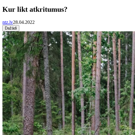
Kur likt atkritumus?
ntz.lv
28.04.2022
Dažādi