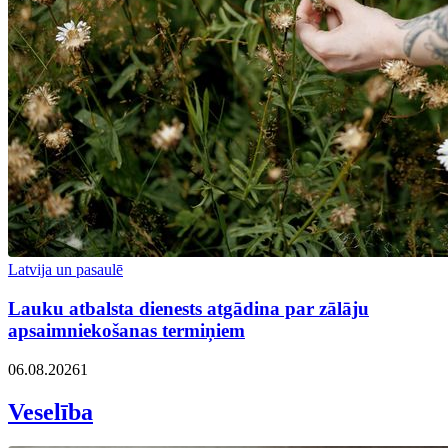
Latvija un pasaulē
Lauku atbalsta dienests atgādina par zālāju
apsaimniekošanas termiņiem
06.08.2026
1
Veselība