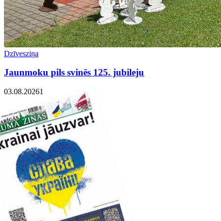
Dzīvesziņa
Jaunmoku pils svinēs 125. jubileju
03.08.2026
1