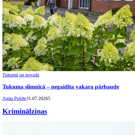
Tukumā un novadā
Tukuma slimnīcā – negaidīta vakara pārbaude
Agita Puķīte
31.07.2026
5
Kriminālziņas