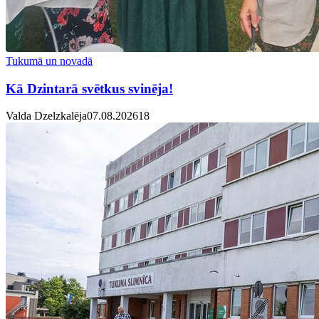
Tukumā un novadā
Kā Dzintarā svētkus svinēja!
Valda Dzelzkalēja
07.08.2026
1
8