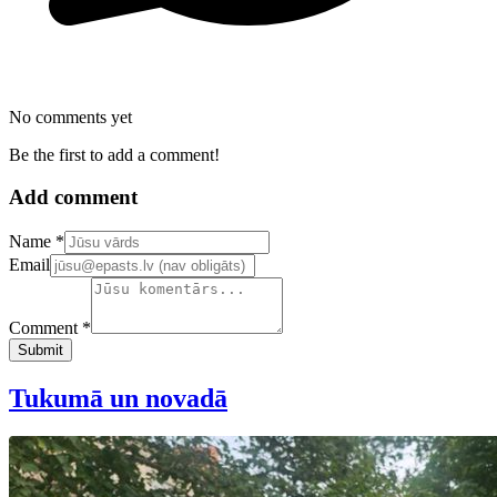
No comments yet
Be the first to add a comment!
Add comment
Confirm your email address
Name *
Email
Comment *
Submit
Tukumā un novadā