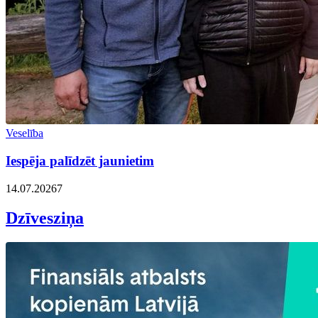
Veselība
Iespēja palīdzēt jaunietim
14.07.2026
7
Dzīvesziņa