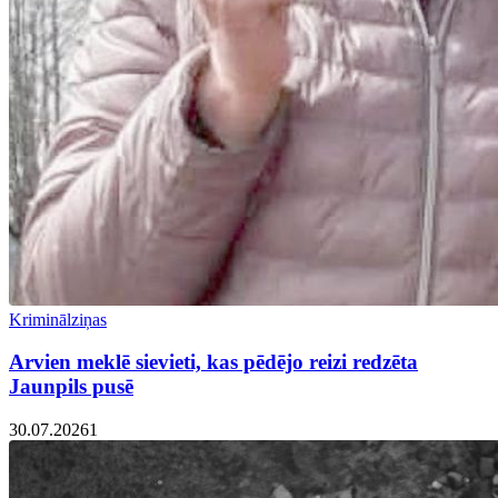
Kriminālziņas
Arvien meklē sievieti, kas pēdējo reizi redzēta
Jaunpils pusē
30.07.2026
1