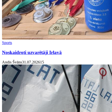
Sports
Noskaidroti uzvarētāji Irlavā
Andis Švāns
31.07.2026
1
5