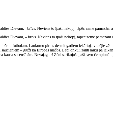
paldies Dievam, - brīvs. Neviens to īpaši nekopj, tāpēc zeme pamazām 
 paldies Dievam, – brīvs. Neviens to īpaši nekopj, tāpēc zeme pamazām
dīti bērnu futbolam. Laukumu pirms desmit gadiem iekārtoja vietējie zēni.
saucieniem – gluži kā Eiropas mačos. Labi onkuļi zālīti laiku pa laikam
ma kausa sacensībām. Nevajag ar! Zēni sarīkojuši paši savu čempionātu,