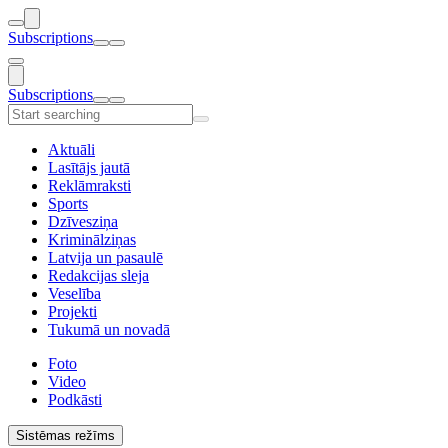
Subscriptions
Subscriptions
Aktuāli
Lasītājs jautā
Reklāmraksti
Sports
Dzīvesziņa
Kriminālziņas
Latvija un pasaulē
Redakcijas sleja
Veselība
Projekti
Tukumā un novadā
Foto
Video
Podkāsti
Sistēmas režīms