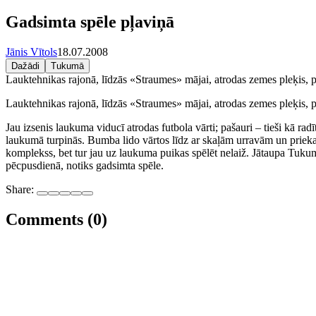
Gadsimta spēle pļaviņā
Jānis Vītols
18.07.2008
Dažādi
Tukumā
Lauktehnikas rajonā, līdzās «Straumes» mājai, atrodas zemes pleķis, 
Lauktehnikas rajonā, līdzās «Straumes» mājai, atrodas zemes pleķis,
Jau izsenis laukuma viducī atrodas futbola vārti; pašauri – tieši kā ra
laukumā turpinās. Bumba lido vārtos līdz ar skaļām urravām un prieka 
komplekss, bet tur jau uz laukuma puikas spēlēt nelaiž. Jātaupa Tuku
pēcpusdienā, notiks gadsimta spēle.
Share:
Comments (0)