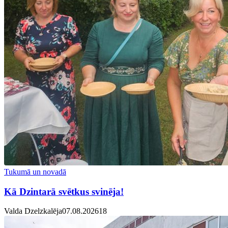
Tukumā un novadā
Kā Dzintarā svētkus svinēja!
Valda Dzelzkalēja
07.08.2026
1
8