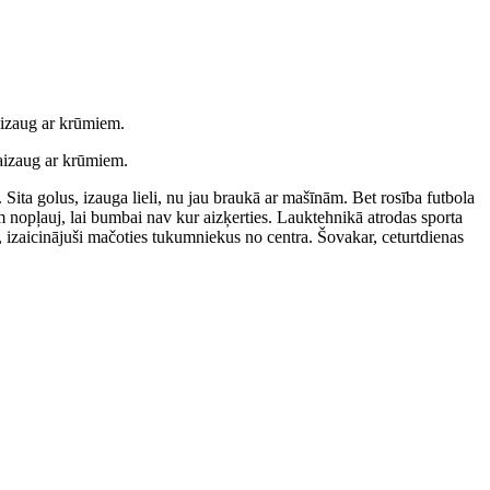
aizaug ar krūmiem.
 aizaug ar krūmiem.
 Sita golus, izauga lieli, nu jau braukā ar mašīnām. Bet rosība futbola
 nopļauj, lai bumbai nav kur aizķerties. Lauktehnikā atrodas sporta
 izaicinājuši mačoties tukumniekus no centra. Šovakar, ceturtdienas