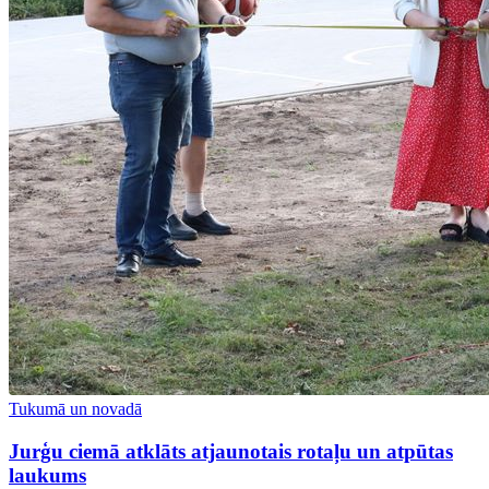
Tukumā un novadā
Jurģu ciemā atklāts atjaunotais rotaļu un atpūtas
laukums