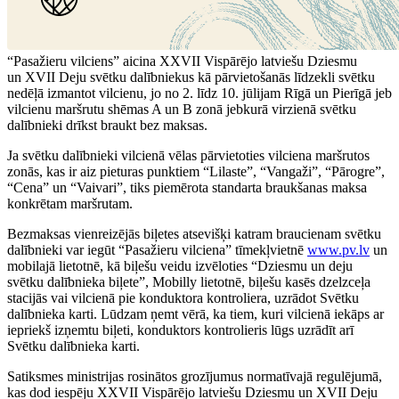
“Pasažieru vilciens” aicina XXVII Vispārējo latviešu Dziesmu
un XVII Deju svētku dalībniekus kā pārvietošanās līdzekli svētku
nedēļā izmantot vilcienu, jo no 2. līdz 10. jūlijam Rīgā un Pierīgā jeb
vilcienu maršrutu shēmas A un B zonā jebkurā virzienā svētku
dalībnieki drīkst braukt bez maksas.
Ja svētku dalībnieki vilcienā vēlas pārvietoties vilciena maršrutos
zonās, kas ir aiz pieturas punktiem “Lilaste”, “Vangaži”, “Pārogre”,
“Cena” un “Vaivari”, tiks piemērota standarta braukšanas maksa
konkrētam maršrutam.
Bezmaksas vienreizējās biļetes atsevišķi katram braucienam svētku
dalībnieki var iegūt “Pasažieru vilciena” tīmekļvietnē
www.pv.lv
un
mobilajā lietotnē, kā biļešu veidu izvēloties “Dziesmu un deju
svētku dalībnieka biļete”, Mobilly lietotnē, biļešu kasēs dzelzceļa
stacijās vai vilcienā pie konduktora kontroliera, uzrādot Svētku
dalībnieka karti. Lūdzam ņemt vērā, ka tiem, kuri vilcienā iekāps ar
iepriekš izņemtu biļeti, konduktors kontrolieris lūgs uzrādīt arī
Svētku dalībnieka karti.
Satiksmes ministrijas rosinātos grozījumus normatīvajā regulējumā,
kas dod iespēju XXVII Vispārējo latviešu Dziesmu un XVII Deju