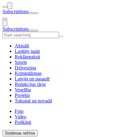
Subscriptions
Subscriptions
Aktuāli
Lasītājs jautā
Reklāmraksti
Sports
Dzīvesziņa
Kriminālziņas
Latvija un pasaulē
Redakcijas sleja
Veselība
Projekti
Tukumā un novadā
Foto
Video
Podkāsti
Sistēmas režīms