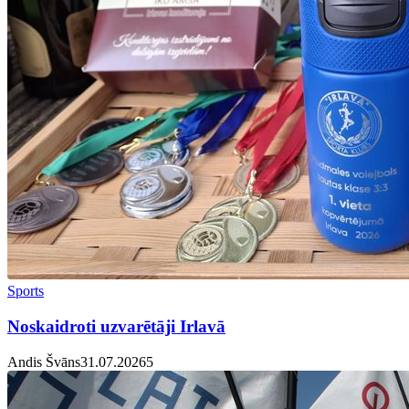
Sports
Noskaidroti uzvarētāji Irlavā
Andis Švāns
31.07.2026
5