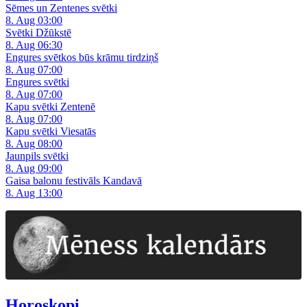
Sēmes un Zentenes svētki
8. Aug 03:00
Svētki Džūkstē
8. Aug 06:30
Engures svētkos būs krāmu tirdziņš
8. Aug 07:00
Engures svētki
8. Aug 07:00
Kapu svētki Zentenē
8. Aug 07:00
Kapu svētki Viesatās
8. Aug 08:00
Jaunpils svētki
8. Aug 09:00
Gaisa balonu festivāls Kandavā
8. Aug 13:00
Horoskopi