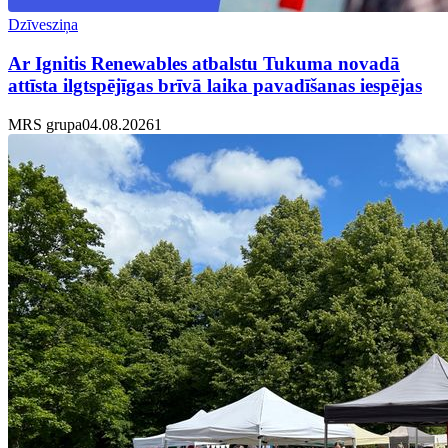
Dzīvesziņa
Ar Ignitis Renewables atbalstu Tukuma novadā
attīsta ilgtspējīgas brīvā laika pavadīšanas iespējas
MRS grupa
04.08.2026
1