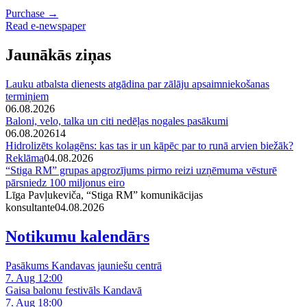
Purchase →
Read e-newspaper
Jaunākās ziņas
Lauku atbalsta dienests atgādina par zālāju apsaimniekošanas
termiņiem
06.08.2026
Baloni, velo, talka un citi nedēļas nogales pasākumi
06.08.2026
14
Hidrolizēts kolagēns: kas tas ir un kāpēc par to runā arvien biežāk?
Reklāma
04.08.2026
“Stiga RM” grupas apgrozījums pirmo reizi uzņēmuma vēsturē
pārsniedz 100 miljonus eiro
Līga Pavļukeviča, “Stiga RM” komunikācijas
konsultante
04.08.2026
Notikumu kalendārs
Pasākums Kandavas jauniešu centrā
7. Aug 12:00
Gaisa balonu festivāls Kandavā
7. Aug 18:00