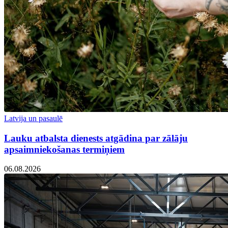
Latvija un pasaulē
Lauku atbalsta dienests atgādina par zālāju
apsaimniekošanas termiņiem
06.08.2026