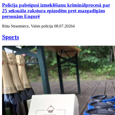
Policija pabeigusi izmeklēšanu kriminālprocesā par
25 seksuāla rakstura epizodēm pret mazgadīgām
personām Engurē
Rūta Strautniece, Valsts policija
08.07.2026
4
Sports