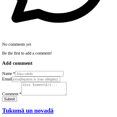
No comments yet
Be the first to add a comment!
Add comment
Confirm your email address
Name *
Email
Comment *
Submit
Tukumā un novadā