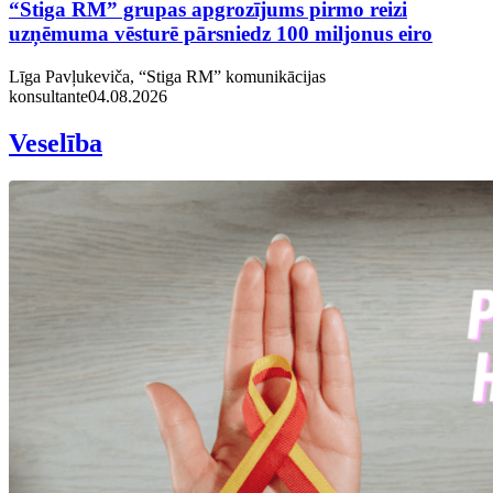
“Stiga RM” grupas apgrozījums pirmo reizi
uzņēmuma vēsturē pārsniedz 100 miljonus eiro
Līga Pavļukeviča, “Stiga RM” komunikācijas
konsultante
04.08.2026
Veselība