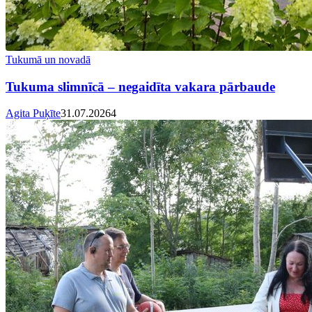
Tukumā un novadā
Tukuma slimnīcā – negaidīta vakara pārbaude
Agita Puķīte
31.07.2026
4