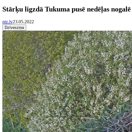
Stārķu ligzdā Tukuma pusē nedēļas nogalē
ntz.lv
23.05.2022
Dzīvesziņa