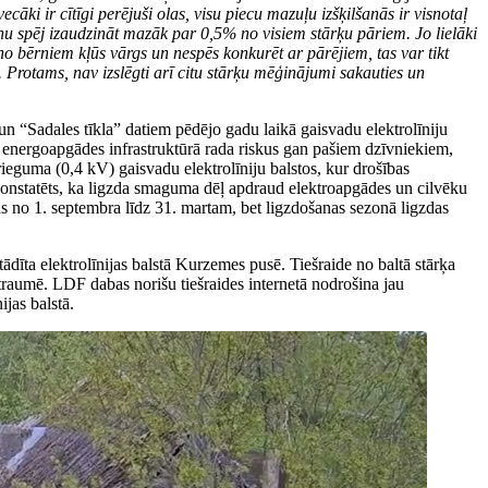
āki ir cītīgi perējuši olas, visu piecu mazuļu izšķilšanās ir visnotaļ
ciņu spēj izaudzināt mazāk par 0,5% no visiem stārķu pāriem. Jo lielāki
no bērniem kļūs vārgs un nespēs konkurēt ar pārējiem, tas var tikt
Protams, nav izslēgti arī citu stārķu mēģinājumi sakauties un
 un “Sadales tīkla” datiem pēdējo gadu laikā gaisvadu elektrolīniju
s energoapgādes infrastruktūrā rada riskus gan pašiem dzīvniekiem,
ieguma (0,4 kV) gaisvadu elektrolīniju balstos, kur drošības
k konstatēts, ka ligzda smaguma dēļ apdraud elektroapgādes un cilvēku
as no 1. septembra līdz 31. martam, bet ligzdošanas sezonā ligzdas
ādīta elektrolīnijas balstā Kurzemes pusē. Tiešraide no baltā stārķa
umē. LDF dabas norišu tiešraides internetā nodrošina jau
ijas balstā.