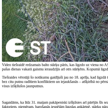
Video tiešraidē redzamais balto stārķu pāris, kas ligzdo uz viena no A
pašas dienas vakarā gaismu ieraudzījis arī otrs stārķēns. Kopumā ligzdā
Tiešraides vērotāji šo notikumu gaidījuši jau no 18. aprīļa, kad ligzdā 
bez citu putnu radītiem konfliktiem un iejaukšanās – atšķirībā no pērnā
visus izšķīlušos jaunputnus.
Sagaidāms, ka līdz 31. maijam pakāpeniski izšķilsies arī pārējās šīs 
faktoriem, piemēram, barošanās iespējām ligzdas apkārtnē, stārķu pāra