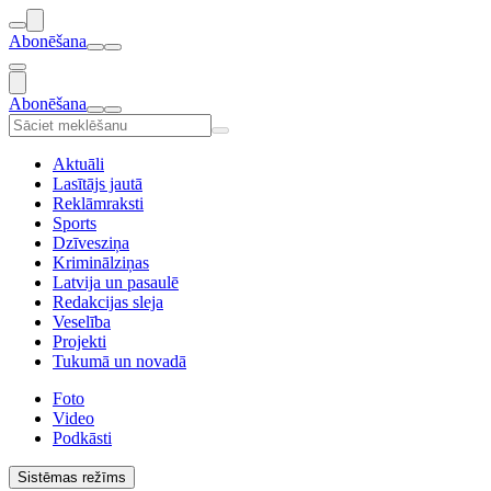
Abonēšana
Abonēšana
Aktuāli
Lasītājs jautā
Reklāmraksti
Sports
Dzīvesziņa
Kriminālziņas
Latvija un pasaulē
Redakcijas sleja
Veselība
Projekti
Tukumā un novadā
Foto
Video
Podkāsti
Sistēmas režīms