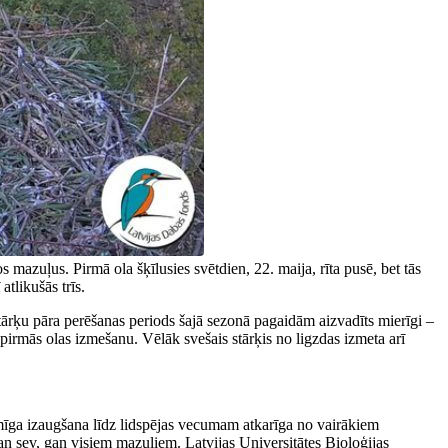
mazuļus. Pirmā ola šķīlusies svētdien, 22. maija, rīta pusē, bet tās
tlikušās trīs.
. Stārķu pāra perēšanas periods šajā sezonā pagaidām aizvadīts mierīgi –
r pirmās olas izmešanu. Vēlāk svešais stārķis no ligzdas izmeta arī
ekmīga izaugšana līdz lidspējas vecumam atkarīga no vairākiem
an sev, gan visiem mazuļiem. Latvijas Universitātes Bioloģijas