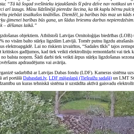
sta:
“Tā kā šogad svešinieku iejaukšanās šī pāra dzīve nav notikusi un vec
eci arī izaugs. Mūsu līdzšinējā pieredze liecina, ka tik kuplu bērnu pul
arētu piebāzt izsalkušos knābīšus. Diemžēl, ja barības būs maz un kāds 
ārķu ģimenei barības būs gana, un šādus briesmu darbus nepieredzēsim. 
āk – dēšanas laikā.”
ligzdošanas objektiem. Atbilstoši Latvijas Ornitoloģijas biedrības (LOB)
 60% no visām balto stārķu ligzdām Latvijā. Tomēr putnu ligzdu atrašanā
s elektroapgādē. Lai no riskiem izvairītos, “Sadales tīkls” tajos zemspr
t kritiskos gadījumos, kad tiek veikti elektrolīniju remontdarbi vai tie
u no balsta noņem. Šādi darbi tiek veikti ārpus stārķu ligzdošanas sezon
 novēršams apdraudējums vai avārija.
” organizē sadarbībā ar Latvijas Dabas fondu (LDF). Kameras sistēma uzst
kā arī portālā
Dabasdati.lv
,
LDF mājaslapā (Tiešraižu sadaļā)
un LMT Stra
zamību un kuras tehniskā sistēma ir uzstādīta aktīvā gaisvadu elektrolīn