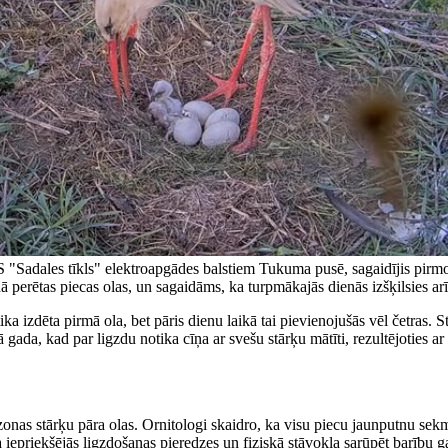
S "Sadales tīkls" elektroapgādes balstiem Tukuma pusē, sagaidījis pirmos 
 perētas piecas olas, un sagaidāms, ka turpmākajās dienās izšķilsies arī a
tika izdēta pirmā ola, bet pāris dienu laikā tai pievienojušās vēl četras
 gada, kad par ligzdu notika cīņa ar svešu stārķu mātīti, rezultējoties a
sezonas stārķu pāra olas. Ornitologi skaidro, ka visu piecu jaunputnu s
 iepriekšējās ligzdošanas pieredzes un fiziskā stāvokļa sarūpēt barību g