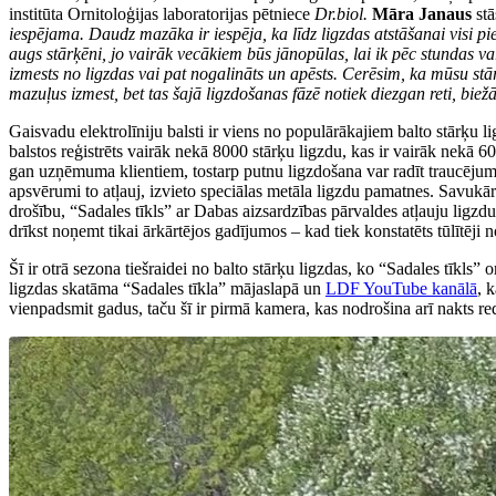
institūta Ornitoloģijas laboratorijas pētniece
Dr.biol.
Māra Janaus
stā
iespējama. Daudz mazāka ir iespēja, ka līdz ligzdas atstāšanai visi pi
augs stārķēni, jo vairāk vecākiem būs jānopūlas, lai ik pēc stundas v
izmests no ligzdas vai pat nogalināts un apēsts. Cerēsim, ka mūsu st
mazuļus izmest, bet tas šajā ligzdošanas fāzē notiek diezgan reti, biež
Gaisvadu elektrolīniju balsti ir viens no populārākajiem balto stārķu 
balstos reģistrēts vairāk nekā 8000 stārķu ligzdu, kas ir vairāk nekā
gan uzņēmuma klientiem, tostarp putnu ligzdošana var radīt traucējumu
apsvērumi to atļauj, izvieto speciālas metāla ligzdu pamatnes. Savukār
drošību, “Sadales tīkls” ar Dabas aizsardzības pārvaldes atļauju ligzd
drīkst noņemt tikai ārkārtējos gadījumos – kad tiek konstatēts tūlītēji
Šī ir otrā sezona tiešraidei no balto stārķu ligzdas, ko “Sadales tīkls
ligzdas skatāma “Sadales tīkla” mājaslapā un
LDF YouTube kanālā
, 
vienpadsmit gadus, taču šī ir pirmā kamera, kas nodrošina arī nakts red