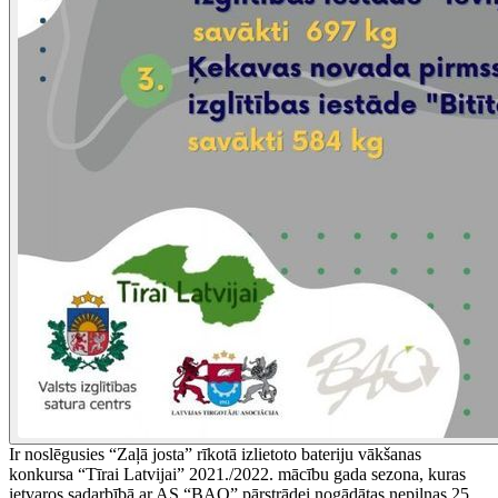
Ir noslēgusies “Zaļā josta” rīkotā izlietoto bateriju vākšanas
konkursa “Tīrai Latvijai” 2021./2022. mācību gada sezona, kuras
ietvaros sadarbībā ar AS “BAO” pārstrādei nogādātas nepilnas 25