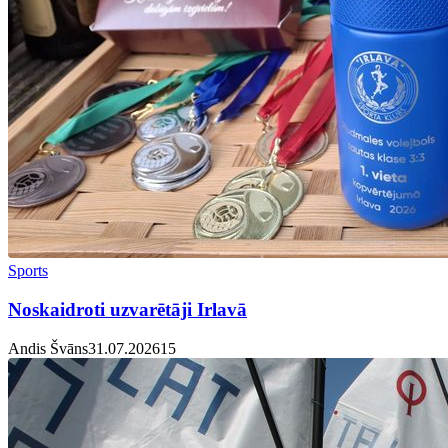
Sports
Noskaidroti uzvarētāji Irlavā
Andis Švāns
31.07.2026
1
5