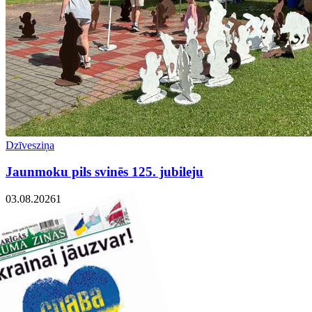
Dzīvesziņa
Jaunmoku pils svinēs 125. jubileju
03.08.2026
1