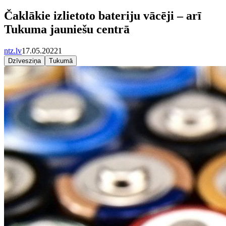
Čaklākie izlietoto bateriju vācēji – arī
Tukuma jauniešu centrā
ntz.lv
17.05.2022
1
Dzīvesziņa
Tukumā