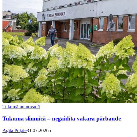
Tukumā un novadā
Tukuma slimnīcā – negaidīta vakara pārbaude
Agita Puķīte
31.07.2026
5