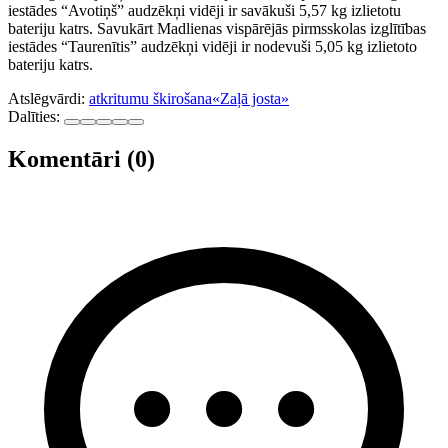
iestādes “Avotiņš” audzēkņi vidēji ir savākuši 5,57 kg izlietotu
bateriju katrs. Savukārt Madlienas vispārējās pirmsskolas izglītības
iestādes “Taurenītis” audzēkņi vidēji ir nodevuši 5,05 kg izlietoto
bateriju katrs.
Atslēgvārdi:
atkritumu škirošana
«Zaļā josta»
Dalīties:
Komentāri (0)