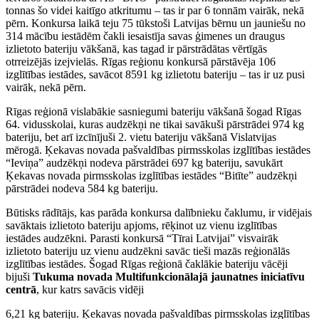
tonnas šo videi kaitīgo atkritumu – tas ir par 6 tonnām vairāk, nekā
pērn. Konkursa laikā teju 75 tūkstoši Latvijas bērnu un jauniešu no
314 mācību iestādēm čakli iesaistīja savas ģimenes un draugus
izlietoto bateriju vākšanā, kas tagad ir pārstrādātas vērtīgās
otrreizējās izejvielās. Rīgas reģionu konkursā pārstāvēja 106
izglītības iestādes, savācot 8591 kg izlietotu bateriju – tas ir uz pusi
vairāk, nekā pērn.
Rīgas reģionā vislabākie sasniegumi bateriju vākšanā šogad Rīgas
64. vidusskolai, kuras audzēkņi ne tikai savākuši pārstrādei 974 kg
bateriju, bet arī izcīnījuši 2. vietu bateriju vākšanā Vislatvijas
mērogā. Ķekavas novada pašvaldības pirmsskolas izglītības iestādes
“Ieviņa” audzēkņi nodeva pārstrādei 697 kg bateriju, savukārt
Ķekavas novada pirmsskolas izglītības iestādes “Bitīte” audzēkņi
pārstrādei nodeva 584 kg bateriju.
Būtisks rādītājs, kas parāda konkursa dalībnieku čaklumu, ir vidējais
savāktais izlietoto bateriju apjoms, rēķinot uz vienu izglītības
iestādes audzēkni. Parasti konkursā “Tīrai Latvijai” visvairāk
izlietoto bateriju uz vienu audzēkni savāc tieši mazās reģionālās
izglītības iestādes. Šogad Rīgas reģionā čaklākie bateriju vācēji
bijuši
Tukuma novada Multifunkcionālajā jaunatnes iniciatīvu
centrā
, kur katrs savācis vidēji
6,21 kg bateriju. Ķekavas novada pašvaldības pirmsskolas izglītības