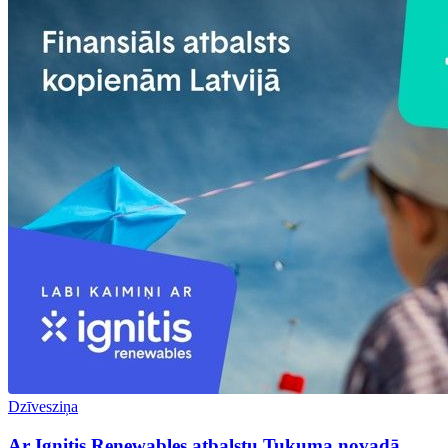
Dzīvesziņa
Ar Ignitis Renewables atbalstu Tukuma novadā