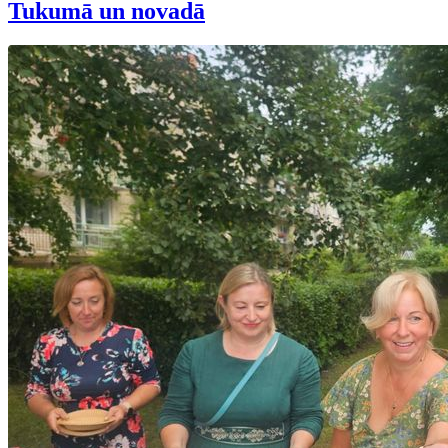
Tukumā un novadā