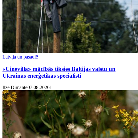
Latvija un pasaulē
«Cinevilla» mācībās tiksies Baltijas valstu un
Ukrainas enerģētikas speciālisti
Ilze Dimante
07.08.2026
1