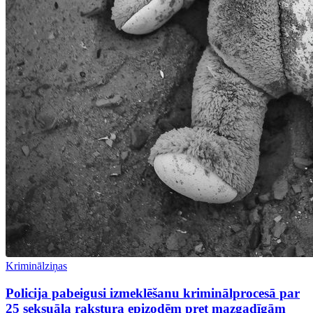
Kriminālziņas
Policija pabeigusi izmeklēšanu kriminālprocesā par
25 seksuāla rakstura epizodēm pret mazgadīgām