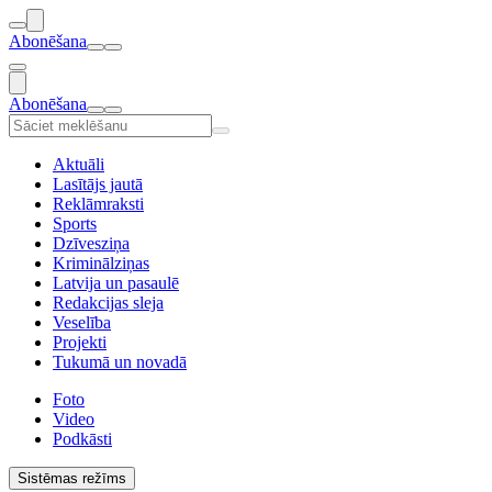
Abonēšana
Abonēšana
Aktuāli
Lasītājs jautā
Reklāmraksti
Sports
Dzīvesziņa
Kriminālziņas
Latvija un pasaulē
Redakcijas sleja
Veselība
Projekti
Tukumā un novadā
Foto
Video
Podkāsti
Sistēmas režīms