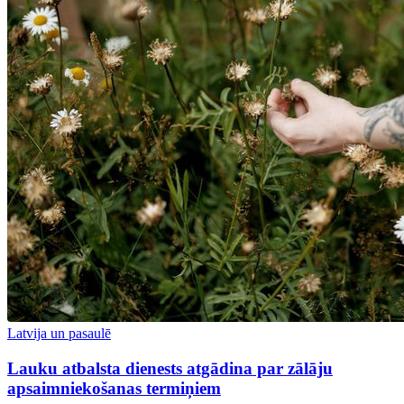
Latvija un pasaulē
Lauku atbalsta dienests atgādina par zālāju
apsaimniekošanas termiņiem