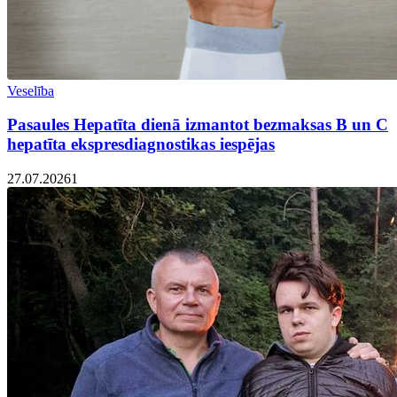
Veselība
Pasaules Hepatīta dienā izmantot bezmaksas B un C
hepatīta ekspresdiagnostikas iespējas
27.07.2026
1