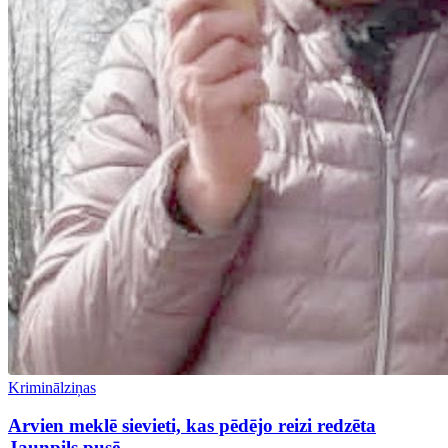
Kriminālziņas
Arvien meklē sievieti, kas pēdējo reizi redzēta
Jaunpils pusē