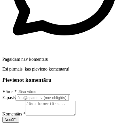
Pagaidām nav komentāru
Esi pirmais, kas pievieno komentāru!
Pievienot komentāru
Confirm your email address
Vārds *
E-pasts
Komentārs *
Nosūtīt