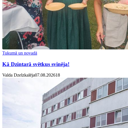
Tukumā un novadā
Kā Dzintarā svētkus svinēja!
Valda Dzelzkalēja
07.08.2026
1
8