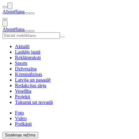
Abonēšana
Abonēšana
Aktuāli
Lasītājs jautā
Reklāmraksti
Sports
Dzīvesziņa
Kriminālziņas
Latvija un pasaulē
Redakcijas sleja
Veselība
Projekti
Tukumā un novadā
Foto
Video
Podkāsti
Sistēmas režīms