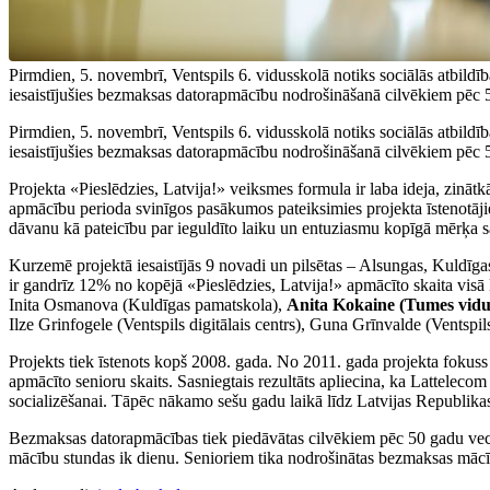
Pirmdien, 5. novembrī, Ventspils 6. vidusskolā notiks sociālās atbild
iesaistījušies bezmaksas datorapmācību nodrošināšanā cilvēkiem pēc 50
Pirmdien, 5. novembrī, Ventspils 6. vidusskolā notiks sociālās atbild
iesaistījušies bezmaksas datorapmācību nodrošināšanā cilvēkiem pēc 50
Projekta «Pieslēdzies, Latvija!» veiksmes formula ir laba ideja, zinātkā
apmācību perioda svinīgos pasākumos pateiksimies projekta īstenotājiem
dāvanu kā pateicību par ieguldīto laiku un entuziasmu kopīgā mērķa s
Kurzemē projektā iesaistījās 9 novadi un pilsētas – Alsungas, Kuldīga
ir gandrīz 12% no kopējā «Pieslēdzies, Latvija!» apmācīto skaita visā 
Inita Osmanova (Kuldīgas pamatskola),
Anita Kokaine (Tumes vidu
Ilze Grinfogele (Ventspils digitālais centrs), Guna Grīnvalde (Ventspi
Projekts tiek īstenots kopš 2008. gada. No 2011. gada projekta fokuss t
apmācīto senioru skaits. Sasniegtais rezultāts apliecina, ka Lattelecom
socializēšanai. Tāpēc nākamo sešu gadu laikā līdz Latvijas Republikas
Bezmaksas datorapmācības tiek piedāvātas cilvēkiem pēc 50 gadu vecum
mācību stundas ik dienu. Senioriem tika nodrošinātas bezmaksas mācīb