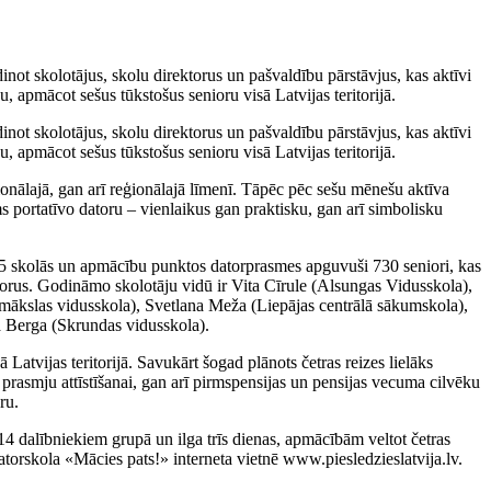
not skolotājus, skolu direktorus un pašvaldību pārstāvjus, kas aktīvi
apmācot sešus tūkstošus senioru visā Latvijas teritorijā.
not skolotājus, skolu direktorus un pašvaldību pārstāvjus, kas aktīvi
apmācot sešus tūkstošus senioru visā Latvijas teritorijā.
acionālajā, gan arī reģionālajā līmenī. Tāpēc pēc sešu mēnešu aktīva
s portatīvo datoru – vienlaikus gan praktisku, gan arī simbolisku
5 skolās un apmācību punktos datorprasmes apguvuši 730 seniori, kas
atorus. Godināmo skolotāju vidū ir Vita Cīrule (Alsungas Vidusskola),
s mākslas vidusskola), Svetlana Meža (Liepājas centrālā sākumskola),
a Berga (Skrundas vidusskola).
Latvijas teritorijā. Savukārt šogad plānots četras reizes lielāks
n prasmju attīstīšanai, gan arī pirmspensijas un pensijas vecuma cilvēku
ru.
 dalībniekiem grupā un ilga trīs dienas, apmācībām veltot četras
orskola «Mācies pats!» interneta vietnē www.piesledzieslatvija.lv.