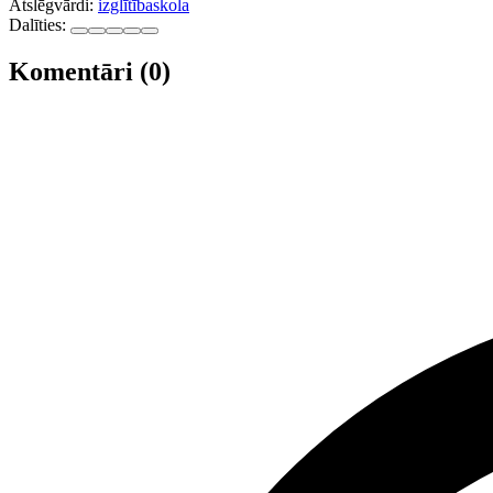
Atslēgvārdi:
izglītība
skola
Dalīties:
Komentāri (0)