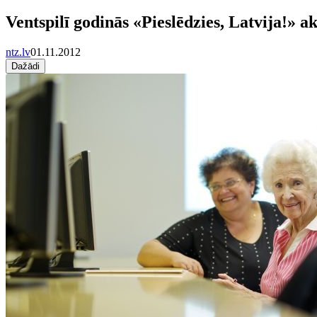
Ventspilī godinās «Pieslēdzies, Latvija!» 
ntz.lv
01.11.2012
Dažādi