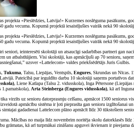
ības projekta «Pieslēdzies, Latvija!» Kurzemes noslēguma pasākums, godi
 gadu vecuma. Kopumā projektā iesaistījušies vairāk nekā 90 skolotāju, 
ības projekta «Pieslēdzies, Latvija!» Kurzemes noslēguma pasākums, godi
 gadu vecuma. Kopumā projektā iesaistījušies vairāk nekā 90 skolotāju, 
ri seniori, ieinteresēti skolotāji un atsaucīgi sadarbības partneri gan n
 un atbalstītājiem. Visi skolotāji, kas apmācījuši ap 70 senioru, saņem
asniegšanai,” uzsver «Lattelecom» valdes priekšsēdētājs Juris Gulbis.
s,
Tukuma
, Talsu, Liepājas, Ventspils,
Engures
, Skrundas un Nīcas. 1
Latvijā. Pateicībā par ieguldīto darbu 10 skolotāji saņems portatīvos d
sskola)
, Liene Katlapa (Talsu 2. vidusskola), Inga Pētersone (Liepāja
ls 1.pamatskola),
Arta Steinberga (Engures vidusskola)
, kā arī Ingun
ika virzīts uz senioru datorprasmju celšanu, apmācot 1500 seniorus visā 
 izveidotā apmācību sistēma ir ļoti pieprasīta gan senioru izglītošanai u
 simtajai gadadienai Lattelecom plāno apmācīt līdz 30 tūkstošiem senio
a. Mācības no maija līdz novembrim noritēja skolu datorklasēs līdz 14
u grāmatas, kā arī turpmākai zināšanu apguvei ikvienam ir pieejama dat