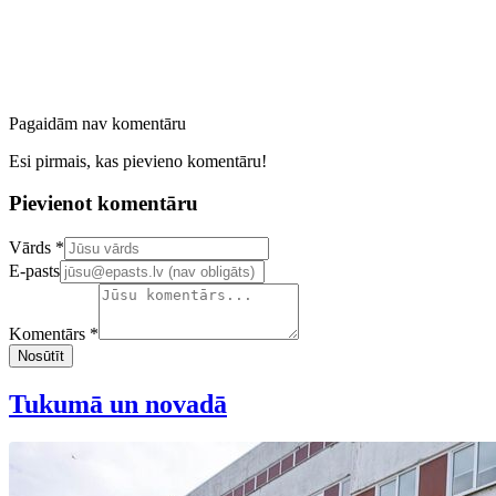
Pagaidām nav komentāru
Esi pirmais, kas pievieno komentāru!
Pievienot komentāru
Confirm your email address
Vārds *
E-pasts
Komentārs *
Nosūtīt
Tukumā un novadā