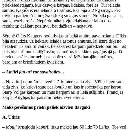
priekšsēdētājam), kur dzīvoja karpas, līdakas, foreles. Tur ielaida
samus, Kaķīša ezerā ielaida 6 t samus, kas bija 2,2 kg smagi. Pēc
diviem gadiem šeit noķēra 6,6 kg smagus samus. No zila gaisa tas
sams neuzbarojās. Nepārdomāta zivju ielaišana ar laiku dos
rezultātu: dažkārt pozitīvu, bet dažkārt – negatīvu.
Sērenē Ojārs Kaupers nodarbojas ar baltā amūra pavairošanu. Dīķis
bija aizaudzis, uz hektāru ielaida astoņus amūrus, lai iztīra dīķi no
nezālēm. Ja amūru vairāk, tie sāka ēst karpām paredzēto barību. Tas
pats bija arī mums: dīķī astoņus amūrus ielaidām, pagājušajā gadā
nevienas zāles tur nebija – pa tīro viss! Mēs barojām amūrus,
barojām ar briedinātiem kviešiem.
–
Amūri jau arī var savairoties…
– Nevairojas; amūrus ieved. Tā ir interesanta zivs. Vēl ir interesanta
tāda zivs, ko krievi sauc par
lomiku
un kas ir spēcīgāka par karpu.
Starp Volgas karpām un mūs karpām arī ir liela atšķirība, Francijas
karpa, Anglijas karpas ir ar lieliem vēderiem.
Makšķerēšanas prieki paliek aizvien dārgāki
Ā. Ūdris
:
–
Motiļi
(trīsuļodu kāpuri) tirgū maksā jau 60 līdz 70 Ls/kg. Tos ved