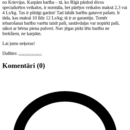
no Krievijas. Karpām barība – tā, ko Rīgā pārdod divos
specializētos veikalos, ir normāla, bet pārējos veikalos maksā 2,3 vai
4 Ls/kg. Tas ir pilnīgi garām! Tad labāk barību gatavot pašam. Ir
tāda, kas maksā 10 līdz 12 Ls/kg; tā ir ar garantiju. Tomēr
iebarošanai barību varētu taisīt paši, sastāvdaļas var nopirkt paši,
sākot ar bērnu piena pulveri. Nav jēgas pirkt lēto barību ne
brekšiem, ne karpām.
Lai jums neķeras!
Dalīties:
Komentāri (0)