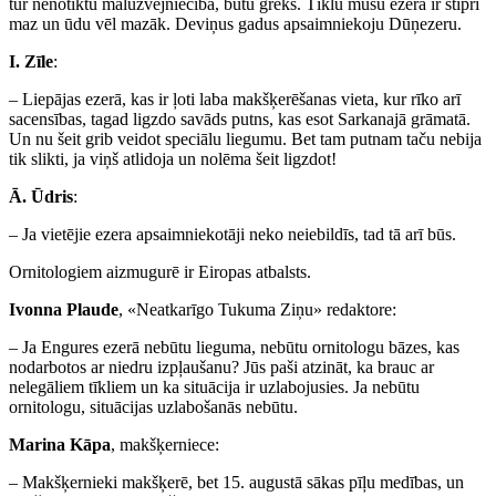
tur nenotiktu maluzvejniecība, būtu grēks. Tīklu mūsu ezerā ir stipri
maz un ūdu vēl mazāk. Deviņus gadus apsaimniekoju Dūņezeru.
I. Zīle
:
– Liepājas ezerā, kas ir ļoti laba makšķerēšanas vieta, kur rīko arī
sacensības, tagad ligzdo savāds putns, kas esot Sarkanajā grāmatā.
Un nu šeit grib veidot speciālu liegumu. Bet tam putnam taču nebija
tik slikti, ja viņš atlidoja un nolēma šeit ligzdot!
Ā. Ūdris
:
– Ja vietējie ezera apsaimniekotāji neko neiebildīs, tad tā arī būs.
Ornitologiem aizmugurē ir Eiropas atbalsts.
Ivonna Plaude
, «Neatkarīgo Tukuma Ziņu» redaktore:
– Ja Engures ezerā nebūtu lieguma, nebūtu ornitologu bāzes, kas
nodarbotos ar niedru izpļaušanu? Jūs paši atzināt, ka brauc ar
nelegāliem tīkliem un ka situācija ir uzlabojusies. Ja nebūtu
ornitologu, situācijas uzlabošanās nebūtu.
Marina Kāpa
, makšķerniece:
– Makšķernieki makšķerē, bet 15. augustā sākas pīļu medības, un