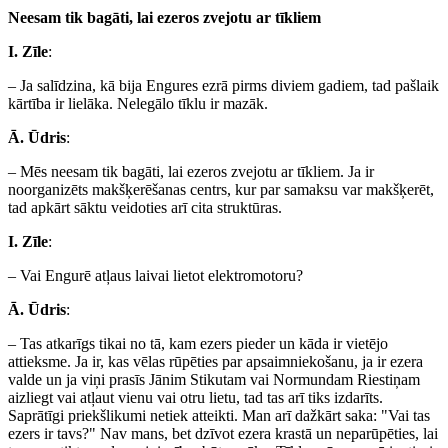
Neesam tik bagāti, lai ezeros zvejotu ar tīkliem
I. Zīle
:
– Ja salīdzina, kā bija Engures ezrā pirms diviem gadiem, tad pašlaik
kārtība ir lielāka. Nelegālo tīklu ir mazāk.
Ā. Ūdris
:
– Mēs neesam tik bagāti, lai ezeros zvejotu ar tīkliem. Ja ir
noorganizēts makšķerēšanas centrs, kur par samaksu var makšķerēt,
tad apkārt sāktu veidoties arī cita struktūras.
I. Zīle
:
– Vai Engurē atļaus laivai lietot elektromotoru?
Ā. Ūdris
:
– Tas atkarīgs tikai no tā, kam ezers pieder un kāda ir vietējo
attieksme. Ja ir, kas vēlas rūpēties par apsaimniekošanu, ja ir ezera
valde un ja viņi prasīs Jānim Stikutam vai Normundam Riestiņam
aizliegt vai atļaut vienu vai otru lietu, tad tas arī tiks izdarīts.
Saprātīgi priekšlikumi netiek atteikti. Man arī dažkārt saka: "Vai tas
ezers ir tavs?" Nav mans, bet dzīvot ezera krastā un neparūpēties, lai