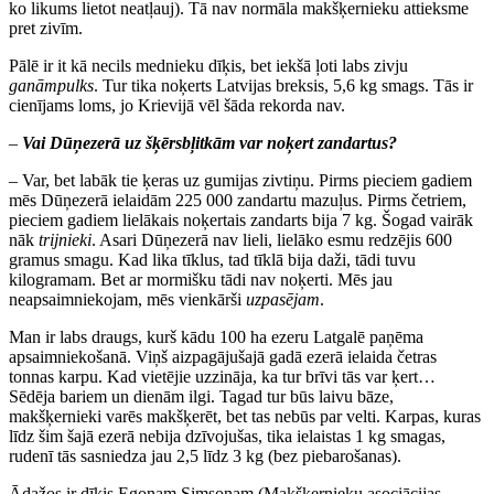
ko likums lietot neatļauj). Tā nav normāla makšķernieku attieksme
pret zivīm.
Pālē ir it kā necils mednieku dīķis, bet iekšā ļoti labs zivju
ganāmpulks
. Tur tika noķerts Latvijas breksis, 5,6 kg smags. Tās ir
cienījams loms, jo Krievijā vēl šāda rekorda nav.
–
Vai Dūņezerā uz šķērsbļitkām var noķert zandartus?
– Var, bet labāk tie ķeras uz gumijas zivtiņu. Pirms pieciem gadiem
mēs Dūņezerā ielaidām 225 000 zandartu mazuļus. Pirms četriem,
pieciem gadiem lielākais noķertais zandarts bija 7 kg. Šogad vairāk
nāk
trijnieki
. Asari Dūņezerā nav lieli, lielāko esmu redzējis 600
gramus smagu. Kad lika tīklus, tad tīklā bija daži, tādi tuvu
kilogramam. Bet ar mormišku tādi nav noķerti. Mēs jau
neapsaimniekojam, mēs vienkārši
uzpasējam
.
Man ir labs draugs, kurš kādu 100 ha ezeru Latgalē paņēma
apsaimniekošanā. Viņš aizpagājušajā gadā ezerā ielaida četras
tonnas karpu. Kad vietējie uzzināja, ka tur brīvi tās var ķert…
Sēdēja bariem un dienām ilgi. Tagad tur būs laivu bāze,
makšķernieki varēs makšķerēt, bet tas nebūs par velti. Karpas, kuras
līdz šim šajā ezerā nebija dzīvojušas, tika ielaistas 1 kg smagas,
rudenī tās sasniedza jau 2,5 līdz 3 kg (bez piebarošanas).
Ādažos ir dīķis Egonam Simsonam (Makšķernieku asociācijas