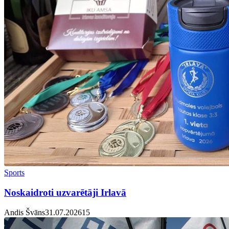
Sports
Noskaidroti uzvarētāji Irlavā
Andis Švāns
31.07.2026
1
5