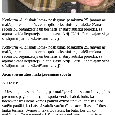
Konkursa «Lieliskais loms» noslēguma pasākumā 25. janvārī ar
makšķerniekiem tikās zemkopības eksministrs, makšķerēšanas
sacensību organizētājs un tiesnesis ar starptautisku pieredzi, šā
atpūtas veida lietpratējs un entuziasts Ārijs Ūdris.
Piedāvājam viņa
stāstījumu par makšķerēšanu Latvijā.
Konkursa «Lieliskais loms» noslēguma pasākumā 25. janvārī ar
makšķerniekiem tikās zemkopības eksministrs, makšķerēšanas
sacensību organizētājs un tiesnesis ar starptautisku pieredzi, šā
atpūtas veida lietpratējs un entuziasts Ārijs Ūdris.
Piedāvājam viņa
stāstījumu par makšķerēšanu Latvijā.
Aicina iesaistīties makšķerēšanas sportā
Ā. Ūdris
:
– Uzskatu, ka esam atbildīgi par makšķerēšanas sportu Latvijā, kas
pie mums pagaidām ir jauns sporta veids. Labāk būtu, ka
ūdenskrātuvēs lielās karpas paliktu dzīvas un tiktu atlaistas, tad
varētu panākt, ka Latvijā vairāk varētu rīkot sacensības, attīstītos
lauku tūrisms. Svarīgi ir iekārtot vietas, lai būtu, kur un ko
makšķerēt. To var panākt, laižot ezerā zandartus, līdakas, ir arī