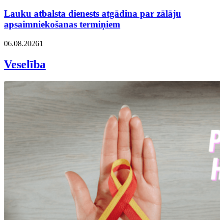
Lauku atbalsta dienests atgādina par zālāju
apsaimniekošanas termiņiem
06.08.2026
1
Veselība