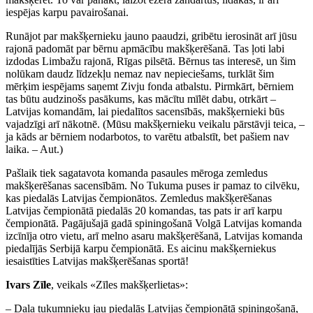
iespējas karpu pavairošanai.
Runājot par makšķernieku jauno paaudzi, gribētu ierosināt arī jūsu
rajonā padomāt par bērnu apmācību makšķerēšanā. Tas ļoti labi
izdodas Limbažu rajonā, Rīgas pilsētā. Bērnus tas interesē, un šim
nolūkam daudz līdzekļu nemaz nav nepieciešams, turklāt šim
mērķim iespējams saņemt Zivju fonda atbalstu. Pirmkārt, bērniem
tas būtu audzinošs pasākums, kas mācītu mīlēt dabu, otrkārt –
Latvijas komandām, lai piedalītos sacensībās, makšķernieki būs
vajadzīgi arī nākotnē. (Mūsu makšķernieku veikalu pārstāvji teica, –
ja kāds ar bērniem nodarbotos, to varētu atbalstīt, bet pašiem nav
laika. – Aut.)
Pašlaik tiek sagatavota komanda pasaules mēroga zemledus
makšķerēšanas sacensībām. No Tukuma puses ir pamaz to cilvēku,
kas piedalās Latvijas čempionātos. Zemledus makšķerēšanas
Latvijas čempionātā piedalās 20 komandas, tas pats ir arī karpu
čempionātā. Pagājušajā gadā spiningošanā Volgā Latvijas komanda
izcīnīja otro vietu, arī melno asaru makšķerēšanā, Latvijas komanda
piedalījās Serbijā karpu čempionātā. Es aicinu makšķerniekus
iesaistīties Latvijas makšķerēšanas sportā!
Ivars Zīle
, veikals «Zīles makšķerlietas»:
– Daļa tukumnieku jau piedalās Latvijas čempionātā spiningošanā,