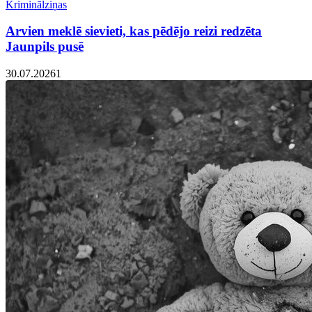
Kriminālziņas
Arvien meklē sievieti, kas pēdējo reizi redzēta
Jaunpils pusē
30.07.2026
1