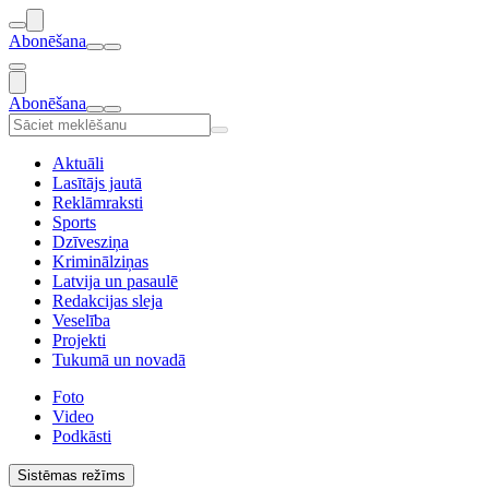
Abonēšana
Abonēšana
Aktuāli
Lasītājs jautā
Reklāmraksti
Sports
Dzīvesziņa
Kriminālziņas
Latvija un pasaulē
Redakcijas sleja
Veselība
Projekti
Tukumā un novadā
Foto
Video
Podkāsti
Sistēmas režīms