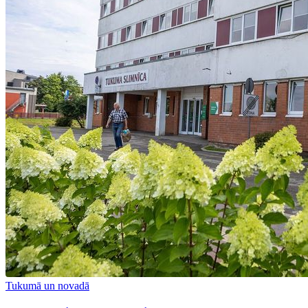
Tukumā un novadā