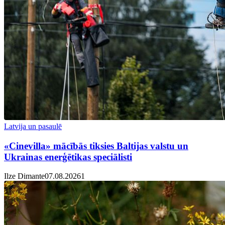
Latvija un pasaulē
«Cinevilla» mācībās tiksies Baltijas valstu un
Ukrainas enerģētikas speciālisti
Ilze Dimante
07.08.2026
1