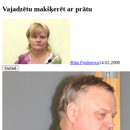
Vajadzētu makšķerēt ar prātu
Rūta Fjodorova
14.02.2008
Dažādi