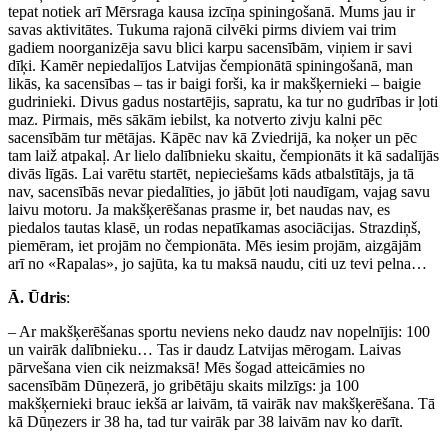
tepat notiek arī Mērsraga kausa izcīņa spiningošanā. Mums jau ir
savas aktivitātes. Tukuma rajonā cilvēki pirms diviem vai trim
gadiem noorganizēja savu blici karpu sacensībām, viņiem ir savi
dīķi. Kamēr nepiedalījos Latvijas čempionātā spiningošanā, man
likās, ka sacensības – tas ir baigi forši, ka ir makšķernieki – baigie
gudrinieki. Divus gadus nostartējis, sapratu, ka tur no gudrības ir ļoti
maz. Pirmais, mēs sākām iebilst, ka notverto zivju kalni pēc
sacensībām tur mētājas. Kāpēc nav kā Zviedrijā, ka noķer un pēc
tam laiž atpakaļ. Ar lielo dalībnieku skaitu, čempionāts it kā sadalījās
divās līgās. Lai varētu startēt, nepieciešams kāds atbalstītājs, ja tā
nav, sacensībās nevar piedalīties, jo jābūt ļoti naudīgam, vajag savu
laivu motoru. Ja makšķerēšanas prasme ir, bet naudas nav, es
piedalos tautas klasē, un rodas nepatīkamas asociācijas. Strazdiņš,
piemēram, iet projām no čempionāta. Mēs iesim projām, aizgājām
arī no «Rapalas», jo sajūta, ka tu maksā naudu, citi uz tevi pelna…
Ā. Ūdris
:
– Ar makšķerēšanas sportu neviens neko daudz nav nopelnījis: 100
un vairāk dalībnieku… Tas ir daudz Latvijas mērogam. Laivas
pārvešana vien cik neizmaksā! Mēs šogad atteicāmies no
sacensībām Dūņezerā, jo gribētāju skaits milzīgs: ja 100
makšķernieki brauc iekšā ar laivām, tā vairāk nav makšķerēšana. Tā
kā Dūņezers ir 38 ha, tad tur vairāk par 38 laivām nav ko darīt.