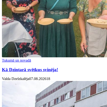
Tukumā un novadā
Kā Dzintarā svētkus svinēja!
Valda Dzelzkalēja
07.08.2026
1
8