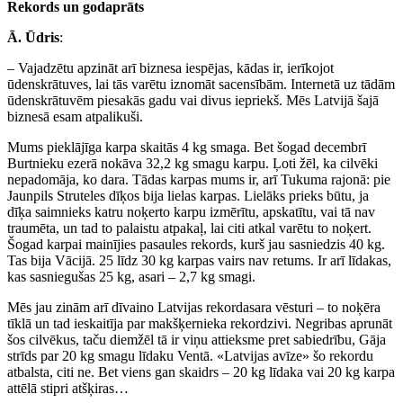
Rekords un godaprāts
Ā. Ūdris
:
– Vajadzētu apzināt arī biznesa iespējas, kādas ir, ierīkojot
ūdenskrātuves, lai tās varētu iznomāt sacensībām. Internetā uz tādām
ūdenskrātuvēm piesakās gadu vai divus iepriekš. Mēs Latvijā šajā
biznesā esam atpalikuši.
Mums pieklājīga karpa skaitās 4 kg smaga. Bet šogad decembrī
Burtnieku ezerā nokāva 32,2 kg smagu karpu. Ļoti žēl, ka cilvēki
nepadomāja, ko dara. Tādas karpas mums ir, arī Tukuma rajonā: pie
Jaunpils Struteles dīķos bija lielas karpas. Lielāks prieks būtu, ja
dīķa saimnieks katru noķerto karpu izmērītu, apskatītu, vai tā nav
traumēta, un tad to palaistu atpakaļ, lai citi atkal varētu to noķert.
Šogad karpai mainījies pasaules rekords, kurš jau sasniedzis 40 kg.
Tas bija Vācijā. 25 līdz 30 kg karpas vairs nav retums. Ir arī līdakas,
kas sasniegušas 25 kg, asari – 2,7 kg smagi.
Mēs jau zinām arī dīvaino Latvijas rekordasara vēsturi – to noķēra
tīklā un tad ieskaitīja par makšķernieka rekordzivi. Negribas aprunāt
šos cilvēkus, taču diemžēl tā ir viņu attieksme pret sabiedrību, Gāja
strīds par 20 kg smagu līdaku Ventā. «Latvijas avīze» šo rekordu
atbalsta, citi ne. Bet viens gan skaidrs – 20 kg līdaka vai 20 kg karpa
attēlā stipri atšķiras…