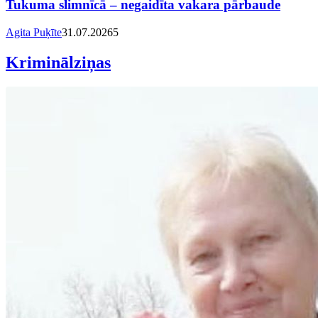
Tukuma slimnīcā – negaidīta vakara pārbaude
Agita Puķīte
31.07.2026
5
Kriminālziņas