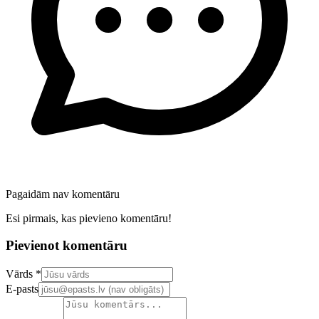
Pagaidām nav komentāru
Esi pirmais, kas pievieno komentāru!
Pievienot komentāru
Confirm your email address
Vārds *
E-pasts