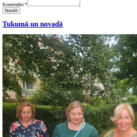
Komentārs *
Nosūtīt
Tukumā un novadā