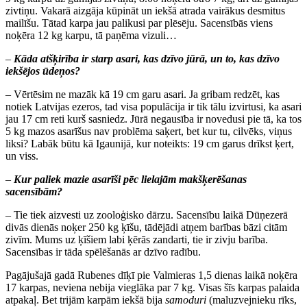
zivtiņu. Vakarā aizgāja kūpināt un iekšā atrada vairākus desmitus
mailīšu. Tātad karpa jau palikusi par plēsēju. Sacensībās viens
noķēra 12 kg karpu, tā paņēma vizuli…
–
Kāda atšķirība ir starp asari, kas dzīvo jūrā, un to, kas dzīvo
iekšējos ūdeņos?
– Vērtēsim ne mazāk kā 19 cm garu asari. Ja gribam redzēt, kas
notiek Latvijas ezeros, tad visa populācija ir tik tālu izvirtusi, ka asari
jau 17 cm reti kurš sasniedz. Jūrā negausība ir novedusi pie tā, ka tos
5 kg mazos asarīšus nav problēma saķert, bet kur tu, cilvēks, viņus
liksi? Labāk būtu kā Igaunijā, kur noteikts: 19 cm garus drīkst ķert,
un viss.
–
Kur paliek mazie asarīši pēc lielajām makšķerēšanas
sacensībām?
– Tie tiek aizvesti uz zooloģisko dārzu. Sacensību laikā Dūņezerā
divās dienās noķer 250 kg ķīšu, tādējādi atņem barības bāzi citām
zivīm. Mums uz ķīšiem labi ķērās zandarti, tie ir zivju barība.
Sacensības ir tāda spēlēšanās ar dzīvo radību.
Pagājušajā gadā Rubenes dīķī pie Valmieras 1,5 dienas laikā noķēra
17 karpas, neviena nebija vieglāka par 7 kg. Visas šīs karpas palaida
atpakaļ. Bet trijām karpām iekšā bija
samoduri
(maluzvejnieku rīks,