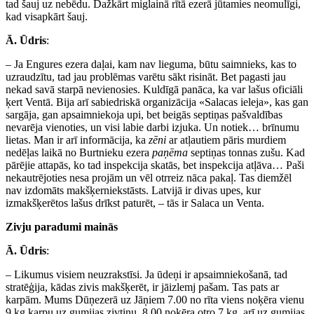
tad šauj uz nebēdu. Dažkārt miglainā rītā ezerā jūtamies neomulīgi,
kad visapkārt šauj.
Ā. Ūdris
:
– Ja Engures ezera daļai, kam nav lieguma, būtu saimnieks, kas to
uzraudzītu, tad jau problēmas varētu sākt risināt. Bet pagasti jau
nekad savā starpā nevienosies. Kuldīgā panāca, ka var lašus oficiāli
ķert Ventā. Bija arī sabiedriskā organizācija «Salacas ieleja», kas gan
sargāja, gan apsaimniekoja upi, bet beigās septiņas pašvaldības
nevarēja vienoties, un visi labie darbi izjuka. Un notiek… brīnumu
lietas. Man ir arī informācija, ka
zēni
ar atļautiem pāris murdiem
nedēļas laikā no Burtnieku ezera
paņēma
septiņas tonnas zušu. Kad
pārējie attapās, ko tad inspekcija skatās, bet inspekcija atļāva… Paši
nekautrējoties nesa projām un vēl otrreiz nāca pakaļ. Tas diemžēl
nav izdomāts makšķerniekstāsts. Latvijā ir divas upes, kur
izmakšķerētos lašus drīkst paturēt, – tās ir Salaca un Venta.
Zivju paradumi mainās
Ā. Ūdris
:
– Likumus visiem neuzrakstīsi. Ja ūdeņi ir apsaimniekošanā, tad
stratēģija, kādas zivis makšķerēt, ir jāizlemj pašam. Tas pats ar
karpām. Mums Dūņezerā uz Jāņiem 7.00 no rīta viens noķēra vienu
9 kg karpu uz gumijas zivtiņu, 8.00 noķēra otro 7 kg, arī uz gumijas