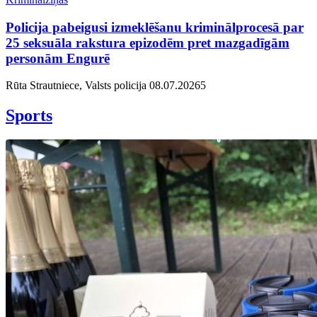
Policija pabeigusi izmeklēšanu kriminālprocesā par
25 seksuāla rakstura epizodēm pret mazgadīgām
personām Engurē
Rūta Strautniece, Valsts policija
08.07.2026
5
Sports