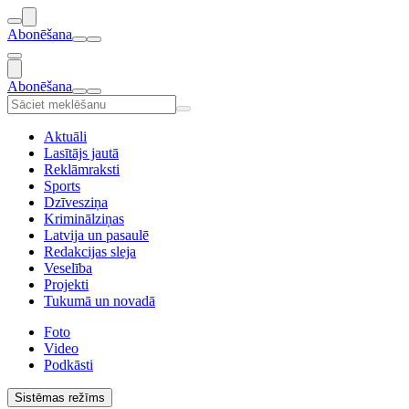
Abonēšana
Abonēšana
Aktuāli
Lasītājs jautā
Reklāmraksti
Sports
Dzīvesziņa
Kriminālziņas
Latvija un pasaulē
Redakcijas sleja
Veselība
Projekti
Tukumā un novadā
Foto
Video
Podkāsti
Sistēmas režīms