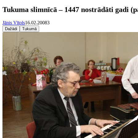
Tukuma slimnīcā – 1447 nostrādāti gadi (p
Jānis Vītols
16.02.2008
3
Dažādi
Tukumā