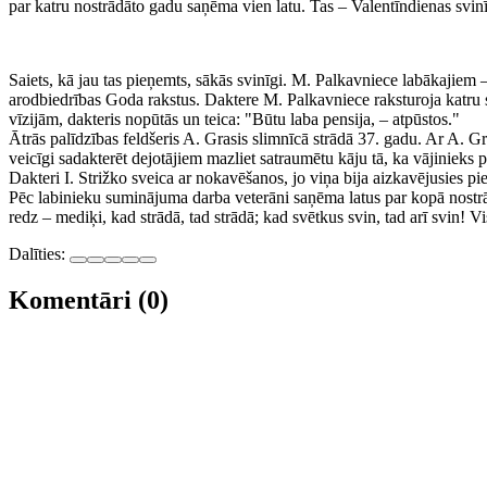
par katru nostrādāto gadu saņēma vien latu. Tas – Valentīndienas svi
Saiets, kā jau tas pieņemts, sākās svinīgi. M. Palkavniece labākajie
arodbiedrības Goda rakstus. Daktere M. Palkavniece raksturoja katru 
vīzijām, dakteris nopūtās un teica: "Būtu laba pensija, – atpūstos."
Ātrās palīdzības feldšeris A. Grasis slimnīcā strādā 37. gadu. Ar A. 
veicīgi sadakterēt dejotājiem mazliet satraumētu kāju tā, ka vājinieks 
Dakteri I. Strižko sveica ar nokavēšanos, jo viņa bija aizkavējusies pi
Pēc labinieku suminājuma darba veterāni saņēma latus par kopā nostrā
redz – mediķi, kad strādā, tad strādā; kad svētkus svin, tad arī svin! 
Dalīties:
Komentāri (0)