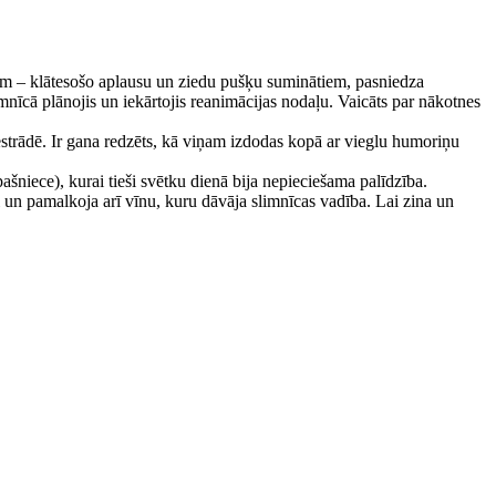
sim – klātesošo aplausu un ziedu pušķu suminātiem, pasniedza
īcā plānojis un iekārtojis reanimācijas nodaļu. Vaicāts par nākotnes
estrādē. Ir gana redzēts, kā viņam izdodas kopā ar vieglu humoriņu
pašniece), kurai tieši svētku dienā bija nepieciešama palīdzība.
 un pamalkoja arī vīnu, kuru dāvāja slimnīcas vadība. Lai zina un