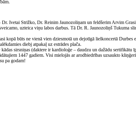
nībām.
m – Dr. Ivetai Strižko, Dr. Reinim Jaunozoliņam un feldšerim Arvim Gra
sveicamo, uzteica viņu labos darbus. Tā Dr. R. Jaunozoliņš Tukuma slimn
Grasi kopā būts ne vienā vien dziesmotā un dejotīgā lielkoncertā Durbes 
palēkdamies diebj atpakaļ uz estrādes plača.
e kādas sirsniņas (daktere ir kardioloģe – daudzu un dažādu sertifikātu ī
dātajiem 1447 gadiem. Visi mielojās ar arodbiedrības uzsaukto kliņģeri
Visu pa godam!