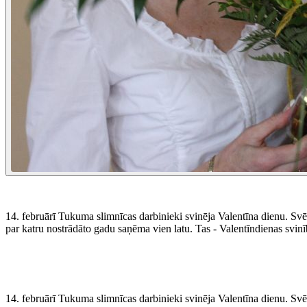
14. februārī Tukuma slimnīcas darbinieki svinēja Valentīna dienu. Svē
par katru nostrādāto gadu saņēma vien latu. Tas - Valentīndienas svin
14. februārī Tukuma slimnīcas darbinieki svinēja Valentīna dienu. Svē