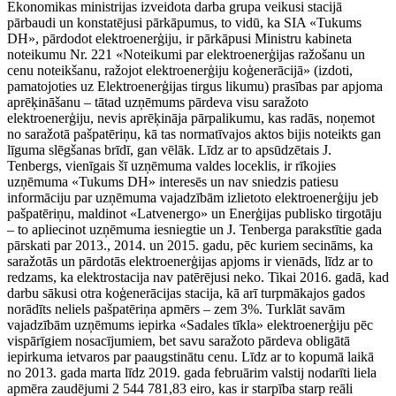
Ekonomikas ministrijas izveidota darba grupa veikusi stacijā
pārbaudi un konstatējusi pārkāpumus, to vidū, ka SIA «Tukums
DH», pārdodot elektroenerģiju, ir pārkāpusi Ministru kabineta
noteikumu Nr. 221 «Noteikumi par elektroenerģijas ražošanu un
cenu noteikšanu, ražojot elektroenerģiju koģenerācijā» (izdoti,
pamatojoties uz Elektroenerģijas tirgus likumu) prasības par apjoma
aprēķināšanu – tātad uzņēmums pārdeva visu saražoto
elektroenerģiju, nevis aprēķināja pārpalikumu, kas radās, noņemot
no saražotā pašpatēriņu, kā tas normatīvajos aktos bijis noteikts gan
līguma slēgšanas brīdī, gan vēlāk. Līdz ar to apsūdzētais J.
Tenbergs, vienīgais šī uzņēmuma valdes loceklis, ir rīkojies
uzņēmuma «Tukums DH» interesēs un nav sniedzis patiesu
informāciju par uzņēmuma vajadzībām izlietoto elektroenerģiju jeb
pašpatēriņu, maldinot «Latvenergo» un Enerģijas publisko tirgotāju
– to apliecinot uzņēmuma iesniegtie un J. Tenberga parakstītie gada
pārskati par 2013., 2014. un 2015. gadu, pēc kuriem secināms, ka
saražotās un pārdotās elektroenerģijas apjoms ir vienāds, līdz ar to
redzams, ka elektrostacija nav patērējusi neko. Tikai 2016. gadā, kad
darbu sākusi otra koģenerācijas stacija, kā arī turpmākajos gados
norādīts neliels pašpatēriņa apmērs – zem 3%. Turklāt savām
vajadzībām uzņēmums iepirka «Sadales tīkla» elektroenerģiju pēc
vispārīgiem nosacījumiem, bet savu saražoto pārdeva obligātā
iepirkuma ietvaros par paaugstinātu cenu. Līdz ar to kopumā laikā
no 2013. gada marta līdz 2019. gada februārim valstij nodarīti liela
apmēra zaudējumi 2 544 781,83 eiro, kas ir starpība starp reāli