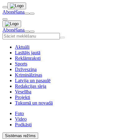
Abonēšana
Abonēšana
Aktuāli
Lasītājs jautā
Reklāmraksti
Sports
Dzīvesziņa
Kriminālziņas
Latvija un pasaulē
Redakcijas sleja
Veselība
Projekti
Tukumā un novadā
Foto
Video
Podkāsti
Sistēmas režīms