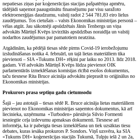
nepatiesas ziņas par koģenerācijas stacijas pašpatēriņa apmēru,
tādējādi saņemot paaugstinātu finansējumu par visu saražoto
elektroenerģijas daudzumu, valstij radot 2 544 781,83 eiro lielus
zaudējumus. Tos cietušais – valsts Ekonomikas ministrijas personā –
vēlas atgūt. Jau sākotnēji apsūdzētais Jānis Tenbergs un viņa
advokāts Mārtiņš Kvēps izvirzītās apsūdzības noraidīja un valstij
nodarītos zaudējumus par pamatotiem neatzina.
Atgādinām, ka pēdējā tiesas sēde pirms Covid-19 ierobežojumu
izsludināšanas notika 4. februārī, un tajā lietas materiāliem tika
pievienoti – SIA «Tukums DH» rēķini par laiku no 2013. līdz 2018.
gadam. Vēl advokāts Mārtiņš Kvēps lūdza pievienot OIK
parlamentārās izmeklēšanas komisijas rīcībā esošos dokumentus,
taču tiesnese Rita Bruce aicināja advokātu pieprasīt to oriģinālus no
Ekonomikas ministrijas.
Prokurors prasa septiņu gadu cietumsodu
Šajā – jau astotajā – tiesas sēdē R. Bruce aicināja lietas materiāliem
pievienot no Ekonomikas ministrijas saņemtos dokumentus, kā arī
liecinieka, uzņēmuma «Turboden» pārstāvja Silvio Formenti
iesniegtie ceļa izdevumu apmaksas dokumenti. Tiesnese arī
informēja, ka ir pabeigta tiesas izmeklēšana un tiek uzsāktas tiesu
debates, kuras iesāka prokurors P. Sondors. Viņš uzsvēra, ka SIA
«Tukums DH» koģenerācijas stacijās Tukumā, Tulpju ielā 2 un 2a,