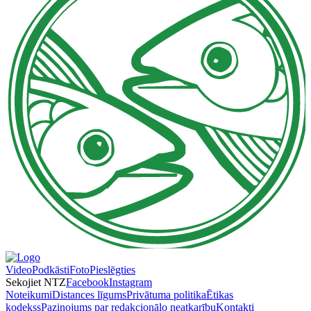
Video
Podkāsti
Foto
Pieslēgties
Sekojiet NTZ
Facebook
Instagram
Noteikumi
Distances līgums
Privātuma politika
Ētikas
kodekss
Paziņojums par redakcionālo neatkarību
Kontakti