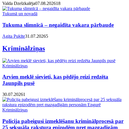
Valda Dzelzkalēja
07.08.2026
1
8
Tukumā un novadā
Tukuma slimnīcā – negaidīta vakara pārbaude
Agita Puķīte
31.07.2026
5
Kriminālziņas
Kriminālziņas
Arvien meklē sievieti, kas pēdējo reizi redzēta
Jaunpils pusē
30.07.2026
1
Kriminālziņas
Policija pabeigusi izmeklēšanu kriminālprocesā par
25 seksuāla rakstura epizodēm pret mazgadīgām