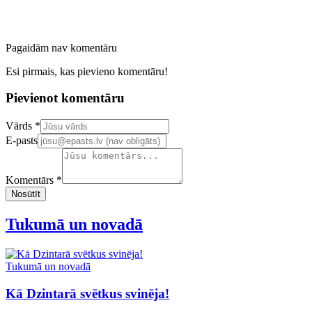
Pagaidām nav komentāru
Esi pirmais, kas pievieno komentāru!
Pievienot komentāru
Confirm your email address
Vārds *
E-pasts
Komentārs *
Nosūtīt
Tukumā un novadā
Tukumā un novadā
Kā Dzintarā svētkus svinēja!