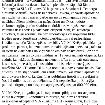
Cietušās puses – Ekonomikas ministrijas – pārstāvis Ingars Sils
informēja tiesu, ka tiesu debatēs nepiedalīsies, tāpat kā Jānis
Tenbergs kā SIA «Tukums DH» pārstāvis. Savukārt J. Tenberga
aizstāvis Mārtiņš Kvēps tiesu debatēs uzsvēra, ka valsts apsūdzība
nav izdarījusi savu mājas darbu un savus secinājumus balstīja uz
nepārbaudītiem faktiem par pašpatēriņu un tīklos nodoto
elektroenerģiju, par ko skaidru viedokli nav varējuši izteikt arī
vairākās tiesas sēdēs pieaicinātie eksperti. Viņi, kā skaidroja
advokāts, tā arī atzinuši, ka bez laboratorijas vai nopietnas tīklu
izpētes neesot iespējams noteikt pieslēgumus vai pašpatēriņa
jautājumus, taču šādas izpētes nav bijis. Vēl M. Kvēps piebilda – ja
prokurors pārmet, ka uzņēmums ir maldinājis amatpersonas, taču tās
uz tiesu nav aicinātas un viņu viedoklis nav noskaidrots, līdz ar to
nav zināms, vai tās tikušas maldinātas. Tā vietā aicināts eksperts, kas
atzinis, ka nekādus lēmumus nepieņem. Līdz ar to pats galvenais,
kas tiesas procesā bijis jānoskaidro – kā īsti elektroenerģijas
ražošana SIA «Tukums DH» bija notikusi – nav zināms nekas. Kas
attiecas uz valstij nodarītajiem zaudējumiem, kas minēti apsūdzībā
un prokurora teikto, ka Enerģijas publiskais tirgotājs ir aprēķinājis
šos 2,5 miljonus eiro zaudējumus, tā ir nepatiesība, jo Enerģijas
publiskā tirgotāja un ekspertu aprēķins atšķiras par 800 000 eiro.
Vēl M. Kvēps atgādināja, ka uzņēmums pildījis tos nosacījumus,
kurus izvirzījusi Ekonomikas ministrija, vēl pirms darbības
uzsākšanas akceptējot SIA «Tukums DH» iesniegumu, kurā bijis