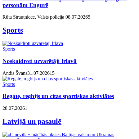
personām Engurē
Rūta Strautniece, Valsts policija
08.07.2026
5
Sports
Sports
Noskaidroti uzvarētāji Irlavā
Andis Švāns
31.07.2026
1
5
Sports
Regate, regbijs un citas sportiskas aktiviātes
28.07.2026
1
Latvijā un pasaulē