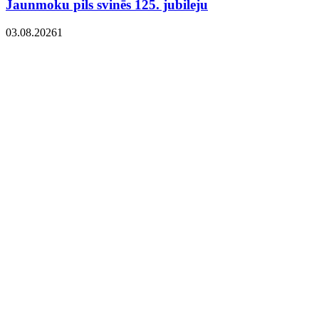
Jaunmoku pils svinēs 125. jubileju
03.08.2026
1