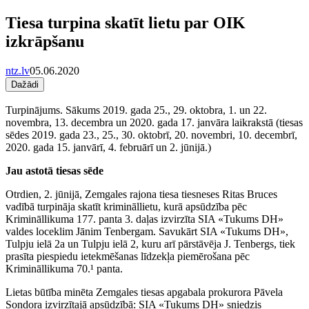
Tiesa turpina skatīt lietu par OIK
izkrāpšanu
ntz.lv
05.06.2020
Dažādi
Turpinājums. Sākums 2019. gada 25., 29. oktobra, 1. un 22.
novembra, 13. decembra un 2020. gada 17. janvāra laikrakstā (tiesas
sēdes 2019. gada 23., 25., 30. oktobrī, 20. novembri, 10. decembrī,
2020. gada 15. janvārī, 4. februārī un 2. jūnijā.)
Jau astotā tiesas sēde
Otrdien, 2. jūnijā, Zemgales rajona tiesa tiesneses Ritas Bruces
vadībā turpināja skatīt krimināllietu, kurā apsūdzība pēc
Krimināllikuma 177. panta 3. daļas izvirzīta SIA «Tukums DH»
valdes loceklim Jānim Tenbergam. Savukārt SIA «Tukums DH»,
Tulpju ielā 2a un Tulpju ielā 2, kuru arī pārstāvēja J. Tenbergs, tiek
prasīta piespiedu ietekmēšanas līdzekļa piemērošana pēc
Krimināllikuma 70.¹ panta.
Lietas būtība minēta Zemgales tiesas apgabala prokurora Pāvela
Sondora izvirzītajā apsūdzībā: SIA «Tukums DH» sniedzis