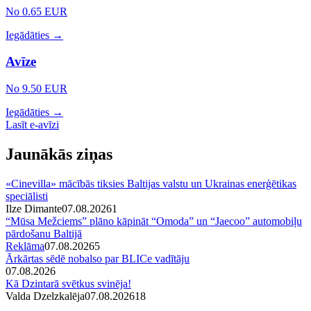
No 0.65 EUR
Iegādāties →
Avīze
No 9.50 EUR
Iegādāties →
Lasīt e-avīzi
Jaunākās ziņas
«Cinevilla» mācībās tiksies Baltijas valstu un Ukrainas enerģētikas
speciālisti
Ilze Dimante
07.08.2026
1
“Mūsa Mežciems” plāno kāpināt “Omoda” un “Jaecoo” automobiļu
pārdošanu Baltijā
Reklāma
07.08.2026
5
Ārkārtas sēdē nobalso par BLICe vadītāju
07.08.2026
Kā Dzintarā svētkus svinēja!
Valda Dzelzkalēja
07.08.2026
1
8