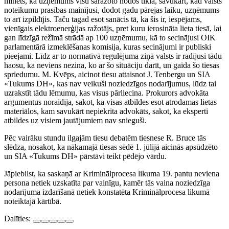
minēts, ka uzņēmums visu saražoto nodos tīklā, savukārt, kad valsts
noteikumu prasības mainījusi, dodot gadu pārejas laiku, uzņēmums
to arī izpildījis. Taču tagad esot sanācis tā, ka šis ir, iespējams,
vienīgais elektroenerģijas ražotājs, pret kuru ierosināta lieta tiesā, lai
gan līdzīgā režīmā strādā ap 100 uzņēmumu, kā to secinājusi OIK
parlamentārā izmeklēšanas komisija, kuras secinājumi ir publiski
pieejami. Līdz ar to normatīvā regulējuma ziņā valsts ir radījusi tādu
haosu, ka neviens nezina, ko ar šo situāciju darīt, un gaida šo tiesas
spriedumu. M. Kvēps, aicinot tiesu attaisnot J. Tenbergu un SIA
«Tukums DH», kas nav veikuši noziedzīgos nodarījumus, lūdz tai
uzrakstīt tādu lēmumu, kas visus pārliecina. Prokurors advokāta
argumentus noraidīja, sakot, ka visas atbildes esot atrodamas lietas
materiālos, kam savukārt nepiekrita advokāts, sakot, ka eksperti
atbildes uz visiem jautājumiem nav snieguši.
Pēc vairāku stundu ilgajām tiesu debatēm tiesnese R. Bruce tās
slēdza, nosakot, ka nākamajā tiesas sēdē 1. jūlijā aicinās apsūdzēto
un SIA «Tukums DH» pārstāvi teikt pēdējo vārdu.
Jāpiebilst, ka saskaņā ar Kriminālprocesa likuma 19. pantu neviena
persona netiek uzskatīta par vainīgu, kamēr tās vaina noziedzīga
nodarījuma izdarīšanā netiek konstatēta Kriminālprocesa likumā
noteiktajā kārtībā.
Dalīties: