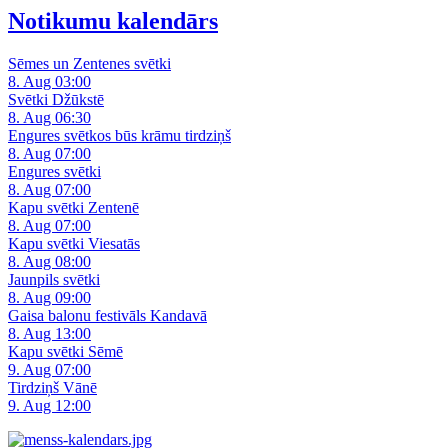
Notikumu kalendārs
Sēmes un Zentenes svētki
8. Aug 03:00
Svētki Džūkstē
8. Aug 06:30
Engures svētkos būs krāmu tirdziņš
8. Aug 07:00
Engures svētki
8. Aug 07:00
Kapu svētki Zentenē
8. Aug 07:00
Kapu svētki Viesatās
8. Aug 08:00
Jaunpils svētki
8. Aug 09:00
Gaisa balonu festivāls Kandavā
8. Aug 13:00
Kapu svētki Sēmē
9. Aug 07:00
Tirdziņš Vānē
9. Aug 12:00