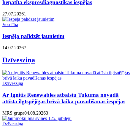
hepatīta ekspresdiagnostikas iespējas
27.07.2026
1
Veselība
Iespēja palīdzēt jaunietim
14.07.2026
7
Dzīvesziņa
Dzīvesziņa
Ar Ignitis Renewables atbalstu Tukuma novadā
attīsta ilgtspējīgas brīvā laika pavadīšanas iespējas
MRS grupa
04.08.2026
3
Dzīvesziņa