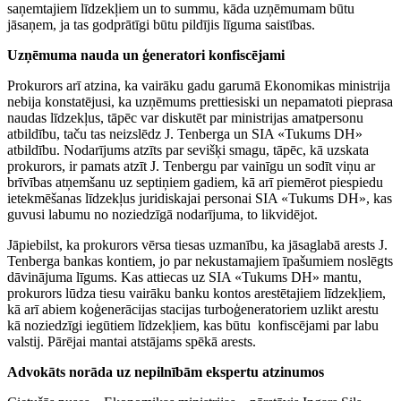
saņemtajiem līdzekļiem un to summu, kāda uzņēmumam būtu
jāsaņem, ja tas godprātīgi būtu pildījis līguma saistības.
Uzņēmuma nauda un ģeneratori konfiscējami
Prokurors arī atzina, ka vairāku gadu garumā Ekonomikas ministrija
nebija konstatējusi, ka uzņēmums prettiesiski un nepamatoti pieprasa
naudas līdzekļus, tāpēc var diskutēt par ministrijas amatpersonu
atbildību, taču tas neizslēdz J. Tenberga un SIA «Tukums DH»
atbildību. Nodarījums atzīts par sevišķi smagu, tāpēc, kā uzskata
prokurors, ir pamats atzīt J. Tenbergu par vainīgu un sodīt viņu ar
brīvības atņemšanu uz septiņiem gadiem, kā arī piemērot piespiedu
ietekmēšanas līdzekļus juridiskajai personai SIA «Tukums DH», kas
guvusi labumu no noziedzīgā nodarījuma, to likvidējot.
Jāpiebilst, ka prokurors vērsa tiesas uzmanību, ka jāsaglabā arests J.
Tenberga bankas kontiem, jo par nekustamajiem īpašumiem noslēgts
dāvinājuma līgums. Kas attiecas uz SIA «Tukums DH» mantu,
prokurors lūdza tiesu vairāku banku kontos arestētajiem līdzekļiem,
kā arī abiem koģenerācijas stacijas turboģeneratoriem uzlikt arestu
kā noziedzīgi iegūtiem līdzekļiem, kas būtu konfiscējami par labu
valstij. Pārējai mantai atstājams spēkā arests.
Advokāts norāda uz nepilnībām ekspertu atzinumos