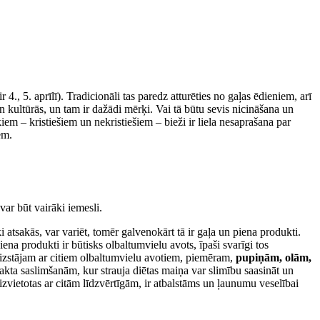
4., 5. aprīlī). Tradicionāli tas paredz atturēties no gaļas ēdieniem, arī
n kultūrās, un tam ir dažādi mērķi. Vai tā būtu sevis nicināšana un
kiem – kristiešiem un nekristiešiem – bieži ir liela nesaprašana par
em.
ar būt vairāki iemesli.
atsakās, var variēt, tomēr galvenokārt tā ir gaļa un piena produkti.
iena produkti ir būtisks olbaltumvielu avots, īpaši svarīgi tos
izstājam ar citiem olbaltumvielu avotiem, piemēram,
pupiņām, olām,
rakta saslimšanām, kur strauja diētas maiņa var slimību saasināt un
izvietotas ar citām līdzvērtīgām, ir atbalstāms un ļaunumu veselībai