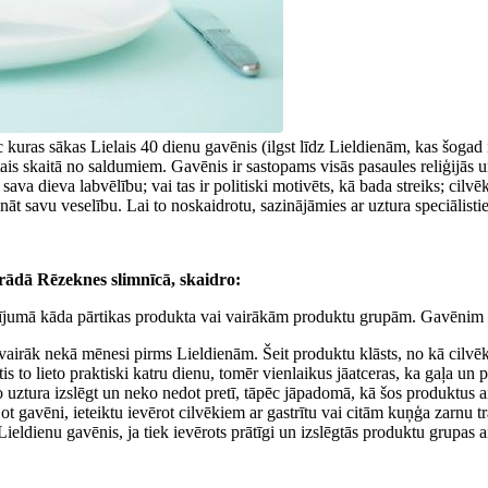
 kuras sākas Lielais 40 dienu gavēnis (ilgst līdz Lieldienām, kas šogad ir 
ais skaitā no saldumiem. Gavēnis ir sastopams visās pasaules reliģijās u
ava dieva labvēlību; vai tas ir politiski motivēts, kā bada streiks; cilvē
tināt savu veselību. Lai to noskaidrotu, sazinājāmies ar uztura speciālisti
strādā Rēzeknes slimnīcā, skaidro:
dījumā kāda pārtikas produkta vai vairākām produktu grupām. Gavēnim v
vairāk nekā mēnesi pirms Lieldienām. Šeit produktu klāsts, no kā cilvēki 
s to lieto praktiski katru dienu, tomēr vienlaikus jāatceras, ka gaļa un p
ztura izslēgt un neko nedot pretī, tāpēc jāpadomā, kā šos produktus a
ot gavēni, ieteiktu ievērot cilvēkiem ar gastrītu vai citām kuņģa zarnu t
eldienu gavēnis, ja tiek ievērots prātīgi un izslēgtās produktu grupas a