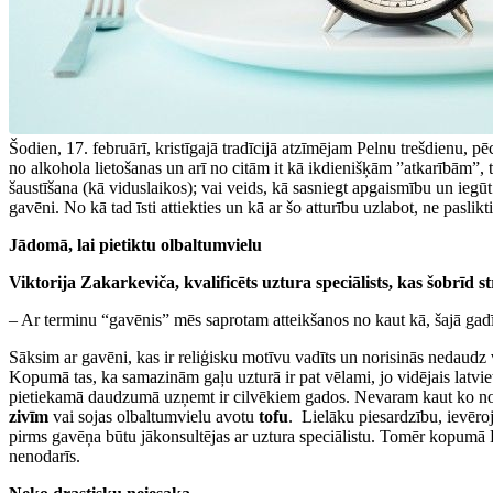
Šodien, 17. februārī, kristīgajā tradīcijā atzīmējam Pelnu trešdienu, pēc
no alkohola lietošanas un arī no citām it kā ikdienišķām ”atkarībām”, t
šaustīšana (kā viduslaikos); vai veids, kā sasniegt apgaismību un iegūt s
gavēni. No kā tad īsti attiekties un kā ar šo atturību uzlabot, ne paslik
Jādomā, lai pietiktu olbaltumvielu
Viktorija Zakarkeviča, kvalificēts uztura speciālists, kas šobrīd 
– Ar terminu “gavēnis” mēs saprotam atteikšanos no kaut kā, šajā ga
Sāksim ar gavēni, kas ir reliģisku motīvu vadīts un norisinās nedaudz 
Kopumā tas, ka samazinām gaļu uzturā ir pat vēlami, jo vidējais latvieti
pietiekamā daudzumā uzņemt ir cilvēkiem gados. Nevaram kaut ko no u
zivīm
vai sojas olbaltumvielu avotu
tofu
. Lielāku piesardzību, ievēroj
pirms gavēņa būtu jākonsultējas ar uztura speciālistu. Tomēr kopumā Li
nenodarīs.