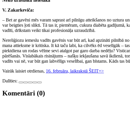
Neko drastisku neiesaka
V. Zakarkeviča:
– Bet ar gavēni mēs varam saprast arī pilnīgu atteikšanos no uztura un 
var beigties ļoti slikti. Tā tas ir, piemēram, cukura diabēta gadījumā, k
vadīti, drīkstam veikt tikai profesionāļa uzraudzībā.
Nereliģiozu iemeslu vadīts gavēnis var būt arī, kad apzināti pilnībā n
mana attieksme ir kritiska. It kā taču labi, ka cilvēks ēd veselīgāk – ta
piektdiena un rodas vēlme sevi atalgot par garo darba nedēļu? Visticamā
pārēšanās. Vislabākais risinājums – našķu iekļaušana savā ikdienā, to
vadīts vai nē, var būt gan labvēlīgs veselībai, gan bīstams. Kāds tas 
Vairāk laisiet otrdienas,
16. februāra, laikrakstā ŠEIT=>
Dalīties:
Komentāri (0)