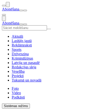
Abonēšana
Abonēšana
Aktuāli
Lasītājs jautā
Reklāmraksti
Sports
Dzīvesziņa
Kriminālziņas
Latvija un pasaulē
Redakcijas sleja
Veselība
Projekti
Tukumā un novadā
Foto
Video
Podkāsti
Sistēmas režīms