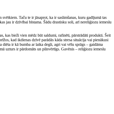
 svētkiem. Taču te ir jāsaprot, ka ir saslimšanas, kuru gadījumā tas
kas jau ir dzīvībai bīstama. Šādu drastisku soli, arī nereliģiozu iemeslu
, kas bieži vien mēdz būt saldumi, rafinēti, pārstrādāti produkti. Šeit
s brīžos, kad ikdienas dzīvē parādās kāda stresa situācija vai pienākusi
a diēta ir kā bumba ar laika degli, agri vai vēlu sprāgs – gaidāma
mā uzturs ir pārdomāts un pilnvērtīgs. Gavēnis – reliģiozu iemeslu