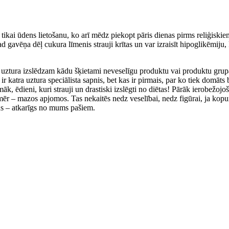
tikai ūdens lietošanu, ko arī mēdz piekopt pāris dienas pirms reliģiskiem
ad gavēņa dēļ cukura līmenis strauji krītas un var izraisīt hipoglikēmiju, 
o uztura izslēdzam kādu šķietami neveselīgu produktu vai produktu grupas
s ir katra uztura speciālista sapnis, bet kas ir pirmais, par ko tiek domāt
k, ēdieni, kuri strauji un drastiski izslēgti no diētas! Pārāk ierobežojoš
mēr – mazos apjomos. Tas nekaitēs nedz veselībai, nedz figūrai, ja kopu
būs – atkarīgs no mums pašiem.