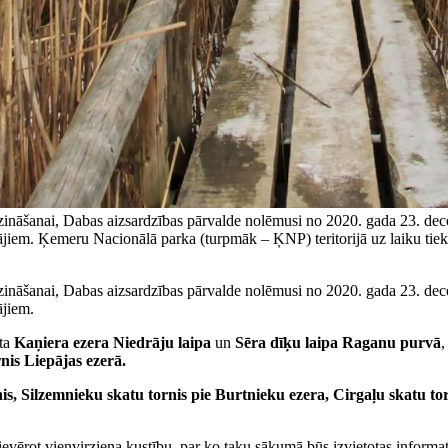
ināšanai, Dabas aizsardzības pārvalde nolēmusi no 2020. gada 23. dece
tājiem. Ķemeru Nacionālā parka (turpmāk – ĶNP) teritorijā uz laiku tiek
ināšanai, Dabas aizsardzības pārvalde nolēmusi no 2020. gada 23. dece
ājiem.
gta
Kaņiera ezera Niedrāju laipa
un
Sēra dīķu laipa Raganu purvā
,
nis Liepājas ezerā.
is, Silzemnieku skatu tornis pie Burtnieku ezera, Cirgaļu skatu t
ievērot vienvirziena kustību, par ko taku sākumā būs izvietotas informa