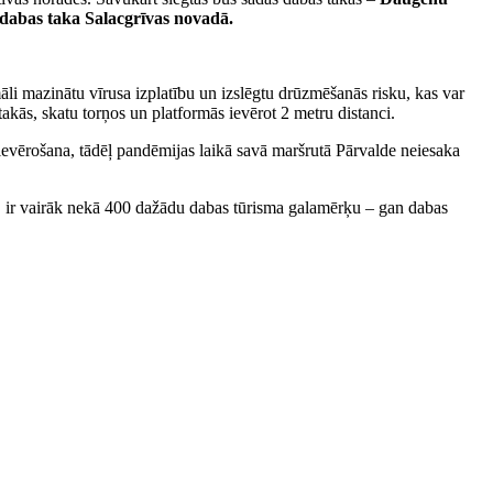
dabas taka Salacgrīvas novadā.
āli mazinātu vīrusa izplatību un izslēgtu drūzmēšanās risku, kas var
akās, skatu torņos un platformās ievērot 2 metru distanci.
s ievērošana, tādēļ pandēmijas laikā savā maršrutā Pārvalde neiesaka
jā ir vairāk nekā 400 dažādu dabas tūrisma galamērķu – gan dabas