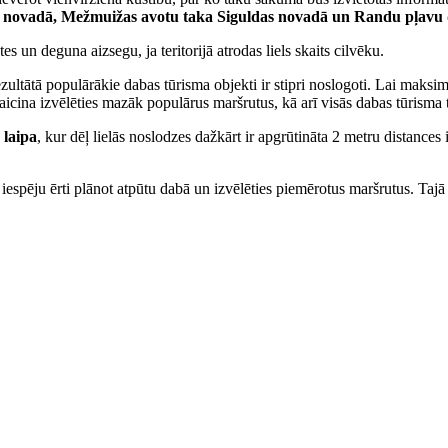
s novadā, Mežmuižas avotu taka Siguldas novadā un Randu pļavu 
 un deguna aizsegu, ja teritorijā atrodas liels skaits cilvēku.
zultātā populārākie dabas tūrisma objekti ir stipri noslogoti. Lai maksim
icina izvēlēties mazāk populārus maršrutus, kā arī visās dabas tūrisma t
 laipa
, kur dēļ lielās noslodzes dažkārt ir apgrūtināta 2 metru distance
iespēju ērti plānot atpūtu dabā un izvēlēties piemērotus maršrutus. Ta