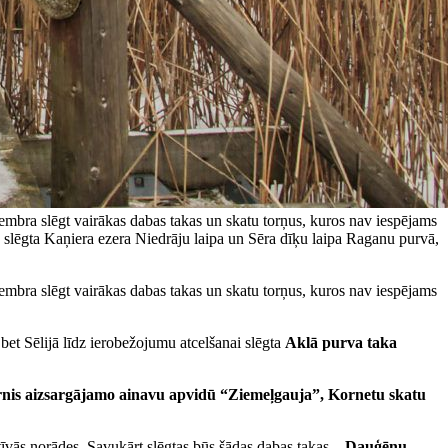
mbra slēgt vairākas dabas takas un skatu torņus, kuros nav iespējams
 slēgta Kaņiera ezera Niedrāju laipa un Sēra dīķu laipa Raganu purvā,
mbra slēgt vairākas dabas takas un skatu torņus, kuros nav iespējams
 bet Sēlijā līdz ierobežojumu atcelšanai slēgta
Aklā purva taka
ornis aizsargājamo ainavu apvidū “Ziemeļgauja”, Kornetu skatu
tīvās norādes. Savukārt slēgtas būs šādas dabas takas –
Dauģēnu