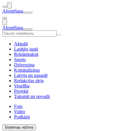
Abonēšana
Abonēšana
Aktuāli
Lasītājs jautā
Reklāmraksti
Sports
Dzīvesziņa
Kriminālziņas
Latvija un pasaulē
Redakcijas sleja
Veselība
Projekti
Tukumā un novadā
Foto
Video
Podkāsti
Sistēmas režīms