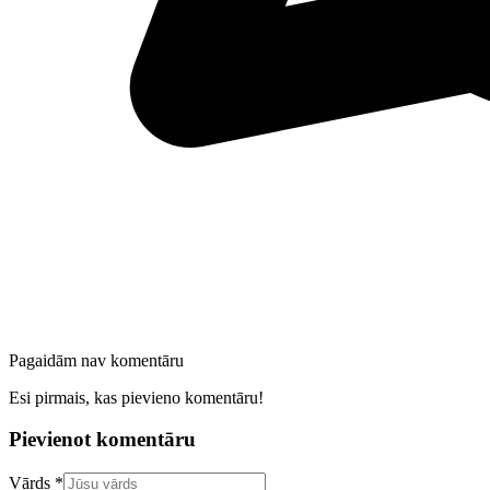
Pagaidām nav komentāru
Esi pirmais, kas pievieno komentāru!
Pievienot komentāru
Confirm your email address
Vārds *