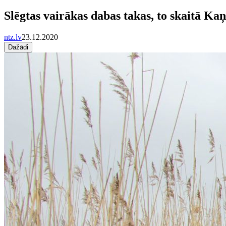
Slēgtas vairākas dabas takas, to skaitā Ka
ntz.lv
23.12.2020
Dažādi