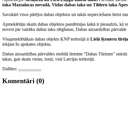
taka Mazsalacas novadā, Vizlas dabas taka un Tilderu taka Ape
Savukārt visos pārējos dabas objektos un takās nepieciešams lietot mutes
Apmeklētāju skaits dabas objektos pandēmijas laikā ir pieaudzis, kā re
novest pie vairāku dabas taku slēgšanas, Dabas aizsardzības pārvalde a
Visapmeklētākais dabas objekts ĶNP teritorijā ir
Lielā Ķemeru tīreļa
iekļaut šo apskates objektu.
Dabas aizsardzības pārvaldes mobilā lietotne “Dabas Tūrisms” sniedz 
takas, gan skatu vietas, torņi, visā Latvijas teritorijā.
Dalīties:
Komentāri (0)