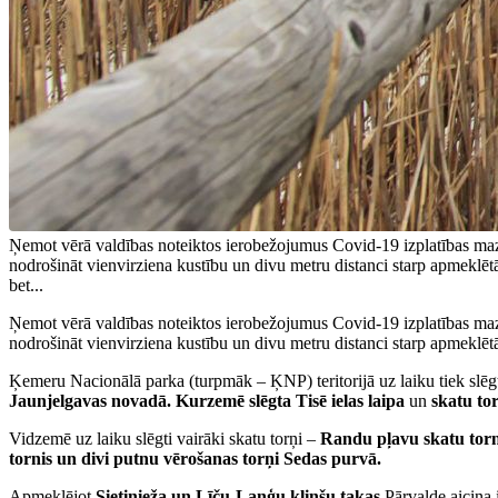
Ņemot vērā valdības noteiktos ierobežojumus Covid-19 izplatības maz
nodrošināt vienvirziena kustību un divu metru distanci starp apmeklē
bet...
Ņemot vērā valdības noteiktos ierobežojumus Covid-19 izplatības maz
nodrošināt vienvirziena kustību un divu metru distanci starp apmeklēt
Ķemeru Nacionālā parka (turpmāk – ĶNP) teritorijā uz laiku tiek slē
Jaunjelgavas novadā. Kurzemē slēgta Tisē ielas laipa
un
skatu tor
Vidzemē uz laiku slēgti vairāki skatu torņi –
Randu pļavu skatu torn
tornis un divi putnu vērošanas torņi Sedas purvā.
Apmeklējot
Sietiņieža un Līču-Laņģu klinšu takas
Pārvalde aicina 