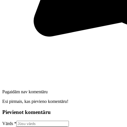
Pagaidām nav komentāru
Esi pirmais, kas pievieno komentāru!
Pievienot komentāru
Confirm your email address
Vārds *