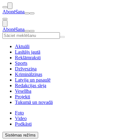
Abonēšana
Abonēšana
Aktuāli
Lasītājs jautā
Reklāmraksti
Sports
Dzīvesziņa
Kriminālziņas
Latvija un pasaulē
Redakcijas sleja
Veselība
Projekti
Tukumā un novadā
Foto
Video
Podkāsti
Sistēmas režīms