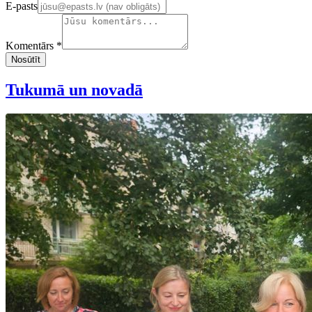
E-pasts
Komentārs *
Nosūtīt
Tukumā un novadā