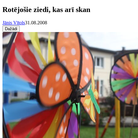
Rotējošie ziedi, kas arī skan
Jānis Vītols
31.08.2008
Dažādi