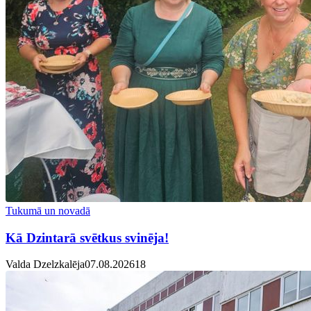
Tukumā un novadā
Kā Dzintarā svētkus svinēja!
Valda Dzelzkalēja
07.08.2026
1
8