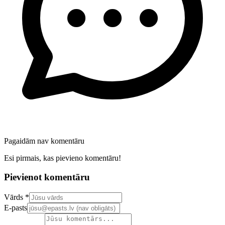
Pagaidām nav komentāru
Esi pirmais, kas pievieno komentāru!
Pievienot komentāru
Confirm your email address
Vārds *
E-pasts