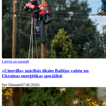
Latvija un pasaulē
«Cinevilla» mācībās tiksies Baltijas valstu un
Ukrainas enerģētikas speciālisti
Ilze Dimante
07.08.2026
1