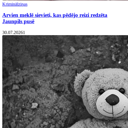
Kriminālziņas
Arvien meklē sievieti, kas pēdējo reizi redzēta
Jaunpils pusē
30.07.2026
1