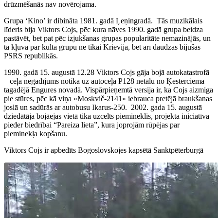
drūzmēšanās nav novērojama.
Grupa ‘Kino’ ir dibināta 1981. gadā Ļeņingradā. Tās muzikālais
līderis bija Viktors Cojs, pēc kura nāves 1990. gadā grupa beidza
pastāvēt, bet pat pēc izjukšanas grupas popularitāte nemazinājās, un
tā kļuva par kulta grupu ne tikai Krievijā, bet arī daudzās bijušās
PSRS republikās.
1990. gadā 15. augustā 12.28 Viktors Cojs gāja bojā autokatastrofā
– ceļa negadījums notika uz autoceļa P128 netālu no Ķesterciema
tagadējā Engures novadā. Vispārpieņemtā versija ir, ka Cojs aizmiga
pie stūres, pēc kā viņa «Moskvič-2141» iebrauca pretējā braukšanas
joslā un sadūrās ar autobusu Ikarus-250. 2002. gada 15. augustā
dziedātāja bojāejas vietā tika uzcelts piemineklis, projekta iniciatīva
pieder biedrībai “Pareiza lieta”, kura joprojām rūpējas par
pieminekļa kopšanu.
Viktors Cojs ir apbedīts Bogoslovskojes kapsētā Sanktpēterburgā