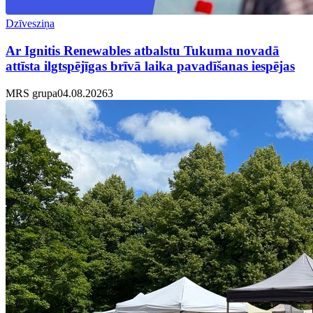
Dzīvesziņa
Ar Ignitis Renewables atbalstu Tukuma novadā
attīsta ilgtspējīgas brīvā laika pavadīšanas iespējas
MRS grupa
04.08.2026
3