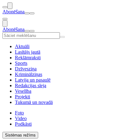
Abonēšana
Abonēšana
Aktuāli
Lasītājs jautā
Reklāmraksti
Sports
Dzīvesziņa
Kriminālziņas
Latvija un pasaulē
Redakcijas sleja
Veselība
Projekti
Tukumā un novadā
Foto
Video
Podkāsti
Sistēmas režīms