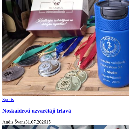
Sports
Noskaidroti uzvarētāji Irlavā
Andis Švāns
31.07.2026
1
5