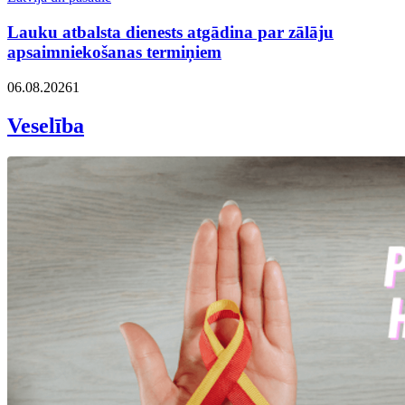
Lauku atbalsta dienests atgādina par zālāju
apsaimniekošanas termiņiem
06.08.2026
1
Veselība