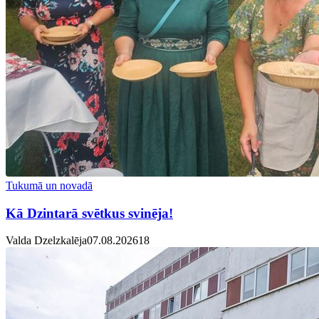
Tukumā un novadā
Kā Dzintarā svētkus svinēja!
Valda Dzelzkalēja
07.08.2026
1
8