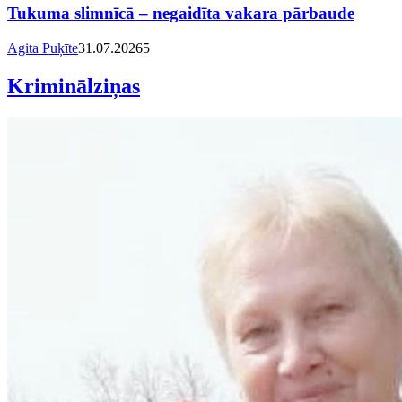
Tukuma slimnīcā – negaidīta vakara pārbaude
Agita Puķīte
31.07.2026
5
Kriminālziņas