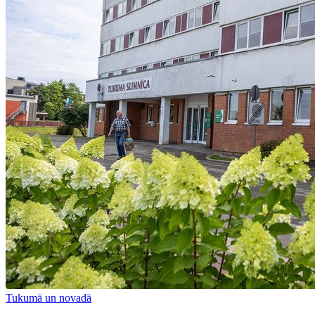
Tukumā un novadā