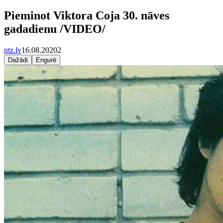
Pieminot Viktora Coja 30. nāves
gadadienu /VIDEO/
ntz.lv
16.08.2020
2
Dažādi
Engurē