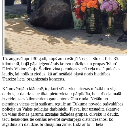
15. augustā aprit 30 gadi, kopš autoavārijā šosejas Sloka-Talsi 35.
kilometrā, bojā gāja leģendārais krievu mūziķis un grupas 'Kino'
līderis Viktors Cojs. Šodien viņa piemiņas vietā ceļa malā pulcējas
ļaudis, lai noliktu ziedus, kā arī netālajā pļavā noris biedrības
'Pareiza lieta' organizētais koncerts.
Kā novērojām klātienē, to, kuri vēl arvien atceras mūziķi un viņa
darbus, ir daudz – ne tikai pieturvieta ir pārpildīta, bet arī ceļa malā
izveidojusies kilometriem gara automašīnu rinda. Netālu no
piemiņas vietas ceļu satiksmi regulē arī Tukuma novada pašvaldības
policija un Valsts policijas darbinieki. Pļavā, kur uzstādīta skatuve
un visas dienas garumā uzstājas dažādas grupas, cilvēku ir daudz,
taču lielākoties tie cenšas ievērot savstarpējo distancēšanos, ko
atgādina arī daudzās brīdinājuma zīme. Līdz ar to – liela