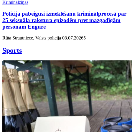
Kriminālziņas
Policija pabeigusi izmeklēšanu kriminālprocesā par
25 seksuāla rakstura epizodēm pret mazgadīgām
personām Engurē
Rūta Strautniece, Valsts policija
08.07.2026
5
Sports