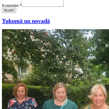
Komentārs *
Nosūtīt
Tukumā un novadā