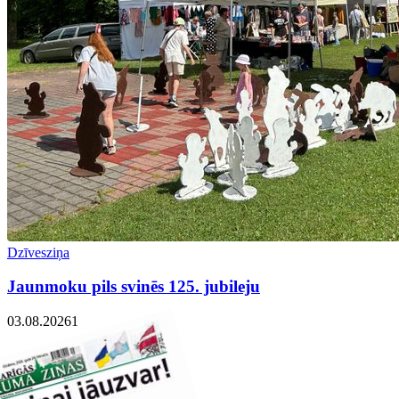
Dzīvesziņa
Jaunmoku pils svinēs 125. jubileju
03.08.2026
1