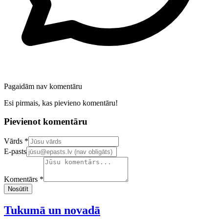
Pagaidām nav komentāru
Esi pirmais, kas pievieno komentāru!
Pievienot komentāru
Confirm your email address
Vārds *
E-pasts
Komentārs *
Nosūtīt
Tukumā un novadā