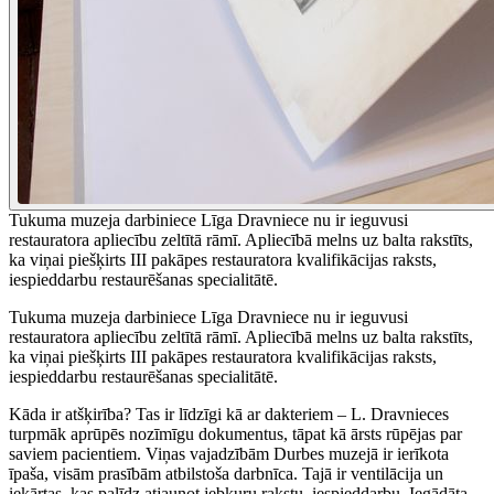
Tukuma muzeja darbiniece Līga Dravniece nu ir ieguvusi
restauratora apliecību zeltītā rāmī. Apliecībā melns uz balta rakstīts,
ka viņai piešķirts III pakāpes restauratora kvalifikācijas raksts,
iespieddarbu restaurēšanas specialitātē.
Tukuma muzeja darbiniece Līga Dravniece nu ir ieguvusi
restauratora apliecību zeltītā rāmī. Apliecībā melns uz balta rakstīts,
ka viņai piešķirts III pakāpes restauratora kvalifikācijas raksts,
iespieddarbu restaurēšanas specialitātē.
Kāda ir atšķirība? Tas ir līdzīgi kā ar dakteriem – L. Dravnieces
turpmāk aprūpēs nozīmīgu dokumentus, tāpat kā ārsts rūpējas par
saviem pacientiem. Viņas vajadzībām Durbes muzejā ir ierīkota
īpaša, visām prasībām atbilstoša darbnīca. Tajā ir ventilācija un
iekārtas, kas palīdz atjaunot jebkuru rakstu, iespieddarbu. Iegādāta