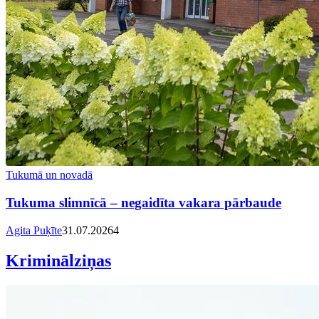
Tukumā un novadā
Tukuma slimnīcā – negaidīta vakara pārbaude
Agita Puķīte
31.07.2026
4
Kriminālziņas