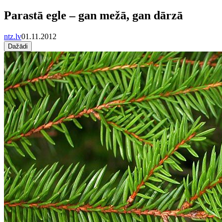
Parastā egle – gan mežā, gan dārzā
ntz.lv
01.11.2012
Dažādi