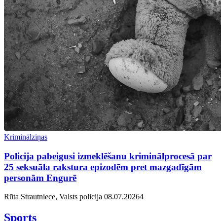
Kriminālziņas
Policija pabeigusi izmeklēšanu kriminālprocesā par
25 seksuāla rakstura epizodēm pret mazgadīgām
personām Engurē
Rūta Strautniece, Valsts policija
08.07.2026
4
Sports