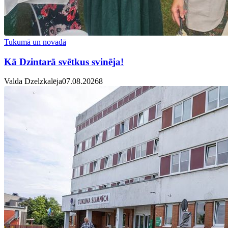
Tukumā un novadā
Kā Dzintarā svētkus svinēja!
Valda Dzelzkalēja
07.08.2026
8