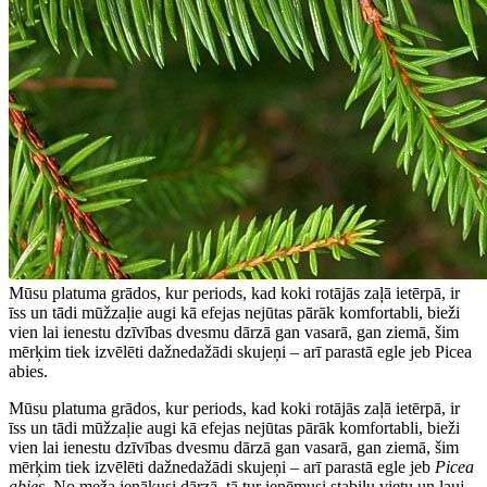
Mūsu platuma grādos, kur periods, kad koki rotājās zaļā ietērpā, ir
īss un tādi mūžzaļie augi kā efejas nejūtas pārāk komfortabli, bieži
vien lai ienestu dzīvības dvesmu dārzā gan vasarā, gan ziemā, šim
mērķim tiek izvēlēti dažnedažādi skujeņi – arī parastā egle jeb Picea
abies.
Mūsu platuma grādos, kur periods, kad koki rotājās zaļā ietērpā, ir
īss un tādi mūžzaļie augi kā efejas nejūtas pārāk komfortabli, bieži
vien lai ienestu dzīvības dvesmu dārzā gan vasarā, gan ziemā, šim
mērķim tiek izvēlēti dažnedažādi skujeņi – arī parastā egle jeb
Picea
abies
. No meža ienākusi dārzā, tā tur ieņēmusi stabilu vietu un ļauj