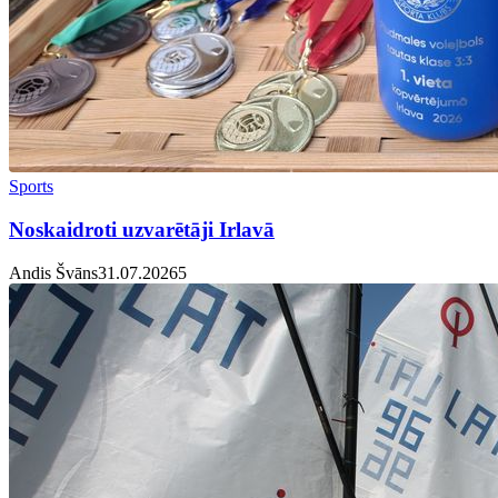
Sports
Noskaidroti uzvarētāji Irlavā
Andis Švāns
31.07.2026
5