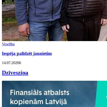
Veselība
Iespēja palīdzēt jaunietim
14.07.2026
6
Dzīvesziņa