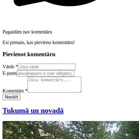
Pagaidām nav komentāru
Esi pirmais, kas pievieno komentāru!
Pievienot komentāru
Confirm your email address
Vārds *
E-pasts
Komentārs *
Nosūtīt
Tukumā un novadā