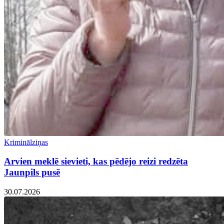
Kriminālziņas
Arvien meklē sievieti, kas pēdējo reizi redzēta
Jaunpils pusē
30.07.2026