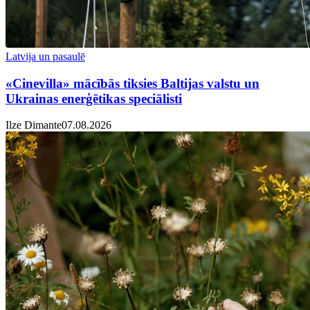
Latvija un pasaulē
«Cinevilla» mācībās tiksies Baltijas valstu un
Ukrainas enerģētikas speciālisti
Ilze Dimante
07.08.2026