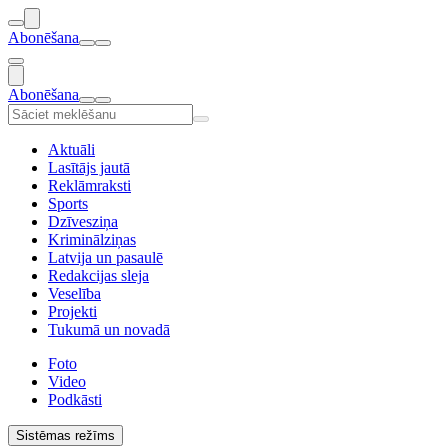
Abonēšana
Abonēšana
Aktuāli
Lasītājs jautā
Reklāmraksti
Sports
Dzīvesziņa
Kriminālziņas
Latvija un pasaulē
Redakcijas sleja
Veselība
Projekti
Tukumā un novadā
Foto
Video
Podkāsti
Sistēmas režīms