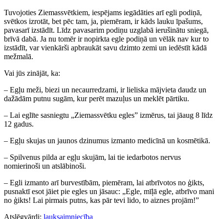
Tuvojoties Ziemassvētkiem, iespējams iegādāties arī egli podiņā,
svētkos izrotāt, bet pēc tam, ja, piemēram, ir kāds lauku īpašums,
pavasarī izstādīt. Līdz pavasarim podiņu uzglabā ierušinātu sniegā,
brīvā dabā. Ja nu tomēr ir nopirkta egle podiņā un vēlāk nav kur to
izstādīt, var vienkārši apbraukāt savu dzimto zemi un iedēstīt kādā
mežmalā.
Vai jūs zinājāt, ka:
– Egļu meži, biezi un necaurredzami, ir lieliska mājvieta daudz un
dažādām putnu sugām, kur perēt mazuļus un meklēt pārtiku.
– Lai eglīte sasniegtu „Ziemassvētku egles” izmērus, tai jāaug 8 līdz
12 gadus.
– Egļu skujas un jaunos dzinumus izmanto medicīnā un kosmētikā.
– Spilvenus pilda ar egļu skujām, lai tie iedarbotos nervus
nomierinoši un atslābinoši.
– Egli izmanto arī burvestībām, piemēram, lai atbrīvotos no ģikts,
pusnaktī esot jāiet pie egles un jāsauc: „Egle, mīļā egle, atbrīvo mani
no ģikts! Lai pirmais putns, kas pār tevi lido, to aiznes projām!”
Atslēgvārdi:
lauksaimniecība