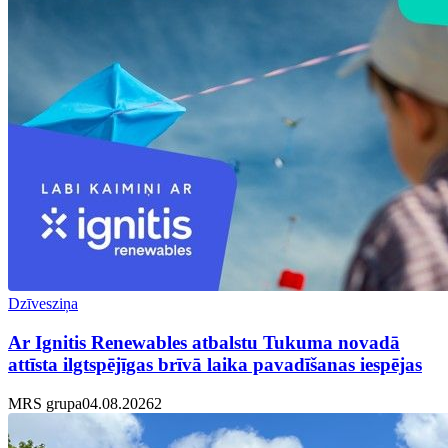
Dzīvesziņa
Ar Ignitis Renewables atbalstu Tukuma novadā
attīsta ilgtspējīgas brīvā laika pavadīšanas iespējas
MRS grupa
04.08.2026
2