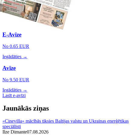
E-Avīze
No 0.65 EUR
Iegādāties →
Avīze
No 9.50 EUR
Iegādāties →
Lasīt e-avīzi
Jaunākās ziņas
«Cinevilla» mācībās tiksies Baltijas valstu un Ukrainas enerģētikas
speciālisti
Ilze Dimante
07.08.2026