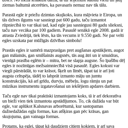
ziemas baltumā atcerēties, ka pavasaris nemaz nav tik tālu.
Parastā egle ir priežu dzimtas skujkoks, kura mājvieta ir Eiropa, un
tās dzīves ilgums var sasniegt pat 600 gadu, taču izmantot
rūpniecībā to var tikai tad, kad egle jau sasniegusi 80 gadu slieksni,
taču nav vecāka par 100 gadiem. Pasaulē senākā egle 2008. gadā ir
atrasta Zviedrijā, tiek lēsts, ka tās vecums ir 9.550 gadi. Ne par velti
egles uzskata par mūžīgās dzīvības simbolu!
Prastās egles ir samērā mazprasīgas pret augšanas apstākļiem, augot
gan mālainās, gan smilšainās augsnēs, tās aug ātri un ir smuidras,
vienīgā prasība eglēm ir – mitra, bet ne slapja augsne. Šo īpašību dēļ
egles ir nozīmīgas mežsaimniecībā visā pasaulē. Egles koksni var
viegli pārstrādāt, to var krāsot, šķelt un līmēt, tāpat tai ir arī ļoti
augsta celtspēja, tādēļ to labprāt izmanto māju un jumtu
konstrukcijās, kā arī grīdu, durvju, mēbeļu, logu rāmju un pat
mūzikas instrumentu izgatavošanai un iekšējiem apdares darbiem.
Taču egle nav tikai praktiski izmantojams koks, tā ir arī dekoratīva
un bieži vien tiek izmantota apstādījumos. To, cik dažāda var būt
egle, var aplūkot Kalsnavas arborētumā, kur sastopamas
dažnedažādas egļu formas, kas atšķiras gan pēc krāsas, gan
skujojuma, gan vainaga formas.
Protams, ka eglei, tāpat kā daudziem citiem kokiem, ir arī sava