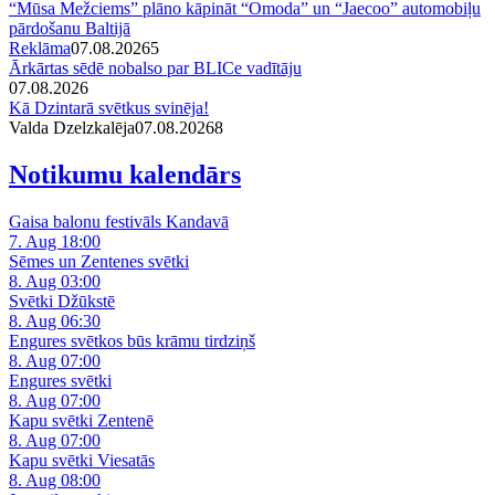
“Mūsa Mežciems” plāno kāpināt “Omoda” un “Jaecoo” automobiļu
pārdošanu Baltijā
Reklāma
07.08.2026
5
Ārkārtas sēdē nobalso par BLICe vadītāju
07.08.2026
Kā Dzintarā svētkus svinēja!
Valda Dzelzkalēja
07.08.2026
8
Notikumu kalendārs
Gaisa balonu festivāls Kandavā
7. Aug 18:00
Sēmes un Zentenes svētki
8. Aug 03:00
Svētki Džūkstē
8. Aug 06:30
Engures svētkos būs krāmu tirdziņš
8. Aug 07:00
Engures svētki
8. Aug 07:00
Kapu svētki Zentenē
8. Aug 07:00
Kapu svētki Viesatās
8. Aug 08:00