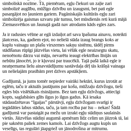
simboliskā nozīme. Tā, piemēram, egļu čiekuri un zaļie zari
simbolizē auglību, mūžīgo dzīvību un izaugsmi, bet pati egle
pasargājot no ļauniem gariem. Pagāniskajās kultūrās egļu zari
simbolizēja gaismas uzvaru pār tumsu, bet mūsdienās reti kurā mājā
Ziemassvētkos un Jaunajā gadā nav atrodams kāds egles zars.
Ja ir radusies vēlme ar egli izdaiļot arī sava īpašuma ainavu, noteikti
jāatceras, ka, gadiem ejot, no nelielā stāda izaug brangs koks ar
kuplu vainagu un plašu virszemes sakņu sistēmu, tādēļ pirms
stādīšanas rūpīgi jāizvēlas vieta, lai vēlāk egle neaizsegtu skatu,
nenoēnotu dārzu vai māju, nevarētu ieaugt elektrības līnijās un
nebūtu jānocērt, jo ir kļuvusi par traucēkli. Tajā pašā laikā egle ir
neatņemama lielu ainavstādījumu sastāvdaļa dēļ tās krāšņā vainaga
un nelielajām prasībām pret dzīves apstākļiem.
Gadījumā, ja jums tomēr nepieder vairāki hektāri, kurus izrotāt ar
eglēm, taču ir aktuāls jautājums par košu, mūžzaļu dzīvžogu, tieši
egles būs vislētākais risinājums. Bez tam egļu dzīvžogs, attiecīgi
kopts, saglabāsies glīts ilgus jo ilgus gadus. Kā iesaka
stādaudzētavas “Igaijas” pārstāvji, egļu dzīvžogam svarīgi ir
iegādāties labus stādus, taču, ja tam rocība par īsu – nekas! Šādā
gadījumā var pastaigāt pa mežu un izrakt egļu stādiņus saulainās
vietās. Jāizvēlas stādiņi augumā apmēram līdz celim un jāizrok tā, lai
pie saknēm paliek zemes kamols. Lai dzīvžogs augtu kupls un
veselīgs, tas regulāri jāapgriež un jānodrošina ar mitrumu.