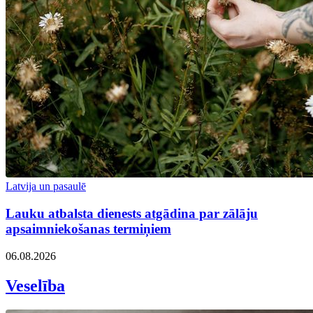
Latvija un pasaulē
Lauku atbalsta dienests atgādina par zālāju
apsaimniekošanas termiņiem
06.08.2026
Veselība