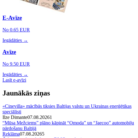
E-Avīze
No 0.65 EUR
Iegādāties →
Avīze
No 9.50 EUR
Iegādāties →
Lasīt e-avīzi
Jaunākās ziņas
«Cinevilla» mācībās tiksies Baltijas valstu un Ukrainas enerģētikas
speciālisti
Ilze Dimante
07.08.2026
1
“Mūsa Mežciems” plāno kāpināt “Omoda” un “Jaecoo” automobiļu
pārdošanu Baltijā
Reklāma
07.08.2026
5