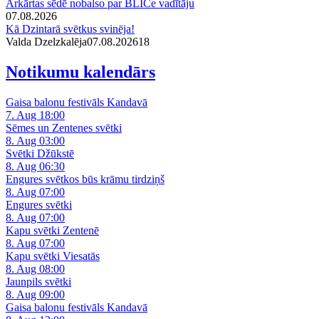
Ārkārtas sēdē nobalso par BLICe vadītāju
07.08.2026
Kā Dzintarā svētkus svinēja!
Valda Dzelzkalēja
07.08.2026
1
8
Notikumu kalendārs
Gaisa balonu festivāls Kandavā
7. Aug 18:00
Sēmes un Zentenes svētki
8. Aug 03:00
Svētki Džūkstē
8. Aug 06:30
Engures svētkos būs krāmu tirdziņš
8. Aug 07:00
Engures svētki
8. Aug 07:00
Kapu svētki Zentenē
8. Aug 07:00
Kapu svētki Viesatās
8. Aug 08:00
Jaunpils svētki
8. Aug 09:00
Gaisa balonu festivāls Kandavā