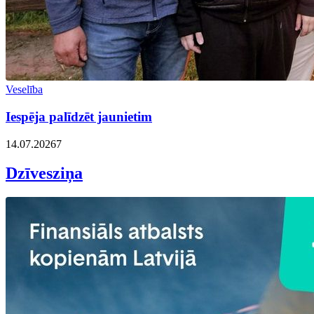
Veselība
Iespēja palīdzēt jaunietim
14.07.2026
7
Dzīvesziņa