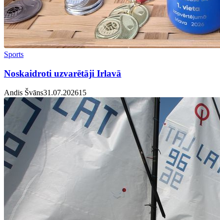
Sports
Noskaidroti uzvarētāji Irlavā
Andis Švāns
31.07.2026
1
5