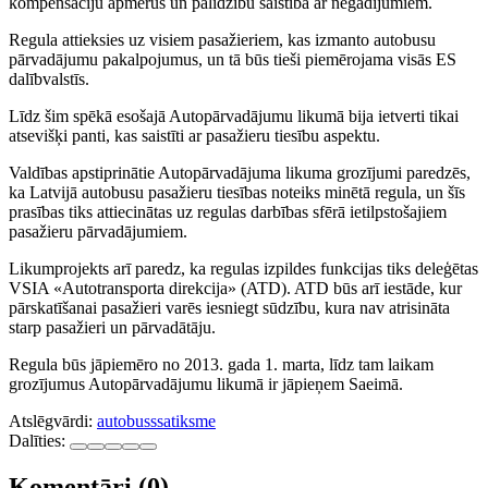
kompensāciju apmērus un palīdzību saistībā ar negadījumiem.
Regula attieksies uz visiem pasažieriem, kas izmanto autobusu
pārvadājumu pakalpojumus, un tā būs tieši piemērojama visās ES
dalībvalstīs.
Līdz šim spēkā esošajā Autopārvadājumu likumā bija ietverti tikai
atsevišķi panti, kas saistīti ar pasažieru tiesību aspektu.
Valdības apstiprinātie Autopārvadājuma likuma grozījumi paredzēs,
ka Latvijā autobusu pasažieru tiesības noteiks minētā regula, un šīs
prasības tiks attiecinātas uz regulas darbības sfērā ietilpstošajiem
pasažieru pārvadājumiem.
Likumprojekts arī paredz, ka regulas izpildes funkcijas tiks deleģētas
VSIA «Autotransporta direkcija» (ATD). ATD būs arī iestāde, kur
pārskatīšanai pasažieri varēs iesniegt sūdzību, kura nav atrisināta
starp pasažieri un pārvadātāju.
Regula būs jāpiemēro no 2013. gada 1. marta, līdz tam laikam
grozījumus Autopārvadājumu likumā ir jāpieņem Saeimā.
Atslēgvārdi:
autobuss
satiksme
Dalīties:
Komentāri (0)