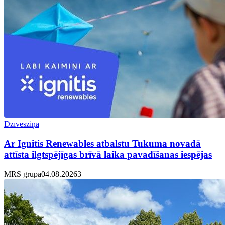
Dzīvesziņa
Ar Ignitis Renewables atbalstu Tukuma novadā
attīsta ilgtspējīgas brīvā laika pavadīšanas iespējas
MRS grupa
04.08.2026
3