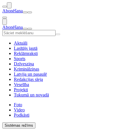
Abonēšana
Abonēšana
Aktuāli
Lasītājs jautā
Reklāmraksti
Sports
Dzīvesziņa
Kriminālziņas
Latvija un pasaulē
Redakcijas sleja
Veselība
Projekti
Tukumā un novadā
Foto
Video
Podkāsti
Sistēmas režīms