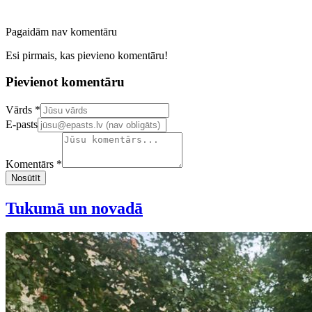
Pagaidām nav komentāru
Esi pirmais, kas pievieno komentāru!
Pievienot komentāru
Confirm your email address
Vārds *
E-pasts
Komentārs *
Nosūtīt
Tukumā un novadā