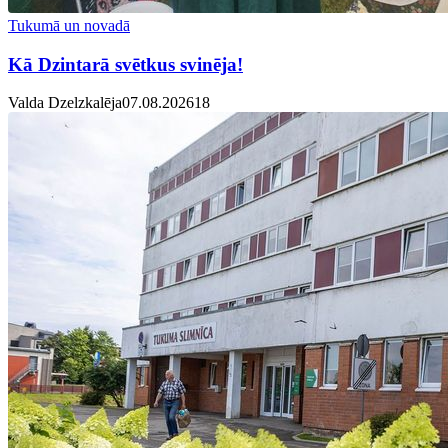
Tukumā un novadā
Kā Dzintarā svētkus svinēja!
Valda Dzelzkalēja
07.08.2026
1
8