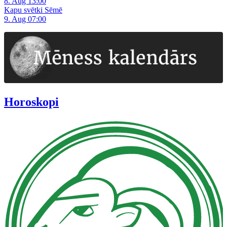
8. Aug 13:00
Kapu svētki Sēmē
9. Aug 07:00
Horoskopi