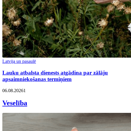
Latvija un pasaulē
Lauku atbalsta dienests atgādina par zālāju
apsaimniekošanas termiņiem
06.08.2026
1
Veselība