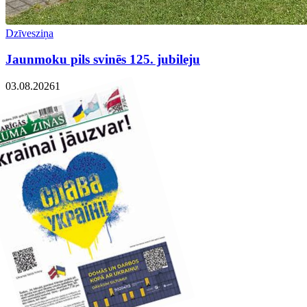
Dzīvesziņa
Jaunmoku pils svinēs 125. jubileju
03.08.2026
1