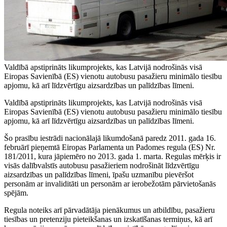
Valdībā apstiprināts likumprojekts, kas Latvijā nodrošinās visā
Eiropas Savienībā (ES) vienotu autobusu pasažieru minimālo tiesību
apjomu, kā arī līdzvērtīgu aizsardzības un palīdzības līmeni.
Valdībā apstiprināts likumprojekts, kas Latvijā nodrošinās visā
Eiropas Savienībā (ES) vienotu autobusu pasažieru minimālo tiesību
apjomu, kā arī līdzvērtīgu aizsardzības un palīdzības līmeni.
Šo prasību iestrādi nacionālajā likumdošanā paredz 2011. gada 16.
februārī pieņemtā Eiropas Parlamenta un Padomes regula (ES) Nr.
181/2011, kura jāpiemēro no 2013. gada 1. marta. Regulas mērķis ir
visās dalībvalstīs autobusu pasažieriem nodrošināt līdzvērtīgu
aizsardzības un palīdzības līmeni, īpašu uzmanību pievēršot
personām ar invaliditāti un personām ar ierobežotām pārvietošanās
spējām.
Regula noteiks arī pārvadātāja pienākumus un atbildību, pasažieru
tiesības un pretenziju pieteikšanas un izskatīšanas termiņus, kā arī