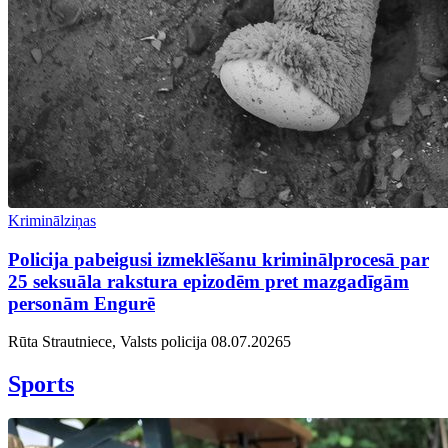
Kriminālziņas
Policija pabeigusi izmeklēšanu kriminālprocesā par
25 seksuāla rakstura epizodēm pret mazgadīgām
personām Engurē
Rūta Strautniece, Valsts policija
08.07.2026
5
Sports