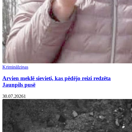
Kriminālziņas
Arvien meklē sievieti, kas pēdējo reizi redzēta
Jaunpils pusē
30.07.2026
1