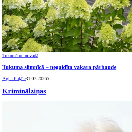
Tukumā un novadā
Tukuma slimnīcā – negaidīta vakara pārbaude
Agita Puķīte
31.07.2026
5
Kriminālziņas