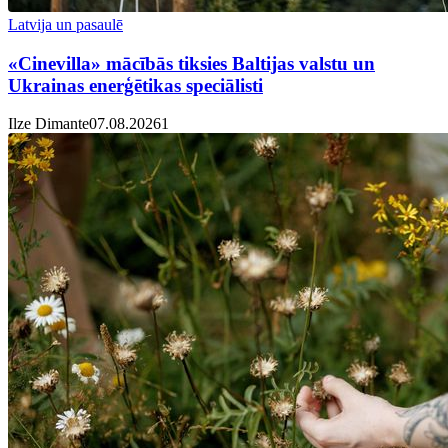
Latvija un pasaulē
«Cinevilla» mācībās tiksies Baltijas valstu un
Ukrainas enerģētikas speciālisti
Ilze Dimante
07.08.2026
1